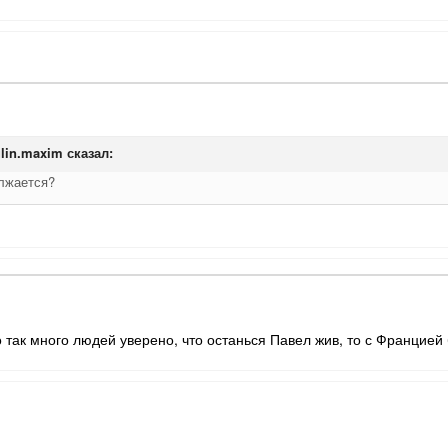
ulin.maxim
сказал:
олжается?
о так много людей уверено, что останься Павел жив, то с Францией