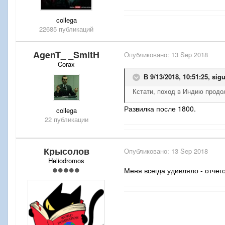
collega
22685 публикаций
AgenT_ _SmitH
Опубликовано:
13 Sep 2018
Corax
В 9/13/2018, 10:51:25,
sig
Кстати, поход в Индию прод
Развилка после 1800.
collega
22 публикации
Крысолов
Опубликовано:
13 Sep 2018
Heliodromos
Меня всегда удивляло - отчег