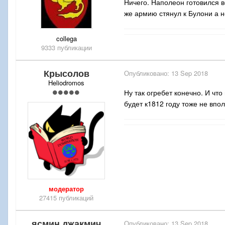
Ничего. Наполеон готовился в
же армию стянул к Булони а н
collega
9333 публикации
Крысолов
Опубликовано:
13 Sep 2018
Heliodromos
Ну так огребет конечно. И что
будет к1812 году тоже не впо
модератор
27415 публикаций
ясмин джакмич
Опубликовано:
13 Sep 2018