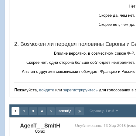
Нет
Скорее да, чем нет.
Скорее нет, чем да.
2. Возможен ли передел половины Европы и Бл
Вполне вероятно, в совместном союзе Ф-Р.
Скорее нет, одна сторона больше соблюдает нейтралитет.
Англия с другими союзниками побеждает Францию и Россию
Пожалуйста,
войдите
или
зарегистрируйтесь
для голосования в 
Страница 1 из 5
1
2
3
4
5
ВПЕРЁД
AgenT_ _SmitH
Опубликовано:
13 Sep 2018
(изм
Corax