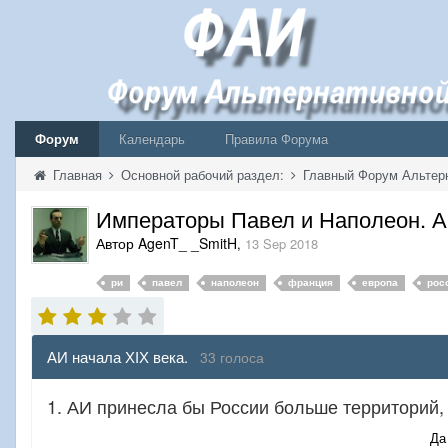
Форум
Календарь
Правила Форума
Главная
Основной рабочий раздел:
Главный Форум Альтер
Императоры Павел и Наполеон. 
Автор AgenT_ _SmitH
,
13 Sep 2018
ри
павел
наполеон
франция
европа
рос
АИ начала ХІХ века.
33 голоса
1. АИ принесла бы России больше территорий, 
Да