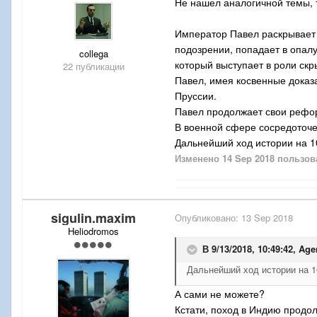
Не нашел аналогичной темы, т
Император Павел раскрывает 
подозрении, попадает в опал
collega
который выступает в роли ск
22 публикации
Павел, имея косвенные доказа
Пруссии.
Павел продолжает свои рефор
В военной сфере сосредоточе
Дальнейший ход истории на 1
Изменено
14 Sep 2018
пользова
sigulin.maxim
Опубликовано:
13 Sep 2018
Heliodromos
В 9/13/2018, 10:49:42,
Age
Дальнейший ход истории на 1
А сами не можете?
Кстати, поход в Индию продо