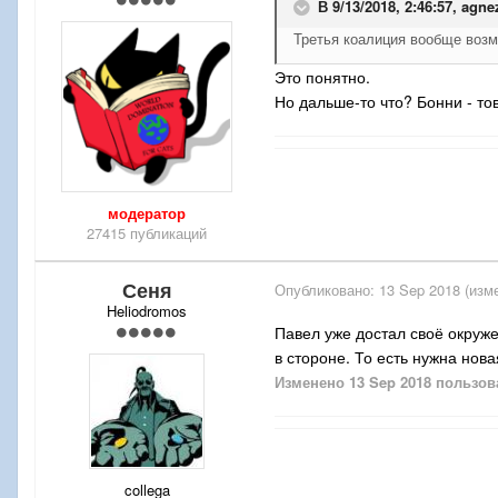
В 9/13/2018, 2:46:57,
agne
Третья коалиция вообще возм
Это понятно.
Но дальше-то что? Бонни - т
модератор
27415 публикаций
Сеня
Опубликовано:
13 Sep 2018
(изм
Heliodromos
Павел уже достал своё окруже
в стороне. То есть нужна нов
Изменено
13 Sep 2018
пользов
collega