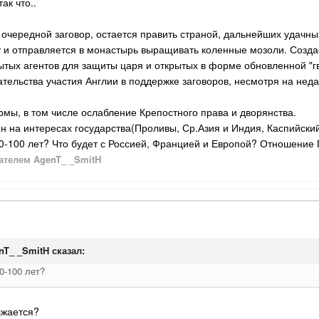
ак что..
очередной заговор, остается править страной, дальнейших удачны
у и отправляется в монастырь выращивать коленные мозоли. Созд
рытых агентов для защиты царя и открытых в форме обновленной "г
тельства участия Англии в поддержке заговоров, несмотря на неда
мы, в том числе ослабление Крепостного права и дворянства.
н на интересах государства(Проливы, Ср.Азия и Индия, Каспийски
0-100 лет? Что будет с Россией, Францией и Европой? Отношение
телем AgenT_ _SmitH
nT_ _SmitH
сказал:
0-100 лет?
лжается?