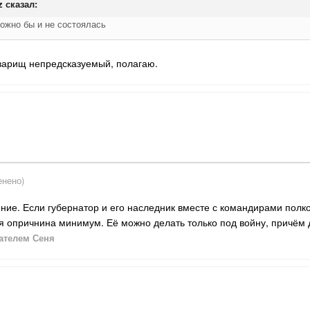
z
сказал:
ожно бы и не состоялась
оварищ непредсказуемый, полагаю.
енено)
ние. Если губернатор и его наследник вместе с командирами полко
ая опричнина минимум. Её можно делать только под войну, причём
ателем Сеня