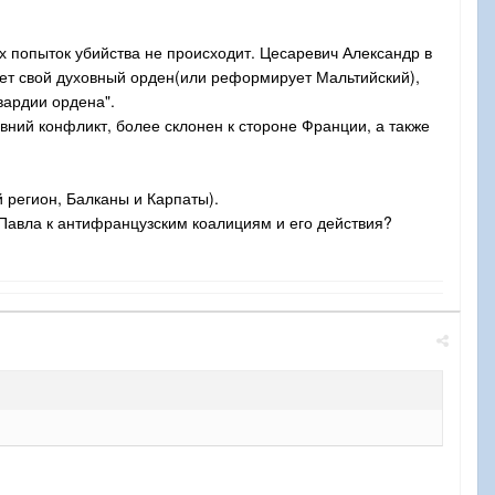
х попыток убийства не происходит. Цесаревич Александр в
ает свой духовный орден(или реформирует Мальтийский),
вардии ордена".
вний конфликт, более склонен к стороне Франции, а также
й регион, Балканы и Карпаты).
 Павла к антифранцузским коалициям и его действия?