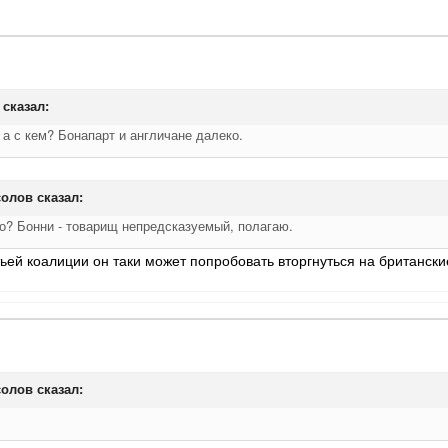
сказал:
а с кем? Бонапарт и англичане далеко.
олов
сказал:
то? Бонни - товарищ непредсказуемый, полагаю.
тьей коалиции он таки может попробовать вторгнуться на британски
олов
сказал: