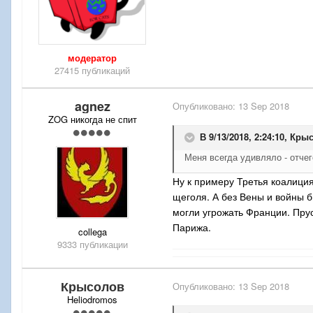
модератор
27415 публикаций
agnez
Опубликовано:
13 Sep 2018
ZOG никогда не спит
В 9/13/2018, 2:24:10,
Крыс
Меня всегда удивляло - отчег
Ну к примеру Третья коалици
щеголя. А без Вены и войны 
могли угрожать Франции. Прус
Парижа.
collega
9333 публикации
Крысолов
Опубликовано:
13 Sep 2018
Heliodromos