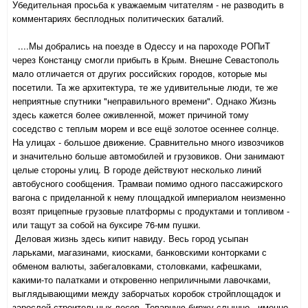
Убедительная просьба к уважаемым читателям - не разводить в
комментариях бесплодных политических баталий.
....Мы добрались на поезде в Одессу и на пароходе РОПиТ
через Констанцу смогли прибыть в Крым. Внешне Севастополь
мало отличается от других российских городов, которые мы
посетили. Та же архитектура, те же удивительные люди, те же
неприятные спутники "неправильного времени". Однако Жизнь
здесь кажется более оживленной, может причиной тому
соседство с теплым морем и все ещё золотое осеннее солнце.
На улицах - большое движение. Сравнительно много извозчиков
и значительно больше автомобилей и грузовиков. Они занимают
целые стороны улиц. В городе действуют несколько линий
автобусного сообщения. Трамваи помимо одного пассажирского
вагона с приделанной к нему площадкой империалом неизменно
возят прицепные грузовые платформы с продуктами и топливом -
или тащут за собой на буксире 76-мм пушки.
Деловая жизнь здесь кипит навиду. Весь город усыпан
ларьками, магазинами, киосками, банковскими конторками с
обменом валюты, забегаловками, столовками, кафешками,
какими-то палатками и откровенно неприличными лавочками,
выглядывающими между заборчатых коробок стройплощадок и
зарослей строительных лесов. Товарную биржу слышно - именно