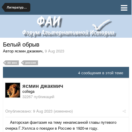
Литературная мастерская - АИ тексты на форуме
Белый обрыв
Автор ясмин джакмич
,
9 Aug 2023
xx век
россия
4 сообщения в этой теме
ясмин джакмич
collega
32267 публикаций
Опубликовано:
9 Aug 2023
(изменено)
Авторская фантазия на тему ненаписанной главы путевого
очерка Г.Уэллса о поездки в Россию в 1920-м году.