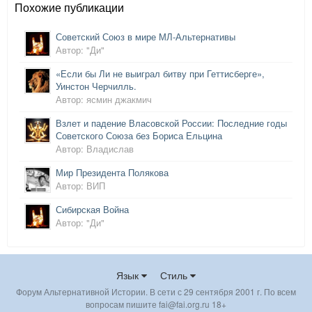
Похожие публикации
Советский Союз в мире МЛ-Альтернативы
Автор: "Ди"
«Если бы Ли не выиграл битву при Геттисберге»,
Уинстон Черчилль.
Автор: ясмин джакмич
Взлет и падение Власовской России: Последние годы
Советского Союза без Бориса Ельцина
Автор: Владислав
Мир Президента Полякова
Автор: ВИП
Сибирская Война
Автор: "Ди"
Язык
Стиль
Форум Альтернативной Истории. В сети с 29 сентября 2001 г. По всем
вопросам пишите fai@fai.org.ru 18+