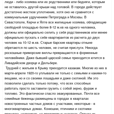
люди - либо хозяева или их родственники или бедняги, которым
не оставалось другой крыши над головой. В городе действует
достаточно жесткое уплотнение, хотя оно не сравнится с
коммунальным удручением Петрограда и Москвы. В
Севастополе, Керчи и Ялте все жилищные хозяева, обладающие
свободной площадью более 8-12 м.кв на одного человека,
должны или официально селить у себя родственников или менее
официально пускать к себе квартирантов из расчета до двух
человек на 10-12 м.кв. Старые барские квартиры отныне
обретаются по шесть человек, не считая прислуги. Некогда
роскошные приморские виллы превращаются в форменные
человейники. Даже бывшей царской семье приходится ютится в
Ливадийском дворце и Дюльбере.
Трудней с жильем в Крыму приходится казакам. Многие из них в
марте-апреле 1920-го уплывали не только с семьями и какими-то
вещами, но и со своими лошадьми и даже скотиной. Им это
позволили сделать только потому, что всех способных
работать просто заставили грузить с собой зерно, фураж и
топливо. Это фактически спасло эвакуированных. Почти все
семейные беженцы размещены в городах в кварталах
новостроенных частных домов с участками, некоторые - в
многоквартирных домах. Конюшни, птичники и скотники
пришлось устраивать на придомовых участках. Оттуда их