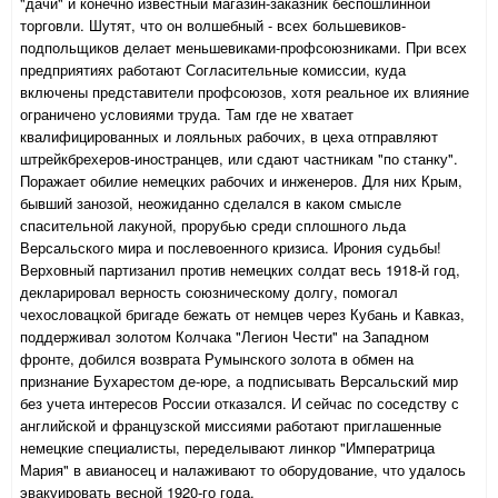
"дачи" и конечно известный магазин-заказник беспошлинной
торговли. Шутят, что он волшебный - всех большевиков-
подпольщиков делает меньшевиками-профсоюзниками. При всех
предприятиях работают Согласительные комиссии, куда
включены представители профсоюзов, хотя реальное их влияние
ограничено условиями труда. Там где не хватает
квалифицированных и лояльных рабочих, в цеха отправляют
штрейкбрехеров-иностранцев, или сдают частникам "по станку".
Поражает обилие немецких рабочих и инженеров. Для них Крым,
бывший занозой, неожиданно сделался в каком смысле
спасительной лакуной, прорубью среди сплошного льда
Версальского мира и послевоенного кризиса. Ирония судьбы!
Верховный партизанил против немецких солдат весь 1918-й год,
декларировал верность союзническому долгу, помогал
чехословацкой бригаде бежать от немцев через Кубань и Кавказ,
поддерживал золотом Колчака "Легион Чести" на Западном
фронте, добился возврата Румынского золота в обмен на
признание Бухарестом де-юре, а подписывать Версальский мир
без учета интересов России отказался. И сейчас по соседству с
английской и французской миссиями работают приглашенные
немецкие специалисты, переделывают линкор "Императрица
Мария" в авианосец и налаживают то оборудование, что удалось
эвакуировать весной 1920-го года.