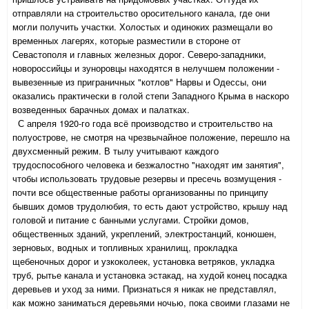
отправляли на строительство оросительного канала, где они
могли получить участки. Холостых и одиноких размещали во
временных лагерях, которые разместили в стороне от
Севастополя и главных железных дорог. Северо-западники,
новороссийцы и зуноровцы находятся в нелучшем положении -
вывезенные из приграничных "котлов" Нарвы и Одессы, они
оказались практически в голой степи Западного Крыма в наскоро
возведенных барачных домах и палатках.
С апреля 1920-го года всё производство и строительство на
полуострове, не смотря на чрезвычайное положение, перешло на
двухсменный режим. В тылу учитывают каждого
трудоспособного человека и безжалостно "находят им занятия",
чтобы использовать трудовые резервы и пресечь возмущения -
почти все общественные работы организованны по принципу
бывших домов трудолюбия, то есть дают устройство, крышу над
головой и питание с банными услугами. Стройки домов,
общественных зданий, укреплений, электростанций, конюшен,
зерновых, водных и топливных хранилищ, прокладка
щебеночных дорог и узкоколеек, установка ветряков, укладка
труб, рытье канала и установка эстакад, на худой конец посадка
деревьев и уход за ними. Признаться я никак не представлял,
как можно заниматься деревьями ночью, пока своими глазами не