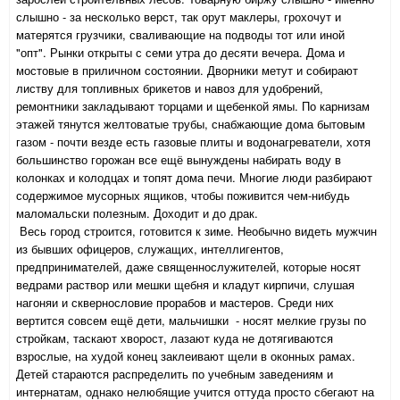
слышно - за несколько верст, так орут маклеры, грохочут и
матерятся грузчики, сваливающие на подводы тот или иной
"опт". Рынки открыты с семи утра до десяти вечера. Дома и
мостовые в приличном состоянии. Дворники метут и собирают
листву для топливных брикетов и навоз для удобрений,
ремонтники закладывают торцами и щебенкой ямы. По карнизам
этажей тянутся желтоватые трубы, снабжающие дома бытовым
газом - почти везде есть газовые плиты и водонагреватели, хотя
большинство горожан все ещё вынуждены набирать воду в
колонках и колодцах и топят дома печи. Многие люди разбирают
содержимое мусорных ящиков, чтобы поживится чем-нибудь
маломальски полезным. Доходит и до драк.
Весь город строится, готовится к зиме. Необычно видеть мужчин
из бывших офицеров, служащих, интеллигентов,
предпринимателей, даже священнослужителей, которые носят
ведрами раствор или мешки щебня и кладут кирпичи, слушая
нагоняи и сквернословие прорабов и мастеров. Среди них
вертится совсем ещё дети, мальчишки - носят мелкие грузы по
стройкам, таскают хворост, лазают куда не дотягиваются
взрослые, на худой конец заклеивают щели в оконных рамах.
Детей стараются распределить по учебным заведениям и
интернатам, однако нелюбящие учится оттуда просто сбегают на