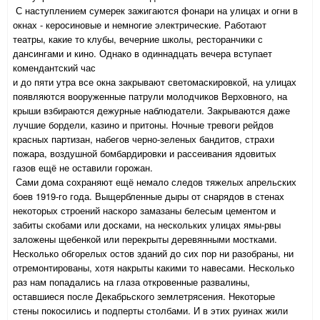
С наступлением сумерек зажигаются фонари на улицах и огни в
окнах - керосиновые и немногие электрические. Работают
театры, какие то клубы, вечерние школы, ресторанчики с
дансингами и кино. Однако в одиннадцать вечера вступает
комендантский час
и до пяти утра все окна закрывают светомаскировкой, на улицах
появляются вооруженные патрули молодчиков Верховного, на
крыши взбираются дежурные наблюдатели. Закрываются даже
лучшие бордели, казино и притоны. Ночные тревоги рейдов
красных партизан, набегов черно-зеленых бандитов, страхи
пожара, воздушной бомбардировки и рассеивания ядовитых
газов ещё не оставили горожан.
Сами дома сохраняют ещё немало следов тяжелых апрельских
боев 1919-го года. Выщербленные дыры от снарядов в стенах
некоторых строений наскоро замазаны белесым цементом и
забиты скобами или досками, на нескольких улицах ямы-рвы
заложены щебенкой или перекрыты деревянными мостками.
Несколько обгорелых остов зданий до сих пор ни разобраны, ни
отремонтированы, хотя накрыты какими то навесами. Несколько
раз нам попадались на глаза откровенные развалины,
оставшиеся после Декабрьского землетрясения. Некоторые
стены покосились и подперты столбами. И в этих руинах жили