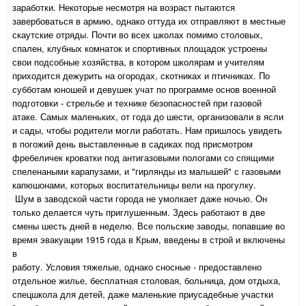
заработки. Некоторые несмотря на возраст пытаются
завербоваться в армию, однако оттуда их отправляют в местные
скаутские отряды. Почти во всех школах помимо столовых,
спален, клубных комнаток и спортивных площадок устроены
свои подсобные хозяйства, в котором школярам и учителям
приходится дежурить на огородах, скотниках и птичниках. По
субботам юношей и девушек учат по программе основ военной
подготовки - стрельбе и технике безопасностей при газовой
атаке. Самых маленьких, от года до шести, организовали в ясли
и сады, чтобы родители могли работать. Нам пришлось увидеть
в погожий день выставленные в садиках под присмотром
фребеличек кроватки под антигазовыми пологами со спящими
спеленаными карапузами, и "гирлянды из малышей" с газовыми
капюшонами, которых воспитательницы вели на прогулку.
Шум в заводской части города не умолкает даже ночью. Он
только делается чуть приглушенным. Здесь работают в две
смены шесть дней в неделю. Все польские заводы, попавшие во
время эвакуации 1915 года в Крым, введены в строй и включены
в
работу. Условия тяжелые, однако сносные - предоставлено
отдельное жилье, бесплатная столовая, больница, дом отдыха,
спецшкола для детей, даже маленькие приусадебные участки