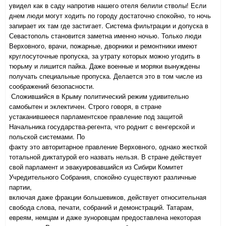
увидел как в саду напротив нашего отеля белили стволы! Если
днем люди могут ходить по городу достаточно спокойно, то ночь
запирает их там где застигает. Система фильтрации и допуска в
Севастополь становится заметна именно ночью. Только люди
Верховного, врачи, пожарные, дворники и ремонтники имеют
круглосуточные пропуска, за утрату которых можно угодить в
тюрьму и лишится пайка. Даже военные и моряки вынуждены
получать специальные пропуска. Делается это в том числе из
соображений безопасности.
Сложившийся в Крыму политический режим удивительно
самобытен и эклектичен. Строго говоря, в стране
устаканившееся парламентское правление под защитой
Начальника государства-регента, что роднит с венгерской и
польской системами. По
факту это авторитарное правление Верховного, однако жесткой
тотальной диктатурой его назвать нельзя. В стране действует
свой парламент и эвакуировавшийся из Сибири Комитет
Учредительного Собрания, спокойно существуют различные
партии,
включая даже фракции большевиков, действует относительная
свобода слова, печати, собраний и демонстраций. Татарам,
евреям, немцам и даже зуноровцам предоставлена некоторая