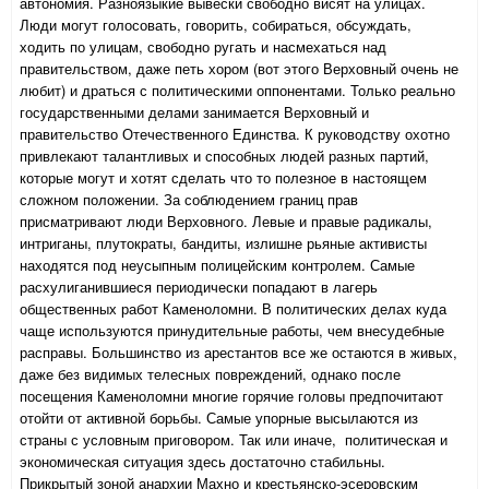
автономия. Разноязыкие вывески свободно висят на улицах.
Люди могут голосовать, говорить, собираться, обсуждать,
ходить по улицам, свободно ругать и насмехаться над
правительством, даже петь хором (вот этого Верховный очень не
любит) и драться с политическими оппонентами. Только реально
государственными делами занимается Верховный и
правительство Отечественного Единства. К руководству охотно
привлекают талантливых и способных людей разных партий,
которые могут и хотят сделать что то полезное в настоящем
сложном положении. За соблюдением границ прав
присматривают люди Верховного. Левые и правые радикалы,
интриганы, плутократы, бандиты, излишне рьяные активисты
находятся под неусыпным полицейским контролем. Самые
расхулиганившиеся периодически попадают в лагерь
общественных работ Каменоломни. В политических делах куда
чаще используются принудительные работы, чем внесудебные
расправы. Большинство из арестантов все же остаются в живых,
даже без видимых телесных повреждений, однако после
посещения Каменоломни многие горячие головы предпочитают
отойти от активной борьбы. Самые упорные высылаются из
страны с условным приговором. Так или иначе, политическая и
экономическая ситуация здесь достаточно стабильны.
Прикрытый зоной анархии Махно и крестьянско-эсеровским