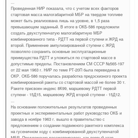
...
Проведенная НИР показала, что с учетом всех факторов
стартовая масса малогабаритной МБР на твердом топливе
может быть реализована лишь на уровне, в 1,5 раза
превышающем заданный. В итоге в ОКБ-586 предложили
создать двухступенчатую малогабаритную МБР
комбинированного типа - РДТТ на первой ступени и ЖРД на
второй. Применение ампулизированной ступени с ЖРД
позволяло сохранить основные эксплуатационные
преимущества РДТТ и уложиться по стартовой массе в
допустимые пределы. Постановлением СМ СССР №565-197
от 22 мая 1963 г. НИР по теме РТ-20П была переведена в
ОКР. ОКБ-586 поручалась разработка предэскизного проекта
комбинированной ракеты со стартовой массой не более 30 т.
Ракете присвоен индекс 8К99, маршевому РДТТ первой
ступени - 15Д15, маршевому ЖРД второй ступени - 15Д12.
...
На основании положительных результатов проведенных
проектных и экспериментальных работ руководство ОКБ и
завода в ноябре 1963 г. вышло в правительство с
предложением о создании подвижного ракетного комплекса
на гусеничном ходу с комбинированной двухступенчатой
МБР. Предложение рассматривалось как первый этап