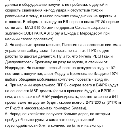
движки и оборудование получить не проблема, с другой и
скорость сваливания из-под удара и отсутствие тряски
ракетчикам в тему, и много похожих гражданских на дорогах и
стоянках. В общем, к выходу на БД первого полка РТ-20 первые
сотни альт-МАЗ-515 бегали по дорогам Союза и соцстран с
эмблемой СОВТРАНСАВТО (ну а Шкода с Мерседесом при
наличии своего пролетают).
3. На асфальте тряски меньше, Пилюгин на аналоговых системах
управления собаку съел. Точность не та - так ПГРК не для
работы по шахтам делается. Ну и то, что Янгель РВСН как и
Днепропетровск Брежневу ни разу не чужие, в отличии от
Надирадзе. На выходе - первый полк на дежурство году в 1971
поставить получится, а вот Форду с Брежнева во Владике 1974
выбить обещание мобильный комплекс порезать - вряд ли.
4. При наличии нормального ПГРК - скорее всего и БЖРК будут
на основе его МБР делать (если в принципе будут), и БРПЛ с
ним, а не с шахтной МБР унифицировать, соответственно и 941
проект заметно другим будет, скорее всего с 24*3*200 кт (3*170 кг
от Р-27У в массогабаритах примерно Булавы).
5. Народное хозяйство получает больше дорог, по которым
пройдут большегрузы, и сами автопоезда высокой
грузоподъёмности б.-м. в количестве (а то и на экспорт