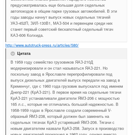
предусматривалась еще большая доля седельных
автопоездов в общем парке грузовых автомобилей. В эти
годы заводы начнут выпуск новых седельных тягачей
УАЗ-452П, ЗИЛ-130В1, МАЗ-504 и первенцем среди них
станет первый советский бескапотный седельный тягач
КАЗ-606 Колхида.
http://www.autotruck-press.ru/articles/580/
Цитата
В 1959 году семейство грузовиков ЯАЗ-210Д
модернизировали и он стал называться ЯАЗ-221. Но
поскольку завод в Ярославле перепрофилировали под
выпуск дизельных двигателей выпуск передали на завод в
Кременчуг, где с 1960 года грузовик выпускался под именем
Днепр-221 (КрАЗ-221). В первое время на седельные тягачи
КрАЗ-221 устанавливали двигатели ЯМЗ-206 с мощностью
165 л.с., которые не отличались большой надежностью. В
1958-1959 годах в Ярославле создали современный V-
образный ЯМЗ-238, который должен был заменить на
седельных тягачах КрАЗ устаревший ЯМЗ-206. Тягачи с
новым двигателем назвали КрАЗ-258. Запуск в производство
новых двигателей произошел в 1962 году, однако вместо