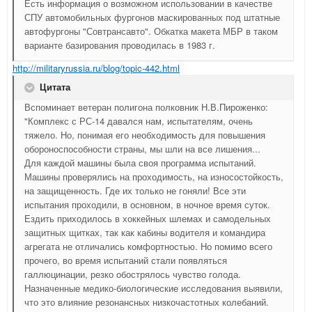
Есть информация о возможном использовании в качестве
СПУ автомобильных фургонов маскированных под штатные
автофургоны "Совтрансавто". Обкатка макета МБР в таком
варианте базирования проводилась в 1983 г.
http://militaryrussia.ru/blog/topic-442.html
Цитата
Вспоминает ветеран полигона полковник Н.В.Пироженко:
"Комплекс с РС-14 давался нам, испытателям, очень
тяжело. Но, понимая его необходимость для повышения
обороноспособности страны, мы шли на все лишения...
Для каждой машины была своя программа испытаний.
Машины проверялись на проходимость, на износостойкость,
на защищенность. Где их только не гоняли! Все эти
испытания проходили, в основном, в ночное время суток.
Ездить приходилось в хоккейных шлемах и самодельных
защитных щитках, так как кабины водителя и командира
агрегата не отличались комфортностью. Но помимо всего
прочего, во время испытаний стали появляться
галлюцинации, резко обострялось чувство голода.
Назначенные медико-биологические исследования выявили,
что это влияние резонансных низкочастотных колебаний.