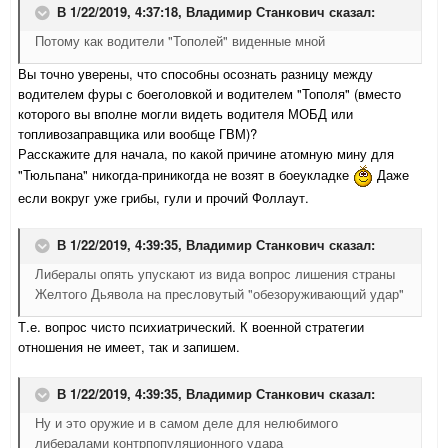
В 1/22/2019, 4:37:18,
Владимир Станкович
сказал:
Потому как водители "Тополей" виденные мной
Вы точно уверены, что способны осознать разницу между
водителем фуры с боеголовкой и водителем "Тополя" (вместо
которого вы вполне могли видеть водителя МОБД или
топливозаправщика или вообще ГВМ)?
Расскажите для начала, по какой причине атомную мину для
"Тюльпана" никогда-приникогда не возят в боеукладке
Даже
если вокруг уже грибы, гули и прочий Фоллаут.
В 1/22/2019, 4:39:35,
Владимир Станкович
сказал:
Либералы опять упускают из вида вопрос лишения страны
Желтого Дьявола на пресловутый "обезоруживающий удар"
Т.е. вопрос чисто психиатрический. К военной стратегии
отношения не имеет, так и запишем.
В 1/22/2019, 4:39:35,
Владимир Станкович
сказал:
Ну и это оружие и в самом деле для нелюбимого
либералами контрпопуляционного удара