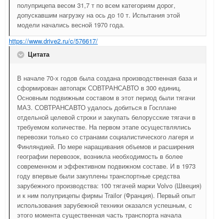
полуприцепа весом 31,7 т по всем категориям дорог,
допускавшим нагрузку на ось до 10 т. Испытания этой
модели начались весной 1970 года.
https://www.drive2.ru/c/576617/
Цитата
В начале 70-х годов была создана производственная база и
сформирован автопарк СОВТРАНСАВТО в 300 единиц.
Основным подвижным составом в этот период были тягачи
МАЗ. СОВТРАНСАВТО удалось добиться в Госплане
отдельной целевой строки и закупать белорусские тягачи в
требуемом количестве. На первом этапе осуществлялись
перевозки только со странами социалистического лагеря и
Финляндией. По мере наращивания объемов и расширения
географии перевозок, возникла необходимость в более
современном и эффективном подвижном составе. И в 1973
году впервые были закуплены транспортные средства
зарубежного производства: 100 тягачей марки Volvo (Швеция)
и к ним полуприцепы фирмы Trailor (Франция). Первый опыт
использования зарубежной техники оказался успешным, с
этого момента существенная часть транспорта начала