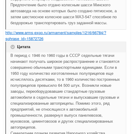
Предпочтение было отдано колесным шасси Минского
автозавода на основе которых было создано пятиосное, а
затем шестиосное колесное шасси МАЗ-547 способное по
бездорожью транспортировать груз заданной массы.
http://www.arms-expo.ru/armament/samples/1216/66784/?
sphrase_id=15872726
Цитата
В период с 1946 по 1960 годы в СССР седельные тягачи
начинают получать широкое распространение и становятся
совершенно обычными транспортными единицами. Если в
1950 году количество изготовленных полуприцепов еще
исчислялось десятками, то в 1960 количество построенных
полуприцепов превысило 64 500 штук. Возникли новые
заводы, переоборудовавшие стандартные грузовые
автомобили в седельные тягачи и выпускавшие грузовые и
специализированные автоприцепы. Помимо этого, ряд
предприятий, не относящихся к автомобильной
промышленности, развернул выпуск панелевозов,
муковозов, цементовозов и других специализированных
автоприцепов.
Семилетним планом развития Народного хозяйства