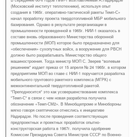
(Московский институт теплотехники), используя опыт
создания в 1965г. оперативно-тактической ракеты Темп-С»
начал проработку проекта твердотопливной МБР мобильного
базирования. Однако в результате реорганизации в
промышленности проведенной в 1965г. НИИ-1 оказалось в
составе вновь образованного Министерства оборонной
промышленности (МОП) которое было предназначено для
«обеспечения» сухопутных войск, а вооружение для РВСН
должно было разрабатывать Министерство общего
машиностроения. Тогда министр МОП С. Зверев "волевым
решением" издает приказ от 15 апреля № 24 1965г. в котором
предприятиям МОП во главе с НИИ-1 поручается разработка
мобильного грунтового ракетного комплекса (МГРК) с
межконтинентальной твердотопливной ракетой.
"Преподносится" это как усовершенствование комплекса
"Темп-С" в связи с чем новая разработка получила
обозначение «Темп-СМ2». В Минобщепроме и Минобороны
мягко говоря скептически отнеслись к инициативе
Надирадзе. Но после проведения соответствующих
предпроектных и проектных проработок опытно-
конструкторская работа в 1967г. получила одобрение
Комиссии Президиума Совета Министров СССР по Военно-