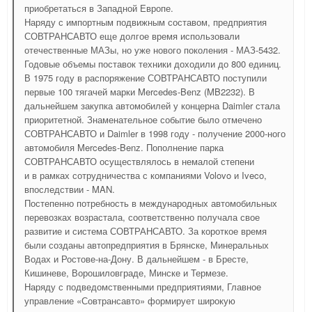
приобретаться в Западной Европе.
Наряду с импортным подвижным составом, предприятия
СОВТРАНСАВТО еще долгое время использовали
отечественные МАЗы, но уже нового поколения - МАЗ-5432.
Годовые объемы поставок техники доходили до 800 единиц.
В 1975 году в распоряжение СОВТРАНСАВТО поступили
первые 100 тягачей марки Mercedes-Benz (MB2232). В
дальнейшем закупка автомобилей у концерна Daimler стала
приоритетной. Знаменательное событие было отмечено
СОВТРАНСАВТО и Daimler в 1998 году - получение 2000-ного
автомобиля Mercedes-Benz. Пополнение парка
СОВТРАНСАВТО осуществлялось в немалой степени
и в рамках сотрудничества с компаниями Volovo и Iveco,
впоследствии - MAN.
Постепенно потребность в международных автомобильных
перевозках возрастала, соответственно получала свое
развитие и система СОВТРАНСАВТО. За короткое время
были созданы автопредприятия в Брянске, Минеральных
Водах и Ростове-на-Дону. В дальнейшем - в Бресте,
Кишиневе, Ворошиловграде, Минске и Термезе.
Наряду с подведомственными предприятиями, Главное
управление «Совтрансавто» формирует широкую