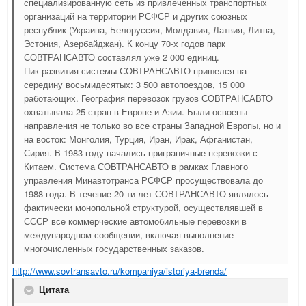
специализированную сеть из привлеченных транспортных
организаций на территории РСФСР и других союзных
республик (Украина, Белоруссия, Молдавия, Латвия, Литва,
Эстония, Азербайджан). К концу 70-х годов парк
СОВТРАНСАВТО составлял уже 2 000 единиц.
Пик развития системы СОВТРАНСАВТО пришелся на
середину восьмидесятых: 3 500 автопоездов, 15 000
работающих. География перевозок грузов СОВТРАНСАВТО
охватывала 25 стран в Европе и Азии. Были освоены
направления не только во все страны Западной Европы, но и
на восток: Монголия, Турция, Иран, Ирак, Афганистан,
Сирия. В 1983 году начались приграничные перевозки с
Китаем. Система СОВТРАНСАВТО в рамках Главного
управления Минавтотранса РСФСР просуществовала до
1988 года. В течение 20-ти лет СОВТРАНСАВТО являлось
фактически монопольной структурой, осуществлявшей в
СССР все коммерческие автомобильные перевозки в
международном сообщении, включая выполнение
многочисленных государственных заказов.
http://www.sovtransavto.ru/kompaniya/istoriya-brenda/
Цитата