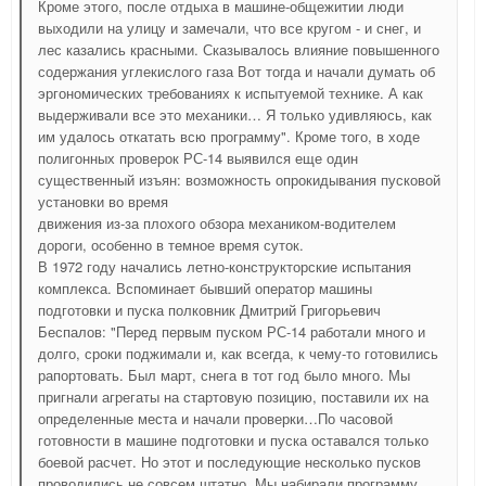
Кроме этого, после отдыха в машине-общежитии люди
выходили на улицу и замечали, что все кругом - и снег, и
лес казались красными. Сказывалось влияние повышенного
содержания углекислого газа Вот тогда и начали думать об
эргономических требованиях к испытуемой технике. А как
выдерживали все это механики… Я только удивляюсь, как
им удалось откатать всю программу". Кроме того, в ходе
полигонных проверок РС-14 выявился еще один
существенный изъян: возможность опрокидывания пусковой
установки во время
движения из-за плохого обзора механиком-водителем
дороги, особенно в темное время суток.
В 1972 году начались летно-конструкторские испытания
комплекса. Вспоминает бывший оператор машины
подготовки и пуска полковник Дмитрий Григорьевич
Беспалов: "Перед первым пуском РС-14 работали много и
долго, сроки поджимали и, как всегда, к чему-то готовились
рапортовать. Был март, снега в тот год было много. Мы
пригнали агрегаты на стартовую позицию, поставили их на
определенные места и начали проверки…По часовой
готовности в машине подготовки и пуска оставался только
боевой расчет. Но этот и последующие несколько пусков
проводились не совсем штатно. Мы набирали программу,