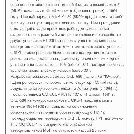
оснащенного межконтинентальной баллистической ракетой
(МБР), началась в КБ «Южное» (г.Днепропетровск) в 1964
году. Первый вариант МБР РТ-20 (8К99) представлял из себя
трехступенчатую твердотопливную ракету. При проведении
следующей стадии проектных работ для уменьшения
стартового веса ракеты было принято решение о разработке
двухступенчатой РТ-20П с первой ступенью, оснащенной
твердотопливным ракетным двигателем, и второй ступенью
с ЖРД. Такое решение было принято вследствие того, что
ракета размещалась на подвижной гусеничной самоходной
установке на базе танка Т-10М (обьект 821), которая не могла
транспортировать ракету массой более 30т.
Разработка комплекса велась ОКБ-586 (ныне - КБ "Южное",
г.Днепропетровск, генеральный конструктор - М.К.Янгель),
ведущий конструктор комплекса - Б.А.Ковтунов (с 1964 г.).
Постановлением СМ СССР №316-137 от 4 апреля 1961 г.
ОКБ-586 на конкурсной основе с ОКБ-1 предлагалось в
течение 1961-1962 г.г. совместно со смежными
организациями выполнить соответствующую НИР с
последующим ее переводом в ОКР. В основу НИР положено
ТТЗ МО СССР по созданию малогабаритной
твердотопливной МБР со стартовой массой 25 тонн.