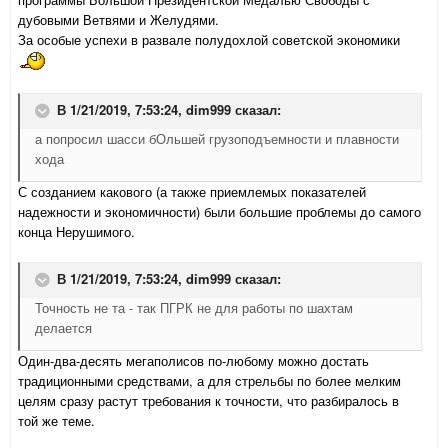
дубовыми Ветвями и Желудями.
За особые успехи в развале полудохлой советской экономики
В 1/21/2019, 7:53:24,
dim999
сказал:
а попросил шасси бОльшей грузоподъемности и плавности
хода
С созданием какового (а также приемлемых показателей
надежности и экономичности) были большие проблемы до самого
конца Нерушимого.
В 1/21/2019, 7:53:24,
dim999
сказал:
Точность не та - так ПГРК не для работы по шахтам
делается
Один-два-десять мегаполисов по-любому можно достать
традиционными средствами, а для стрельбы по более мелким
целям сразу растут требования к точности, что разбиралось в
той же теме.