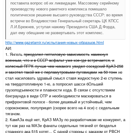
поставила вопрос об их ликвидации. Массовому серийному
производству нового ракетного комплекса помешало
политическое решение высшего руководства СССР: во время
встречи во Владивостоке Генеральный секретарь ЦК КПСС
Л.И.Брежнев, уступая нажиму Президента США Д.Форда,
дал ему обещание не развертывать этот комплекс.
http://www.gazetamir.ru/испытания-новых-образцов.html
АИ:
1. Янгель
преодолел гептиловую зависимость
намекнул
военным, что и в СССР асфальт уже кое-где встречается, и
колесный ПГРК лучше чем никакого
увидел соседский КрАЗ-258
и захотел такой же с перламутровыми пуговицами
на 50 тонн
не
стал насиловать здравый смысл ставя жидкостную 2-ю ступень
на твердотопливную 1-ю, а попросил шасси бОльшей
грузоподъемности и плавности хода. В связи с отсутствием
бэкграунда в виде ОТР и необходимости маскироваться в
прифронтовой полосе - более дешевый и устойчивый, чем
сороконожки, полуприцеп (скорее всего на 4 оси) с седельным
тягачом.
2. КамАЗа ещё нет, КрАЗ МАЗу по разработчикам не конкурент, а
тут как раз на МАЗе фанаты седельных тягачей от безделья
странного ака 515 хотят... С одной стороны с заказом от РВСН