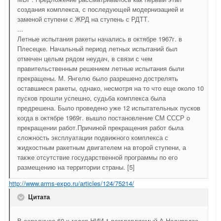
создания комплекса, с последующей модернизацией и
заменой ступени с ЖРД на ступень с РДТТ.
...
Летные испытания ракеты начались в октябре 1967г. в
Плесецке. Начальный период летных испытаний был
отмечен целым рядом неудач, в связи с чем
правительственным решением летные испытания были
прекращены. М. Янгелю было разрешено дострелять
оставшиеся ракеты, однако, несмотря на то что еще около 10
пусков прошли успешно, судьба комплекса была
предрешена. Было проведено уже 12 испытательных пусков
когда в октябре 1969г. вышло постановление СМ СССР о
прекращении работ.Причиной прекращения работ была
сложность эксплуатации подвижного комплекса с
жидкостным ракетным двигателем на второй ступени, а
также отсутствие государственной программы по его
размещению на территории страны. [5]
http://www.arms-expo.ru/articles/124/75214/
Цитата
В серединее 60-х годов НИИ-1 возглавляемый А.Надирадзе