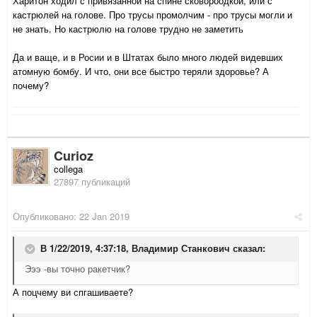
Харитон ходил с привязанной на спине сковороодкой, или с
кастрюлей на голове. Про трусы промолчим - про трусы могли и
не знать. Но кастрюлю на голове трудно не заметить
Да и ваще, и в Росии и в Штатах было много людей видевших
атомную бомбу. И что, они все быстро теряли здоровье? А
почему?
Curioz
collega
27897 публикаций
Опубликовано:
22 Jan 2019
В 1/22/2019, 4:37:18,
Владимир Станкович
сказал:
Эээ -вы точно ракетчик?
А поцчему ви спгашиваете?