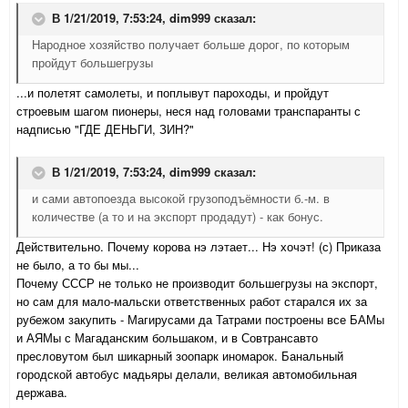
В 1/21/2019, 7:53:24,
dim999
сказал:
Народное хозяйство получает больше дорог, по которым
пройдут большегрузы
...и полетят самолеты, и поплывут пароходы, и пройдут
строевым шагом пионеры, неся над головами транспаранты с
надписью "ГДЕ ДЕНЬГИ, ЗИН?"
В 1/21/2019, 7:53:24,
dim999
сказал:
и сами автопоезда высокой грузоподъёмности б.-м. в
количестве (а то и на экспорт продадут) - как бонус.
Действительно. Почему корова нэ лэтает... Нэ хочэт! (с) Приказа
не было, а то бы мы...
Почему СССР не только не производит большегрузы на экспорт,
но сам для мало-мальски ответственных работ старался их за
рубежом закупить - Магирусами да Татрами построены все БАМы
и АЯМы с Магаданским большаком, и в Совтрансавто
пресловутом был шикарный зоопарк иномарок. Банальный
городской автобус мадьяры делали, великая автомобильная
держава.