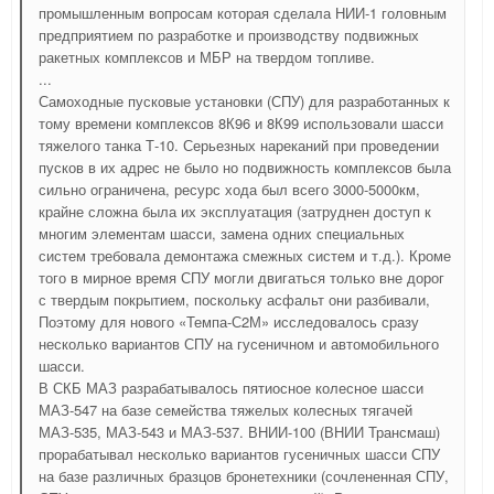
промышленным вопросам которая сделала НИИ-1 головным
предприятием по разработке и производству подвижных
ракетных комплексов и МБР на твердом топливе.
...
Самоходные пусковые установки (СПУ) для разработанных к
тому времени комплексов 8К96 и 8К99 использовали шасси
тяжелого танка Т-10. Серьезных нареканий при проведении
пусков в их адрес не было но подвижность комплексов была
сильно ограничена, ресурс хода был всего 3000-5000км,
крайне сложна была их эксплуатация (затруднен доступ к
многим элементам шасси, замена одних специальных
систем требовала демонтажа смежных систем и т.д.). Кроме
того в мирное время СПУ могли двигаться только вне дорог
с твердым покрытием, поскольку асфальт они разбивали,
Поэтому для нового «Темпа-С2М» исследовалось сразу
несколько вариантов СПУ на гусеничном и автомобильного
шасси.
В СКБ МАЗ разрабатывалось пятиосное колесное шасси
МАЗ-547 на базе семейства тяжелых колесных тягачей
МАЗ-535, МАЗ-543 и МАЗ-537. ВНИИ-100 (ВНИИ Трансмаш)
прорабатывал несколько вариантов гусеничных шасси СПУ
на базе различных бразцов бронетехники (сочлененная СПУ,