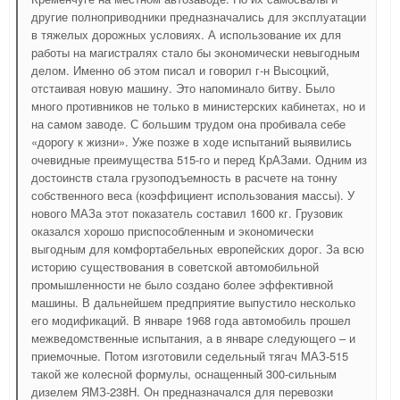
другие полноприводники предназначались для эксплуатации
в тяжелых дорожных условиях. А использование их для
работы на магистралях стало бы экономически невыгодным
делом. Именно об этом писал и говорил г-н Высоцкий,
отстаивая новую машину. Это напоминало битву. Было
много противников не только в министерских кабинетах, но и
на самом заводе. С большим трудом она пробивала себе
«дорогу к жизни». Уже позже в ходе испытаний выявились
очевидные преимущества 515-го и перед КрАЗами. Одним из
достоинств стала грузоподъемность в расчете на тонну
собственного веса (коэффициент использования массы). У
нового МАЗа этот показатель составил 1600 кг. Грузовик
оказался хорошо приспособленным и экономически
выгодным для комфортабельных европейских дорог. За всю
историю существования в советской автомобильной
промышленности не было создано более эффективной
машины. В дальнейшем предприятие выпустило несколько
его модификаций. В январе 1968 года автомобиль прошел
межведомственные испытания, а в январе следующего – и
приемочные. Потом изготовили седельный тягач МАЗ-515
такой же колесной формулы, оснащенный 300-сильным
дизелем ЯМЗ-238Н. Он предназначался для перевозки