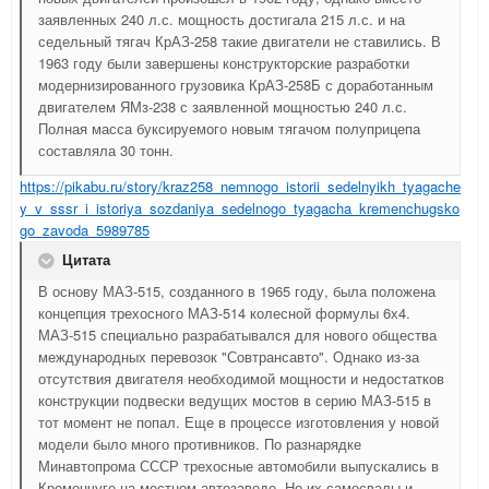
заявленных 240 л.с. мощность достигала 215 л.с. и на
седельный тягач КрАЗ-258 такие двигатели не ставились. В
1963 году были завершены конструкторские разработки
модернизированного грузовика КрАЗ-258Б с доработанным
двигателем ЯМз-238 с заявленной мощностью 240 л.с.
Полная масса буксируемого новым тягачом полуприцепа
составляла 30 тонн.
https://pikabu.ru/story/kraz258_nemnogo_istorii_sedelnyikh_tyagache
y_v_sssr_i_istoriya_sozdaniya_sedelnogo_tyagacha_kremenchugsko
go_zavoda_5989785
Цитата
В основу МАЗ-515, созданного в 1965 году, была положена
концепция трехосного МАЗ-514 колесной формулы 6х4.
МАЗ-515 специально разрабатывался для нового общества
международных перевозок "Совтрансавто". Однако из-за
отсутствия двигателя необходимой мощности и недостатков
конструкции подвески ведущих мостов в серию МАЗ-515 в
тот момент не попал. Еще в процессе изготовления у новой
модели было много противников. По разнарядке
Минавтопрома СССР трехосные автомобили выпускались в
Кременчуге на местном автозаводе. Но их самосвалы и