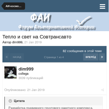
АИ-космонавтика и ракетная техника
Тепло и свет на Совтрансавто
Автор dim999
,
21 Jan 2019
82 сообщения в этой теме
Страница 1 из 4
НАЗАД
ВПЕРЁД
dim999
collega
3039 публикаций
Опубликовано:
21 Jan 2019
Цитата
Разработка подвижного грунтового ракетного комплекса,