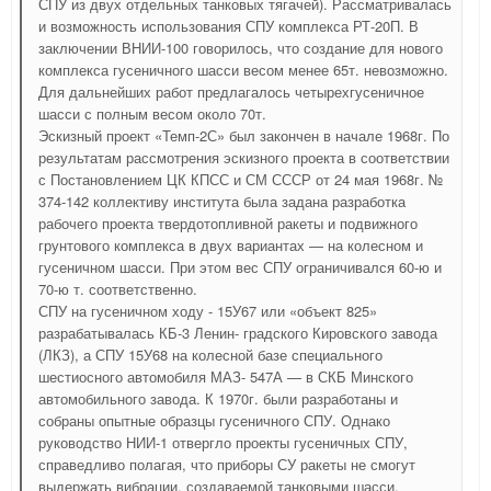
СПУ из двух отдельных танковых тягачей). Рассматривалась
и возможность использования СПУ комплекса РТ-20П. В
заключении ВНИИ-100 говорилось, что создание для нового
комплекса гусеничного шасси весом менее 65т. невозможно.
Для дальнейших работ предлагалось четырехгусеничное
шасси с полным весом около 70т.
Эскизный проект «Темп-2С» был закончен в начале 1968г. По
результатам рассмотрения эскизного проекта в соответствии
с Постановлением ЦК КПСС и СМ СССР от 24 мая 1968г. №
374-142 коллективу института была задана разработка
рабочего проекта твердотопливной ракеты и подвижного
грунтового комплекса в двух вариантах — на колесном и
гусеничном шасси. При этом вес СПУ ограничивался 60-ю и
70-ю т. соответственно.
СПУ на гусеничном ходу - 15У67 или «объект 825»
разрабатывалась КБ-3 Ленин- градского Кировского завода
(ЛКЗ), а СПУ 15У68 на колесной базе специального
шестиосного автомобиля МАЗ- 547А — в СКБ Минского
автомобильного завода. К 1970г. были разработаны и
собраны опытные образцы гусеничного СПУ. Однако
руководство НИИ-1 отвергло проекты гусеничных СПУ,
справедливо полагая, что приборы СУ ракеты не смогут
выдержать вибрации, создаваемой танковыми шасси.