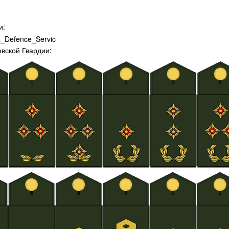
и:
евской Гвардии: