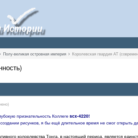
Полу-великая островная империя
Королевская гвардия АТ (современ
нность)
нено)
лубокую признательность Коллеге
scx-4220!
создании рисунков, я бы ещё длительное время не смог открыть д
ативного колорлевства Тонга, в настоящий период, является еди