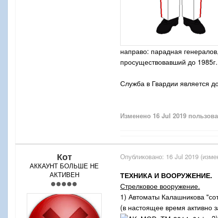
направо: парадная генералов
просуществовавший до 1985г.
Служба в Гвардии является д
Изменено
16 Jul 2019
пользова
Кот
Опубликовано:
16 Jul 2019
(изме
АККАУНТ БОЛЬШЕ НЕ
АКТИВЕН
ТЕХНИКА И ВООРУЖЕНИЕ.
Стрелковое вооружение.
1) Автоматы Калашникова "сот
(в настоящее время активно 