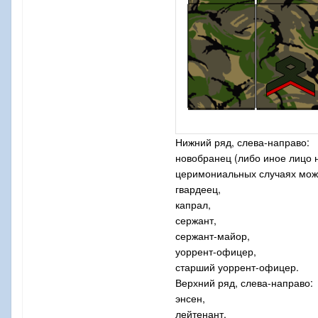
Нижний ряд, слева-направо:
новобранец (либо иное лицо 
церимониальных случаях може
гвардеец,
капрал,
сержант,
сержант-майор,
уоррент-офицер,
старший уоррент-офицер.
Верхний ряд, слева-направо:
энсен,
лейтенант,