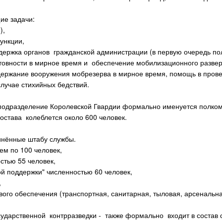
ие задачи:
),
ункции,
ддержка органов гражданской администрации (в первую очередь по
товности в мирное время и обеспечение мобилизационного разве
ержание вооружения мобрезерва в мирное время, помощь в провед
случае стихийных бедствий.
подразделение Королевской Гвардии формально именуется полком, 
остава колеблется около 600 человек.
инённые штабу службы.
ем по 100 человек,
стью 55 человек,
ой поддержки" численностью 60 человек,
,
ого обеспечения (транспортная, санитарная, тыловая, арсенальна
осударственной контрразведки - также формально входит в состав