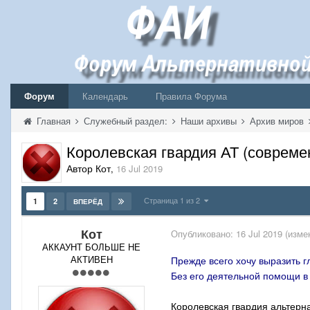
Форум
Календарь
Правила Форума
Главная
Служебный раздел:
Наши архивы
Архив миров
Королевская гвардия АТ (совреме
Автор Кот
,
16 Jul 2019
Страница 1 из 2
1
2
ВПЕРЁД
Кот
Опубликовано:
16 Jul 2019
(изме
АККАУНТ БОЛЬШЕ НЕ
АКТИВЕН
Прежде всего хочу выразить г
Без его деятельной помощи в 
Королевская гвардия альтерн