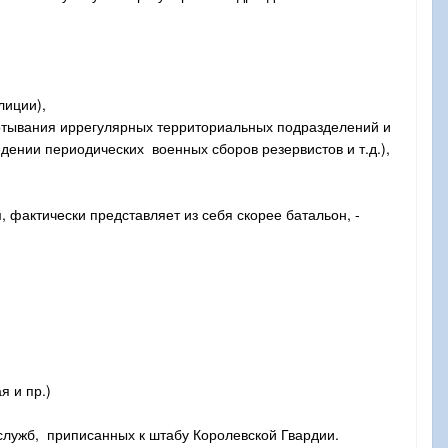
лиции),
ртывания иррегулярных территориальных подразделений и
ении периодических военных сборов резервистов и т.д.),
фактически представляет из себя скорее батальон, -
я и пр.)
 служб, приписанных к штабу Королевской Гвардии.