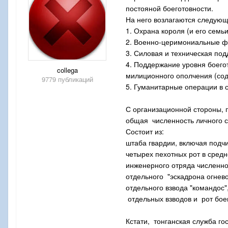
постояной боеготовности.
На него возлагаются следующ
1. Охрана короля (и его семьи
2. Военно-церимониальные ф
3. Силовая и техническая по
4. Поддержание уровня боего
collega
милиционного ополчения (сод
9779 публикаций
5. Гуманитарные операции в 
С организационной стороны, 
общая численность личного с
Состоит из:
штаба гвардии, включая подч
четырех пехотных рот в средн
инженерного отряда численно
отдельного "эскадрона огнев
отдельного взвода "командос"
отдельных взводов и рот боев
Кстати, тонганская служба г