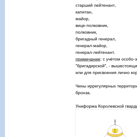
старший лейтенант,
капитан,
майор,
вице-полковник,
полковник,
бригадный генерал,
генерал-майор,
генерал-лейтенант.
примечание
: с учётом особо-
"бригадирской", - вышестоящ
или для присвоения лично ко
Чины иррегулярных территори
бронза.
Униформа Королевской гвард