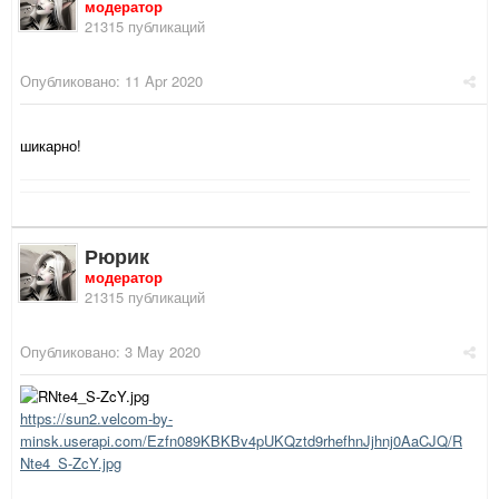
модератор
21315 публикаций
Опубликовано:
11 Apr 2020
шикарно!
Рюрик
модератор
21315 публикаций
Опубликовано:
3 May 2020
https://sun2.velcom-by-
minsk.userapi.com/Ezfn089KBKBv4pUKQztd9rhefhnJjhnj0AaCJQ/R
Nte4_S-ZcY.jpg