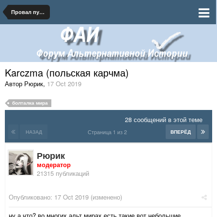
Провал путча Пилсудского
Karczma (польская карчма)
Автор Рюрик
,
17 Oct 2019
болталка мира
28 сообщений в этой теме
Страница 1 из 2
НАЗАД
ВПЕРЁД
Рюрик
модератор
21315 публикаций
Опубликовано:
17 Oct 2019
(изменено)
ну а что? во многих альт мирах есть такие вот небольшие