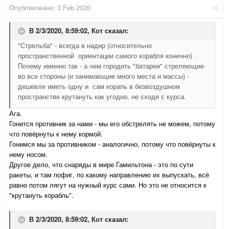
Опубликовано:
3 Feb 2020
В 2/3/2020, 8:59:02,
Кот
сказал:
"Стрельба" - всегда в надир (относительно
пространственной ориентации самого корабля конечно) .
Почему именно так - а чем городить "батареи" стреляющие
во все стороны (и занимающие много места и массы) -
дешевле иметь одну и сам корапь в безвоздушном
пространстве крутануть как угодно, не сходя с курса.
Ага.
Гонится противник за нами - мы его обстрелять не можем, потому
что повёрнуты к нему кормой.
Гонимся мы за противником - аналогично, потому что повёрнуты к
нему носом.
Другое дело, что снаряды в мире Гамильтона - это по сути
ракеты, и там пофиг, по какому направлению их выпускать, всё
равно потом лягут на нужный курс сами. Но это не относится к
"крутануть корабль".
В 2/3/2020, 8:59:02,
Кот
сказал: