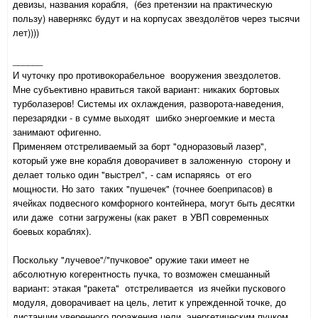
девизы, названия корабля, (без претензии на практическую
пользу) навернякс будут и на корпусах звездолётов через тысячи
лет))))
______
И чуточку про противокорабельное вооружения звездолетов.
Мне субъективно нравиться такой вариант: никаких бортовых
турболазеров! Системы их охлаждения, разворота-наведения,
перезарядки - в сумме выходят шибко энергоемкие и места
занимают офигенно.
Применяем отстреливаемый за борт "одноразовый лазер",
который уже вне корабля доворачивет в заложенную сторону и
делает только один "выстрел", - сам испаряясь от его
мощности. Но зато таких "пушечек" (точнее боеприпасов) в
ячейках подвесного комфорного контейнера, могут быть десятки
или даже сотни загружены (как ракет в УВП современных
боевых кораблях).
Поскольку "лучевое"/"пучковое" оружие таки имеет не
абсолютную когерентность пучка, то возможен смешанный
вариант: этакая "ракета" отстреливается из ячейки пускового
модуля, доворачивает на цель, летит к упрежденной точке, до
дистанции уверенного поражения цели энергетическим пучком,