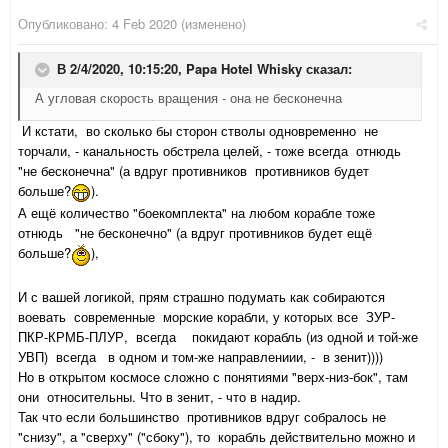
Опубликовано:
4 Feb 2020
(изменено)
В 2/4/2020, 10:15:20,
Papa Hotel Whisky
сказал:
А угловая скорость вращения - она не бесконечна
И кстати, во сколько бы сторон стволы одновременно не
торчали, - канальность обстрела целей, - тоже всегда отнюдь
"не бесконечна" (а вдруг противников противников будет
больше?
).
А ещё количество "боекомплекта" на любом корабле тоже
отнюдь "не бесконечно" (а вдруг противников будет ещё
больше?
),
И с вашей логикой, прям страшно подумать как собираются
воевать современные морские корабли, у которых все ЗУР-
ПКР-КРМБ-ПЛУР, всегда покидают корабль (из одной и той-же
УВП) всегда в одном и том-же направлениии, - в зенит))))
Но в открытом космосе сложно с понятиями "верх-низ-бок", там
они относительны. Что в зенит, - что в надир.
Так что если большинство противников вдруг собралось не
"снизу", а "сверху" ("сбоку"), то корабль действительно можно и