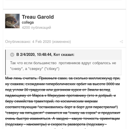
Treau Garold
collega
4200 публикаций
Опубликовано:
4 Feb 2020
(изменено)
В 2/4/2020, 10:48:44,
Кот
сказал:
Так что если большинство противников вдруг собралось не
"снизу", а "сверху" ("сбоку")
Мне лень считать. Прикиньте сами, за сколько миллисекунд при,
ну скажем, схождении гиперболических орбит на высоте 3000 км
под углом 30 градусов или догонном курсе от Земли вслед
падающему от Марса к Меркурию противнику (это я добрый, и
беру семейства траекторий, по космическим меркам
соответствующие "остановились борт в борт для перестрелки")
"сверху на пятьдесят" сменится на "снизу на сорок" и продолжит
очень быстро изменяться. А заодно - какую точность ориентации
(подскажу - нанометры) и скорость разворота (подскажу -