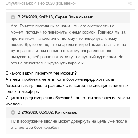
Опубликовано:
4 Feb 2020
(изменено)
В 2/3/2020, 9:43:13,
Серая Зона
сказал:
Ага. Гонится противник за нами - мы его обстрелять не
можем, потому что повёрнуты к нему кормой. Гонимся мы за
противником - аналогично, потому что повёрнуты к нему
носом. Другое дело, что снаряды в мире Гамильтона - это по
сути ракеты, и там пофиг, по какому направлению их
выпускать, всё равно потом лягут на нужный курс сами. Но
это не относится к "крутануть корабль".
С какого вдруг перепугу "не можем"?
А в чем проблема лететь, хоть бортом-вперёд, хоть хоть
брюхом-назад, после разгона? Это
все-же не авиация в плотных
слоях атмосферы.
И цитата преднамеренно обрезана? Так-то там завершение мысли
имелось:
В 2/3/2020, 8:59:02,
Кот
сказал:
Ну и вооружение вполне может довернуть на цель уже после
отстрела за борт корабля.