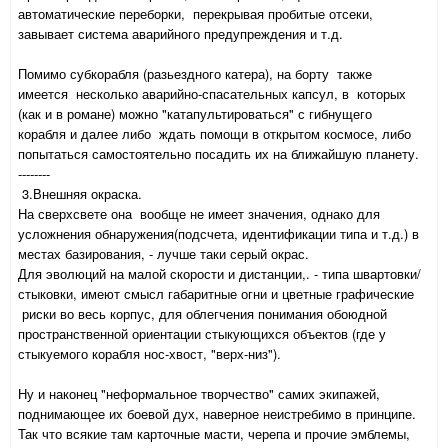
автоматические переборки, перекрывая пробитые отсеки,
завывает система аварийного предупреждения и т.д.
Помимо субкорабля (разьездного катера), на борту также
имеется несколько аварийно-спасательных капсул, в которых
(как и в романе) можно "катапультироваться" с гибнущего
корабля и далее либо ждать помощи в открытом космосе, либо
попытаться самостоятельно посадить их на ближайшую планету.
--------
3.Внешняя окраска.
На сверхсвете она вообще не имеет значения, однако для
усложнения обнаружения(подсчета, идентификации типа и т.д.) в
местах базирования, - лучше таки серый окрас.
Для эволюций на малой скорости и дистанции,. - типа швартовки/
стыковки, имеют смысл габаритные огни и цветные графические
риски во весь корпус, для облегчения понимания обоюдной
пространственной ориентации стыкующихся объектов (где у
стыкуемого корабля нос-хвост, "верх-низ").
Ну и наконец "неформальное творчество" самих экипажей,
поднимающее их боевой дух, наверное неистребимо в принципе.
Так что всякие там карточные масти, черепа и прочие эмблемы,