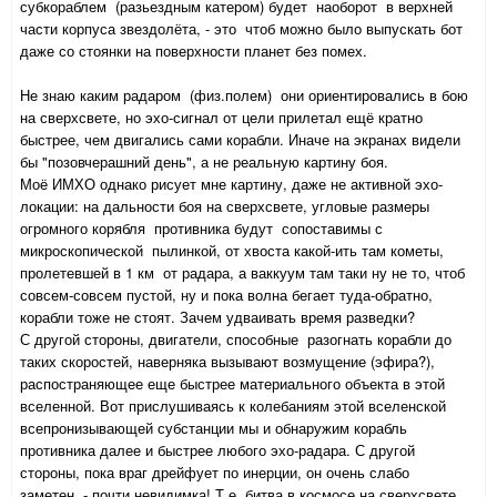
субкораблем (разьездным катером) будет наоборот в верхней
части корпуса звездолёта, - это чтоб можно было выпускать бот
даже со стоянки на поверхности планет без помех.
Не знаю каким радаром (физ.полем) они ориентировались в бою
на сверхсвете, но эхо-сигнал от цели прилетал ещё кратно
быстрее, чем двигались сами корабли. Иначе на экранах видели
бы "позовчерашний день", а не реальную картину боя.
Моё ИМХО однако рисует мне картину, даже не активной эхо-
локации: на дальности боя на сверхсвете, угловые размеры
огромного корябля противника будут сопоставимы с
микроскопической пылинкой, от хвоста какой-ить там кометы,
пролетевшей в 1 км от радара, а ваккуум там таки ну не то, чтоб
совсем-совсем пустой, ну и пока волна бегает туда-обратно,
корабли тоже не стоят. Зачем удваивать время разведки?
С другой стороны, двигатели, способные разогнать корабли до
таких скоростей, наверняка вызывают возмущение (эфира?),
распостраняющее еще быстрее материального объекта в этой
вселенной. Вот прислушиваясь к колебаниям этой вселенской
всепронизывающей субстанции мы и обнаружим корабль
противника далее и быстрее любого эхо-радара. С другой
стороны, пока враг дрейфует по инерции, он очень слабо
заметен, - почти невидимка! Т.е. битва в космосе на сверхсвете