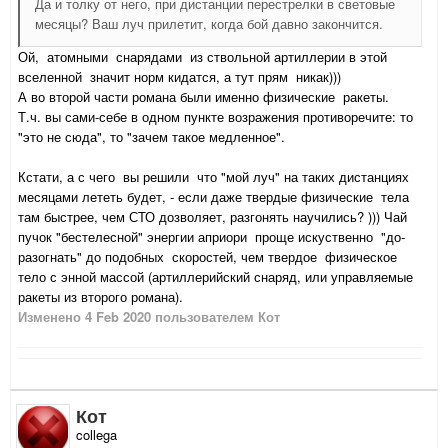
Да и толку от него, при дистанции перестрелки в световые
месяцы? Ваш луч прилетит, когда бой давно закончится.
Ой, атомными снарядами из ствольной артиллерии в этой
вселенной значит норм кидатся, а тут прям никак)))
А во второй части романа были именно физические ракеты.
Т.ч. вы сами-себе в одном пункте возражения противоречите: то
"это не сюда", то "зачем такое медленное".
Кстати, а с чего вы решили что "мой луч" на таких дистанциях
месяцами лететь будет, - если даже твердые физические тела
там быстрее, чем СТО дозволяет, разгонять научились? ))) Чай
пучок "бестелесной" энергии априори проще искуственно "до-
разогнать" до подобных скоростей, чем твердое физическое
тело с энной массой (артиллерийский снаряд, или управляемые
ракеты из второго романа).
Изменено
4 Feb 2020
пользователем Кот
Кот
collega