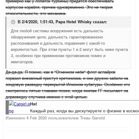
примерно как у лопаток турбины) придется обеспечивать
корпусом корабля, причем одновременно. Это не теория
относительности, это механика.
В 2/4/2020, 1:51:43,
Papa Hotel Whisky
сказал:
Для любой системы вооружения есть дальность
обнаружения цели, дальность гарантированноно
распознавания и дальность поражения с какой-то
вероянтостью. При этом пункты 1 и 2 могут быть ниже пункта
3, особенно при применении противником помех и
имитаторов.
Да-да-да. Я помню, как в "Огненном небе" флот аспайров
поразил внезапный приступ кретинизма, и они дружно забили на
зондовую разведку перекрытой Илионом кубатуры. Особенно это
смотрелось пятью главами позже, когда экипаж ГГ посылают на
доразведку спутника именно с этой целью
.
Ня!
Каждый раз, когда вы дискутируете о физике в косм
Изменено
4 Feb 2020
пользователем Treau Garold