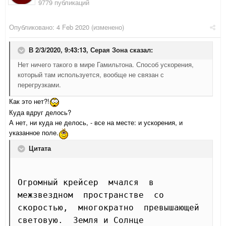
9779 публикаций
Опубликовано:
4 Feb 2020
(изменено)
В 2/3/2020, 9:43:13,
Серая Зона
сказал:
Нет ничего такого в мире Гамильтона. Способ ускорения,
который там используется, вообще не связан с
перегрузками.
Как это нет?!
Куда вдруг делось?
А нет, ни куда не делось, - все на месте: и ускорения, и
указанное поле.
Цитата
Огромный крейсер  мчался  в  
межзвездном  пространстве  со

скоростью,  многократно  превышающей  
световую.  Земля и Солнце
