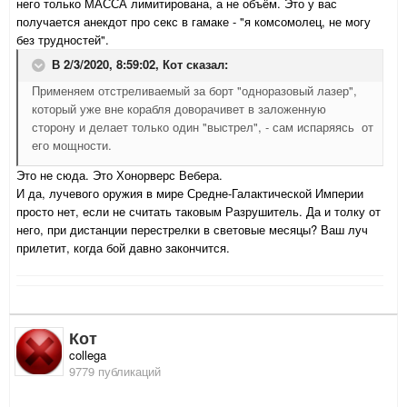
него только МАССА лимитирована, а не объём. Это у вас
получается анекдот про секс в гамаке - "я комсомолец, не могу
без трудностей".
В 2/3/2020, 8:59:02,
Кот
сказал:
Применяем отстреливаемый за борт "одноразовый лазер",
который уже вне корабля доворачивет в заложенную
сторону и делает только один "выстрел", - сам испаряясь от
его мощности.
Это не сюда. Это Хонорверс Вебера.
И да, лучевого оружия в мире Средне-Галактической Империи
просто нет, если не считать таковым Разрушитель. Да и толку от
него, при дистанции перестрелки в световые месяцы? Ваш луч
прилетит, когда бой давно закончится.
Кот
collega
9779 публикаций