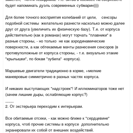
будет напоминать дуэль современных субмарин))))
Для более точного восприятия колебаний от цели, сенсоры
подобной системы желательно разнести насколько можно далее
друг от друга (увеличить их физическую базу). Т.е. от корпуса
действительно (как в романах) могут торчать "плавники" в
разные стороны, - но только не как аэродинамические
поверхности, а как обтекаемые мачты разнесения сенсоров (в
противуположные от корпуса стороны, - т.е. визуально этакие
"крылышки", по бокам "зубила" -корпуса).
Маршевые двигатели традиционно в корме, +мелкие
маневровые симметрично в разных частях корпуса.
И никаких выступающих "надстроек"! И иллюминаторов тоже нет
(зачем лишние дыры, ослабляющие корпус?)
____
2. От экстерьера переходим к интерьерам.
Все обитаемые отсеки, - как можно ближе к "сердцевине"
корпуса, чтоб прочие системы в корпусе дополнительно
экранировали их собой от внешних воздействий.