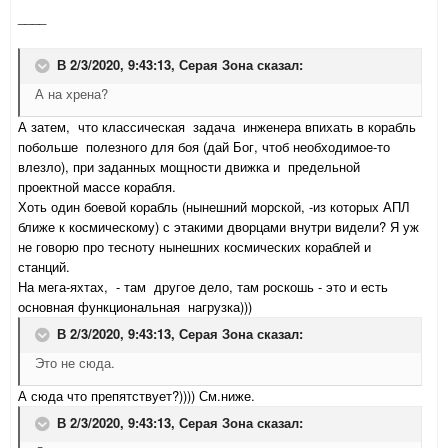
____
В 2/3/2020, 9:43:13,
Серая Зона
сказал:
А на хрена?
А затем, что классическая задача инженера впихать в корабль
побольше полезного для боя (дай Бог, чтоб необходимое-то
влезло), при заданных мощности движка и предельной
проектной массе корабля.
Хоть один боевой корабль (нынешний морской, -из которых АПЛ
ближе к космическому) с этакими дворцами внутри видели? Я уж
не говорю про тесноту нынешних космических кораблей и
станций.
На мега-яхтах, - там другое дело, там роскошь - это и есть
основная функциональная нагрузка)))
В 2/3/2020, 9:43:13,
Серая Зона
сказал:
Это не сюда.
А сюда что препятствует?)))) См.ниже.
В 2/3/2020, 9:43:13,
Серая Зона
сказал: