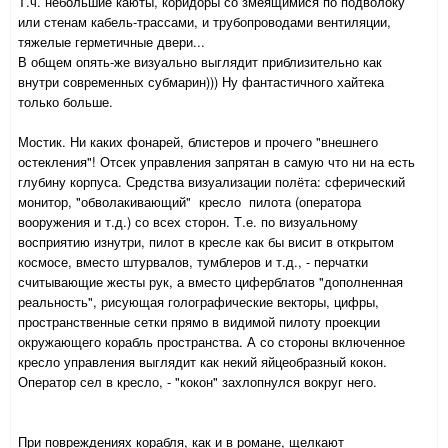
Т.ч. небольшие каюты, коридоры со змеящимися по подволоку
или стенам кабель-трассами, и трубопроводами вентиляции,
тяжелые герметичные двери...
В общем опять-же визуально выглядит приблизительно как
внутри современных субмарин))) Ну фантастичного хайтека
только больше.
Мостик. Ни каких фонарей, блистеров и прочего "внешнего
остекления"! Отсек управления запрятан в самую что ни на есть
глубину корпуса. Средства визуализации полёта: сферический
монитор, "обволакивающий" кресло пилота (оператора
вооружения и т.д.) со всех сторон. Т.е. по визуальному
восприятию изнутри, пилот в кресле как бы висит в открытом
космосе, вместо штурвалов, тумблеров и т.д., - перчатки
считывающие жесты рук, а вместо циферблатов "дополненная
реальность", рисующая голографические векторы, цифры,
пространственные сетки прямо в видимой пилоту проекции
окружающего корабль пространства. А со стороны включенное
кресло управления выглядит как некий яйцеобразный кокон.
Оператор сел в кресло, - "кокон" захлопнулся вокруг него.
При повреждениях корабля, как и в романе, щелкают