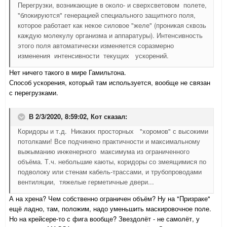
Перегрузки, возникающие в около- и сверхсветовом полете,
"блокируются" генерацией специального защитного поля,
которое работает как некое силовое "желе" (проникая сквозь
каждую молекулу организма и аппаратуры). Интенсивность
этого поля автоматически изменяется соразмерно
изменения интенсивности текущих ускорений.
Нет ничего такого в мире Гамильтона.
Способ ускорения, который там используется, вообще не связан
с перегрузками.
В 2/3/2020, 8:59:02,
Кот
сказал:
Коридоры и т.д. Никаких просторных "хоромов" с высокими
потолками! Все подчинено практичности и максимальному
выжыманию инженерного максимума из ограниченного
объёма. Т.ч. небольшие каюты, коридоры со змеящимися по
подволоку или стенам кабель-трассами, и трубопроводами
вентиляции, тяжелые герметичные двери...
А на хрена? Чем собственно ограничен объём? Ну на "Призраке"
ещё ладно, там, положим, надо уменьшить маскировочное поле.
Но на крейсере-то с фига вообще? Звездолёт - не самолёт, у