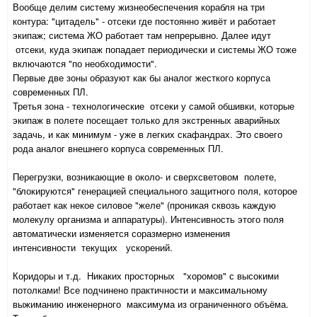
Вообще делим систему жизнеобеспечения корабля на три
контура: "цитадель" - отсеки где постоянно живёт и работает
экипаж; система ЖО работает там непрерывно. Далее идут
отсеки, куда экипаж попадает периодически и системы ЖО тоже
включаются "по необходимости".
Первые две зоны образуют как бы аналог жесткого корпуса
современных ПЛ.
Третья зона - технологические отсеки у самой обшивки, которые
экипаж в полете посещает только для экстренных аварийных
задачь, и как минимум - уже в легких скафандрах. Это своего
рода аналог внешнего корпуса современных ПЛ.
Перегрузки, возникающие в около- и сверхсветовом полете,
"блокируются" генерацией специального защитного поля, которое
работает как некое силовое "желе" (проникая сквозь каждую
молекулу организма и аппаратуры). Интенсивность этого поля
автоматически изменяется соразмерно изменения
интенсивности текущих ускорений.
Коридоры и т.д. Никаких просторных "хоромов" с высокими
потолками! Все подчинено практичности и максимальному
выжиманию инженерного максимума из ограниченного объёма.