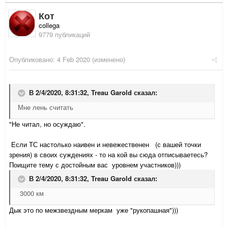
Кот
collega
9779 публикаций
Опубликовано:
4 Feb 2020
(изменено)
В 2/4/2020, 8:31:32,
Treau Garold
сказал:
Мне лень считать
"Не читал, но осуждаю".
Если ТС настолько наивен и невежественен (с вашей точки
зрения) в своих суждениях - то на кой вы сюда отписываетесь?
Поищите тему с достойным вас уровнем участников)))
В 2/4/2020, 8:31:32,
Treau Garold
сказал:
3000 км
Дык это по межзвездным меркам уже "рукопашная")))