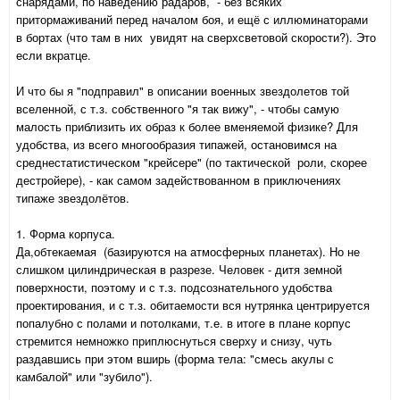
снарядами, по наведению радаров, - без всяких
притормаживаний перед началом боя, и ещё с иллюминаторами
в бортах (что там в них увидят на сверхсветовой скорости?). Это
если вкратце.
И что бы я "подправил" в описании военных звездолетов той
вселенной, с т.з. собственного "я так вижу", - чтобы самую
малость приблизить их образ к более вменяемой физике? Для
удобства, из всего многообразия типажей, остановимся на
среднестатистическом "крейсере" (по тактической роли, скорее
дестройере), - как самом задействованном в приключениях
типаже звездолётов.
1. Форма корпуса.
Да,обтекаемая (базируются на атмосферных планетах). Но не
слишком цилиндрическая в разрезе. Человек - дитя земной
поверхности, поэтому и с т.з. подсознательного удобства
проектирования, и с т.з. обитаемости вся нутрянка центрируется
попалубно с полами и потолками, т.е. в итоге в плане корпус
стремится немножко приплюснуться сверху и снизу, чуть
раздавшись при этом вширь (форма тела: "смесь акулы с
камбалой" или "зубило").