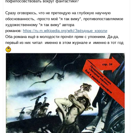
пофилосовствовать вокруг фантастики?
Сразу оговорюсь, что не претендую на глубокую научную
обоснованность, -просто моё "я так вижу", противопоставляемое
художественному "я так вижу" автора
романов:
https://ru.m.wikipedia.org/wiki/Звёздные_короли
Оба романа ещё в молодости прочёл прям с упоением. Да-да,
первый из них читал именно в этом журнале и именно в тот год