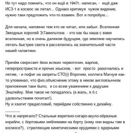
Но тут надо помнить, что он ещё в 1947г. написан, - ещё даж
ИСЗ-1 в космос не летал... Однако критикуя чужое видение,
нужно таки предложить что-то взамен. Вот и попробую...
Для начала, напомню тем кто не читал, или забыл. Вселенная
Звездных королей Э.Гамильтона - это как бы наша с вами
вселенная, но в очень далеком будущем, где земляне научились
летать быстрее света и расселились на значительной части
нашей галактики.
Причём сверхсвет безо всяких червоточин, варпов,
гиперпространств и прочих изысков, - вот просто разогнались и
летим, - и пофиг на запреты СТО))) Впрочем, коллега Магнум как-
то упоминал, что физ.объяснение этому в неком англоязычном
приложении таки было, и со всем уважением к дедушке
Энштейну. Мне такое не попадалось (а жаль, я б с
удовольствием почитал!).
Ну и хватит предисловий, перейдем собственно к дизайну.
_______
Что ж напрягало? Стальные веретено-сигаро-акуло-образные
корабли, с бортовыми эмблемами на борту (кому они видны там в
космосе?), стреляющие кинетическими орудиями с ядерными