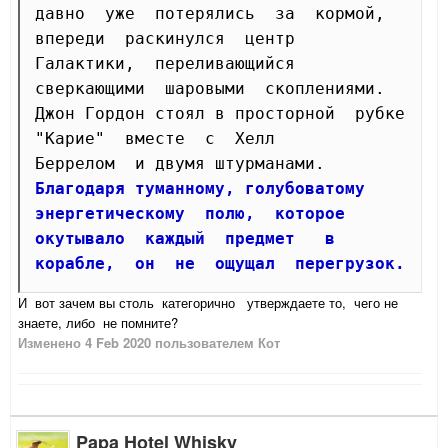
давно  уже  потерялись  за  кормой,  
впереди  раскинулся  центр

Галактики,  переливающийся  
сверкающими  шаровыми  скоплениями.

Джон Гордон стоял в просторной  рубке  
"Карие"  вместе  с  Хелл

Беррелом  и двумя штурманами. 
Благодаря туманному, голубоватому

энергетическому  полю,  которое  
окутывало  каждый  предмет   в

корабле,  он  не  ощущал  перегрузок. 
И вот зачем вы столь категорично утверждаете то, чего не
знаете, либо не помните?
Изменено
4 Feb 2020
пользователем Кот
Papa Hotel Whisky