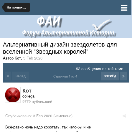
На полынных тропинках далеких планет
Альтернативный дизайн звездолетов для
вселенной "Звездных королей"
Автор Кот
,
3 Feb 2020
92 сообщения в этой теме
Страница 1 из 4
НАЗАД
ВПЕРЁД
Кот
collega
9779 публикаций
Опубликовано:
3 Feb 2020
(изменено)
Всё-равно ночь надо коротать, так чего-бы и не