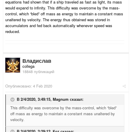
equations had shown that if a ship traveled as fast as light, its mass
would expand to infinity. This difficulty was overcome by the mass-
control, which “bled” off mass as energy to maintain a constant mass
unaltered by velocity. The energy thus obtained was stored in
accumulators and fed back automatically whenever speed was
reduced.
Владислав
collega
18848 публикаций
Опубликовано:
4 Feb 2020
В 2/4/2020, 3:49:15,
Magnum
сказал:
This difficulty was overcome by the mass-control, which “bled”
off mass as energy to maintain a constant mass unaltered by
velocity.
В 2/4/2020, 2:29:12,
Кот
сказал: