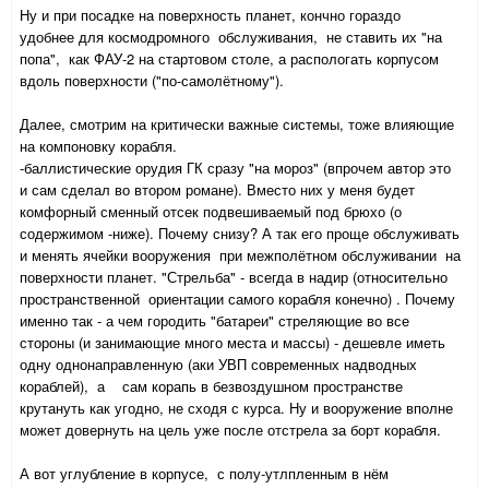
Ну и при посадке на поверхность планет, кончно гораздо
удобнее для космодромного обслуживания, не ставить их "на
попа", как ФАУ-2 на стартовом столе, а распологать корпусом
вдоль поверхности ("по-самолётному").
Далее, смотрим на критически важные системы, тоже влияющие
на компоновку корабля.
-баллистические орудия ГК сразу "на мороз" (впрочем автор это
и сам сделал во втором романе). Вместо них у меня будет
комфорный сменный отсек подвешиваемый под брюхо (о
содержимом -ниже). Почему снизу? А так его проще обслуживать
и менять ячейки вооружения при межполётном обслуживании на
поверхности планет. "Стрельба" - всегда в надир (относительно
пространственной ориентации самого корабля конечно) . Почему
именно так - а чем городить "батареи" стреляющие во все
стороны (и занимающие много места и массы) - дешевле иметь
одну однонаправленную (аки УВП современных надводных
кораблей), а сам корапь в безвоздушном пространстве
крутануть как угодно, не сходя с курса. Ну и вооружение вполне
может довернуть на цель уже после отстрела за борт корабля.
А вот углубление в корпусе, с полу-утлпленным в нём