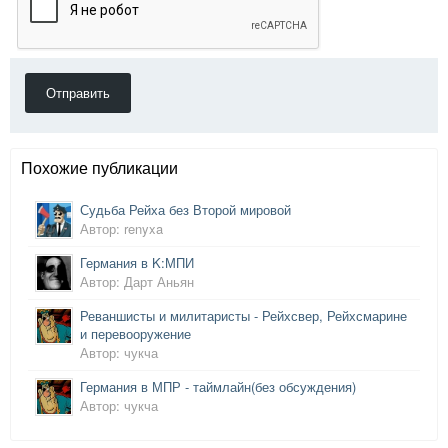
Отправить
Похожие публикации
Судьба Рейха без Второй мировой
Автор: renyxa
Германия в K:МПИ
Автор: Дарт Аньян
Реваншисты и милитаристы - Рейхсвер, Рейхсмарине
и перевооружение
Автор: чукча
Германия в МПР - таймлайн(без обсуждения)
Автор: чукча