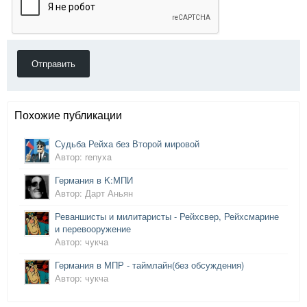
Отправить
Похожие публикации
Судьба Рейха без Второй мировой
Автор: renyxa
Германия в K:МПИ
Автор: Дарт Аньян
Реваншисты и милитаристы - Рейхсвер, Рейхсмарине
и перевооружение
Автор: чукча
Германия в МПР - таймлайн(без обсуждения)
Автор: чукча