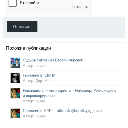
Отправить
Похожие публикации
Судьба Рейха без Второй мировой
Автор: renyxa
Германия в K:МПИ
Автор: Дарт Аньян
Реваншисты и милитаристы - Рейхсвер, Рейхсмарине
и перевооружение
Автор: чукча
Германия в МПР - таймлайн(без обсуждения)
Автор: чукча