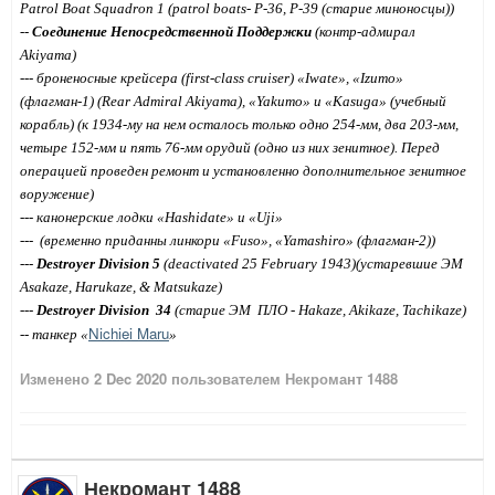
Patrol Boat Squadron 1 (patrol boats- P-36,
P-39 (старие миноносцы))
--
Соединение Непосредственной Поддержки
(
контр-
адмирал
Akiyama)
--- броненосные крейсера (
first
-
class
cruiser
) «
Iwate
», «
Izumo
»
(
флагман-1
)
(
Rear Admiral Akiyama
), «
Yakumo
» и «Kasuga» (учебный
корабль) (к 1934-му на нем осталось только одно 254-мм, два 203-мм,
четыре 152-мм и пять 76-мм орудий (одно из них зенитное). Перед
операцией проведен ремонт и установленно дополнительное зенитное
воружение)
--- канонерские лодки «
Hashidate
» и «
Uji
»
---
(временно приданны линкори «
Fuso
», «
Yamashiro
» (флагман-2))
---
Destroyer Division 5
(deactivated 25 February 1943)(
устаревшие
ЭМ
Asakaze, Harukaze, & Matsukaze)
---
Destroyer Division
34
(старие ЭМ
ПЛО - Hakaze, Akikaze, Tachikaze)
Nichiei
Maru
-- танкер «
»
Изменено
2 Dec 2020
пользователем Некромант 1488
Некромант 1488