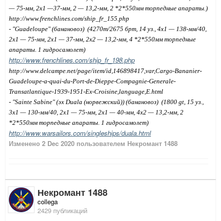
— 75-мм, 2x1 —37-мм, 2 — 13,2-мм, 2 *2*550мм торпедные апараты.)
http://www.frenchlines.com/ship_fr_155.php
- "Guadeloupe" (банановоз)
(4270т/2675 брт, 14 уз., 4x1 — 138-мм/40,
2x1 — 75-мм, 2x1 — 37-мм, 2x2 — 13,2-мм, 4 *2*550мм торпедные
апараты.
1 гидросамолет)
http://www.frenchlines.com/ship_fr_198.php
http://www.delcampe.net/page/item/id,146898417,var,Cargo-Bananier-
Guadeloupe-a-quai-du-Port-de-Dieppe-Compagnie-Generale-
Transatlantique-1939-1951-Ex-Croisine,language,E.html
- "Sainte Sabine" (эх Duala (норвежский)) (банановоз)
(1800 gt, 15 уз.,
3x1 — 130-мм/40, 2x1 — 75-мм, 2x1 — 40-мм, 4x2 — 13,2-мм, 2
*2*550мм торпедные апараты. 1 гидросамолет)
http://www.warsailors.com/singleships/duala.html
Изменено
2 Dec 2020
пользователем Некромант 1488
Некромант 1488
collega
2429 публикаций