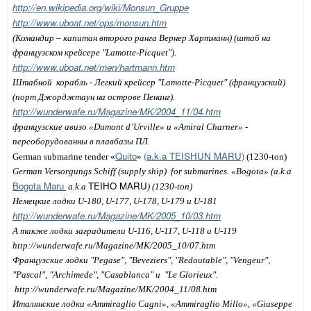
http://en.wikipedia.org/wiki/Monsun_Gruppe
http://www.uboat.net/ops/monsun.htm
(Командир – капитан второго ранга Вернер Хартманн) (штаб на
французском крейсере "
Lamotte
-
Picquet
").
http://www.uboat.net/men/hartmann.htm
Штабной
корабль -
Легкий крейсер
"
Lamotte
-
Picquet
" (французский)
(порт Джорджтаун на острове Пенанг).
http://wunderwafe.ru/Magazine/MK/2004_11/04.htm
французские авизо «Dumont d’Urville» и «Amiral Charner» -
переоборудованны в плавбазы ПЛ.
Quito
(a.k.a TEISHUN MARU)
German submarine tender «
»
(1230-ton)
German Versorgungs Schiff (supply ship)
for submarines.
«Bogota» (a.k.a
Bogota Maru
TEIHO MARU
a.k.a
) (1230-ton)
Немецкие лодки
U
-180,
U
-177,
U
-178,
U
-179 и
U
-181
http://wunderwafe.ru/Magazine/MK/2005_10/03.htm
А также лодки заградители
U
-116,
U
-117,
U
-118 и
U
-119
http://wunderwafe.ru/Magazine/MK/2005_10/07.htm
Французские
лодки "Pegase", "Beveziers", "Redoutable", "Vengeur",
"Pascal", "Archimede", "Casablanca" и
"Le Glorieux".
http://wunderwafe.ru/Magazine/MK/2004_11/08.htm
Италянские
лодки
«Ammiraglio Cagni», «Ammiraglio Millo», «Giuseppe