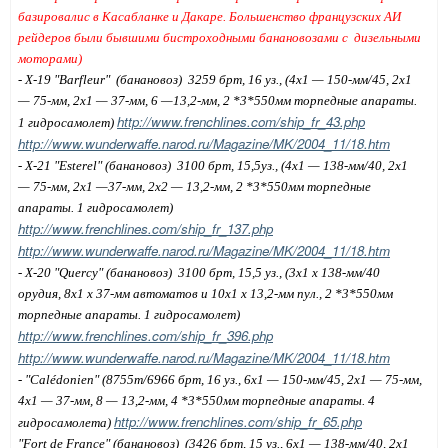
базировалис в Касабланке и Дакаре.
Большенство французских АИ
рейдеров были бывшими бистроходными банановозами с
дизельными
моторами)
- Х
-19 "Barfleur"
(
банановоз
)
3259 брт, 16 уз.,
(4
x1 — 150-
мм
/45, 2x1
— 75-
мм
,
2
x1 — 37-
мм
,
6
—13,2-
мм, 2 *3*550мм торпедные апараты.
http://www.frenchlines.com/ship_fr_43.php
1 гидросамолет
)
http://www.wunderwaffe.narod.ru/Magazine/MK/2004_11/18.htm
-
Х-21 "Esterel"
(
банановоз
)
3100 брт, 15,5уз.,
(
4
x1 — 138-мм/40, 2x1
— 75-мм, 2x1 —37-мм
, 2
x
2 — 13,2-мм, 2 *3*550мм торпедные
апараты
.
1 гидросамолет
)
http://www.frenchlines.com/ship_fr_137.php
http://www.wunderwaffe.narod.ru/Magazine/MK/2004_11/18.htm
- Х-20 "
Quercy
"
(
банановоз
)
3100 брт, 15,5 уз.,
(3x1
x 138-мм/40
орудия, 8x1
x 37-мм автоматов и 10x1
x 13,2-мм пул.
, 2 *3*550мм
торпедные апараты.
1 гидросамолет
)
http://www.frenchlines.com/ship_fr_396.php
http://www.wunderwaffe.narod.ru/Magazine/MK/2004_11/18.htm
- "Calédonien"
(8755т/6966 брт, 16 уз., 6x1 — 150-мм/45, 2x1 — 75-мм,
4x1 — 37-мм, 8 — 13,2-мм, 4 *3*550мм торпедные апараты. 4
http://www.frenchlines.com/ship_fr_65.php
гидросамолета)
"Fort de France"
(
банановоз
)
(3426 брт, 15 уз., 6x1 — 138-мм/40, 2x1