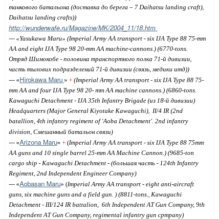
танкового батальона (доставка до берега – 7 Daihatsu landing craft),
Daihatsu landing crafts))
http://wunderwafe.ru/Magazine/MK/2004_11/18.htm
--- «Yasukawa Maru» (Imperial Army AA transport - six IJA Type 88 75-mm
AA and eight IJA Type 98 20-mm AA machine-cannons.)
(6770-tons.
Отряд Шимокобе - половина транспортного полка 71-й дивизии,
часть тылових подразделений 71-й дивизии (связь, медики итд)
)
Hirokawa Maru
--- «
»
+
(Imperial Army AA transport - six IJA Type 88 75-
mm AA and four IJA Type 98 20- mm AA machine cannons.)
(6860-tons.
Kawaguchi Detachment
- IJA 35th Infantry Brigade (из 18-й дивизии)
Headquarters (Major General Kiyotake Kawaguchi),
II/4 IR (2nd
batallion, 4th infantry regiment of 'Aoba Detachment'. 2nd infantry
division
,
Смешанный
батальон
связи
)
Arizona Maru
--- «
»
+
(
Imperial Army AA transport - six IJA Type 88 75mm
AA guns and 10 single barrel 25-mm AA Machine Cannon.
) (9685-ton
cargo ship - Kawaguchi Detachment - (большая часть - 124th Infantry
Regiment, 2nd Independent Engineer Company)
Aobasan Maru
--- «
» (
Imperial Army AA transport -
eight anti-aircraft
guns, six machine guns and a field gun.
) (8811-tons., Kawaguchi
Detachment - III/124 IR battalion,
6th Independent AT Gun Company, 9th
Independent AT Gun Company,
regimental infantry gun cpmpany)