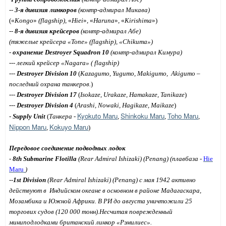
--
3-я дивизия линкоров
(контр-адмирал Микава)
(«
Kongo
»
(flagship)
, «
Hiei
», «
Haruna
», «
Kirishima
»)
--
8-я дивизия крейсеров
(контр-адмирал Абе)
(
тяжелые
крейсера
«
Tone
»
(flagship)
, «
Chikuma
»)
-
охранение
Destroyer
Squadron
10
(контр-адмирал Кимура)
--- легкий крейсер «
Nagara
»
(
flagship
)
---
Destroyer
Division
10
(
Kazagumo
,
Yugumo
,
Makigumo
,
Akigumo
–
последний охрана танкеров.
)
---
Destroyer Division 17
(
Isokaze, Urakaze, Hamakaze, Tanikaze
)
---
Destroyer Division 4
(
Arashi, Nowaki, Hagikaze, Maikaze
)
Kyokuto Maru
Shinkoku Maru
Toho Maru
-
Supply Unit
(
Танкера
-
,
,
,
Nippon Maru
Kokuyo Maru
,
)
Передовое
соединение
подводных
лодок
-
8th Submarine Flotilla
(Rear Admiral Ishizaki)
(Penang) (
плавбаза
-
Hie
Maru
)
--
1st Division
(Rear Admiral Ishizaki)
(Penang) c
мая 1942 активно
действуют в
Индийском океане в основном в районе Мадагаскара,
Мозамбика и Южной Африки. В РИ до августа уничтожили 25
торгових судов (120 000 тонн).Несчитая поврежденный
миниподлодками британский линкор «Рэмилиес».