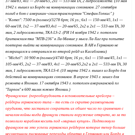
37-мм/83, 4x1 — 20-мм/65, 2x1 — 533-мм ТА, 2 гидросамолета.
(
10 мая
1942 г. вышел из Бордо на коммуникации союзников. 27 сентября
погиб в бою с американ¬ским транспортом "Стефан Гопкис".
)
- "Komet": 7500 т (полное)/3278 брт; 16 уз.; 6x1 — 150-мм/45, 1x1 —
60-мм/18, 1x2 — 37-мм/83,4x1 — 20-мм/65, 2x2 и 2x1 — 533-мм ТА, 30
мин, 2 гидросамолета, ТКА LS-2.
(
РИ 14 ноября 1942 г. потоплен
британским тка "МТВ-236" в Ла-Манше у мыса Ла-Хаг при попытке
повторно выйти на коммуникации союзников.
В АИ в Германию не
возвращался и отправился во второй рейд из Касабланки
)
- "Michel": 10 900 т (полное)/4740 брт; 16 уз.; 6x1 — 150-мм/45, 1x1 —
105-мм/45, 2x2 — 37-мм/83, 4x1 — 20-мм/65,2x2 и 2x1 — 533-мм ТА, 30
мин, 1 гидросамолет, ТКА LS-4. (10 марта 1942 г. вышел из Бордо для
действий на коммуникациях союзников. В апреле 1943 г. зашел для
ремонта в Японию. 17 октября 1943 г. потоплен американской пл
"Тарпон" в 600 милях южнее Японии.)
Французские
.
(переоборудовать в вспомогательные крейсера –
рейдеры германского типа – то есть со скритно размещеными
орудиями, что заставило сократить их обшее число по сравнению с
началом войны когда французи ставили воружение открито, но за то
позволило кораблям косить под «мирных купцев». Подтолкнуло
французов на это успехи германских рейдеров которие тепер больше
несовершали рискованые переходы обратно в Германию или Бордо а