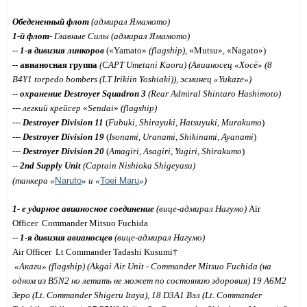
Обедененный флот
(адмирал Ямамото)
1-й флот
- Главные Силы (адмирал Ямамото)
--
1-я дивизия линкоров
(«
Yamato
»
(
flagship
)
, «
Mutsu
», «
Nagato
»)
--
авианосная группа
(
CAPT
Umetani
Kaoru
) (Авианосец «Хосё» (8
B4Y1
torpedo
bombers
(
LT
Irikiin
Yoshiaki
)), эсминец «
Yukaze
»)
--
охранение
Destroyer Squadron 3
(Rear Admiral Shintaro Hashimoto)
---
легкий
крейсер
«
Sendai
»
(flagship)
---
Destroyer Division 11
(
Fubuki, Shirayuki, Hatsuyuki, Murakumo
)
---
Destroyer Division 19
(
Isonami, Uranami, Shikinami, Ayanami
)
---
Destroyer Division 20
(
Amagiri, Asagiri, Yugiri, Shirakumo
)
--
2nd Supply Unit
(
Captain
Nishioka Shigeyasu
)
Naruto
Toei Maru
(
танкера
«
»
и
«
»)
1-
е
ударное
авианосное
соединение
(
вице
-
адмирал
Нагумо
)
Air
Officer Commander Mitsuo Fuchida
--
1-я дивизия авианосцев
(вице-адмирал Нагумо)
Air Officer Lt Commander Tadashi Kusumi†
«
Акаги
»
(flagship)
(
Akgai
Air Unit - Commander Mitsuo Fuchida (
на
одном
из
B5N2
но
летать
не
может
по
состоянию
здоровия
)
19
А
6
М
2
Зеро
(
Lt. Commander Shigeru Itaya
)
, 18 D3A1
Вэл
(
Lt. Commander