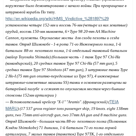
воружение было демонтированно с начало войны. При превращение в
штурмовой корабль
По типу.
http://en.wikipedia.org/wiki/HMS_Vindictive_%281897%29
установлены четыре 152-мм и восемь 76-мм (четыре из них зенитные)
орудий, восемь 150-мм миномета, 6×Type 98 20-mm AA Machine
Cannon, пулеметы. Опускаемие мосты
для схода пехоты и сезда
танков. Отряд Шимокобе - 1-я рота 71-го Инженерного полка, 1-й
батальон
88-го
пехотного полка, 1-й отдельный танковый батальон
(майор Toyosaku Shimada) (
большая часть
- 1 танк Type 97 Chi-Ha
(командирский), 20 средних танков Type 97 Chi-Ha (57 mm gun), 5
средних танков Type 97 Shinhoto (47 mm gun), 3 штурмовие танки Type
2 Ho-I (75 mm gun опитно-переделаные из Type 97), 4 инженерные
штурмовие-огнеметные машины SS)
танки в основнеом размещены на
батарейной палубе
и сежают по опускаемим мостам через бывшие
спонсоны 152мм артилерии )
TEIA
---
Вспомогательный
крейсер
"X-1"
"Aramis". (
французский
)
(
MARU
)
(17 537 gross register tons passenger ship
, 19 knots. eight 138mm
guns, two 75mm anti-aircraft gun, two 37mm AA gun and 8 machine guns.
Отряд Шимокобе - большая часть 88-го
пехотного полка (Полковник
Кэндзи Shimokobe) 71 дивизии, 1-й батальон 71-го полка горной
артиллерии, 7 малых танков (танкеток) Type 97TK, 1-го отдельного