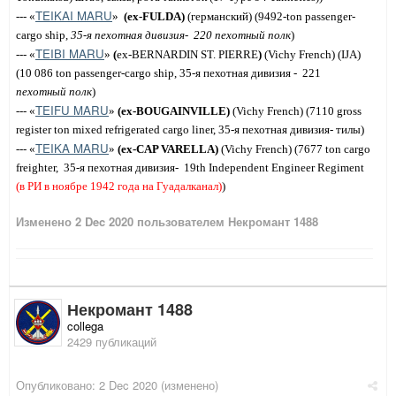
TEIKAI
MARU
--- «
»
(
ex
-
FULDA
)
(
германский
) (9492-
ton
passenger
-
cargo
ship
,
35-я пехотная дивизия-
220 пехотный полк
)
TEIBI MARU
--- «
»
(
ex-BERNARDIN ST. PIERRE
)
(
Vichy French
) (
IJA
)
(
10 086 ton passenger-cargo ship,
35
-я пехотная дивизия -
221
пехотный
полк
)
TEIFU MARU
--- «
»
(ex-BOUGAINVILLE)
(Vichy French) (7110 gross
register ton mixed refrigerated cargo liner, 35-я пехотная дивизия- т
и
лы)
TEIKA MARU
--- «
»
(ex-CAP VARELLA)
(Vichy French) (7677 ton cargo
freighter,
35-я пехотная дивизия-
19th Independent Engineer Regiment
(
в
РИ
в
ноябре
1942
года
на
Гуадалканал
)
)
Изменено
2 Dec 2020
пользователем Некромант 1488
Некромант 1488
collega
2429 публикаций
Опубликовано:
2 Dec 2020
(изменено)