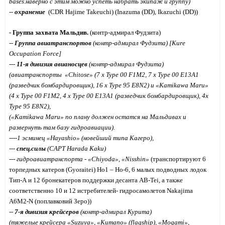
bases.наверно с этим можно успеть набрать экипаж и группу)
--
охранение
(CDR Hajime Takeuchi) (Inazuma (DD), Ikazuchi (DD))
- Группа захвата Мальдив.
(контр-адмирал Фудзита)
--
Группа авиатранспортов
(
контр-
адмирал
Фудзита)
[
Kure
Occupation
Force
]
---
11-я дивизия авианосцев
(
контр-
адмирал
Фудзита)
(авиатранспорты
«
Chitose
» (
7
x
Type
00
F
1
M
2, 7 x Type 00 E13A1
(разведчик бомбардировщик),
16
x
Type
95
E
8
N
2
) и «
Kamikawa
Maru
»
(
4
x
Type
00
F
1
M
2, 4
x
Type
00
E
13
A
1 (разведчик бомбардировщик), 4
x
Type
95
E
8
N
2
),
(
«Kamikawa Maru» по плану должен остатся на Мальдивах и
развернуть там базу гидроавиации
)
.
----
1 эсминец «
Hayashio
»
(новейший типа Кагеро)
,
--
-
спец.силы
(
CAPT Harada Kaku
)
---
гидроавиатранспорта - «
Chiyoda
», «
Nisshin
»
(
транспортируют 6
торпедных катеров
(Gyoraitei)
Но1 – Но-6,
6
малых подводных лодок
Тип-А и 12 бронекатеров поддержки десанта
AB
-
Tei
, а также
соответственно 10 и 12 истребителей- гидросамолетов Nakajima
A6M2-N (поплавковий Зеро)
)
--
7-я дивизия крейсеров
(
контр-
адмирал Курита)
(тяжелые крейсера «
Suzuya
», «
Kumano
»
(
flagship
)
, «
Mogami
»,