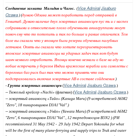
Vice
Admiral
Jisaburo
Соединение захвата
Мальдив и Чагос.
(
Ozawa
.) (
думаю Одзава может поработать перед отправкой в
Генштаб. Думаю наличие двух эскортных авианосцев пус ть и с наспех
собранными и относительно плохо обученными авиагруппами могут
помоч ему что то потопить и так по больше и ранше отличится. Тем
боле вы сказали что у японцев были резерви обученных палубных
летчиков. Опять вы сказали что хотите переориентировать
японские эскортные авианосцы на ударных задач так вот будут
шанч немного отработать. Японци конечно незнали о базе на аду но
вобше встречать у берегов Индии вражеские корабли или самолеты с
берегових баз риск был так что можно принять что они
подстраховались включив эскортные АВ в составе сойденения
)
Vice
Admiral
Jisaburo
Ozawa
-
Группа эскортных авианосцев
(
.)
Vice
Admiral
Jisaburo
Ozawa
--
Тяжелый крейсер «Nachi»
(флагман) (
.)
-
- эскортный авианосец «Тайо» (
Kasuga Maru
) (9
истребителей А6М2
"Zero", 18 пикировщиков D3A1"Val".)
-- эскортный авианосец «Унйо» (Yawata Maru) (9 истребителей А6М2
"Zero", 6 пикировщиков D3A1"Val"., 12 торпедоносцов B5N2 ) (РИ
recommissioned 31 May 1942 -
29 July 1942:Depart Yokosuka for what
will be the first of many plane-ferrying and supply trips to Truk and outer