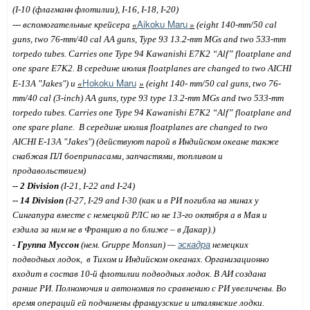
(I-10
(
флагманн
флотилии
)
, I-16, I-18, I-20)
Aikoku Maru
--
-
вспомогательные
крейсера
«
»
(eight 140-mm/50 cal
guns, two 76-mm/40 cal AA guns, Type 93 13.2-mm MGs and two 533-mm
torpedo tubes.
Carries one Type 94 Kawanishi E7K2 “Alf” floatplane and
one spare E7K2.
В середине июлия floatplanes are changed to two AICHI
Hokoku Maru
E-13A "Jakes")
и
«
»
(eight 140- mm/50 cal guns, two 76-
mm/40 cal (3-inch) AA guns, type 93 type 13.2-mm MGs and two 533-mm
torpedo tubes. Carries one Type 94 Kawanishi E7K2 “Alf” floatplane and
one spare plane.
В
середине
июлия
floatplanes are changed to two
AICHI E-13A "Jakes") (
действуют
парой
в
Индийском
океане
также
снабжая
ПЛ
боеприпасами
,
запчастями
,
топливом
и
продавольствием
)
--
2
Division
(I-21, I-22 and I-24)
--
1
4
Division
(
I
-27,
I
-29
and
I
-30 (как и в РИ погибла на минах у
Сингапура вместе с немецкой РЛС но не 13-го октября а в Мая и
ездила за ним не в Францию а по ближе – в Дакар).)
эскадра
-
Группа Муссон
(нем.
Gruppe Monsun
)
—
немецких
подводных лодок,
в Тихом и Индийском океанах. Организационно
входит в состав 10-й флотилии подводных лодок. В АИ создана
ранше РИ. Полномочия и автономия по сравнению с РИ увеличены. Во
время операций ей подчинены французские и италянские лодки.