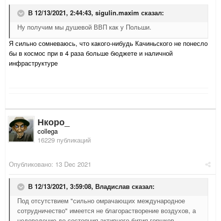
В 12/13/2021, 2:44:43,
sigulin.maxim
сказал:
Ну получим мы душевой ВВП как у Польши.
Я сильно сомневаюсь, что какого-нибудь Качиньского не понесло
бы в космос при в 4 раза больше бюджете и наличной
инфраструктуре
Нкоро_
collega
16229 публикаций
Опубликовано:
13 Dec 2021
В 12/13/2021, 3:59:08,
Владислав
сказал:
Под отсутствием "сильно омрачающих международное
сотрудничество" имеется не благорастворение воздухов, а
недоведение до состояния активного бития горшков