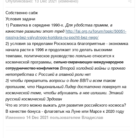
Опубликовано:
13 Dec 2021
(изменено)
Собственно сабж
Условия задачи
1) Развилка в середине 1990-х.
Для удобства примем, в
качестве развилки этот тред
http://fai.org.ru/forum/topic/50051-
rossiya-bez-valyutnogo-koridora-nu-pochti-bez-nego/
2) условия за пределами Роскосмоса благоприятные - экономика
начала расти в 1996 и продолжает это делать высокими
темпами, политическое руководство лояльно относится к
космической программы,
сильно омрачающих международное
сотрудничество конфликтов
Второй холодной войны и прочего
непотребства с Россией в главной роли
нет
3) чтобы прекратить вопросы о доле ВВП и всем таком
пропишем, что Национальный Лидер достаточно повернут на
космической теме, чтобы вбухивать в нее излишки. Этакий
русский космический Эрдоган
Что из этого можно выжать для развития российского космоса?
В качестве бонуса - флаговтык на Луне или Марсе к 2020 году
Изменено
14 Dec 2021
пользователем Владислав