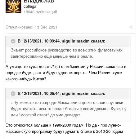
Владислав
collega
18848 публикаций
Опубликовано:
13 Dec 2021
В 12/13/2021, 10:09:44,
sigulin.maxim
сказал:
Значит российское руководство во всех этих флаговтыках
заинтересованно еще меньше чем в реале,
А умище то куда девать? (с) с амбициями у России всяко все в
порядке будет, вот и будут удовлетворять. Чем Россия хуже
какого-нибудь Китая?
В 12/13/2021, 10:06:44,
sigulin.maxim
сказал:
. Ну может кто то вроде Маска или еще кого свои спутники
будет пускать чем то вроде Ангары с космодрома в Куре, ну
или "морской старт" до ума доведут
Это относится больше к 1990-2000 годам. Но да - про лунно-
марсианскую программу будут думать ближе к 2010-20 годам