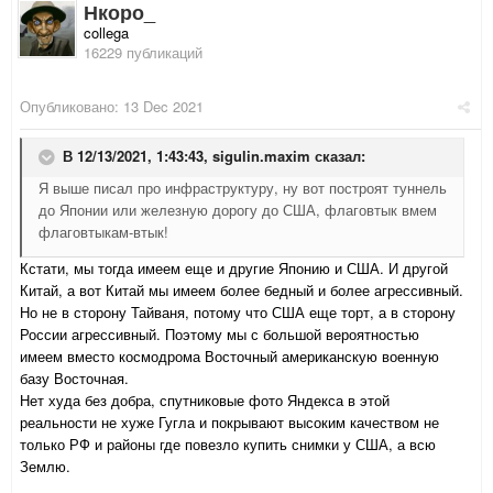
Нкоро_
collega
16229 публикаций
Опубликовано:
13 Dec 2021
В 12/13/2021, 1:43:43,
sigulin.maxim
сказал:
Я выше писал про инфраструктуру, ну вот построят туннель
до Японии или железную дорогу до США, флаговтык вмем
флаговтыкам-втык!
Кстати, мы тогда имеем еще и другие Японию и США. И другой
Китай, а вот Китай мы имеем более бедный и более агрессивный.
Но не в сторону Тайваня, потому что США еще торт, а в сторону
России агрессивный. Поэтому мы с большой вероятностью
имеем вместо космодрома Восточный американскую военную
базу Восточная.
Нет худа без добра, спутниковые фото Яндекса в этой
реальности не хуже Гугла и покрывают высоким качеством не
только РФ и районы где повезло купить снимки у США, а всю
Землю.