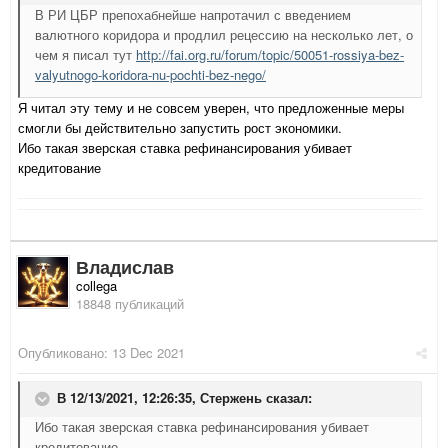
В РИ ЦБР препохабнейше напротачил с введением
валютного коридора и продлил рецессию на несколько лет, о
чем я писал тут
http://fai.org.ru/forum/topic/50051-rossiya-bez-
valyutnogo-koridora-nu-pochti-bez-nego/
Я читал эту тему и не совсем уверен, что предложенные меры
смогли бы действительно запустить рост экономики.
Ибо такая зверская ставка рефинансирования убивает
кредитование
Владислав
collega
18848 публикаций
Опубликовано:
13 Dec 2021
В 12/13/2021, 12:26:35,
Стержень
сказал:
Ибо такая зверская ставка рефинансирования убивает
кредитование