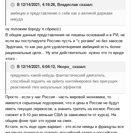
В 12/14/2021, 4:16:26,
Владислав
сказал:
амбиции и представление о себе как о великой державе
никуда
ну положим бороду я сбрею(с)
В общем данные представления не лишены оснований и в РИ, не
если вы постулируете Россию пусть и "с рогами" но без закосов
Эрдогана, то как раз для удовлетворения амбицией есть более
рациональные цели... Ну или действительно нужно что то вроде
этого -
В 12/14/2021, 6:04:12,
Нкоро_
сказал:
придумать какой-нибудь фантастический двигатель,
способный поднять на орбиту контейнеровоз без присущих
реактивной тяге визуальных эффектов
Просто - если у нас Россия - часть мировой экономики, то
имеются серьезные подозрения, что и цены в России не будут
иметь текущих перекосов, а значить тратить на космос Россия
сможет в 5-10 раз меньше США (в зависимости от курса). На
общем фоне трат это курам на смех.
Кстати, есть еще один вариант - это если немцы и французы все
же решат полностью освоить российский задел и российская