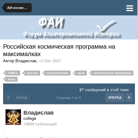
АИ-космонавтика и ракетная техника
Российская космическая программа на
максималках
Автор Владислав
,
13 Dec 2021
1990-е
россия
космонавтика
луна
космическая программа
марс
87 сообщений в этой теме
Страница 1 из 4
НАЗАД
ВПЕРЁД
Владислав
collega
18848 публикаций