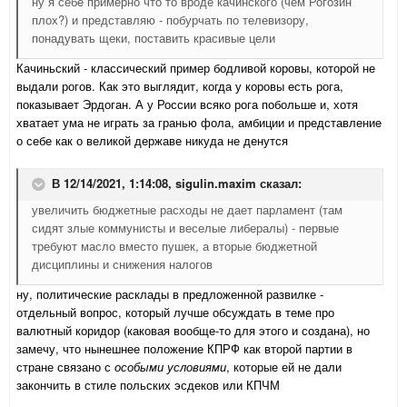
ну я себе примерно что то вроде качинского (чем Рогозин
плох?) и представляю - побурчать по телевизору,
понадувать щеки, поставить красивые цели
Качиньский - классический пример бодливой коровы, которой не
выдали рогов. Как это выглядит, когда у коровы есть рога,
показывает Эрдоган. А у России всяко рога побольше и, хотя
хватает ума не играть за гранью фола, амбиции и представление
о себе как о великой державе никуда не денутся
В 12/14/2021, 1:14:08,
sigulin.maxim
сказал:
увеличить бюджетные расходы не дает парламент (там
сидят злые коммунисты и веселые либералы) - первые
требуют масло вместо пушек, а вторые бюджетной
дисциплины и снижения налогов
ну, политические расклады в предложенной развилке -
отдельный вопрос, который лучше обсуждать в теме про
валютный коридор (каковая вообще-то для этого и создана), но
замечу, что нынешнее положение КПРФ как второй партии в
стране связано с
особыми условиями
, которые ей не дали
закончить в стиле польских эсдеков или КПЧМ