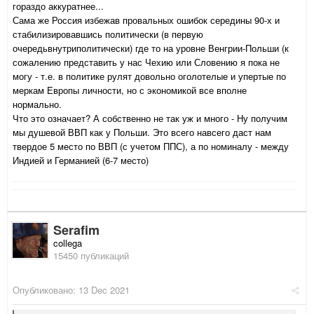
гораздо аккуратнее...
Сама же Россия избежав провальных ошибок середины 90-х и
стабилизировавшись политически (в первую
очередьвнутриполитически) где то на уровне Венгрии-Польши (к
сожалению представить у нас Чехию или Словению я пока не
могу - т.е. в политике рулят довольно оголотелые и упертые по
меркам Европы личности, но с экономикой все вполне
нормально.
Что это означает? А собственно не так уж и много - Ну получим
мы душевой ВВП как у Польши. Это всего навсего даст нам
твердое 5 место по ВВП (с учетом ППС), а по номиналу - между
Индией и Германией (6-7 место)
Serafim
collega
15450 публикаций
Опубликовано:
13 Dec 2021