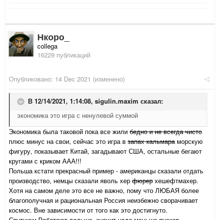
Нкоро_
collega
16229 публикаций
Опубликовано:
14 Dec 2021
(изменено)
В 12/14/2021, 1:14:08,
sigulin.maxim
сказал:
экономика это игра с ненулевой суммой
Экономика была таковой пока все жили
бедно и не всегда чисто
плюс минус на свои, сейчас это игра в
запах кальмара
морскую
фигуру, показывает Китай, загадывают США, остальные бегают
кругами с криком ААА!!!
Польша кстати прекрасный пример - американцы сказали отдать
производство, немцы сказали яволь хер
фюрер
хешефтмахер.
Хотя на самом деле это все не важно, пому что ЛЮБАЯ более
благополучная и рациональная Россия неизбежно сворачивает
космос. Вне зависимости от того как это достигнуто.
Спутники Работают дольше, значит надо меньше пусков.