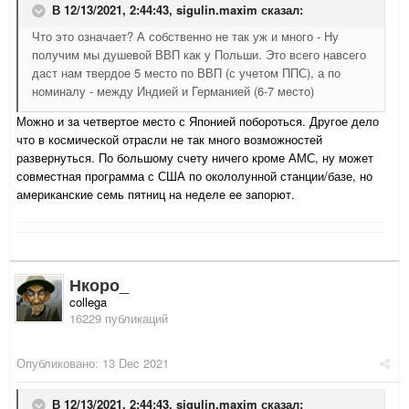
В 12/13/2021, 2:44:43,
sigulin.maxim
сказал:
Что это означает? А собственно не так уж и много - Ну
получим мы душевой ВВП как у Польши. Это всего навсего
даст нам твердое 5 место по ВВП (с учетом ППС), а по
номиналу - между Индией и Германией (6-7 место)
Можно и за четвертое место с Японией побороться. Другое дело
что в космической отрасли не так много возможностей
развернуться. По большому счету ничего кроме АМС, ну может
совместная программа с США по окололунной станции/базе, но
американские семь пятниц на неделе ее запорют.
Нкоро_
collega
16229 публикаций
Опубликовано:
13 Dec 2021
В 12/13/2021, 2:44:43,
sigulin.maxim
сказал: