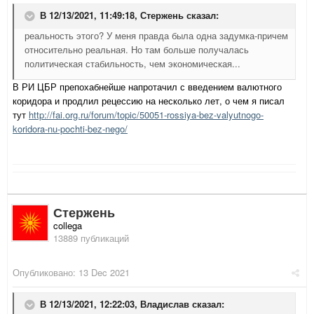
В 12/13/2021, 11:49:18,
Стержень
сказал:
реальность этого? У меня правда была одна задумка-причем
относительно реальная. Но там больше получалась
политическая стабильность, чем экономическая...
В РИ ЦБР препохабнейше напротачил с введением валютного
коридора и продлил рецессию на несколько лет, о чем я писал
тут
http://fai.org.ru/forum/topic/50051-rossiya-bez-valyutnogo-
koridora-nu-pochti-bez-nego/
Стержень
collega
13889 публикаций
Опубликовано:
13 Dec 2021
В 12/13/2021, 12:22:03,
Владислав
сказал: