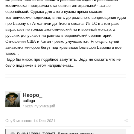
космическая программа становится интегральной частью
европейской. Однако для этого нужны прямо скажем -
тектонические подвижки, вплоть до реального вопрлощения идеи
про Европу от Атлантики до Тихого океана. Из ЕС в этом разе
вырастает не только экономический но и военный монстр, а
русских допускают на равных в европейский серпентарий.
Отношения США и Китая - резко улучшаются, Японцы с кучей
азиатских миноров бегут под крылышко Большой Европы и все
такое...
Надо бы мирок про подобное замутить. Ведь не сказать что не
было подвижек в этом направлении...
Нкоро_
collega
16229 публикаций
Опубликовано:
14 Dec 2021
В 12/14/2021, 7:32:07,
Владислав
сказал: