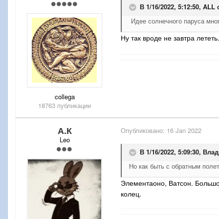
В 1/16/2022, 5:12:50,
ALL
с
Идее солнечного паруса мно
Ну так вроде не завтра лететь.
collega
18763 публикации
А.К
Опубликовано:
16 Jan 2022
Leo
В 1/16/2022, 5:09:30,
Влад
Но как быть с обратным поле
Элементаоно, Ватсон. Большо
колец.