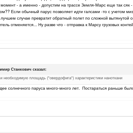
омент - а именно - допустим на трассе Земля-Марс еще так сяк -
ом?? Если обычный парус позволяет идти галсами -то с учетом ми
 в лучшем случае превратит обратный полет по сложной вытянутой 
ель отменяется... Ну разве что - отправка к Марсу грузовых конт
имир Станкович
сказал:
и необходимую площадь ("овердофига") характеристики наноткани
дее солнечного паруса много-много лет. Постараться раньше был