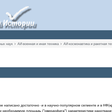
ных наук
АИ-военная и иная техника
АИ-космонавтика и ракетная т
е написано достаточно -и в научно-популярном сегменте и в НФ(к
и необходимую площадь ("овердофига") характеристики наноткани 