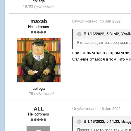
collega
18763 публикации
maxab
Опубликовано:
16 Jan 2022
Heliodromos
В 1/16/2022, 5:31:42,
Улай
Кто запрещает разворачивать
при сколь угодно лстром угле,
Отличие от моря в том, что у
collega
11175 публикаций
ALL
Опубликовано:
16 Jan 2022
Heliodromos
В 1/16/2022, 5:14:33,
Влад
Проект 1992 го года так и не