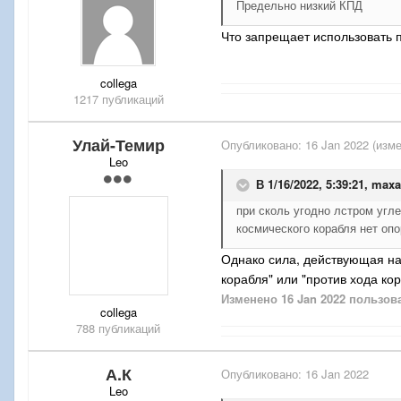
Предельно низкий КПД
Что запрещает использовать 
collega
1217 публикаций
Улай-Темир
Опубликовано:
16 Jan 2022
(изме
Leo
В 1/16/2022, 5:39:21,
maxa
при сколь угодно лстром угле
космического корабля нет оп
Однако сила, действующая на
корабля" или "против хода кор
Изменено
16 Jan 2022
пользова
collega
788 публикаций
А.К
Опубликовано:
16 Jan 2022
Leo