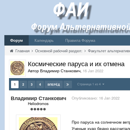
Форум
Календарь
Правила Форума
Главная
Основной рабочий раздел:
Факультет альтернатив
Космические паруса и их отмена
Автор Владимир Станкович
,
16 Jan 2022
Страница 1 из 4
1
2
3
4
ВПЕРЁД
Владимир Станкович
Опубликовано:
16 Jan 2022
Heliodromos
Про паруса на солнечном ветр
Ученые худо бедно рассчитал