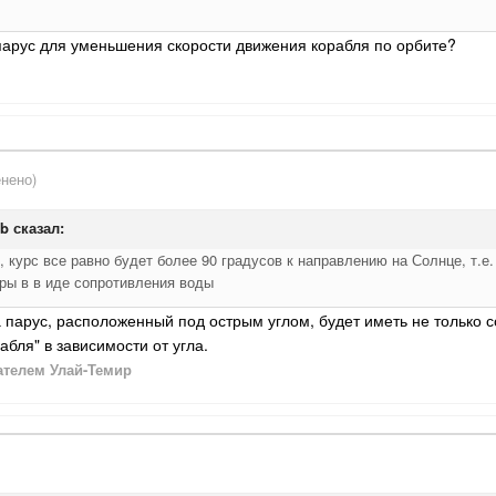
парус для уменьшения скорости движения корабля по орбите?
нено)
b
сказал:
, курс все равно будет более 90 градусов к направлению на Солнце, т.е.
оры в в иде сопротивления воды
 парус, расположенный под острым углом, будет иметь не только 
абля" в зависимости от угла.
телем Улай-Темир