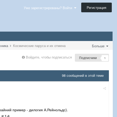
Регистрация
Уже зарегистрированы? Войти
ехника
Космические паруса и их отмена
Больше
Войдите, чтобы подписаться
Подписчики
1
98 сообщений в этой теме
райний пример - дилогия А.Рейнольдс).
и т.д