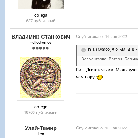
collega
687 публикаций
Владимир Станкович
Опубликовано:
16 Jan 2022
Heliodromos
В 1/16/2022, 5:21:48,
А.К
с
Элементаоно, Ватсон. Большо
Гм... Двигатель им. Мюнхауз
чем парус
collega
18763 публикации
Улай-Темир
Опубликовано:
16 Jan 2022
Leo