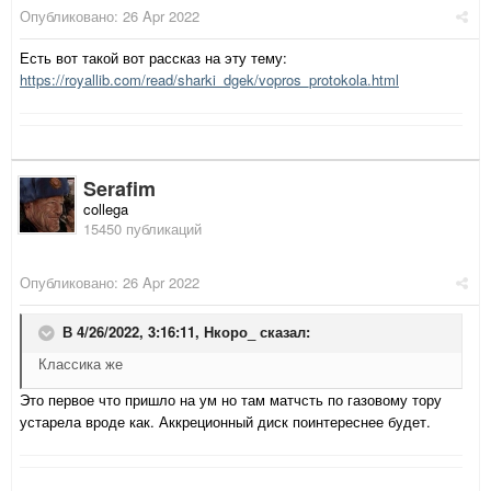
Опубликовано:
26 Apr 2022
Есть вот такой вот рассказ на эту тему:
https://royallib.com/read/sharki_dgek/vopros_protokola.html
Serafim
collega
15450 публикаций
Опубликовано:
26 Apr 2022
В 4/26/2022, 3:16:11,
Нкоро_
сказал:
Классика же
Это первое что пришло на ум но там матчсть по газовому тору
устарела вроде как. Аккреционный диск поинтереснее будет.