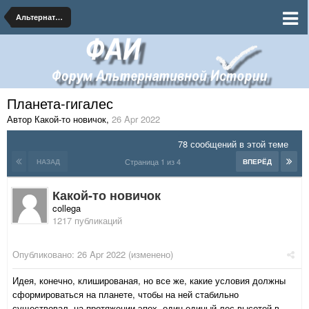
Альтернативная Биология
Планета-гигалес
Автор Какой-то новичок
,
26 Apr 2022
78 сообщений в этой теме
Страница 1 из 4
НАЗАД
ВПЕРЁД
Какой-то новичок
collega
1217 публикаций
Опубликовано:
26 Apr 2022
(изменено)
Идея, конечно, клишированая, но все же, какие условия должны
сформироваться на планете, чтобы на ней стабильно
существовал, на протяжении эпох, один-единый лес высотой в