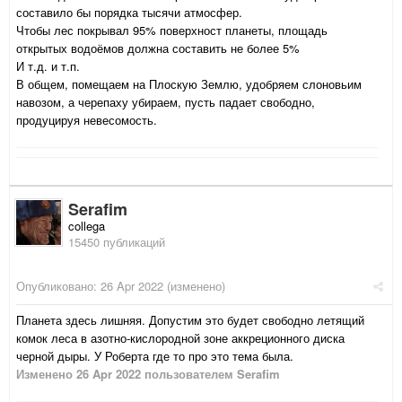
составило бы порядка тысячи атмосфер.
Чтобы лес покрывал 95% поверхност планеты, площадь
открытых водоёмов должна составить не более 5%
И т.д. и т.п.
В общем, помещаем на Плоскую Землю, удобряем слоновьим
навозом, а черепаху убираем, пусть падает свободно,
продуцируя невесомость.
Serafim
collega
15450 публикаций
Опубликовано:
26 Apr 2022
(изменено)
Планета здесь лишняя. Допустим это будет свободно летящий
комок леса в азотно-кислородной зоне аккреционного диска
черной дыры. У Роберта где то про это тема была.
Изменено
26 Apr 2022
пользователем Serafim