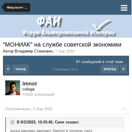
Факультет альтернативных наук
"МОНИАК" на службе советской экономики
Автор Владимир Станкович
,
1 Sep 2023
67 сообщений в этой теме
Страница 2 из 3
НАЗАД
ВПЕРЁД
imnot
collega
15029 публикаций
Опубликовано:
2 Sep 2023
В 9/2/2023, 10:33:45,
Сеня
сказал:
когда наконец заюзают Gemini в полную силу