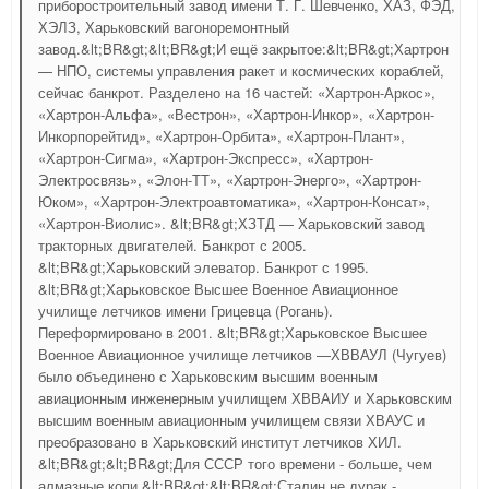
приборостроительный завод имени Т. Г. Шевченко, ХАЗ, ФЭД,
ХЭЛЗ, Харьковский вагоноремонтный
завод.&lt;BR&gt;&lt;BR&gt;И ещё закрытое:&lt;BR&gt;Хартрон
— НПО, системы управления ракет и космических кораблей,
сейчас банкрот. Разделено на 16 частей: «Хартрон-Аркос»,
«Хартрон-Альфа», «Вестрон», «Хартрон-Инкор», «Хартрон-
Инкорпорейтид», «Хартрон-Орбита», «Хартрон-Плант»,
«Хартрон-Сигма», «Хартрон-Экспресс», «Хартрон-
Электросвязь», «Элон-ТТ», «Хартрон-Энерго», «Хартрон-
Юком», «Хартрон-Электроавтоматика», «Хартрон-Консат»,
«Хартрон-Виолис». &lt;BR&gt;ХЗТД — Харьковский завод
тракторных двигателей. Банкрот с 2005.
&lt;BR&gt;Харьковский элеватор. Банкрот с 1995.
&lt;BR&gt;Харьковское Высшее Военное Авиационное
училище летчиков имени Грицевца (Рогань).
Переформировано в 2001. &lt;BR&gt;Харьковское Высшее
Военное Авиационное училище летчиков —ХВВАУЛ (Чугуев)
было объединено с Харьковским высшим военным
авиационным инженерным училищем ХВВАИУ и Харьковским
высшим военным авиационным училищем связи ХВАУС и
преобразовано в Харьковский институт летчиков ХИЛ.
&lt;BR&gt;&lt;BR&gt;Для СССР того времени - больше, чем
алмазные копи.&lt;BR&gt;&lt;BR&gt;Сталин не дурак -