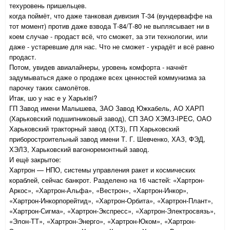
техуровень пришельцев.
когда поймёт, что даже танковая дивизия Т-34 (вундерваффе на
тот момент) против даже взвода Т-84/Т-80 не выплясывает ни в
коем случае - продаст всё, что сможет, за эти технологии, или
даже - устаревшие для нас. Что не сможет - украдёт и всё равно
продаст.
Потом, увидев авиалайнеры, уровень комфорта - начнёт
задумываться даже о продаже всех ценностей коммунизма за
парочку таких самолётов.
Итак, шо у нас е у Харькiвi?
ГП Завод имени Малышева, ЗАО Завод Южкабель, АО ХАРП
(Харьковский подшипниковый завод), СП ЗАО ХЭМЗ-IPEC, ОАО
Харьковский тракторный завод (ХТЗ), ГП Харьковский
приборостроительный завод имени Т. Г. Шевченко, ХАЗ, ФЭД,
ХЭЛЗ, Харьковский вагоноремонтный завод.
И ещё закрытое:
Хартрон — НПО, системы управления ракет и космических
кораблей, сейчас банкрот. Разделено на 16 частей: «Хартрон-
Аркос», «Хартрон-Альфа», «Вестрон», «Хартрон-Инкор»,
«Хартрон-Инкорпорейтид», «Хартрон-Орбита», «Хартрон-Плант»,
«Хартрон-Сигма», «Хартрон-Экспресс», «Хартрон-Электросвязь»,
«Элон-ТТ», «Хартрон-Энерго», «Хартрон-Юком», «Хартрон-