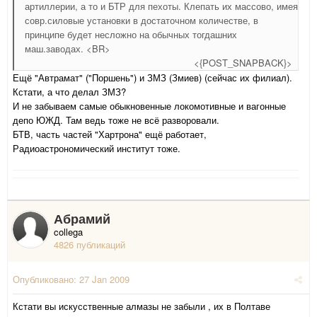
артиллерии, а то и БТР для пехоты. Клепать их массово, имея
совр.силовые установки в достаточном количестве, в
принципе будет несложно на обычных тогдашних
маш.заводах. <BR>
<{POST_SNAPBACK}>
Ещё "Автрамат" ("Поршень") и ЗМЗ (Змиев) (сейчас их филиал).
Кстати, а что делал ЗМЗ?
И не забываем самые обыкновенные локомотивные и вагонные
депо ЮЖД. Там ведь тоже не всё разворовали.
БТВ, часть частей "Хартрона" ещё работает,
Радиоастрономический институт тоже.
Абрамий
collega
4826 публикаций
Опубликовано:
27 Jan 2009
Кстати вы искусственные алмазы не забыли , их в Полтаве