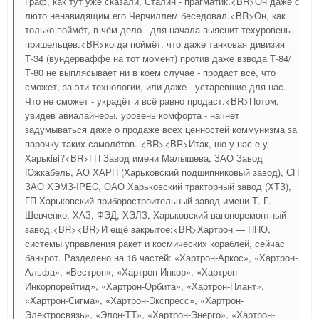
Граф, как тут уже сказали, Сталин - прагматик.<BR>Он даже с
люто ненавидящим его Черчиллем беседовал.<BR>Он, как
только поймёт, в чём дело - для начала выяснит техуровень
пришельцев.<BR>когда поймёт, что даже танковая дивизия
Т-34 (вундерваффе на тот момент) против даже взвода Т-84/
Т-80 не выплясывает ни в коем случае - продаст всё, что
сможет, за эти технологии, или даже - устаревшие для нас.
Что не сможет - украдёт и всё равно продаст.<BR>Потом,
увидев авиалайнеры, уровень комфорта - начнёт
задумываться даже о продаже всех ценностей коммунизма за
парочку таких самолётов. <BR><BR>Итак, шо у нас е у
Харькiвi?<BR>ГП Завод имени Малышева, ЗАО Завод
Южкабель, АО ХАРП (Харьковский подшипниковый завод), СП
ЗАО ХЭМЗ-IPEC, ОАО Харьковский тракторный завод (ХТЗ),
ГП Харьковский приборостроительный завод имени Т. Г.
Шевченко, ХАЗ, ФЭД, ХЭЛЗ, Харьковский вагоноремонтный
завод.<BR><BR>И ещё закрытое:<BR>Хартрон — НПО,
системы управления ракет и космических кораблей, сейчас
банкрот. Разделено на 16 частей: «Хартрон-Аркос», «Хартрон-
Альфа», «Вестрон», «Хартрон-Инкор», «Хартрон-
Инкорпорейтид», «Хартрон-Орбита», «Хартрон-Плант»,
«Хартрон-Сигма», «Хартрон-Экспресс», «Хартрон-
Электросвязь», «Элон-ТТ», «Хартрон-Энерго», «Хартрон-