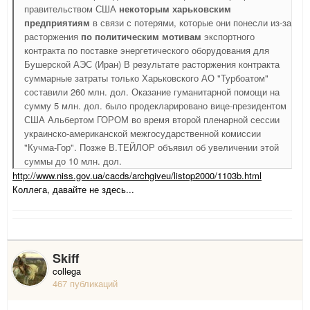
правительством США
некоторым харьковским
предприятиям
в связи с потерями, которые они понесли из-за
расторжения
по политическим мотивам
экспортного
контракта по поставке энергетического оборудования для
Бушерской АЭС (Иран) В результате расторжения контракта
суммарные затраты только Харьковского АО "Турбоатом"
составили 260 млн. дол. Оказание гуманитарной помощи на
сумму 5 млн. дол. было продекларировано вице-президентом
США Альбертом ГОРОМ во время второй пленарной сессии
украинско-американской межгосударственной комиссии
"Кучма-Гор". Позже В.ТЕЙЛОР объявил об увеличении этой
суммы до 10 млн. дол.
http://www.niss.gov.ua/cacds/archgiveu/listop2000/1103b.html
Коллега, давайте не здесь...
Skiff
collega
467 публикаций