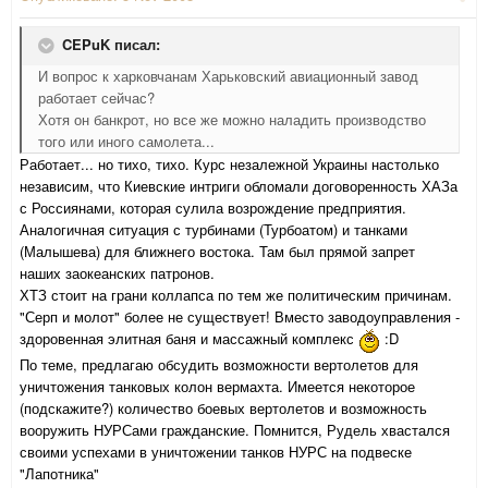
CEPuK писал:
И вопрос к харковчанам Харьковский авиационный завод
работает сейчас?
Хотя он банкрот, но все же можно наладить производство
того или иного самолета...
Работает... но тихо, тихо. Курс незалежной Украины настолько
независим, что Киевские интриги обломали договоренность ХАЗа
с Россиянами, которая сулила возрождение предприятия.
Аналогичная ситуация с турбинами (Турбоатом) и танками
(Малышева) для ближнего востока. Там был прямой запрет
наших заокеанских патронов.
ХТЗ стоит на грани коллапса по тем же политическим причинам.
"Серп и молот" более не существует! Вместо заводоуправления -
здоровенная элитная баня и массажный комплекс
:D
По теме, предлагаю обсудить возможности вертолетов для
уничтожения танковых колон вермахта. Имеется некоторое
(подскажите?) количество боевых вертолетов и возможность
вооружить НУРСами гражданские. Помнится, Рудель хвастался
своими успехами в уничтожении танков НУРС на подвеске
"Лапотника"