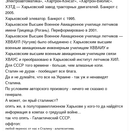
Электроавтоматика», «Хартрон-Консат», «Хартрон-Виолис».
ХЗТД — Харьковский завод тракторных двигателей. Банкрот с
2005.
Харьковский элеватор. Банкрот с 1995.
Харьковское Высшее Военное Авиационное училище летчиков
имени Грицевца (Рогань). Переформировано в 2001.
Харьковское Высшее Военное Авиационное училище летчиков —
ХВВАУЛ (Чугуев) было объединено с Харьковским высшим
военным авиационным инженерным училищем ХВВАИУ и
Харьковским высшим военным авиационным училищем связи
ХВАУС и преобразовано в Харьковский институт летчиков ХИЛ.
Для СССР того времени - больше, чем алмазные копи.
Сталин не дурак - пообещает все блага.
Да и не думайте, что все на Украине - так уж и ненавидят
Сталина.
По условиям авторского произволу - ничего не сказано о
генерале.
А может, он ярый сталинист?
опять же, в полуторамиллионном Харькове у кого-то да найдётся
информация в компах о грядущей войне...
так что опять - Галактический СССР.
оффтоп:
любой перенос от нас к Сталину - альтпозитива.