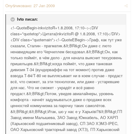
Опубликовано:
27 Jan 2009
Ivto писал:
<!--QuoteBegin-inkvizitoR+1.8.2008, 17:10--><DIV
class="quotetop">Цитата(inkvizitoR @ 1.8.2008, 17:10)</DIV>
<DIV class="quotemain"><!--QuoteEBegin-->Граф, как тут уже
сказали, Сталин - прагматик.&lt;BR&gt;Он даже с люто
ненавидящим его Черчиллем беседовал.&lt;BR&gt;Он, как
только поймёт, в чём дело - для начала выяснит техуровень
пришельцев.&lt;BR&gt;когда поймёт, что даже танковая
дивизия Т-34 (вундерваффе на тот момент) против даже
взвода Т-84/Т-80 не выплясывает ни в коем случае - продаст
всё, что сможет, за эти технологии, или даже - устаревшие
для нас. Что не сможет - украдёт и всё равно
продаст.&lt;BR&gt;Потом, увидев авиалайнеры, уровень
комфорта - начнёт задумываться даже о продаже всех
ценностей коммунизма за парочку таких самолётов.
&lt;BR&gt;&lt;BR&gt;Итак, шо у нас е у Харькiвi?&lt;BR&gt;ГП
Завод имени Малышева, ЗАО Завод Южкабель, АО ХАРП
(Харьковский подшипниковый завод), СП ЗАО ХЭМЗ-IPEC,
ОАО Харьковский тракторный завод (ХТЗ), ГП Харьковский