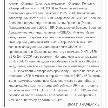
Юком», «Хартрон-Электроавтоматика», «Хартрон-Консат»,
«Хартрон-Виолис». <BR>ХЗТД — Харьковский завод
тракторных двигателей. Банкрот с 2005. <BR>Харьковский
элеватор. Банкрот с 1995. <BR>Харьковское Высшее Военное
Авиационное училище летчиков имени Грицевца (Рогань).
Переформировано в 2001. <BR>Харьковское Высшее Военное
Авиационное училище летчиков —ХВВАУЛ (Чугуев) было
объединено с Харьковским высшим военным авиационным
инженерным училищем ХВВАИУ и Харьковским высшим
военным авиационным училищем связи ХВАУС и
преобразовано в Харьковский институт летчиков ХИЛ. <BR>
<BR>Для СССР того времени - больше, чем алмазные копи.
<BR><BR>Сталин не дурак - пообещает все блага.<BR>Да и
не думайте, что все на Украине - так уж и ненавидят Сталина.
<BR>По условиям авторского произволу - ничего не сказано о
генерале. <BR>А может, он ярый сталинист?<BR><BR>опять
же, в полуторамиллионном Харькове у кого-то да найдётся
информация в компах о грядущей войне...<BR>так что опять -
Галактический СССР.<BR><BR>оффтоп:<BR><SUP>любой
перенос от нас к Сталину - альтпозитива.<BR>интересно, а
можно альнегативу сделать?</SUP>
<{POST_SNAPBACK}>