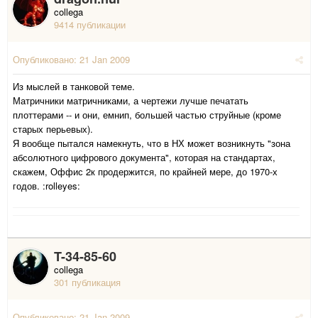
collega
9414 публикации
Опубликовано:
21 Jan 2009
Из мыслей в танковой теме.
Матричники матричниками, а чертежи лучше печатать
плоттерами -- и они, емнип, большей частью струйные (кроме
старых перьевых).
Я вообще пытался намекнуть, что в НХ может возникнуть "зона
абсолютного цифрового документа", которая на стандартах,
скажем, Оффис 2к продержится, по крайней мере, до 1970-х
годов. :rolleyes:
T-34-85-60
collega
301 публикация
Опубликовано:
21 Jan 2009