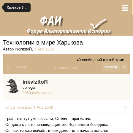
Харьков 354-286
Технологии в мире Харькова
Автор inkvizitoR
,
1 Aug 2008
49 сообщений в этой теме
Страница 1 из 2
НАЗАД
ВПЕРЁД
inkvizitoR
collega
2963 публикации
Опубликовано:
1 Aug 2008
Граф, как тут уже сказали, Сталин - прагматик.
Он даже с люто ненавидящим его Черчиллем беседовал.
Он, как только поймёт, в чём дело - для начала выяснит