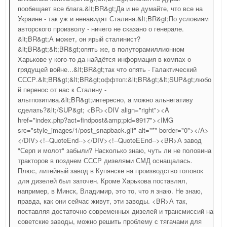
пообещает все блага.&lt;BR&gt;Да и не думайте, что все на
Украине - так уж и ненавидят Сталина.&lt;BR&gt;По условиям
авторского произволу - ничего не сказано о генерале.
&lt;BR&gt;А может, он ярый сталинист?
&lt;BR&gt;&lt;BR&gt;опять же, в полуторамиллионном
Харькове у кого-то да найдётся информация в компах о
грядущей войне...&lt;BR&gt;так что опять - Галактический
СССР.&lt;BR&gt;&lt;BR&gt;оффтоп:&lt;BR&gt;&lt;SUP&gt;любо
й перенос от нас к Сталину -
альтпозитива.&lt;BR&gt;интересно, а можно альнегативу
сделать?&lt;/SUP&gt; <BR><DIV align="right"><A
href="index.php?act=findpost&amp;pid=8917"><IMG
src="style_images/1/post_snapback.gif" alt="*" border="0"></A>
</DIV><!--QuoteEnd--></DIV><!--QuoteEEnd--><BR>А завод
"Серп и молот" забыли? Насколько знаю, чуть ли не половина
тракторов в позднем СССР дизелями СМД оснащалась.
Плюс, литейный завод в Купянске на производство головок
для дизелей был заточен. Кроме Харькова поставлял,
например, в Минск, Владимир, это то, что я знаю. Не знаю,
правда, как они сейчас живут, эти заводы. <BR>А так,
поставляя достаточно современных дизелей и трансмиссий на
советские заводы, можно решить проблему с тягачами для