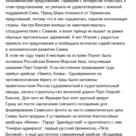
экономические предложения. Германия с интересом отнеслась к
этим предложениям, но увязала их удовлетворение с военной
поддержкой Сима. Принц Шира отказался от Германских
предложений, потому что в них скрывалась скрытая колонизация
страны. Австро-Венгрия вообще не заинтересовалась
сотрудничеством с Сиамом, и визит принца не вышел за рамки
обычных протокольных церемоний. А вот Италия с радостью
приняла эти предложения и пообещала всячески содействовать
в экономическом развитии Сиама.
В этом же году через 6 месяцев на острове Пхукет была
основана Российская Военно-Морская база, получившая
название Порт-Георгий. И на постоянное базирование туда
прибыл крейсер «Память Азова». Одновременно на
противоположном берегу от базы были заложены
правительством России судоремонтный и судостроительный
заводы, начато строительство железной дороги Порт-Георгий -
Бангкок. Для чего во Франции был взят крупный кредит.
Сразу же после заключения союзного соглашение для
формирования Сиамского флота за чисто символическую цену
Сиаму были проданы 3 устаревших но вполне боеспособных
крейсера «Минин», ”Герцог Эдинбургский” и однотипного с ним
”Генерал-адмирала”, первый русский броненосец «Пётр
Великий», и ещё достаточно современный крейсер «Владимир