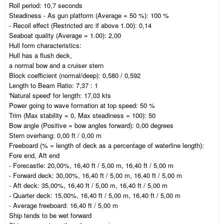
Roll period: 10,7 seconds
Steadiness - As gun platform (Average = 50 %): 100 %
- Recoil effect (Restricted arc if above 1.00): 0,14
Seaboat quality (Average = 1.00): 2,00
Hull form characteristics:
Hull has a flush deck,
a normal bow and a cruiser stern
Block coefficient (normal/deep): 0,580 / 0,592
Length to Beam Ratio: 7,37 : 1
'Natural speed' for length: 17,03 kts
Power going to wave formation at top speed: 50 %
Trim (Max stability = 0, Max steadiness = 100): 50
Bow angle (Positive = bow angles forward): 0,00 degrees
Stern overhang: 0,00 ft / 0,00 m
Freeboard (% = length of deck as a percentage of waterline length):
Fore end, Aft end
- Forecastle: 20,00%, 16,40 ft / 5,00 m, 16,40 ft / 5,00 m
- Forward deck: 30,00%, 16,40 ft / 5,00 m, 16,40 ft / 5,00 m
- Aft deck: 35,00%, 16,40 ft / 5,00 m, 16,40 ft / 5,00 m
- Quarter deck: 15,00%, 16,40 ft / 5,00 m, 16,40 ft / 5,00 m
- Average freeboard: 16,40 ft / 5,00 m
Ship tends to be wet forward