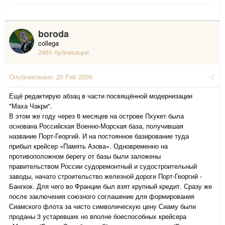
boroda
collega
2461 публикация
Опубликовано:
20 Feb 2009
Ещё редактирую абзац в части посвящённой модернизации
"Маха Чакри".
В этом же году через 6 месяцев на острове Пхукет была
основана Российская Военно-Морская база, получившая
название Порт-Георгий. И на постоянное базирование туда
прибыл крейсер «Память Азова». Одновременно на
противоположном берегу от базы были заложены
правительством России судоремонтный и судостроительный
заводы, начато строительство железной дороги Порт-Георгий -
Бангкок. Для чего во Франции был взят крупный кредит. Сразу же
после заключения союзного соглашение для формирования
Сиамского флота за чисто символическую цену Сиаму были
проданы 3 устаревших но вполне боеспособных крейсера