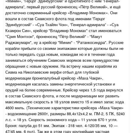
«Минин», ”Герцог Эдинбургский” и однотипного с ним ”Генерал-
адмирала”, первый русский броненосец «Пётр Великий», и ещё
достаточно современный крейсер «Владимир Мономах». Они
вошли в состав Сиамского флота под именами ”Герцог
Эдинбургский” - «Суа Тхайян Чон», ”Генерал-адмирала” - «Суа
Кхамрон Син», крейсер "Владимир Мономах" стал именоваться
"Срия Монтхон", броненосец "Пётр Великий" - "Макут
Раджакумарн", ну а крейсер "Минин" - "Ратанкосиндра". Русские
корабли прибыли со своими экипажами которые должны были не
только передать суда новым, командам но и в течении года
заниматься обучением Сиамских моряков всем премудростям
обращения с новым оружием.
На встречу нашим кораблям из
Сиама на Николаевские верфи отбыл для глубокой
модернизации бронепалубный крейсер «Маха Чакри»,
модернизация касалась замены энергетической установки и
орудий на более современные. Крейсер через 1,5 года вернулся
в состав Сиамского флота, и после модернизации мог развить
максимальную скорость в 18 узлов вместо 15 и имел запас хода
4600 миль. (Технические характеристики крейсера «Маха Чакри»
- водоизмещение 2600т, размеры 88,4x12x4,2 м. ПМ-2, 5 ПК, 5240
л.с. = 18 уз. Скорость экономного хода – 11 узлов 670 т угля.
Броня: палуба до 51 мм. Экипаж - 318 чел. 4-120/35 мм, 10 —
47/45 мм, 6 пул).
Так же в этом году крупнейшая частная