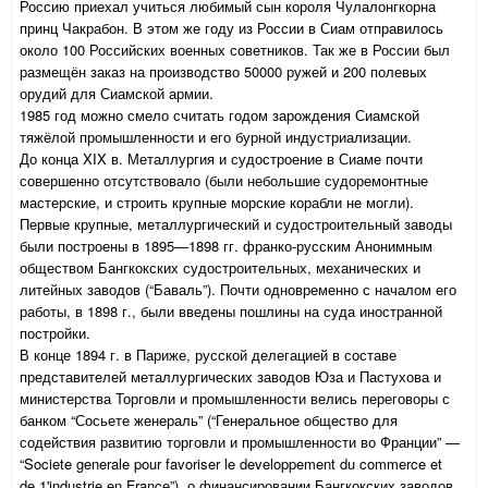
Россию приехал учиться любимый сын короля Чулалонгкорна
принц Чакрабон. В этом же году из России в Сиам отправилось
около 100 Российских военных советников. Так же в России был
размещён заказ на производство 50000 ружей и 200 полевых
орудий для Сиамской армии.
1985 год можно смело считать годом зарождения Сиамской
тяжёлой промышленности и его бурной индустриализации.
До конца XIX в. Металлургия и судостроение в Сиаме почти
совершенно отсутствовало (были небольшие судоремонтные
мастерские, и строить крупные морские корабли не могли).
Первые крупные, металлургический и судостроительный заводы
были построены в 1895—1898 гг. франко-русским Анонимным
обществом Бангкокских судостроительных, механических и
литейных заводов (“Баваль”). Почти одновременно с началом его
работы, в 1898 г., были введены пошлины на суда иностранной
постройки.
В конце 1894 г. в Париже, русской делегацией в составе
представителей металлургических заводов Юза и Пастухова и
министерства Торговли и промышленности велись переговоры с
банком “Сосьете женераль” (“Генеральное общество для
содействия развитию торговли и промышленности во Франции” —
“Societe generale pour favoriser le developpement du commerce et
de 1'industrie en France”), о финансировании Бангкокских заводов.