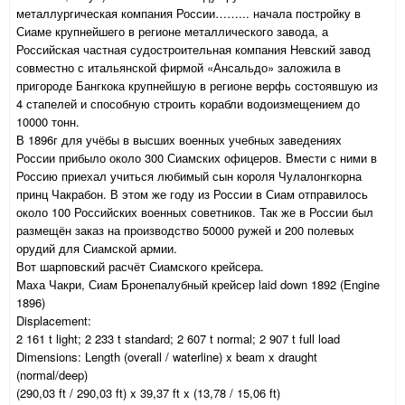
металлургическая компания России……... начала постройку в
Сиаме крупнейшего в регионе металлического завода, а
Российская частная судостроительная компания Невский завод
совместно с итальянской фирмой «Ансальдо» заложила в
пригороде Бангкока крупнейшую в регионе верфь состоявшую из
4 стапелей и способную строить корабли водоизмещением до
10000 тонн.
В 1896г для учёбы в высших военных учебных заведениях
России прибыло около 300 Сиамских офицеров. Вмести с ними в
Россию приехал учиться любимый сын короля Чулалонгкорна
принц Чакрабон. В этом же году из России в Сиам отправилось
около 100 Российских военных советников. Так же в России был
размещён заказ на производство 50000 ружей и 200 полевых
орудий для Сиамской армии.
Вот шарповский расчёт Сиамского крейсера.
Маха Чакри, Сиам Бронепалубный крейсер laid down 1892 (Engine
1896)
Displacement:
2 161 t light; 2 233 t standard; 2 607 t normal; 2 907 t full load
Dimensions: Length (overall / waterline) x beam x draught
(normal/deep)
(290,03 ft / 290,03 ft) x 39,37 ft x (13,78 / 15,06 ft)