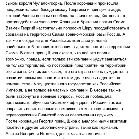
сыном короля Чулалонгкорна. После коронации произошла
продолжительная беседа между Георгием и принцем в ходе,
которой России впервые пообещала всячески содействовать в
противодействии экспансии Франции и Британии против Сиама.
Взамен Георгий настоятельно попросил Ширу посодействовать в
создании на территории Сиама военно-морской базы России. А
так же в создании для Российских компаний условий
наибольшего благоприятствования в деятельности на территории
Сиама. В ответ принц Шира сказал, что всё это вполне
возможно, правда, если только эти компании будут заниматься
не только торговлей, но постройкой предприятий на территории
его страны. Он так же сказал, что его страна очень нуждается в
развитии промышленности и в этом деле очень надеется на
помощь столь могущественного государства как Российская
Империя, а не только её частных компаний. В беседе так же
были затронуты и военные вопросы. Россия пообещала
организовать обучение Сиамских офицеров в России, так же
направить своих военных советников в эту страну и помочь в
перевооружении Сиамской армии современным оружием.
После коронации Георгия принц Шира с аналогичными визитами
посетил и другие Европейские страны, такие как Германия,
Австро-Венгрия и Италия, где высказал аналогичные