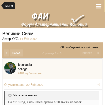
МЦГМ
Великий Сиам
Автор YYZ
,
14 Feb 2009
66 сообщений в этой теме
Страница 3 из 3
НАЗАД
ВПЕРЁД
boroda
collega
2461 публикация
Опубликовано:
20 Feb 2009
Читатель писал:
На 1910 год, Сиам имел армию в 20 тысяч человек.