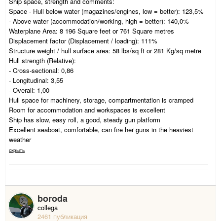
Ship space, strength and comments:
Space - Hull below water (magazines/engines, low = better): 123,5%
- Above water (accommodation/working, high = better): 140,0%
Waterplane Area: 8 196 Square feet or 761 Square metres
Displacement factor (Displacement / loading): 111%
Structure weight / hull surface area: 58 lbs/sq ft or 281 Kg/sq metre
Hull strength (Relative):
- Cross-sectional: 0,86
- Longitudinal: 3,55
- Overall: 1,00
Hull space for machinery, storage, compartmentation is cramped
Room for accommodation and workspaces is excellent
Ship has slow, easy roll, a good, steady gun platform
Excellent seaboat, comfortable, can fire her guns in the heaviest
weather
скрыть
boroda
collega
2461 публикация