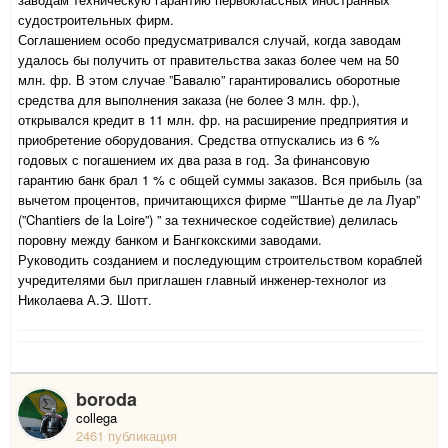
судостроительных фирм.
Соглашением особо предусматривался случай, когда заводам
удалось бы получить от правительства заказ более чем на 50
млн. фр. В этом случае ”Бавалю” гарантировались оборотные
средства для выполнения заказа (не более 3 млн. фр.),
открывался кредит в 11 млн. фр. на расширение предприятия и
приобретение оборудования. Средства отпускались из 6 %
годовых с погашением их два раза в год. За финансовую
гарантию банк брал 1 % с общей суммы заказов. Вся прибыль (за
вычетом процентов, причитающихся фирме ””Шантье де ла Луар”
(”Chantiers de la Loire”) ” за техническое содействие) делилась
поровну между банком и Бангкокскими заводами.
Руководить созданием и последующим строительством кораблей
учредителями был приглашен главный инженер-технолог из
Николаева А.Э. Шотт.
boroda
collega
2461 публикация