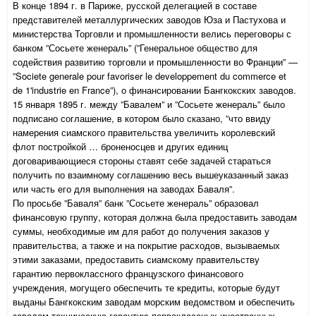
В конце 1894 г. в Париже, русской делегацией в составе
представителей металлургических заводов Юза и Пастухова и
министерства Торговли и промышленности велись переговоры с
банком ”Сосьете женераль” (”Генеральное общество для
содействия развитию торговли и промышленности во Франции” —
”Societe generale pour favoriser le developpement du commerce et
de 1'industrie en France”), о финансировании Бангкокских заводов.
15 января 1895 г. между ”Бавалем” и ”Сосьете женераль” было
подписано соглашение, в котором было сказано, ”что ввиду
намерения сиамского правительства увеличить королевский
флот постройкой … броненосцев и других единиц
договаривающиеся стороны ставят себе задачей стараться
получить по взаимному соглашению весь вышеуказанный заказ
или часть его для выполнения на заводах Баваля”.
По просьбе ”Баваля” банк ”Сосьете женераль” образовал
финансовую группу, которая должна была предоставить заводам
суммы, необходимые им для работ до получения заказов у
правительства, а также и на покрытие расходов, вызываемых
этими заказами, предоставить сиамскому правительству
гарантию первоклассного французского финансового
учреждения, могущего обеспечить те кредиты, которые будут
выданы Бангкокским заводам морским ведомством и обеспечить
заводам техническую гарантию первоклассных иностранных