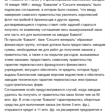
15 января 1895 г. между “Бавалем” и “Сосьете женераль” было
подписано соглашение, в котором было сказано, “что ввиду
намерения сиамского правительства увеличить королевский
флот постройкой 6 броненосцев и других единиц
договаривающиеся стороны ставят себе задачей стараться
получить по взаимному соглашению весь вышеуказанный заказ
или часть его для выполнения на заводах Баваля”.
По просьбе “Баваля”, банк “Сосьете женераль” образовал
финансовую группу, которая должна была предоставить заводам
суммы, необходимые им для работ до получения заказов у
правительства, а также и на покрытие расходов, вызываемых
этими заказами, предоставить сиамскому правительству
гарантию первоклассного французского финансового
учреждения, могущего обеспечить те кредиты, которые будут
выданы Бангкокским заводам морским ведомством и обеспечить
заводам техническую гарантию первоклассных иностранных
судостроительных фирм.
Соглашением особо предусматривался случай, когда заводам
удалось бы получить от правительства заказ более чем на 50
млн. фр. В этом случае “Бавалю” гарантировались оборотные
средства для выполнения заказа (не более 3 млн. фр.),
открывался кредит в 11 млн. фр. на расширение предприятия и