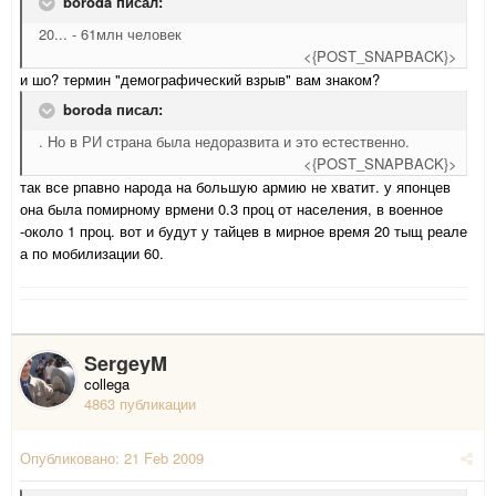
boroda писал:
20... - 61млн человек
<{POST_SNAPBACK}>
и шо? термин "демографический взрыв" вам знаком?
boroda писал:
. Но в РИ страна была недоразвита и это естественно.
<{POST_SNAPBACK}>
так все рпавно народа на большую армию не хватит. у японцев
она была помирному врмени 0.3 проц от населения, в военное
-около 1 проц. вот и будут у тайцев в мирное время 20 тыщ реале
а по мобилизации 60.
SergeyM
collega
4863 публикации
Опубликовано:
21 Feb 2009