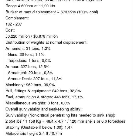
Range 4 600nm at 11,00 kts
Bunker at max displacement = 673 tons (100% coal)
Complement:
182 - 237
Cost:
Ј0,220 million / $0,878 million
Distribution of weights at normal displacement:
Armament: 31 tons, 1,2%
- Guns: 30 tons, 1,1%
- Torpedoes: 1 tons, 0,0%
Armour: 327 tons, 12,5%
- Armament: 20 tons, 0,8%
- Armour Deck: 307 tons, 11,8%
Machinery: 962 tons, 36,9%
Hull, fittings & equipment: 842 tons, 32,3%
Fuel, ammunition & stores: 446 tons, 17,1%
Miscellaneous weights: 0 tons, 0,0%
Overall survivability and seakeeping ability:
Survivability (Non-critical penetrating hits needed to sink ship):
2 554 lbs / 1 158 Kg = 48,4 x 4,7 " / 120 mm shells or 0,6 torpedoes
Stability (Unstable if below 1.00): 1,47
Metacentric height 2,4 ft / 0,7 m