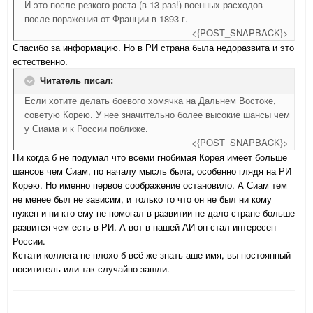
И это после резкого роста (в 13 раз!) военных расходов
после поражения от Франции в 1893 г.
<{POST_SNAPBACK}>
Спасибо за информацию. Но в РИ страна была недоразвита и это
естественно.
Читатель писал:
Если хотите делать боевого хомячка на Дальнем Востоке,
советую Корею. У нее значительно более высокие шансы чем
у Сиама и к России поближе.
<{POST_SNAPBACK}>
Ни когда б не подумал что всеми гнобимая Корея имеет больше
шансов чем Сиам, по началу мысль была, особенно глядя на РИ
Корею. Но именно первое соображение остановило. А Сиам тем
не менее был не зависим, и только то что он не был ни кому
нужен и ни кто ему не помогал в развитии не дало стране больше
развится чем есть в РИ. А вот в нашей АИ он стал интересен
России.
Кстати коллега не плохо б всё же знать аше имя, вы постоянный
посититель или так случайно зашли.