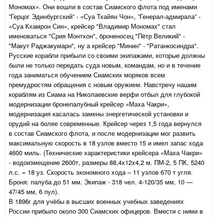
Мономах». Они вошли в состав Сиамского флота под именами
”Герцог Эдинбургский” - «Суа Тхайян Чон», ”Генерал-адмирала” -
«Суа Кхамрон Син», крейсер "Владимир Мономах" стал
именоваться "Срия Монтхон", броненосец "Пётр Великий" -
"Макут Раджакумарн", ну а крейсер "Минин" - "Ратанкосиндра".
Русские корабли прибыли со своими экипажами, которые должны
были не только передать суда новым, командам, но и в течение
года заниматься обучением Сиамских моряков всем
премудростям обращения с новым оружием. Навстречу нашим
кораблям из Сиама на Николаевские верфи отбыл для глубокой
модернизации бронепалубный крейсер «Маха Чакри»,
модернизация касалась замены энергетической установки и
орудий на более современные. Крейсер через 1,5 года вернулся
в состав Сиамского флота, и после модернизации мог развить
максимальную скорость в 18 узлов вместо 15 и имел запас хода
4600 миль. (Технические характеристики крейсера «Маха Чакри»
- водоизмещение 2600т, размеры 88,4x12x4,2 м. ПМ-2, 5 ПК, 5240
л.с. = 18 уз. Скорость экономного хода – 11 узлов 670 т угля.
Броня: палуба до 51 мм. Экипаж - 318 чел. 4-120/35 мм, 10 —
47/45 мм, 6 пул).
В 1896г для учёбы в высших военных учебных заведениях
России прибыло около 300 Сиамских офицеров. Вмести с ними в