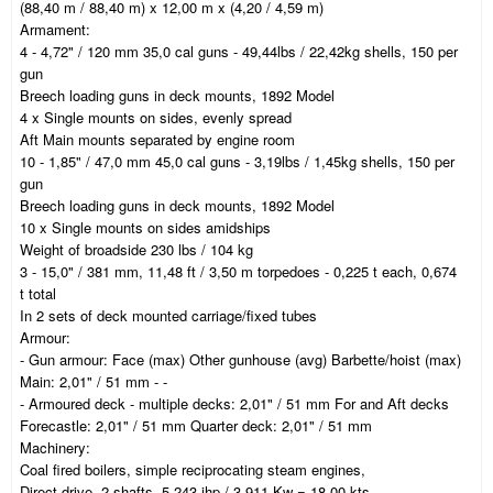
(88,40 m / 88,40 m) x 12,00 m x (4,20 / 4,59 m)
Armament:
4 - 4,72" / 120 mm 35,0 cal guns - 49,44lbs / 22,42kg shells, 150 per
gun
Breech loading guns in deck mounts, 1892 Model
4 x Single mounts on sides, evenly spread
Aft Main mounts separated by engine room
10 - 1,85" / 47,0 mm 45,0 cal guns - 3,19lbs / 1,45kg shells, 150 per
gun
Breech loading guns in deck mounts, 1892 Model
10 x Single mounts on sides amidships
Weight of broadside 230 lbs / 104 kg
3 - 15,0" / 381 mm, 11,48 ft / 3,50 m torpedoes - 0,225 t each, 0,674
t total
In 2 sets of deck mounted carriage/fixed tubes
Armour:
- Gun armour: Face (max) Other gunhouse (avg) Barbette/hoist (max)
Main: 2,01" / 51 mm - -
- Armoured deck - multiple decks: 2,01" / 51 mm For and Aft decks
Forecastle: 2,01" / 51 mm Quarter deck: 2,01" / 51 mm
Machinery:
Coal fired boilers, simple reciprocating steam engines,
Direct drive, 2 shafts, 5 243 ihp / 3 911 Kw = 18,00 kts