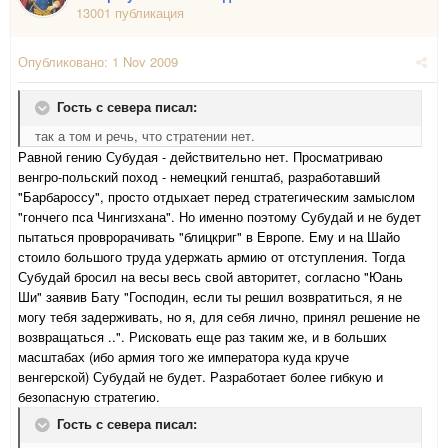
13001 публикация
Опубликовано:
1 Nov 2009
Гость с севера писал:
так а том и речь, что стратении нет.
Равной гению Субудая - действительно нет. Просматриваю
венгро-польский поход - немецкий генштаб, разработавший
"Барбароссу", просто отдыхает перед стратегическим замыслом
"гончего пса Чингизхана". Но именно поэтому Субудай и не будет
пытаться проврорачивать "блицкриг" в Европе. Ему и на Шайо
стоило большого труда удержать армию от отступления. Тогда
Субудай бросил на весы весь свой авторитет, согласно "Юань
Ши" заявив Бату "Господин, если ты решил возвратиться, я не
могу тебя задерживать, но я, для себя лично, принял решение не
возвращаться ..". Рисковать еще раз таким же, и в больших
масштабах (ибо армия того же императора куда круче
венгерской) Субудай не будет. Разработает более гибкую и
безопасную стратегию.
Гость с севера писал: