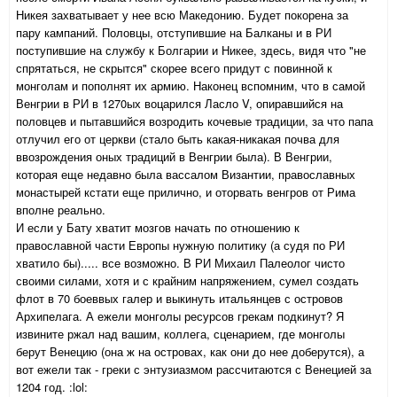
Никея захватывает у нее всю Македонию. Будет покорена за
пару кампаний. Половцы, отступившие на Балканы и в РИ
поступившие на службу к Болгарии и Никее, здесь, видя что "не
спрятаться, не скрытся" скорее всего придут с повинной к
монголам и пополнят их армию. Наконец вспомним, что в самой
Венгрии в РИ в 1270ых воцарился Ласло V, опиравшийся на
половцев и пытавшийся возродить кочевые традиции, за что папа
отлучил его от церкви (стало быть какая-никакая почва для
ввозрождения оных традиций в Венгрии была). В Венгрии,
которая еще недавно была вассалом Византии, православных
монастырей кстати еще прилично, и оторвать венгров от Рима
вполне реально.
И если у Бату хватит мозгов начать по отношению к
православной части Европы нужную политику (а судя по РИ
хватило бы)..... все возможно. В РИ Михаил Палеолог чисто
своими силами, хотя и с крайним напряжением, сумел создать
флот в 70 боеввых галер и выкинуть итальянцев с островов
Архипелага. А ежели монголы ресурсов грекам подкинут? Я
извините ржал над вашим, коллега, сценарием, где монголы
берут Венецию (она ж на островах, как они до нее доберутся), а
вот ежели так - греки с энтузиазмом рассчитаются с Венецией за
1204 год. :lol: