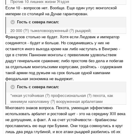
Против 10 лишних жизни Угэдэя
Если 10 - вопросов нет. Вообще. Еще один улус монголской
империи со столицей на Дунае гарантирован.
Гость с севера писал:
20 000 (?!) тыжеловооруженный (?) рыцарей;
Французов столько не будет. Хотя если Людовик и император
соединятся - будет и больше. Но соединившись у них не
останется иного выхода кроме как либо наступать в Венгрию -
где в степях Паннонии монголы с превеликим удовольствем
дадут генеральное сражение; либо простояв без дела и побегав
за отдельным монгольскими корпусами, рзойтись - содержания
такой армии под ружьем на срок больше одной кампании
феодальная экономика не выдержит.
Гость с севера писал:
"некая устойчивая (?) профессиональная (?) пехота, как
минимум наполовину (?) вооруженная арбалетами
Многовато знаков вопроса. Пехота, умеющая эффективно
использовать арбалет и ростовой щит - это на середину XIII века
не допущение, а факт. А на счет устойчивости - брабансоны
прославились ею еще при Бувине. Они тогда сомкнулись в круг
лишь два ряда глубиной, и все атаки рыцарей разбились об их