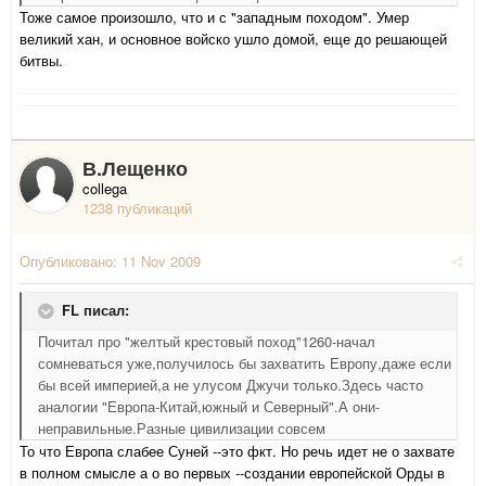
Тоже самое произошло, что и с "западным походом". Умер
великий хан, и основное войско ушло домой, еще до решающей
битвы.
В.Лещенко
collega
1238 публикаций
Опубликовано:
11 Nov 2009
FL писал:
Почитал про "желтый крестовый поход"1260-начал
сомневаться уже,получилось бы захватить Европу,даже если
бы всей империей,а не улусом Джучи только.Здесь часто
аналогии "Европа-Китай,южный и Северный".А они-
неправильные.Разные цивилизации совсем
То что Европа слабее Суней --это фкт. Но речь идет не о захвате
в полном смысле а о во первых --создании европейской Орды в