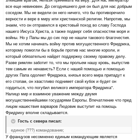
все еще невиновен. До сегодняшнего дня он был для нас добрым
соседом. Мы не видели он него ничего, что бы противоречило
верности и вере в миру или христианской религии. Напротив, мы
знаем, что он отправился в крестовый поход во славу Господа
нашего Иисуса Христа, а также подверг себя опасностям моря и
войны. Но у Папы мы до сих пор не нашли такового благочестия.
Мы не хотим начинать войну против могущественного Фридриха,
которому помогли бы в борьбе против нас многие короли, и
который обязательно найдет поддержку своему правому делу.
Разве римлян заботит то, что мы прольем нашу кровь, выпустив
тем самым их ненависть? Если с нашей помощью и помощью
других Папа одолеет Фридриха, князья всего мира припадут к
его стопам, он хвастливо поднимет свой кубок и будет он
гордиться, что погубил великого императора Фридриха".
Налицо мир и взаимное уважение между двумя
могущественнейшими государями Европы. Впечатление что пред
лицом нашествия варваров Людовик выступит на помощь
Фридриху вполне складывается.
Гость с севера писал:
единое (???) командование;
У французов несомненно единым командующим является