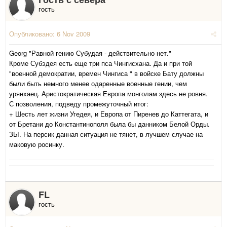
гость
Опубликовано:
6 Nov 2009
Georg "Равной гению Субудая - действительно нет."
Кроме Субэдея есть еще три пса Чингисхана. Да и при той
"военной демократии, времен Чингиса " в войске Бату должны
были быть немного менее одаренные военные гении, чем
урянхаец. Аристократическая Европа монголам здесь не ровня.
С позволения, подведу промежуточный итог:
+ Шесть лет жизни Угедея, и Европа от Пиренев до Каттегата, и
от Бретани до Константинополя была бы данником Белой Орды.
ЗЫ. На персик данная ситуация не тянет, в лучшем случае на
маковую росинку.
FL
гость