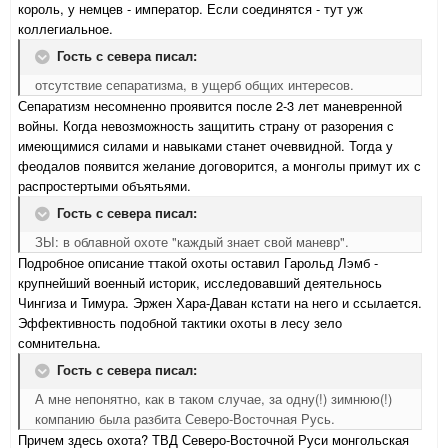
король, у немцев - император. Если соединятся - тут уж
коллегиальное.
Гость с севера писал:
отсутствие сепаратизма, в ущерб общих интересов.
Сепаратизм несомненно проявится после 2-3 лет маневренной
войны. Когда невозможность защитить страну от разорения с
имеющимися силами и навыками станет очеввидной. Тогда у
феодалов появится желание договорится, а монголы примут их с
распростертыми объятьями.
Гость с севера писал:
ЗЫ: в облавной охоте "каждый знает свой маневр".
Подробное описание ттакой охоты оставил Гарольд Лэмб -
крупнейший военный историк, исследовавший деятельнось
Чингиза и Тимура. Эржен Хара-Даван кстати на него и ссылается.
Эффективность подобной тактики охоты в лесу зело
сомнительна.
Гость с севера писал:
А мне непонятно, как в таком случае, за одну(!) зимнюю(!)
компанию была разбита Северо-Восточная Русь.
Причем здесь охота? ТВД Северо-Восточной Руси монгольская