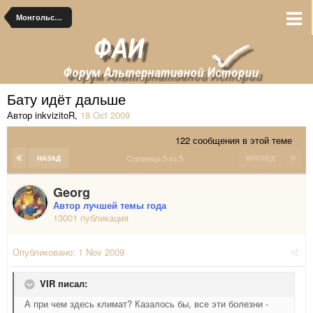
Монгольские альтернативы
Бату идёт дальше
Автор inkvizitoR
,
18 Oct 2009
122 сообщения в этой теме
Страница 5 из 5
НАЗАД
ВПЕРЁД
Georg
Автор лучшей темы года
13001 публикация
Опубликовано:
1 Nov 2009
VIR писал:
А при чем здесь климат? Казалось бы, все эти болезни -