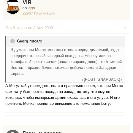
VIR
collega
22937 публикаций
Опубликовано:
2 Nov 2009
Georg писал:
Я думаю при Монкэ монголы стояли перед дилеммой, куда
предпринять новый западный поход - на Европу или на
халифат. И просто сочли (вполне справедливо) что Ближний
Восток - гораздо более лакомая добыча нежели Западная
Европа.
<{POST_SNAPBACK}>
А Могултай утверждает, если я правильно понял, что при Монкэ
сам Бату был против похода на запад, потому что ему не
хотелось чтобы имперская армия оказалась в его улусе. И его
приятель Монкэ принял во внимание это нежелание Бату.
Гость с севера