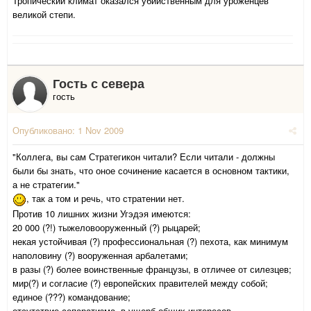
Тропический климат оказался убийственным для уроженцев
великой степи.
Гость с севера
гость
Опубликовано:
1 Nov 2009
"Коллега, вы сам Стратегикон читали? Если читали - должны
были бы знать, что оное сочинение касается в основном тактики,
а не стратегии."
, так а том и речь, что стратении нет.
Против 10 лишних жизни Угэдэя имеются:
20 000 (?!) тыжеловооруженный (?) рыцарей;
некая устойчивая (?) профессиональная (?) пехота, как минимум
наполовину (?) вооруженная арбалетами;
в разы (?) более воинственные французы, в отличее от силезцев;
мир(?) и согласие (?) европейских правителей между собой;
единое (???) командование;
отсутствие сепаратизма, в ущерб общих интересов.