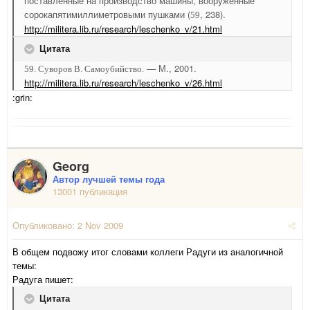
поставленные на производство машины, вооруженные
сорокапятимиллиметровыми пушками (
, 238).
59
http://militera.lib.ru/research/leschenko_v/21.html
Цитата
— М., 2001.
59. Суворов В. Самоубийство.
http://militera.lib.ru/research/leschenko_v/26.html
:grin:
Georg
Автор лучшей темы года
13001 публикация
Опубликовано:
2 Nov 2009
В общем подвожу итог словами коллеги Радуги из аналогичной
темы:
Радуга пишет:
Цитата