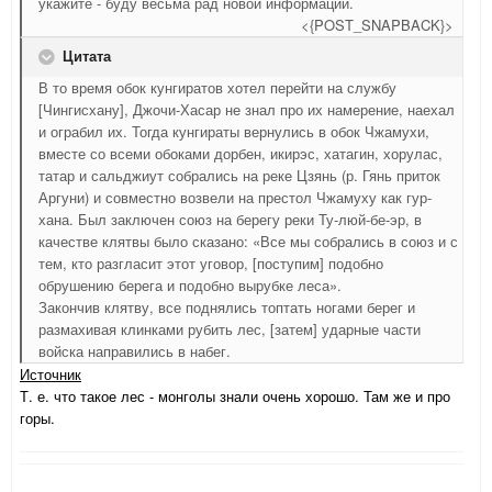
укажите - буду весьма рад новой информации.
<{POST_SNAPBACK}>
Цитата
В то время обок кунгиратов хотел перейти на службу
[Чингисхану], Джочи-Хасар не знал про их намерение, наехал
и ограбил их. Тогда кунгираты вернулись в обок Чжамухи,
вместе со всеми обоками дорбен, икирэс, хатагин, хорулас,
татар и сальджиут собрались на реке Цзянь (р. Гянь приток
Аргуни) и совместно возвели на престол Чжамуху как гур-
хана. Был заключен союз на берегу реки Ту-люй-бе-эр, в
качестве клятвы было сказано: «Все мы собрались в союз и с
тем, кто разгласит этот уговор, [поступим] подобно
обрушению берега и подобно вырубке леса».
Закончив клятву, все поднялись топтать ногами берег и
размахивая клинками рубить лес, [затем] ударные части
войска направились в набег.
Источник
Т. е. что такое лес - монголы знали очень хорошо. Там же и про
горы.