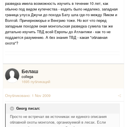
разведка имела возможность изучить в течении 10 лет, как
обычно под видом купечества - ездить было недалеко, западная
граница улуса Джучи до похода Бату шла где-то между Яиком и
Волгой. Причерноморье и Венгрию тоже. Но вот что перед
западным походом оная монгольская разведка сумела так же
детально изучить ТВД всей Европы до Атлантики - как то не
поддается разумению. А без знания ТВД - какая "облавная
охота"?
Белаш
collega
1695 публикаций
Опубликовано:
1 Nov 2009
Georg писал:
Просто не встречал вв источниках ни единого описания
облавной охоты монголов, организуемой в лесах. Если