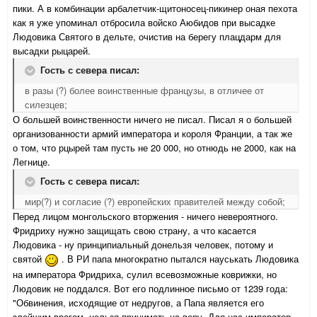
пики. А в комбинации арбалетчик-щитоносец-пикинер оная пехота
как я уже упоминал отбросила войско Аюбидов при высадке
Людовика Святого в дельте, очистив на берегу плацдарм для
высадки рыцарей.
Гость с севера писал:
в разы (?) более воинственные французы, в отличее от
силезцев;
О большей воинственности ничего не писал. Писал я о большей
организованности армий императора и короля Франции, а так же
о том, что рцырей там пусть не 20 000, но отнюдь не 2000, как на
Легнице.
Гость с севера писал:
мир(?) и согласие (?) европейских правителей между собой;
Перед лицом монгольского вторжения - ничего невероятного.
Фридриху нужно защищать свою страну, а что касается
Людовика - ну принципиальный донельзя человек, потому и
святой
. В РИ папа многократно пытался науськать Людовика
на императора Фридриха, сулил всевозможные коврижки, но
Людовик не поддался. Вот его подлинное письмо от 1239 года:
"Обвинения, исходящие от недругов, а Папа является его
злейшим врагом, нельзя принимать на веру. Для нас император