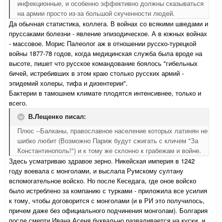
инфекционные, и особенно эффективно должны сказываться
на армии просто из-за большой скученности людей.
Да обычная статистика, коллега. В войнах со всякими шведами и
пруссаками болезни - явление эпизодическое. А в южных войнах
- массовое. Морис Палеолог аж в отношении русско-турецкой
войны 1877-78 годов, когда медицинская служба была вроде на
высоте, пишет что русское командование боялось "гибельных
бичей, истребивших в этом краю столько русских армий -
эпидемий холеры, тифа и дизентерии".
Бактерии в тамошнем климате плодятся интенсивнее, только и
всего.
В.Лещенко писал:
Плюс --Балканы, православное население которых латинян не
шибко любит (Возможно Париж будут сжигать с кличем "За
Константинополь!") и к тому же склонно к грабежам и войне.
Здесь усматриваю здравое зерно. Никейская империя в 1242
году воевала с монголами, и выслала Румскому султану
вспомогательное войско. Но после Кеседага, где оное войско
было истреблено за компанию с турками - приложила все усилия
к тому, чтобы договорится с монголами (и в РИ это получилось,
причем даже без официального подчинения монголам). Болгария
после смерти Ивана Асеня буквально разваливается на куски, и