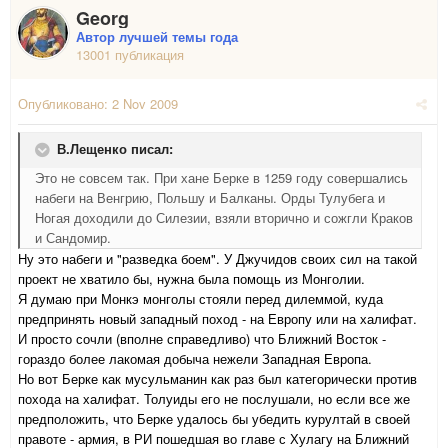
Georg
Автор лучшей темы года
13001 публикация
Опубликовано:
2 Nov 2009
В.Лещенко писал:
Это не совсем так. При хане Берке в 1259 году совершались
набеги на Венгрию, Польшу и Балканы. Орды Тулубега и
Ногая доходили до Силезии, взяли вторично и сожгли Краков
и Сандомир.
Ну это набеги и "разведка боем". У Джучидов своих сил на такой
проект не хватило бы, нужна была помощь из Монголии.
Я думаю при Монкэ монголы стояли перед дилеммой, куда
предпринять новый западный поход - на Европу или на халифат.
И просто сочли (вполне справедливо) что Ближний Восток -
гораздо более лакомая добыча нежели Западная Европа.
Но вот Берке как мусульманин как раз был категорически против
похода на халифат. Толуиды его не послушали, но если все же
предположить, что Берке удалось бы убедить курултай в своей
правоте - армия, в РИ пошедшая во главе с Хулагу на Ближний