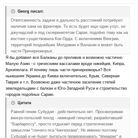
Georg писал:
Ответсвенность задачи и дальность расстояний потребуют
наличия хана на фронтире. То есть будет еще один улус, но
джучидский и под сюзеренитетом Сарая, подобно тому как на
востоке существовала Кок-Орда. С включением Венгрии,
территорий позднейших Молдавии и Валахии и может быть
части Причерноморья.
Я бы добавил все Балканы до проливов и возможно частично
Малую Азию --с греческими вассалами вроде никейцев, Кипра,
Архипелага. И почему лишь части причерноморья? Вся
нынешняя Украина до Киева включительно, Крым, Северная
Таврия и т.п. Возможно даже частичное заселение степей
земледельцами с балкан и Юго-Западной Руси и строительство
городов подобных Сараю.
Цитата
Равной гению Субудая - действительно нет. Просматриваю
венгро-польский поход - немецкий генштаб, разработавший
"Барбароссу", просто отдыхает перед стратегическим
замыслом "гончего пса Чингизхана". Но именно поэтому
Субудай и не будет пытаться проврорачивать "блицкриг" в