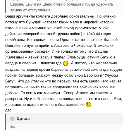
Европе. Ему и на Шайо стоило большого труда удержать
армию от отступления.
Ваши аргументы коллега довольно основательны. Но именно
потому что Субудай --стратег каких мало в мировой истории,
итальянский и германо-чешский поход (упомянутые мной
действия северной и южной группы войск ) в 1243-44 годах
неизбежны. Во первых -- если Орда остается в степях бывшей
Венгрии, то нужно прибить Австрию и Чехию как ближайших
организованных соседей. И не только потому что Вацлав
Железный -- явный враг, а "пепел Оломоуца" стучит Батыю в
сердце и свербит... понятно где
. А потому что желательно
создать на первое время барьер из выжженной земли где трудно
пройти большим войском между остальной Европой и "Улусом
Бату". Что до Италии --то во первых, там есть много чего насчет
пограбить --а ничто так не воодушевляет войско как хорошая
добыча. То септь как минимум --Север Италии мы трясем и
разоряем. Ну и соблазнительно наведаться в гости к папе в Рим,
и возможно вытрясти из него благословение
039
Цитата
Фу