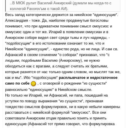
..В МЮХ рулит Василий Анкирский (думали мы когда-то с
коллегой Favorov'ым о такой АИ).
Весь запад категорически держится за никейское "единосущие".
Александрия - тоже. Да, наиболее продвинутые богословы
понимают, что при адекватном понимании смысл омоусиос и
омиусиос один и тот же. Иларий в появлении омиусиан и в
Анкирском соборе видел свет среди тьмы и луч надежды, -
"подобосущие" в его истолковании означает то же, что и
Никейское "единосущие", - единство рода, но не лица. И сам св.
Афанасий в своем сочинении "о соборах" признавал, что "с
людьми, подобными Василию (Анкирскому), не нужно
обходиться как с врагами, а следует считать их братьями,
которые разнятся от нас только одним словом, но мыслят так же,
как и мы". Ибо "подобосущие"
расплывчатое и недостаточное
само по себе
, с оговоркой о рождении "из сущности"
равносильно "единосущию" в Никейском смысле.
Но только ни Иларий, ни Афанасий, ни папа, пошедший на
уступки по поводу выражения "из сущности", признавая
тождество смыслов формулировок, ни в какую небыли намерены
расставаться с никейской формулой "омоусиос". Все они
советовали Анкирским отцам правильно понять и принять
единосущие (Афанасий тот прямо говорил, что формулировка