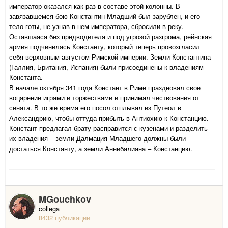
император оказался как раз в составе этой колонны. В
завязавшемся бою Константин Младший был зарублен, и его
тело готы, не узнав в нем императора, сбросили в реку.
Оставшаяся без предводителя и под угрозой разгрома, рейнская
армия подчинилась Константу, который теперь провозгласил
себя верховным августом Римской империи. Земли Константина
(Галлия, Британия, Испания) были присоединены к владениям
Константа.
В начале октября 341 года Констант в Риме праздновал свое
воцарение играми и торжествами и принимал чествования от
сената. В то же время его посол отплывал из Путеол в
Александрию, чтобы оттуда прибыть в Антиохию к Констанцию.
Констант предлагал брату расправится с кузенами и разделить
их владения – земли Далмация Младшего должны были
достаться Константу, а земли Аннибалиана – Констанцию.
MGouchkov
collega
8432 публикации