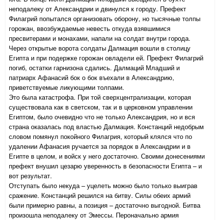
неподалеку от Александрии и двинулся к городу. Префект
Филагрий попытался организовать оборону, но тысячные толпы
горожан, ввозбуждаемые невесть откуда взявшимися
пресвитерами и монахами, напали на солдат внутри города.
Через открытые ворота солдаты Далмация вошли в столицу
Египта и при подержке горожан овладели ей. Префект Филагрий
погиб, остатки гарнизона сдались. Далмаций Младший и
патриарх Афанасий бок о бок въехали в Александрию,
приветствуемые ликующими толпами.
Это была катастрофа. При той сверхцентрализации, которая
существовала как в светском, так и в церковном управлении
Египтом, было очевидно что не только Александрия, но и вся
страна оказалась под властью Далмация. Констанций недобрым
словом помянул покойного Филагрия, который клялся что по
удалении Афанасия ручается за порядок в Александрии и в
Египте в целом, и войск у него достаточно. Своими донесениями
префект внушил цезарю уверенность в безопасности Египта – и
вот результат.
Отступать было некуда – уцелеть можно было только выиграв
сражение. Констанций решился на битву. Силы обеих армий
были примерно равны, а позиция – достаточно выгодной. Битва
произошла неподалеку от Эмессы. Пероначально армия