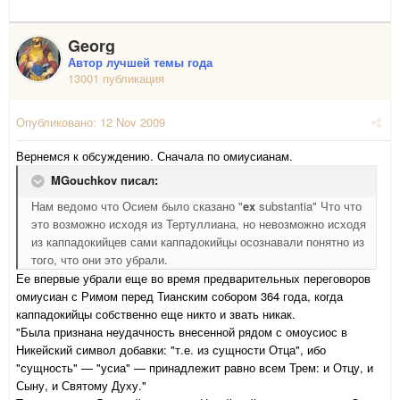
Georg
Автор лучшей темы года
13001 публикация
Опубликовано:
12 Nov 2009
Вернемся к обсуждению. Сначала по омиусианам.
MGouchkov писал:
Нам ведомо что Осием было сказано "
ex
substantia" Что что
это возможно исходя из Тертуллиана, но невозможно исходя
из каппадокийцев сами каппадокийцы осознавали понятно из
того, что они это убрали.
Ее впервые убрали еще во время предварительных переговоров
омиусиан с Римом перед Тианским собором 364 года, когда
каппадокийцы собственно еще никто и звать никак.
"Была признана неудачность внесенной рядом с омоусиос в
Никейский символ добавки: "т.е. из сущности Отца", ибо
"сущность" — "усиа" — принадлежит равно всем Трем: и Отцу, и
Сыну, и Святому Духу."