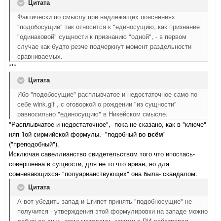
Цитата
Фактически по смыслу при надлежащих пояснениях
"подобосущие" так относится к "единосущию, как признание
"одинаковой" сущности к признанию "одной", - в первом
случае как будто резче подчеркнут момент раздельности
сравниваемых.
***
Цитата
Ибо "подобосущие" расплывчатое и недостаточное само по
себе wink.gif , с оговоркой о рождении "из сущности"
равносильно "единосущию" в Никейском смысле.
"Расплывчатое и недостаточное",- пока не сказано, как в "ключе"
няп
1
ой сирмийской формулы,- "подобный во
всём
"
("преподобный").
Исключая савеллианство свидетельством того что ипостась-
совершенна в сущности, для не то что ариан, но для
сомневающихся- "полуарианствующих" она была- скандалом.
Цитата
А вот убедить запад и Египет принять "подобносущие" не
получится - утверждения этой формулировки на западе можно
добиться лишь теми методами, какими в РИ действовал