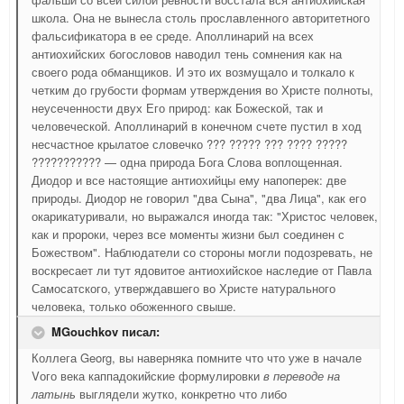
школа. Она не вынесла столь прославленного авторитетного
фальсификатора в ее среде. Аполлинарий на всех
антиохийских богословов наводил тень сомнения как на
своего рода обманщиков. И это их возмущало и толкало к
четким до грубости формам утверждения во Христе полноты,
неусеченности двух Его природ: как Божеской, так и
человеческой. Аполлинарий в конечном счете пустил в ход
несчастное крылатое словечко ??? ????? ??? ???? ?????
??????????? — одна природа Бога Слова воплощенная.
Диодор и все настоящие антиохийцы ему напоперек: две
природы. Диодор не говорил "два Сына", "два Лица", как его
окарикатуривали, но выражался иногда так: "Христос человек,
как и пророки, через все моменты жизни был соединен с
Божеством". Наблюдатели со стороны могли подозревать, не
воскресает ли тут ядовитое антиохийское наследие от Павла
Самосатского, утверждавшего во Христе натурального
человека, только обоженного свыше.
MGouchkov писал:
Коллега Georg, вы наверняка помните что что уже в начале
Vого века каппадокийские формулировки
в переводе на
латынь
выглядели жутко, конкретно что либо