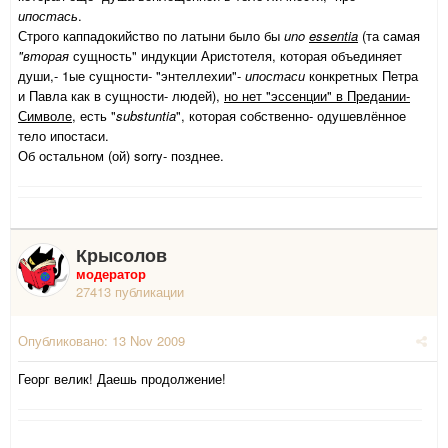
ипостась
.
Строго каппадокийство по латыни было бы
uno
essentia
(та самая
"вторая
сущность" индукции Аристотеля, которая объединяет
души,- 1ые сущности- "энтеллехии"-
ипостаси
конкретных Петра
и Павла как в сущности- людей),
но нет "эссенции" в Предании-
Символе
, есть "
substuntia
", которая собственно- одушевлённое
тело ипостаси.
Об остальном (ой) sorry- позднее.
Крысолов
модератор
27413 публикации
Опубликовано:
13 Nov 2009
Георг велик! Даешь продолжение!