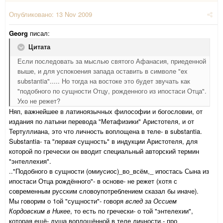
Опубликовано:
13 Nov 2009
Georg
писал:
Цитата
Если последовать за мыслью святого Афанасия, приеденной
выше, и для успокоения запада оставить в символе "ex
substantia"..... Но тогда на востоке это будет звучать как
"подобного по сущности Отцу, рожденного из ипостаси Отца".
Ухо не режет?
Няп, важнейшее в латиноязычных философии и богословии, от
издания по латыни перевода "Метафизики" Аристотеля, и от
Тертуллиана, это что личность воплощена в теле- в substantia.
Substantia- та "
первая
сущность" в индукции Аристотеля, для
которой по гречески он вводит специальный авторский термин
"энтеллехия".
.."Подобного в сущности (омиусиос)_во_всём,_ ипостась Сына из
ипостаси Отца рождённого"- в основе- не режет (хотя с
современным русским словоупотреблением сказал бы иначе).
Мы говорим о 1ой "сущности"- говоря
вслед за Оссием
Кордовским в Никее
, то есть по гречески- о той "энтелехии",
которая ещё- душа воплощённой в теле личности,- про