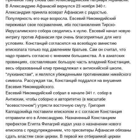
В Александрию Афанасий вернулся 23 ноября 340 г.
Александрия приняла возврат Афанасия с радостью.
Популярность его еще возросла. Евсевий Никомидийский
переживал свое посрамление, ибо постановления Тирско-
Иерусалимского собора сводились к нулю. Евсевий начал новую
интригу против Афанасия при очень благоприятных для него
условиях. Констанций согласился на всеобщую амнистию
епископата только под давлением братьев. Сам он считал, что
надо править согласно с мнением большинства. А в азиатских
провинциях, составлявших большую часть владений Констанция,
весь образованный клир принадлежал к антиохийской школе,
"лукианистам", и являлся убежденными противниками никейского
символа. Рассуждая так, Констанций поддался на внушения
Евсевия Никомидийского.
Евсевий Никомидийский собрал в начале 341 г. собор в
Антиохии, чтобы соборно и авторитетно (в масштабе
"всевосточном") утрясти восточную смуту. Григория
Каппадокийца поставили епископом и с согласия Констанция
отправили его в Александрию. Назначенный Констанцием
префектом Египта Филагрий издал указ о назначении нового
епископа с предупреждением, что пресвитеры Афанасия обязаны
сдать властям свои церкви. В первой же отбираемой церкви