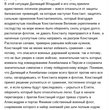
В этой ситуации Далмаций Младший и его отец приняли
единственно логичное решение – вовсе отказаться от защиты
балканских провинций, на которые наступал Констант; защитить
сильным гарнизоном Константинополь, который благодаря
воздвигнутым покойным Константином Великим укреплениям и
господству на море можно было оборонять сколь угодно долго;
располагая флотом, не давать Константу переправится в Азию, а
наличные сухопутные силы направить на разгром Констанция.
Располагая силами, примерно равными войскам кузенов,
Констанций тем не менее желал избежать сражения – как
потому, что опасался военных дарований кузенов, так и потому,
что не был уверен в своих войсках, значительная часть которых
воевала под командованием Аннибалиана в Персии и сохранила
значительные симпатии к этому победоносному вождю. Понимая,
что Далмаций и Аннибалиан скорее всего бросят против него все
силы, загородившись от Константа морем и флотом, Констанций
принял решение уклоняться от сражения, постепенно отходя на
юг, и если кузены будут преследовать – укрыться в Египте,
оборонять который было относительно легко. Еще в начале
переговоров с братом Констанций отдал приказ строить в
Александрии и портах Финикии собственный военный флот,
снаряжение которого и набор экипажей уже шли полным ходом.