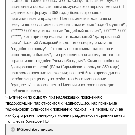
в смысле тождественности Отца Сыну. Во всяком случае
аномеями и соглашателями омиусианское вероизложение (III
Сирмийская формула 358 года) было встречено с
противлением и враждою. Под насилием и давлением
омиусиане согласились заменить выражение "подобосущный",
?????????? двусмысленным "подобный во всем", ?????? ????
?????, хотя при подписании так называемой "датированной
веры" Василий Анкирский и сделал оговорку о смысле
"подобия по всему", - "то есть не хотением только, но и
ипостасью, и бытием", - и присоединил анафему на тех, кто
ограничивает подобие "чем либо одним". Сама по себе эта
"датированная вера" (IV-ая Сирмийская формула 359 года)
повторяла прежние изложения; но к ней было присоединено
особое запрещение употреблять о Боге именование
"сущность", которого нет в Писании и которое порождает
соблазн в народе.
Фактически по смыслу при надлежащих пояснениях
"подобосущие" так относится к "единосущию, как признание
"одинаковой" сущности к признанию "одной", - в первом случае
как будто резче подчеркнут момент раздельности сравниваемых.
Но.... есть большое НО.
MGouchkov писал: