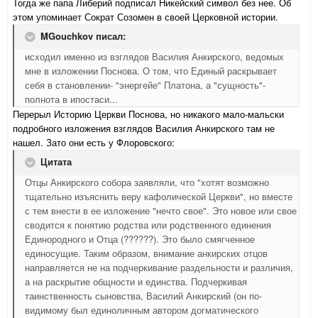
Тогда же папа Либерий подписал Никейский символ без нее. Об
этом упоминает Сократ Созомен в своей Церковной истории.
MGouchkov писал:
исходил именно из взглядов Василия Анкирского, ведомых
мне в изложении Поснова. О том, что Единый раскрывает
себя в становлении- "энергейе" Платона, а "сущность"-
полнота в ипостаси...
Перерыл Историю Церкви Поснова, но никакого мало-мальски
подробного изложения взглядов Василия Анкирского там не
нашел. Зато они есть у Флоровского:
Цитата
Отцы Анкирского собора заявляли, что "хотят возможно
тщательно изъяснить веру кафолической Церкви", но вместе
с тем внести в ее изложение "нечто свое". Это новое или свое
сводится к понятию родства или родственного единения
Единородного и Отца (??????). Это было смягченное
единосущие. Таким образом, внимание анкирских отцов
направляется не на подчеркивание раздельности и различия,
а на раскрытие общности и единства. Подчеркивая
таинственность сыновства, Василий Анкирский (он по-
видимому был единоличным автором догматического