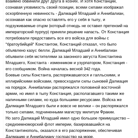
взаимно обвинили друг друга в кознях. И хотя Констанций,
сознавая уязвимость своей позиции, всеми силами изображал
оскорбленную невинность - Далмаций Младший и Аннибалиан,
осознавая как опасно оставлять его у себя в тылу, и
подзуживаемые отцом (который отнюдь не оставил претензий на
императорский пурпур) приняли решение напасть. От Констанция
потребовали предоставить все его войска для войны с
"братоубийцей" Константом, Констанций отказал, что было
объявлено казус белли. Далмаций Младший и Аннибалиан
объявили себя мстителями за законного августа Константина
Младшего, Константа - изменником и узурпатором, Констанция -
его сообщником. Война началась весной 342 года.
Боевые силы Константа, распоряжавшегося и галльскими, и
иллирийскими войсками, превосходили силы сыновей Далмация
на порядок. Аннибалиан распоряжался половиной восточной
армии, но имел в тылу Констанция, располагавшего такими же
наличными силами, но куда большими ресурсами. Войска же
Далмация Младшего были и вовсе не велики – он распоряжался
только силами, подчиненными магистру милитум Фракии.
Но зато Далмаций Младший имел одно большое преимущество –
средиземноморский флот империи, базировавшийся на
Константинополь, оказался в его распоряжении, обеспечивая
Далмацию и Аннибалиану господство на море.