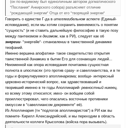
(он по-видимому был единоличным автором догматического
"Послания" Анкирского собора) разъясняет отличие
"рождающей энергии" Отца от его "творящей энергии"
Говорить о единстве Г-да в
ителлегибельном
аспекте (Единый-
исповедание), если мы хотим сохранить вменяемость о понятии
"сущность" (и не ставить дальнейшую философию в такую позу
между пантеизмом и
деизмом
, как в РИ), следует как об
энергии
- "энергейе"-
становлении
в таинственной динамике
теофаний.
Именно вершина апофатики- такое свидетельство открытия
таинственной
динамики
в бытии Его для сознающих людей...
Неизменной как опора исповедания почитаема сущностная
полнота в
ипостасях
(это против сразу- и савеллиантства, и в те
годы и формулируемого аполлинаризма; вообще- интересный
церковно-исторический вопрос, как здравствовавший и
творивший именно в те годы Аполлинарий-
ревностный никеец
,
ко всему этому относился; имхо- он вобщем собой
проиллюстрировал, чего опасались восточные противники
омоуссии в "савеллиансом декременте" её).
Из Аполлинария (тн "подлогов аполлинаристов") в РИ как вы
помните- Кирилл Александрийский, и мы переходим в область
деятельности коллеги Крысолова (войска пора вызывать).