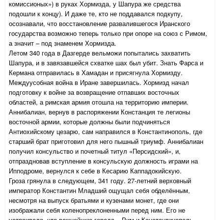
комиссионых») в руках Хормизда, у Шапура же средства
подошли к концу). И даже те, кто не поддавался подкупу,
осознавали, что восстановление развалившегося Иранского
государства возможно теперь только при опоре на союз с Римом,
а значит – под знаменем Хормизда.
Летом 340 года в Дазгерде вельможи попытались захватить
Шапура, и в завязавшейся схватке шах был убит. Знать Фарса и
Кермана отправилась в Хамадан и присягнула Хормизду.
Междуусобная война в Иране завершилась. Хормизд начал
подготовку к войне за возвращение отпавших восточных
областей, а римская армия отошла на территорию империи.
Аннибалиан, вернув в распоряжении Констанция те легионы
восточной армии, которые должны были подчиняться
Антиохийскому цезарю, сам направился в Константинополь, где
старший брат приготовил для него пышный триумф. Аннибалиан
получил консульство и почетный титул «Персидский», и,
отпраздновав вступление в консульскую должность играми на
Ипподроме, вернулся к себе в Кесарию Каппадокийскую.
Гроза грянула в следующем, 341 году. 27-летний верховный
император Константин Младший ощущал себя обделённым,
несмотря на выпуск братьями и кузенами монет, где они
изображали себя коленопреклоненными перед ним. Его не
устраивало, что важнейшие города – Рим и Константинополь -