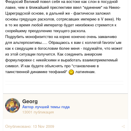
Феодосий Великий повел себя на востоке как слон в посудной
лавке, чем в ближайшей преспективе ввел "единение" на Никео-
Цареградской основе, в дальней же - фактически заложил
основы грядущих расколов, сотрясавших империю в V веке). Но
в то же время любой император будет неизбежно стремится к
скорейшему преодолению текущего раскола.
Подрубить монофизитство на корню конечно очень заманчиво
для альтерпозитивы..... Обращаюсь к вам с коллегой favorov`ым
как к сведущим в богословии более меня - подумайте, что может
из этой ситуации получится. Как соединить анкирские
формулировки с никейскими и выработать взаимоприемлемый
символ. И как будете объяснять про "становление в
таинственной динамике теофаний"
латинянам.
Georg
Автор лучшей темы года
13001 публикация
Опубликовано:
13 Nov 2009