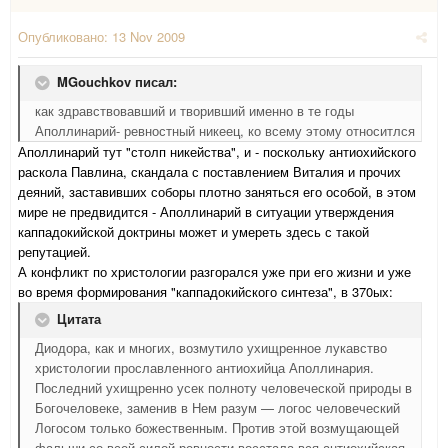
Опубликовано:
13 Nov 2009
MGouchkov писал:
как здравствовавший и творивший именно в те годы
Аполлинарий- ревностный никеец, ко всему этому относитлся
Аполлинарий тут "столп никейства", и - поскольку антиохийского
раскола Павлина, скандала с поставлением Виталия и прочих
деяний, заставивших соборы плотно заняться его особой, в этом
мире не предвидится - Аполлинарий в ситуации утверждения
каппадокийской доктрины может и умереть здесь с такой
репутацией.
А конфликт по христологии разгорался уже при его жизни и уже
во время формирования "каппадокийского синтеза", в 370ых:
Цитата
Диодора, как и многих, возмутило ухищренное лукавство
христологии прославленного антиохийца Аполлинария.
Последний ухищренно усек полноту человеческой природы в
Богочеловеке, заменив в Нем разум — логос человеческий
Логосом только божественным. Против этой возмущающей
фальши со всей силой ревности восстала вся антиохийская