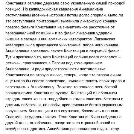
Констанция отлично держала свою укрепленную самой природой
позицию. Но каппадокийская кавалерия Аннибалиана
отступлением (военные историки потом долго спорили, было ли
это отступление притворным) выманила ликаонскую конницу
правого фланга Констанция на значительное расстояние от
первоначальной позиции – и во фланг ликаонцев ударили
бывшие в засаде 3 000 армянских катафрактов. Ликаонская
кавалерия была практически уничтожена, после чего конница
Аннибалиана врезалась пехоте Констанция в открытый фланг.
Тут и произошло то, чего Констанций больше всего опасался –
легионы, сражавшиеся в Персии под командованием
Аннибалиана, и ради предосторожности поставленные
Констанцием во вторую линию, теперь, когда эта вторая линия
еще могла бы спасти положение, начали склонять своих орлов и
переходить к Аннибалиану. За какие-то полчаса весь боевой
порядок армии Констанция рухнул. Констанций с небольшим
отрядом своих конных гвардейцев пытался спастись бегством и
достичь побережья, но арабы, привлеченные богато украшеным
воружением Констанция и его спутников, бросились в погоню.
Спастись не удалсь никому. Тело Констанция было найдено на
другой день, ограбленное, раздетое и со страшной раной от
зазубренного дротика. Аннибалиан распорядился отдать телу