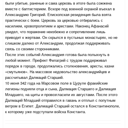
были убитые, раненые и сама церковь в итоге была сожжена
вместе с баптистерием. Вскоре под военной охраной въехал в
Александрию Григорий. Епископская резиденция была взята
практически с боем. Церковь за церковью отбирались с
насилием, кровопролитием и арестами. Наконец Афанасий
увидел, что поражение неизбежно и сопротивление лишь
приводит к жертвам. Он скрылся в пустыных монастырях, но не
слишком далеко от Александрии, продолжая поддерживать
связь со своими сторонниками.
После этих событий Александрия готова была полыхнуть в
любой момент. Префект Филагрий с трудом поддерживал
порядок в городе, продолжались столкновения, аресты, казни
«смутьянов». На массовое недовольство александрийцев и
рассчитывал Далмаций Старший.
10 июня 342 года на Марсовом поле в Цуруле фракийские
легионы подняли отца и сына, Далмация Старшего и Далмация
Младшего, на щиты и провозгласили их августами. После этого
Далмаций Младший отправился в гавань и отплыл с попутным
ветром в Египет. Далмаций Старший остался в Константинополе,
к которому уже подступали войска Константа.