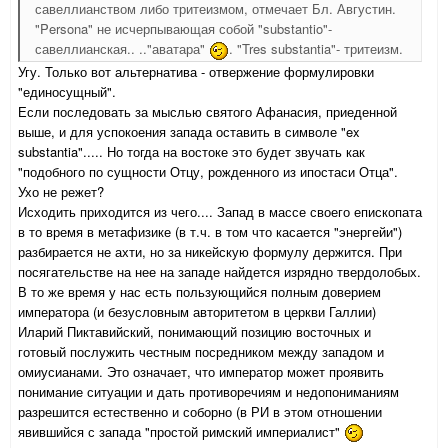
савеллианством либо тритеизмом, отмечает Бл. Августин.
"Persona" не исчерпывающая собой "substantio"-
савеллианская.. .."аватара"
. "Tres substantia"- тритеизм.
Угу. Только вот альтернатива - отвержение формулировки
"единосущный".
Если последовать за мыслью святого Афанасия, приеденной
выше, и для успокоения запада оставить в символе "ex
substantia"..... Но тогда на востоке это будет звучать как
"подобного по сущности Отцу, рожденного из ипостаси Отца".
Ухо не режет?
Исходить приходится из чего.... Запад в массе своего епископата
в то время в метафизике (в т.ч. в том что касается "энергейи")
разбирается не ахти, но за никейскую формулу держится. При
посягательстве на нее на западе найдется изрядно твердолобых.
В то же время у нас есть пользующийся полным доверием
императора (и безусловным авторитетом в церкви Галлии)
Иларий Пиктавийский, понимающий позицию восточных и
готовый послужить честным посредником между западом и
омиусианами. Это означает, что император может проявить
понимание ситуации и дать противоречиям и недопониманиям
разрешится естественно и соборно (в РИ в этом отношении
явившийся с запада "простой римский империалист"