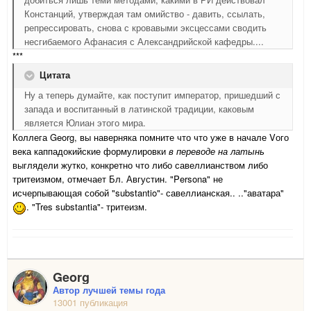
Констанций, утверждая там омийство - давить, ссылать,
репрессировать, снова с кровавыми эксцессами сводить
несгибаемого Афанасия с Александрийской кафедры....
***
Цитата
Ну а теперь думайте, как поступит император, пришедший с
запада и воспитанный в латинской традиции, каковым
является Юлиан этого мира.
Коллега Georg, вы наверняка помните что что уже в начале Vого
века каппадокийские формулировки
в переводе на латынь
выглядели жутко, конкретно что либо савеллианством либо
тритеизмом, отмечает Бл. Августин. "Persona" не
исчерпывающая собой "substantio"- савеллианская.. .."аватара"
. "Tres substantia"- тритеизм.
Georg
Автор лучшей темы года
13001 публикация