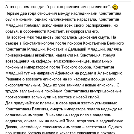
А теперь немного для "простых римских империалистов".
Первые два года отношения между наследниками Константина
были мирными, однако напряженность нарастала. Константин
Младший требовал исполнения всех своих распоряжений, но
братья, в особенности Констант, игнорировали его.
На востоке меж тем вновь разгоралась церковная смута. На
съезде в Константинополе после похорон Константина Великого
Константин Младший, Констант и Далмаций Младший, являясь
приверженцами никейства, надавили на Констанция, требуя
возвращения на кафедры епископов-никейцев, высланных
покойным императором после Тирского собора. Константин
Младший тут же направил Афанасия на родину в Александрию.
Решение о возврате епископов на их кафедры вообще было
скоропалительным. Ведь их уже занимали новые епископы. С
трудом заглаженные покойным Константином внутрицерковные
противоречия вспыхнули на востоке с новой силой.
Для придунайских племен, в свое время жестко усмиренных
Константином Великим, смерть императора подала надежду на
ослабление империи. В начале 340 года племя вандалов-
асдингов, обитавших на верхней Тисе, вторглось в задунайскую
Дакию, населённую союзниками империи – вестготами. Однако
прошедшие боевую выучку в качестве союзников в походах