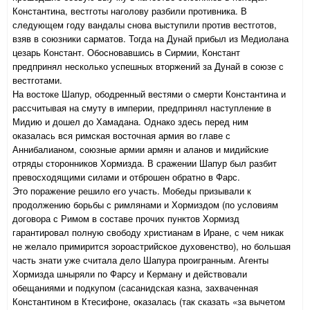
Константина, вестготы наголову разбили противника. В
следующем году вандалы снова выступили против вестготов,
взяв в союзники сарматов. Тогда на Дунай прибыл из Медиолана
цезарь Констант. Обосновавшись в Сирмии, Констант
предпринял несколько успешных вторжений за Дунай в союзе с
вестготами.
На востоке Шапур, ободренный вестями о смерти Константина и
рассчитывая на смуту в империи, предпринял наступление в
Мидию и дошел до Хамадана. Однако здесь перед ним
оказалась вся римская восточная армия во главе с
Аннибалианом, союзные армии армян и аланов и мидийские
отряды сторонников Хормизда. В сражении Шапур был разбит
превосходящими силами и отброшен обратно в Фарс.
Это поражение решило его участь. Мобеды призывали к
продолжению борьбы с римлянами и Хормиздом (по условиям
договора с Римом в составе прочих пунктов Хормизд
гарантировал полную свободу христианам в Иране, с чем никак
не желало примирится зороастрийское духовенство), но большая
часть знати уже считала дело Шапура проигранным. Агенты
Хормизда шныряли по Фарсу и Керману и действовали
обещаниями и подкупом (сасанидская казна, захваченная
Константином в Ктесифоне, оказалась (так сказать «за вычетом