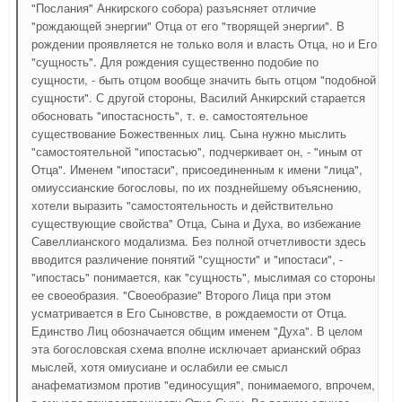
"Послания" Анкирского собора) разъясняет отличие
"рождающей энергии" Отца от его "творящей энергии". В
рождении проявляется не только воля и власть Отца, но и Его
"сущность". Для рождения существенно подобие по
сущности, - быть отцом вообще значить быть отцом "подобной
сущности". С другой стороны, Василий Анкирский старается
обосновать "ипостасность", т. е. самостоятельное
существование Божественных лиц. Сына нужно мыслить
"самостоятельной "ипостасью", подчеркивает он, - "иным от
Отца". Именем "ипостаси", присоединенным к имени "лица",
омиуссианские богословы, по их позднейшему объяснению,
хотели выразить "самостоятельность и действительно
существующие свойства" Отца, Сына и Духа, во избежание
Савеллианского модализма. Без полной отчетливости здесь
вводится различение понятий "сущности" и "ипостаси", -
"ипостась" понимается, как "сущность", мыслимая со стороны
ее своеобразия. "Своеобразие" Второго Лица при этом
усматривается в Его Сыновстве, в рождаемости от Отца.
Единство Лиц обозначается общим именем "Духа". В целом
эта богословская схема вполне исключает арианский образ
мыслей, хотя омиусиане и ослабили ее смысл
анафематизмом против "единосущия", понимаемого, впрочем,