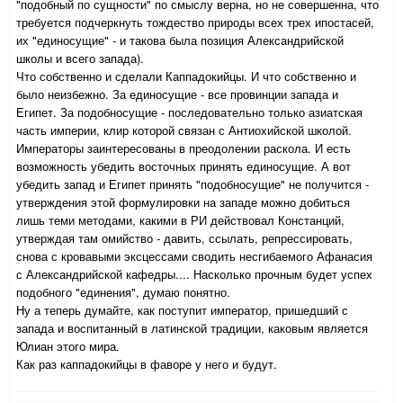
"подобный по сущности" по смыслу верна, но не совершенна, что
требуется подчеркнуть тождество природы всех трех ипостасей,
их "единосущие" - и такова была позиция Александрийской
школы и всего запада).
Что собственно и сделали Каппадокийцы. И что собственно и
было неизбежно. За единосущие - все провинции запада и
Египет. За подобносущие - последовательно только азиатская
часть империи, клир которой связан с Антиохийской школой.
Императоры заинтересованы в преодолении раскола. И есть
возможность убедить восточных принять единосущие. А вот
убедить запад и Египет принять "подобносущие" не получится -
утверждения этой формулировки на западе можно добиться
лишь теми методами, какими в РИ действовал Констанций,
утверждая там омийство - давить, ссылать, репрессировать,
снова с кровавыми эксцессами сводить несгибаемого Афанасия
с Александрийской кафедры.... Насколько прочным будет успех
подобного "единения", думаю понятно.
Ну а теперь думайте, как поступит император, пришедший с
запада и воспитанный в латинской традиции, каковым является
Юлиан этого мира.
Как раз каппадокийцы в фаворе у него и будут.