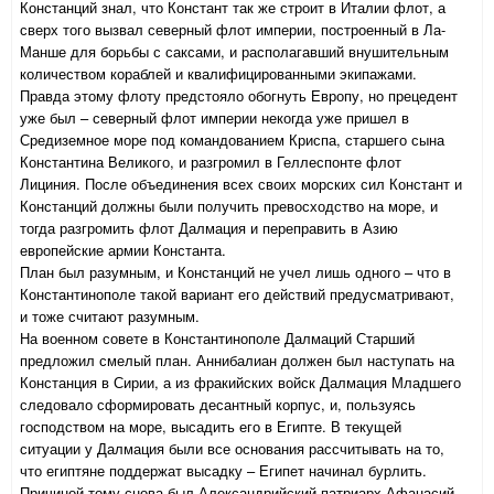
Констанций знал, что Констант так же строит в Италии флот, а
сверх того вызвал северный флот империи, построенный в Ла-
Манше для борьбы с саксами, и располагавший внушительным
количеством кораблей и квалифицированными экипажами.
Правда этому флоту предстояло обогнуть Европу, но прецедент
уже был – северный флот империи некогда уже пришел в
Средиземное море под командованием Криспа, старшего сына
Константина Великого, и разгромил в Геллеспонте флот
Лициния. После объединения всех своих морских сил Констант и
Констанций должны были получить превосходство на море, и
тогда разгромить флот Далмация и переправить в Азию
европейские армии Константа.
План был разумным, и Констанций не учел лишь одного – что в
Константинополе такой вариант его действий предусматривают,
и тоже считают разумным.
На военном совете в Константинополе Далмаций Старший
предложил смелый план. Аннибалиан должен был наступать на
Констанция в Сирии, а из фракийских войск Далмация Младшего
следовало сформировать десантный корпус, и, пользуясь
господством на море, высадить его в Египте. В текущей
ситуации у Далмация были все основания рассчитывать на то,
что египтяне поддержат высадку – Египет начинал бурлить.
Причиной тому снова был Александрийский патриарх Афанасий.