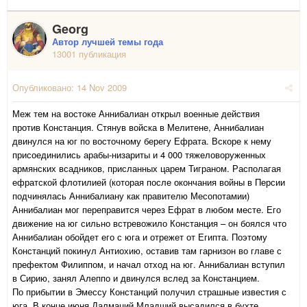
Georg
Автор лучшей темы года
13001 публикация
Опубликовано:
14 Nov 2009
Меж тем на востоке Аннибалиан открыл военные действия
против Констанция. Стянув войска в Мелитене, Аннибалиан
двинулся на юг по восточному берегу Ефрата. Вскоре к нему
присоединились арабы-низариты и 4 000 тяжеловоруженных
армянских всадников, присланных царем Тиграном. Располагая
ефратской флотилией (которая после окончания войны в Персии
подчинялась Аннибалиану как правителю Месопотамии)
Аннибалиан мог переправится через Ефрат в любом месте. Его
движение на юг сильно встревожило Констанция – он боялся что
Аннибалиан обойдет его с юга и отрежет от Египта. Поэтому
Констанций покинул Антиохию, оставив там гарнизон во главе с
префектом Филиппом, и начал отход на юг. Аннибалиан вступил
в Сирию, занял Алеппо и двинулся вслед за Констанцием.
По прибытии в Эмессу Констанций получил страшные известия с
юга. В конце июня Далмаций Младший высадился в бухте