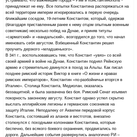
принадлежат не ему. Все попытки Константина распоряжаться на
всей территории империи игнорировались в первую очередь
ближайшим соседом, 19-летним Константом, который, одержав
(благодаря приставленным ранее к нему отцом опытным военным
советникам) несколько побед на Дунае, и приняв титулы
«сарматский» и «вандальский», возгордился до того, что начал
именовать себя августом. Взбешенный Константин решил
проучить дерзкого «младшенького».
В 341 г., воспользовавшись тем, что Констант «увяз» со всей
своей армией в войне на Дунае, Константин поднял Рейнскую
армию и стремительно двинулся в поход за Альпы. Как писал
позднее римский историк Виктор в книге «О жизни и нравах
римских императоров», Константин «по-разбойничьи вторгся в
Италию». Столица Константа, Медиолан, оказалась
беззащитной, и была захвачена без боя. Римский Сенат изъявил
покорность законному августу. Констант однако успел скрытно
выслать иллирийские легионы и германских союзников на
защиту Италии. Неподалеку от Аквилеи передовой корпус
Константа, состоявший из аланов и вестготов, внезапно
столкнулся с походными колоннами Константина, которые
беспечно, без всякого боевого охранения, продвигались по
дороге. Дальнейшие события развернулись аналогично РИ –