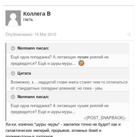
Коллега B
гость
Опубликовано:
15 Mar 2010
Normann писал:
Ещё одна попаданка? А летающих
чушек
роялей не
предвидится? Ещё и шуры-муры...
Цитата
Возможно, к ...надцатой главе книга станет чем-то отличаться
от стандартных попаданс-романов; но пока - увы.
Normann писал:
Ещё одна попаданка? А летающих чушек роялей не
предвидится? Ещё и шуры-муры...
<{POST_SNAPBACK}>
Хи-хи. конечно "шуры -муры" - заклепок точно не будет! как и
галактических империй, прорывов, атомных бомб и
промежуточных патронов