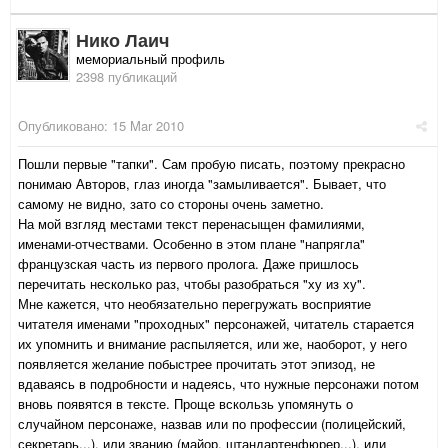
Нико Лаич
мемориальный профиль
2398 публикаций
Опубликовано:
15 Mar 2010
Пошли первые "тапки". Сам пробую писать, поэтому прекрасно
понимаю Авторов, глаз иногда "замыливается". Бывает, что
самому не видно, зато со стороны очень заметно.
На мой взгляд местами текст перенасыщен фамилиями,
именами-отчествами. Особенно в этом плане "напрягла"
французская часть из первого пролога. Даже пришлось
перечитать несколько раз, чтобы разобраться "ху из ху".
Мне кажется, что необязательно перегружать восприятие
читателя именами "проходных" персонажей, читатель старается
их упомнить и внимание распыляется, или же, наоборот, у него
появляется желание побыстрее прочитать этот эпизод, не
вдаваясь в подробности и надеясь, что нужные персонажи потом
вновь появятся в тексте. Проще вскользь упомянуть о
случайном персонаже, назвав или по профессии (полицейский,
секретарь...), или званию (майор, штандартенфюрер...), или