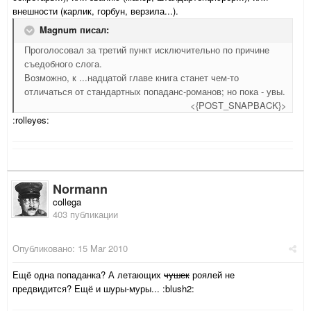
внешности (карлик, горбун, верзила...).
Magnum писал:
Проголосовал за третий пункт исключительно по причине
съедобного слога.
Возможно, к ...надцатой главе книга станет чем-то
отличаться от стандартных попаданс-романов; но пока - увы.
<{POST_SNAPBACK}>
:rolleyes:
Normann
collega
403 публикации
Опубликовано:
15 Mar 2010
Ещё одна попаданка? А летающих
чушек
роялей не
предвидится? Ещё и шуры-муры... :blush2: