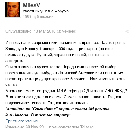
MilesV
участник ушел с Форума
1893 публикации
Опубликовано:
13 Mar 2010
(изменено)
И вновь наши современники, попавшие в прошлое. На этот раз в
Западную Европу 1 января 1936 года. Три старых (во всех
смыслах) друга. Русский, украинец и еврей, почти как в
анекдоте.
Они оказались в чужих телах. Перед ними непростой выбор:
просто выжить где-нибудь в Латинской Америке или попытаться
предотвратить грядущее кровавое безумие... Или изменить хоть
что-то...
Много ли смогут сотрудник МИ-6, офицер СД и агент ИНО НКВД?
Этого не знают даже они сами. Саме главное - начать. Так, как
подсказывает совесть Так, как велит память.
Читайте на "Самиздате" первые главы АИ романа
И.А.Намора "В третью стражу".
Приятного чтения
Изменено
30 Nov 2011
пользователем Telserg