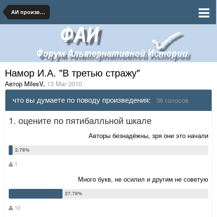
АИ произведения на бумаге и в сети
Намор И.А. "В третью стражу"
Автор MilesV
,
13 Mar 2010
что вы думаете по поводу произведения:
36 голосов
1. оцените по пятибалльной шкале
Авторы безнадёжны, зря они это начали
1
Много букв, не осилил и другим не советую
10