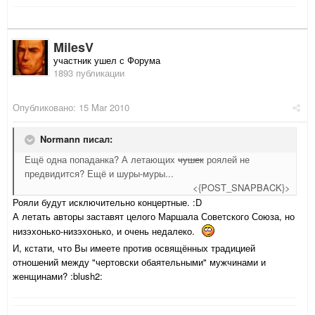
MilesV
участник ушел с Форума
1893 публикации
Опубликовано:
15 Mar 2010
Normann писал:
Ещё одна попаданка? А летающих
чушек
роялей не
предвидится? Ещё и шуры-муры...
<{POST_SNAPBACK}>
Рояли будут исключительно концертные. :D
А летать авторы заставят целого Маршала Советского Союза, но
низэхонько-низэхонько, и очень недалеко.
И, кстати, что Вы имеете против освящённых традицией
отношений между "чертовски обаятельными" мужчинами и
женщинами? :blush2: