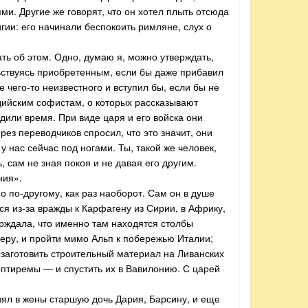
и. Другие же говорят, что он хотел плыть отсюда
гии: его начинали беспокоить римляне, слух о
ать об этом. Одно, думаю я, можно утверждать,
льствуясь приобретенным, если бы даже прибавил
е чего-то неизвестного и вступил бы, если бы не
ндийским софистам, о которых рассказывают
дили время. При виде царя и его войска они
ерез переводчиков спросил, что это значит, они
у нас сейчас под ногами. Ты, такой же человек,
, сам не зная покоя и не давая его другим.
ния».
но по-другому, как раз наоборот. Сам он в душе
ся из-за вражды к Карфагену из Сирии, в Африку,
ерждала, что именно там находятся столбы
беру, и пройти мимо Альп к побережью Италии;
заготовить строительный материал на Ливанских
септиремы — и спустить их в Вавилонию. С царей
взял в жены старшую дочь Дария, Барсину, и еще