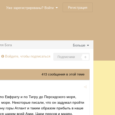
Регистрация
Уже зарегистрированы? Войти
ля Бога
Больше
Войдите, чтобы подписаться
Подписчики
0
413 сообщения в этой теме
по Евфрату и по Тигру до Персидского моря,
то море. Некоторые писали, что он задумал пройти
ону горы Атлант и таким образом прибыть в наше
ся царем всей Азии. Цари персов и мидян,