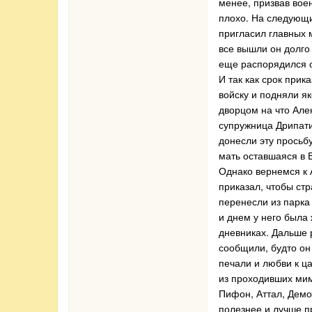
менее, призвав вое
плохо. На следующи
пригласил главных м
все вышли он долго
еще распорядился 
И так как срок при
войску и подняли я
дворцом на что Але
супружница Дрипати
донесли эту просьб
мать оставшаяся в 
Однако вернемся к 
приказал, чтобы стр
перенесли из парка 
и днем у него была
дневниках. Дальше р
сообщили, будто он
печали и любви к ца
из проходивших мим
Пифон, Аттал, Демоф
полезнее и лучше п