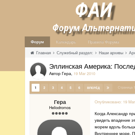
Форум
Календарь
Правила Форума
Главная
Служебный раздел:
Наши архивы
Ар
Эллинская Америка: После
Автор Гера
,
19 Mar 2010
Страница 
1
2
3
4
5
6
ВПЕРЁД
Гера
Опубликовано:
19 Mar
Heliodromos
Когда Александр пр
увидеть впадение эт
морем вдоль больше
Внутреннее море. П