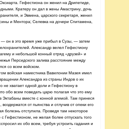
 Оксиарта. Гефестиона он женил на Дрипетиде,
одными. Кратеру он дал в жены Амастрину, дочь
ранителя, и Эвмена, царского секретаря, женил
рсины и Ментора; Селевка на дочери Спитамена,
 — он в это время уже прибыл в Сузы, — затем
 телохранителей. Александр велел Гефестиону
 агему и небольшой конный отряд «друзей» и
ережья Персидского залива расстояние между
лся со всем войском.
егом войская наместника Вавилонии Мазея имел
звращении Александра из страны Индов о их
о не хватает одной доли и Гефестиону в
то обо всем поведать царю полагая что это ему
 в Эктабаны вместе с конной агемой. Там принеся
воздержатся от пьянства и отлучив от опеки его
ая болезнь отступила. Проведя там некоторое
е с Гефестионом, не желая более отпускать того
спросил их обо всем, требуя устроить гадания и