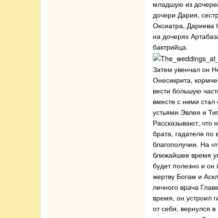
младшую из дочерей
дочери Дария, сест
Оксиатра, Дариева 
на дочерях Артабаз
бактрийца.
Затем увенчал он Н
Онесикрита, кормче
вести большую част
вместе с ними стал
устьями Эвлея и Ти
Рассказывают, что 
брата, гадателя по
благополучии. На ч
ближайшее время уг
будет полезно и он
жертву Богам и Аск
личного врача Глав
время, он устроил г
от себя, вернулся 