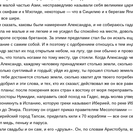
 малой частью Азии, несправедливо называли себя великими царям
 к скифам и к Мэотиде, некоторые — что в Сицилию и к берегам Япи
 все шире.
и сказать, каковы были намерения Александра, и не собираюсь гад
ла не малые и не легкие и не усидел бы спокойно на месте, дово
Европе острова бретанов. За этими пределами стал бы он искать ещ
язание с самим собой. И я поэтому с одобрением отношусь к тем и
др застал их под открытым небом, на лугу, где они обычно и прово
ть, что топать ногами по тому месту, где стояли. Когда Александр ч
 Александр, каждому человеку принадлежит столько земли, сколько 
только суетливый и гордый; уйдя из дому, ты прошел столько земель
тебе достанется столько земли, сколько хватит для твоего погребе
добрил и эти слова, и тех, кто их сказал; действовал же он все рав
планы: после покорения всех стран к востоку от моря переправить
просторы Нумидии, направить свой поход на Гадес, ведь молва утв
проникнуть в Испанию, которую греки называют Иберией, по реке И
о до Эпира. Поэтому он отдает приказ правителям Месопотамии — 
 сирийский город Тапсак, приделать кили к 70 кораблям — все они 
л медь, пеньку и паруса.
али свадьбы и он сам, и его «друзья». Он, по словам Аристобула, 