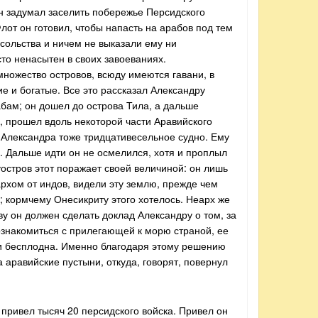
Он задумал заселить побережье Персидского
лот он готовил, чтобы напасть на арабов под тем
осольства и ничем не выказали ему ни
то ненасытен в своих завоеваниях.
множество островов, всюду имеются гавани, в
е и богатые. Все это рассказал Александру
абам; он дошел до острова Тила, а дальше
, прошел вдоль некоторой части Аравийского
 Александра тоже тридцативесельное судно. Ему
. Дальше идти он не осмелился, хотя и проплыл
уостров этот поражает своей величиной: он лишь
рхом от индов, видели эту землю, прежде чем
й; кормчему Онесикриту этого хотелось. Неарх же
ву он должен сделать доклад Александру о том, за
 ознакомиться с прилегающей к морю страной, ее
ли бесплодна. Именно благодаря этому решению
 аравийские пустыни, откуда, говорят, повернул
 привел тысяч 20 персидского войска. Привел он