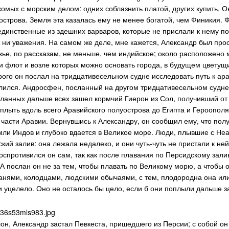
комых с морским делом: одних соблазнить платой, других купить. 
острова. Земля эта казалась ему не менее богатой, чем Финикия. Ф
 единственные из здешних варваров, которые не прислали к нему п
 ни уважения. На самом же деле, мне кажется, Александр был прос
ье, по рассказам, не меньше, чем индийское; около расположено 
и флот и возле которых можно основать города, в будущем цветущи
орого он послал на тридцативесельном судне исследовать путь к ар
лился. Андросфен, посланный на другом тридцативесельном судне
сланных дальше всех зашел кормчий Гиерон из Сол, получивший от
плыть вдоль всего Аравийского полуострова до Египта и Героополя
 части Аравии. Вернувшись к Александру, он сообщил ему, что пол
ли Индов и глубоко вдается в Великое море. Люди, плывшие с Неа
кий залив: она лежала недалеко, и они чуть-чуть не пристали к не
воспротивился он сам, так как после плавания по Персидскому зали
 А послан он не за тем, чтобы плавать по Великому морю, а чтобы
анями, колодцами, людскими обычаями, с тем, плодородна она и
и уцелело. Оно не осталось бы цело, если б они поплыли дальше за
он, Александр застал Певкеста, пришедшего из Персии; с собой он