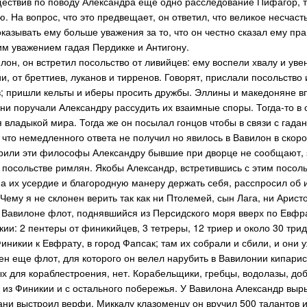
ществив по поводу Александра еще одно расследование Пифагор, та
. На вопрос, что это предвещает, он ответил, что великое несчаст
казывать ему больше уважения за то, что он честно сказал ему пра
м уважением гадая Пердикке и Антигону.
лон, он встретил посольство от ливийцев: ему воспели хвалу и уве
ии, от бреттиев, луканов и тирренов. Говорят, прислали посольств
; пришли кельты и иберы просить дружбы. Эллины и македоняне в
они поручали Александру рассудить их взаимные споры. Тогда-то в
владыкой мира. Тогда же он посылал гонцов чтобы в связи с гад
 что немедленного ответа не получил но явилось в Вавилон в скор
орили эти философы Александру бывшие при дворце не сообщают, з
 посольстве римлян. Якобы Александр, встретившись с этим посол
а их усердие и благородную манеру держать себя, расспросил об 
ему я не склонен верить так как ни Птолемей, сын Лага, ни Аристо
в Вавилоне флот, поднявшийся из Персидского моря вверх по Евфра
ии: 2 пентеры от финикийцев, 3 тетреры, 12 триер и около 30 три
иникии к Евфрату, в город Фапсак; там их собрали и сбили, и они 
ен еще флот, для которого он велел нарубить в Вавилонии кипарисо
ных для кораблестроения, нет. Корабельщики, гребцы, водолазы, д
 из Финикии и с остального побережья. У Вавилона Александр выры
вани выстроил верфи. Миккалу клазоменцу он вручил 500 талантов 