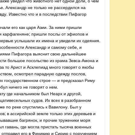
кже увидел что животного нет одной доли, о чем
ье. Александр не только не рассердился на
вду. Известно что и в последствии Пифагор
нчали его как царя Азии. За ними пришли
о и карфагеняне; пришли послы от эфиопов и
первые услышали их имена и увидели их одеяния.
 особенности Александр и самому себе, и
аниями Пифагора выяснит свою дальнейшее
ости большое посольство из храма Зевса-Амона и
а то Арист и Асклепиад много говорят о якобы
ьством, осмотрел парадную одежду послов,
их государственном строе — и предсказал Риму
бул ничего не говорят о нем.
ту где начальником был Неарх и другой,
дцативесельных судов. Их всех в разобранном
уже по реке спустились к Вавилону. Был у
в; в ассирийской земле только этих деревьев и
обывавшие багрянок, и прочие труженики моря
л гавань, где могла пристать тысяча военных
и отправил его в Финикию и Сирию с поручением