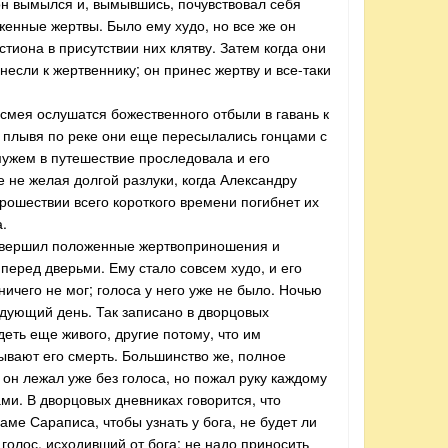
он вымылся и, вымывшись, почувствовал себя
женные жертвы. Было ему худо, но все же он
тиона в присутствии них клятву. Затем когда они
если к жертвеннику; он принес жертву и все-таки
 смея ослушатся божественного отбыли в гавань к
, плывя по реке они еще пересылались гонцами с
мужем в путешествие проследовала и его
 не желая долгой разлуки, когда Александру
рошествии всего короткого времени погибнет их
а.
 совершил положенные жертвоприношения и
 перед дверьми. Ему стало совсем худо, и его
ичего не мог; голоса у него уже не было. Ночью
едующий день. Так записано в дворцовых
деть еще живого, другие потому, что им
рывают его смерть. Большинство же, полное
 он лежал уже без голоса, но пожал руку каждому
ми. В дворцовых дневниках говорится, что
аме Сараписа, чтобы узнать у бога, не будет ли
голос, исходивший от бога: не надо приносить