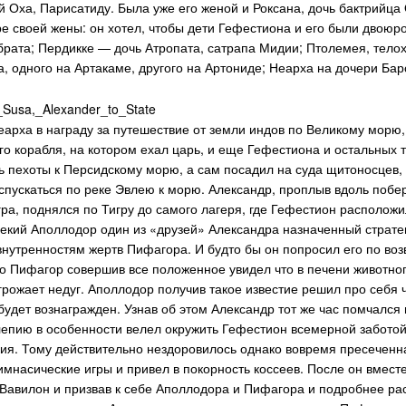
 Оха, Парисатиду. Была уже его женой и Роксана, дочь бактрийца
ре своей жены: он хотел, чтобы дети Гефестиона и его были двоюр
брата; Пердикке — дочь Атропата, сатрапа Мидии; Птолемея, телох
а, одного на Артакаме, другого на Артониде; Неарха на дочери Ба
еарха в награду за путешествие от земли индов по Великому морю,
го корабля, на котором ехал царь, и еще Гефестиона и остальных
ь пехоты к Персидскому морю, а сам посадил на суда щитоносцев,
 спускаться по реке Эвлею к морю. Александр, проплыв вдоль поб
гра, поднялся по Тигру до самого лагеря, где Гефестион расположи
некий Аполлодор один из «друзей» Александра назначенный страт
 внутренностям жертв Пифагора. И будто бы он попросил его по во
то Пифагор совершив все положенное увидел что в печени животног
рожает недуг. Аполлодор получив такое известие решил про себя ч
 будет вознагражден. Узнав об этом Александр тот же час помчался
лепию в особенности велел окружить Гефестион всемерной заботой, 
кия. Тому действительно нездоровилось однако вовремя пресеченн
имнасические игры и привел в покорность коссеев. После он вмест
в Вавилон и призвав к себе Аполлодора и Пифагора и подробнее рас