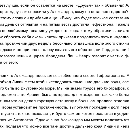
ет лучше, если он останется на месте. «Друзья» так и объявили; 
орят «друзья» спросили у Александра, кому он оставляет царство
 этому слову он прибавил еще: «Вижу, что будет великое состязан
ый день от отплытия и на пятый весть достигла Гефестиона. Тяжел
 по любимому товарищу умершего, когда к тому обратились началь
ах сбросить себя оковы клятвы приказал продолжать путь и надолго
на протяжении двух недель бессильно отдавшись воле злого стихи
о даже и не пришло в голову взывать его обратно, ни Пердикка, ни
овозглашенным царем Арридеем. Лишь Неарх говорят с частью фл
я от этого.
лов что Александр посылал возлюбленного своего Гефестиона на 
 обход Ливии с тем чтобы исследовать тамошние дальние воды, сост
го быть во Внутренном море. Мы не знаем трудов его биографов, 
предложить что Аравия была потеряна для македонян так как о бол
 нам что он делал короткую остановку в большом проливе отделя
, чтобы установит ее протяженность, выполняя последний долг пе
тпустить тех кто пожелает, и будто сам он хотел поселится в уед
ажение Антипатра. Однако зная Александра мы можем положить чт
х, полагая что можно все таки достичь дальнего края Индии и неи