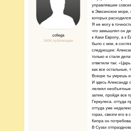
управлявшие совсем
в Эвксинское море,
которых расходился
Я не могу в точност
что замышлял он де
collega
к Азии Европу, а к 
3404 публикации
было с кем, в сост
следующее: Алексан
только и стали дела
ответили так: «Царь
как все остальные, 
Вскоре ты умрешь и 
И здесь Александр о
лелеял необъятные 
затем, пройдя все 
Геркулеса. оттуда 
оттуда уже недалек
горах, свезти его в
Кипра он потребова
В Сузах отпразднов