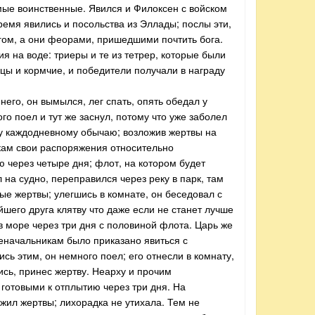
амые воинственные. Явился и Филоксен с войском
ремя явились и посольства из Эллады; послы эти,
огом, а они феорами, пришедшими почтить бога.
я на воде: триеры и те из тетрер, которые были
цы и кормчие, и победители получали в награду
его, он вымылся, лег спать, опять обедал у
о поел и тут же заснул, потому что уже заболел
му каждодневному обычаю; возложив жертвы на
икам свои распоряжения относительно
ю через четыре дня; флот, на котором будет
л на судно, переправился через реку в парк, там
е жертвы; улегшись в комнате, он беседовал с
шего друга клятву что даже если не станет лучше
в море через три дня с половиной флота. Царь же
еначальникам было приказано явиться с
ь этим, он немного поел; его отнесли в комнату,
сь, принес жертву. Неарху и прочим
готовыми к отплытию через три дня. На
ил жертвы; лихорадка не утихала. Тем не