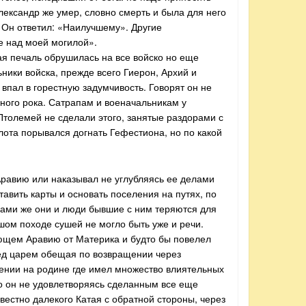
Александр же умер, словно смерть и была для него
? Он ответил: «Наилучшему». Другие
ие над моей могилой».
ая печаль обрушилась на все войско но еще
ники войска, прежде всего Гиерон, Архий и
 впал в горестную задумчивость. Говорят он не
йного рока. Сатрапам и военачальникам у
 Птолемей не сделали этого, занятые раздорами с
ота порывался догнать Гефестиона, но по какой
Аравию или наказывал не углубляясь ее делами
авить карты и основать поселения на путях, по
сами же они и люди бывшие с ним теряются для
ьшом походе сушей не могло быть уже и речи.
ющем Аравию от Материка и будто бы повелел
ред царем обещая по возвращении через
инении на родине где имел множество влиятельных
о он не удовлетворяясь сделанным все еще
звестно далекого Катая с обратной стороны, через