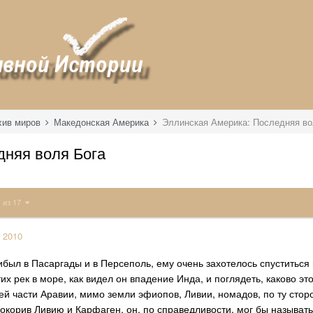
хив миров
Македонская Америка
Эллинская Америка: Последняя во
дняя воля Бога
1 из 17
 2010
ибыл в Пасаргады и в Персеполь, ему очень захотелось спуститься 
их рек в море, как видел он впадение Инда, и поглядеть, каково э
й части Аравии, мимо земли эфиопов, Ливии, номадов, по ту стор
окорив Ливию и Карфаген, он, по справедливости, мог бы называть