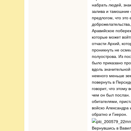
набрать людей, зна
залива и тамошние 
предлогом, что это
доброжелательства,
Аравийское побереж
которые может войт
отчасти Архий, кот
проникнуть не осме
полуострова. Из по
было приказано про
вдоль значительной
немного меньше зем
повернуть в Персидс
говорит, что этому 
чем он был послан.
обитателями, прист
войско Александра 
обратно и Гиерон.
Вернувшись в Вавил