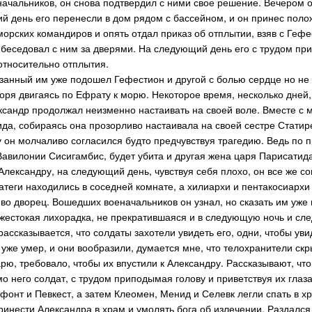
начальников, он снова подтвердил с ними свое решение. Вечером 
й день его перенесли в дом рядом с бассейном, и он принес поло
орских командиров и опять отдал приказ об отплытии, взяв с Гефес
 беседовал с ним за дверями. На следующий день его с трудом прин
относительно отплытия.
казанный им уже подошел Гефестион и другой с болью сердце но не
коря двигаясь по Ефрату к морю. Некоторое время, несколько дней
ксандр продолжал неизменно настаивать на своей воле. Вместе с 
да, собираясь она прозорливо настаивала на своей сестре Статире
у он молчаливо согласился будто предчувствуя трагедию. Ведь по п
Вавилонии Сисигамбис, будет убита и другая жена царя Парисатид
Александру, на следующий день, чувствуя себя плохо, он все же
атеги находились в соседней комнате, а хилиархи и пентакосиархи
во дворец. Вошедших военачальников он узнал, но сказать им уже н
 жестокая лихорадка, не прекратившаяся и в следующую ночь и сл
ассказывается, что солдаты захотели увидеть его, одни, чтобы уви
 уже умер, и они вообразили, думается мне, что телохранители ск
рю, требовало, чтобы их впустили к Александру. Рассказывают, что
о него солдат, с трудом приподымая голову и приветствуя их глаза
онт и Певкест, а затем Клеомен, Менид и Селевк легли спать в хр
ринести Александра в храм и умолять бога об излечении. Раздался 