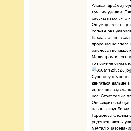
Александра; ему буд
лучшим уделом. Гов
рассказывают, что к
Он умер на четверт
больше она ударила
Бахиас, он не в сил
проронил не слова 
изголовья почившег
Мелеагром и новопр
то причине отказалс
Существует много с
двигаться дальше в
истечении задумано
нас. Стоит только 
Онесикрит сообщает
плыть вокруг Ливии
Геракловы Столпы о
родственников и ув
мечтал о завоевания