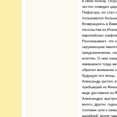
в свою пользу. Осу
честно поведал царю
Пифагора, но стал о
пользовался больши
Возвращаясь в Вави
посольства из Итал
европейских скифов
Рассказывают, что 
окружающим явился 
предназначение, на
египтян. О чем гов
явившемся тогда же
обратил внимание н
будущую его мощь. Ч
Александр застил, 
прибывший из Финик
виде доставили из Ф
Александра, выстро
много, других, год
толпами шли к нему
кораблей; возле га