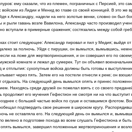
апуров: ему сказали, что из племен, пограничных с Персией, это с
 войском из Лидии и Менид во главе со своей конницей. В это же в
ойдя к Александру, надели на него золотые венки, словно он был б
ы и рыли гавань возле Вавилона, Александр часто производил учени
тно вступали в примерные сражения; состязались между собой греб
ках стоит следующее: Александр пировал и пил у Медия; выйдя от н
далеко за полночь. Уйдя с пирушки, он вымылся, вымывшись, немног
несли на ложе для жертвоприношения, и он совершил его по свое
в мужской комнате и лежал до сумерек. Тут он объявил военачальн
д и отплытия: сухопутные войска должны быть готовы к выступлени
плывает через пять. Затем его на постели отнесли к реке; он взоше
г отдыхать. На следующий день вымылся опять и принес положенны
ем. Находясь среди друзей он пожелал взять с со своего преданей
ть продолжит его мучения Гефестион не смотря ни на что выступит 
позднее с большей частью войск по суше и оставшимся флотом. Во
пообещал подтвердить свое решение в широком кругу. Распорядившис
ночь не оставляла его. На следующий день он вымылся и, вымывши
о велено в подготовке похода во всем слушать Гефестиона и быть 
опять вымылся, завершил положенные жертвоприношения и возлож