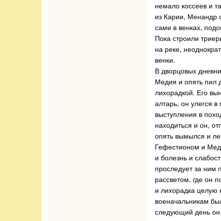
немало коссеев и т
из Карии, Менандр с
сами в венках, под
Пока строили триер
на реке, неоднокра
венки.
В дворцовых дневни
Медия и опять пил 
лихорадкой. Его вы
алтарь, он улегся 
выступления в похо
находиться и он, от
опять вымылся и ле
Гефестионом и Меди
и болезнь и слабос
проследует за ним 
рассветом, где он 
и лихорадка целую 
военачальникам был
следующий день он 