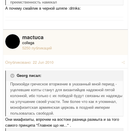
преемственность намекал
А почему смайлик в черной шляпе :drinks:
mactuca
collega
5250 публикаций
Опубликовано:
22 Jun 2010
Georg писал:
Произойди греческое вторжение в указанный мной период -
уцелевшие копты станут для византийцев надежной пятой
колонной, ибо только с их победой будут связаны их надежды
на улучшение своей участи. Тем более что как я упоминал,
монофизитская армиянская церковь в поздней империи
пользовалась свободой.
Они миафизиты, впрочем на востоке разница размыта и за того
самого принципа "Главное що ни..." .