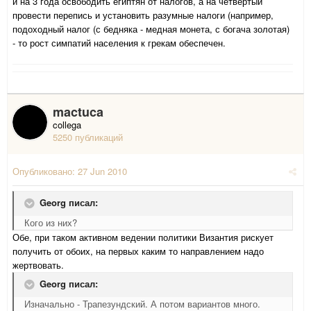
и на 3 года освободить египтян от налогов, а на четвертый
провести перепись и установить разумные налоги (например,
подоходный налог (с бедняка - медная монета, с богача золотая)
- то рост симпатий населения к грекам обеспечен.
mactuca
collega
5250 публикаций
Опубликовано:
27 Jun 2010
Georg писал:
Кого из них?
Обе, при таком активном ведении политики Византия рискует
получить от обоих, на первых каким то направлением надо
жертвовать.
Georg писал:
Изначально - Трапезундский. А потом вариантов много.