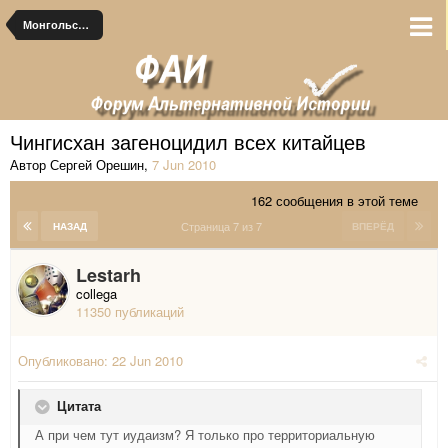
Монгольские альтернативы
Чингисхан загеноцидил всех китайцев
Автор Сергей Орешин
,
7 Jun 2010
162 сообщения в этой теме
Страница 7 из 7
НАЗАД
ВПЕРЁД
Lestarh
collega
11350 публикаций
Опубликовано:
22 Jun 2010
Цитата
А при чем тут иудаизм? Я только про территориальную