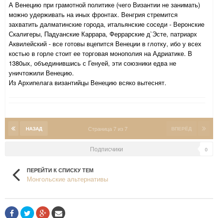
А Венецию при грамотной политике (чего Византии не занимать)
можно удерживать на иных фронтах. Венгрия стремится
захватить далматинские города, итальянские соседи - Веронские
Скалигеры, Падуанские Каррара, Феррарские д`Эсте, патриарх
Аквилейский - все готовы вцепится Венеции в глотку, ибо у всех
костью в горле стоит ее торговая монополия на Адриатике. В
1380ых, объединившись с Генуей, эти союзники едва не
уничтожили Венецию.
Из Архипелага византийцы Венецию всяко вытеснят.
Страница 7 из 7
НАЗАД
ВПЕРЁД
Подписчики
0
ПЕРЕЙТИ К СПИСКУ ТЕМ
Монгольские альтернативы