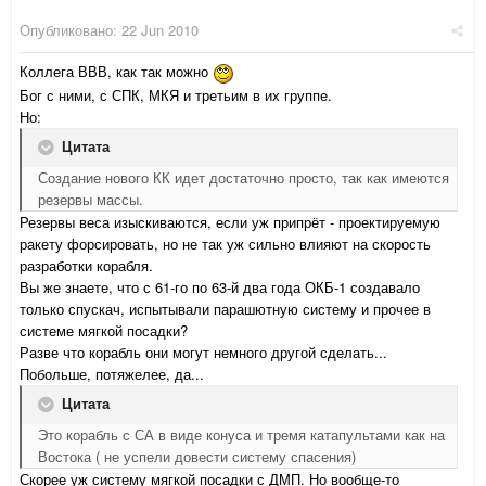
Опубликовано:
22 Jun 2010
Коллега ВВВ, как так можно
Бог с ними, с СПК, МКЯ и третьим в их группе.
Но:
Цитата
Создание нового КК идет достаточно просто, так как имеются
резервы массы.
Резервы веса изыскиваются, если уж припрёт - проектируемую
ракету форсировать, но не так уж сильно влияют на скорость
разработки корабля.
Вы же знаете, что с 61-го по 63-й два года ОКБ-1 создавало
только спускач, испытывали парашютную систему и прочее в
системе мягкой посадки?
Разве что корабль они могут немного другой сделать...
Побольше, потяжелее, да...
Цитата
Это корабль с СА в виде конуса и тремя катапультами как на
Востока ( не успели довести систему спасения)
Скорее уж систему мягкой посадки с ДМП. Но вообще-то