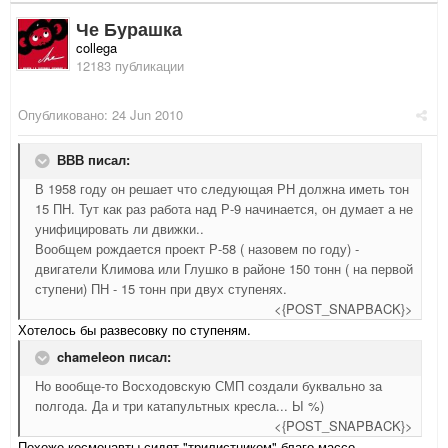
Че Бурашка
collega
12183 публикации
Опубликовано:
24 Jun 2010
ВВВ писал:
В 1958 году он решает что следующая РН должна иметь тон
15 ПН. Тут как раз работа над Р-9 начинается, он думает а не
унифицировать ли движки..
Вообщем рождается проект Р-58 ( назовем по году) -
двигатели Климова или Глушко в районе 150 тонн ( на первой
ступени) ПН - 15 тонн при двух ступенях.
<{POST_SNAPBACK}>
Хотелось бы развесовку по ступеням.
chameleon писал:
Но вообще-то Восходовскую СМП создали буквально за
полгода. Да и три катапультных кресла... Ы %)
<{POST_SNAPBACK}>
Похоже космонавты сидят "трилистником" благо массо-