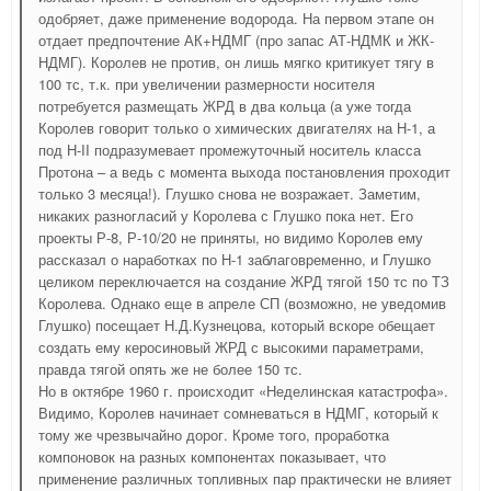
одобряет, даже применение водорода. На первом этапе он
отдает предпочтение АК+НДМГ (про запас АТ-НДМК и ЖК-
НДМГ). Королев не против, он лишь мягко критикует тягу в
100 тс, т.к. при увеличении размерности носителя
потребуется размещать ЖРД в два кольца (а уже тогда
Королев говорит только о химических двигателях на Н-1, а
под Н-II подразумевает промежуточный носитель класса
Протона – а ведь с момента выхода постановления проходит
только 3 месяца!). Глушко снова не возражает. Заметим,
никаких разногласий у Королева с Глушко пока нет. Его
проекты Р-8, Р-10/20 не приняты, но видимо Королев ему
рассказал о наработках по Н-1 заблаговременно, и Глушко
целиком переключается на создание ЖРД тягой 150 тс по ТЗ
Королева. Однако еще в апреле СП (возможно, не уведомив
Глушко) посещает Н.Д.Кузнецова, который вскоре обещает
создать ему керосиновый ЖРД с высокими параметрами,
правда тягой опять же не более 150 тс.
Но в октябре 1960 г. происходит «Неделинская катастрофа».
Видимо, Королев начинает сомневаться в НДМГ, который к
тому же чрезвычайно дорог. Кроме того, проработка
компоновок на разных компонентах показывает, что
применение различных топливных пар практически не влияет