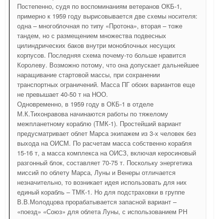
Постепенно, судя по воспоминаниям ветеранов ОКБ-1,
примерно к 1959 году вырисовывается две схемы носителя:
одна – многоблочная по типу «Протона», вторая – тоже
тандем, но с размещением множества подвесных
цилиндрических баков внутри моноблочных несущих
корпусов. Последняя схема почему-то больше нравится
Королеву. Возможно потому, что она допускает дальнейшее
наращивание стартовой массы, при сохранении
транспортных ограничений. Масса ПГ обоих вариантов еще
не превышает 40-50 т на НОО.
Одновременно, в 1959 году в ОКБ-1 в отделе
М.К.Тихонравова начинаются работы по тяжелому
межпланетному кораблю (ТМК-1). Простейший вариант
предусматривает облет Марса экипажем из 3-х человек без
выхода на ОИСМ. По расчетам масса собственно корабля
15-16 т, а масса комплекса на ОИСЗ, включая керосиновый
разгонный блок, составляет 70-75 т. Поскольку энергетика
миссий по облету Марса, Луны и Венеры отличается
незначительно, то возникает идея использовать для них
единый корабль – ТМК-1. Но для подстраховки в группе
В.В.Молодцова прорабатывается запасной вариант –
«поезд» «Союз» для облета Луны, с использованием РН