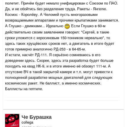
полетит. Причём будет немало унифицирован с Союзом по ПАО.
Да, и не обойтись без разделения труда. Ракеты - Янгелю.
Космос - Королёву. А Челомей пусть многоразовыми
возвращаемыми аппаратами и прочими крылатиками занимается.
А Глушко - движками... Идеально
Если Глушко в 60-м
действительно своим заявлением говорил: "Сергей, в такие
сроки уложится с керосиновым 150-тонником нереально", то
здесь таких хрущёвских сроков нет, а двигатель в итоге будет
готов примерно аналогично РД-253 - в 64-65-м.
И кстати, насчёт РД-111. Я серьёзно сомневаюсь в его
доведении здесь. Скорее, здесь эта разработка будет больше
походить на квад НК-9, и в итоге именно её обзовут 111-м. А
отсутсвие ВЧ в такой закрытой камере и т.п. могут привести к
полноценной разработке мощных двигателей для следующих
космических ракет. Не баллист, а именно космических.
Баллисты на гептиле.
Че Бурашка
collega