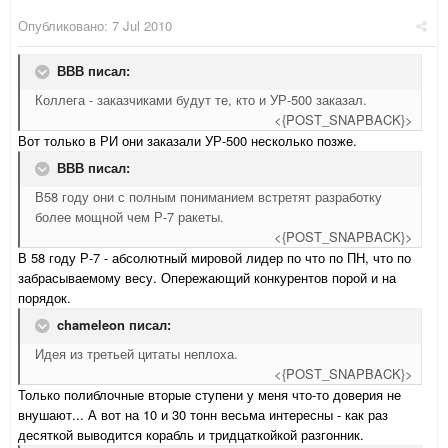
Опубликовано:
7 Jul 2010
ВВВ писал:
Коллега - заказчиками будут те, кто и УР-500 заказал.
<{POST_SNAPBACK}>
Вот только в РИ они заказали УР-500 несколько позже.
ВВВ писал:
В58 году они с полным пониманием встретят разработку
более мощной чем Р-7 ракеты.
<{POST_SNAPBACK}>
В 58 году Р-7 - абсолютный мировой лидер по что по ПН, что по
забрасываемому весу. Опережающий конкурентов порой и на
порядок.
chameleon писал:
Идея из третьей цитаты неплоха.
<{POST_SNAPBACK}>
Только полиблочные вторые ступени у меня что-то доверия не
внушают... А вот на 10 и 30 тонн весьма интересны - как раз
десяткой выводится корабль и тридцаткойкой разгонник.