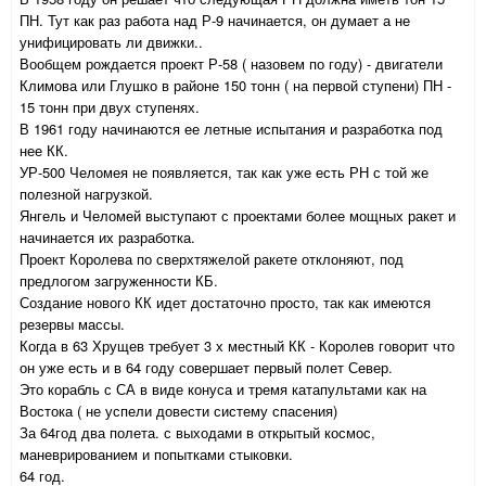
ПН. Тут как раз работа над Р-9 начинается, он думает а не
унифицировать ли движки..
Вообщем рождается проект Р-58 ( назовем по году) - двигатели
Климова или Глушко в районе 150 тонн ( на первой ступени) ПН -
15 тонн при двух ступенях.
В 1961 году начинаются ее летные испытания и разработка под
нее КК.
УР-500 Челомея не появляется, так как уже есть РН с той же
полезной нагрузкой.
Янгель и Челомей выступают с проектами более мощных ракет и
начинается их разработка.
Проект Королева по сверхтяжелой ракете отклоняют, под
предлогом загруженности КБ.
Создание нового КК идет достаточно просто, так как имеются
резервы массы.
Когда в 63 Хрущев требует 3 х местный КК - Королев говорит что
он уже есть и в 64 году совершает первый полет Север.
Это корабль с СА в виде конуса и тремя катапультами как на
Востока ( не успели довести систему спасения)
За 64год два полета. с выходами в открытый космос,
маневрированием и попытками стыковки.
64 год.