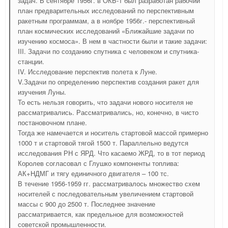
задач. В сентябре 1956г. в ОКБ-1 был разработан рабочий
план предварительных исследований по перспективным
ракетным программам, а в ноябре 1956г.- перспективный
план космических исследований «Ближайшие задачи по
изучению космоса». В нем в частности были и такие задачи:
III. Задачи по созданию спутника с человеком и спутника-
станции.
IV. Исследование перспектив полета к Луне.
V.Задачи по определению перспектив создания ракет для
изучения Луны.
То есть нельзя говорить, что задачи нового носителя не
рассматривались. Рассматривались, но, конечно, в чисто
постановочном плане.
Тогда же намечается и носитель стартовой массой примерно
1000 т и стартовой тягой 1500 т. Параллельно ведутся
исследования РН с ЯРД. Что касаемо ЖРД, то в тот период
Королев согласовал с Глушко компоненты топлива:
АК+НДМГ и тягу единичного двигателя – 100 тс.
В течение 1956-1959 гг. рассматривалось множество схем
носителей с последовательным увеличением стартовой
массы с 900 до 2500 т. Последнее значение
рассматривается, как предельное для возможностей
советской промышленности.