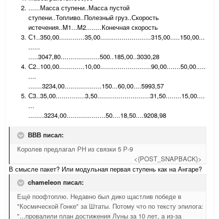
......Масса ступени..Масса пустой
ступени..Топливо..Полезный груз..Скорость
истечения..M1...M2........Конечная скорость
С1..350,00.............35,00..........................315,00.....150,00...
......
.....3047,80....................500..185,00..3030,28
С2..100,00.............10,00..........................90,00.......50,00.....
....
.......3234,00...................150...60,00....5993,57
С3..35,00...............3,50...........................31,50........15,00....
...
........3234,00....................50....18,50....9208,98
ВВВ писал:
Королев предлагал РН из связки 5 Р-9
<{POST_SNAPBACK}>
В смысле пакет? Или модульная первая ступень как на Ангаре?
chameleon писал:
Ещё поофтоплю. Недавно был дико щастлив победе в
"Космической Гонке" за Штаты. Потому что по тексту эпилога:
"...провалили план достижения Луны за 10 лет, а из-за