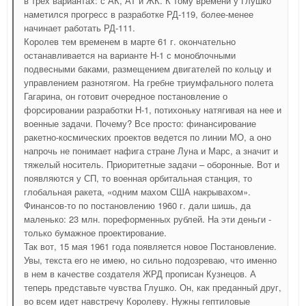
в трех вариантах: с АК, АТ и ЖК. К тому времени у Глушко
наметился прогресс в разработке РД-119, более-менее
начинает работать РД-111.
Королев тем временем в марте 61 г. окончательно
останавливается на варианте Н-1 с моноблочными
подвесными баками, размещением двигателей по кольцу и
управлением разнотягом. На гребне триумфального полета
Гагарина, он готовит очередное постановление о
форсировании разработки Н-1, потихоньку натягивая на нее и
военные задачи. Почему? Все просто: финансирование
ракетно-космических проектов ведется по линии МО, а оно
напрочь не понимает нафига стране Луна и Марс, а значит и
тяжелый носитель. Приоритетные задачи – оборонные. Вот и
появляются у СП, то военная орбитальная станция, то
глобальная ракета, «одним махом США накрывахом».
Финансов-то по постановлению 1960 г. дали шишь, да
маленько: 23 млн. пореформенных рублей. На эти деньги -
только бумажное проектирование.
Так вот, 15 мая 1961 года появляется новое Постановление.
Увы, текста его не имею, но сильно подозреваю, что именно
в нем в качестве создателя ЖРД прописан Кузнецов. А
теперь представьте чувства Глушко. Он, как преданный друг,
во всем идет навстречу Королеву. Нужны гептиловые