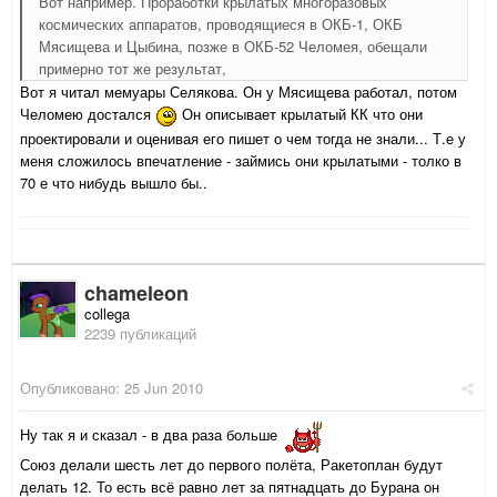
Вот например. Проработки крылатых многоразовых
космических аппаратов, проводящиеся в ОКБ-1, ОКБ
Мясищева и Цыбина, позже в ОКБ-52 Челомея, обещали
примерно тот же результат,
Вот я читал мемуары Селякова. Он у Мясищева работал, потом
Челомею достался
Он описывает крылатый КК что они
проектировали и оценивая его пишет о чем тогда не знали... Т.е у
меня сложилось впечатление - займись они крылатыми - толко в
70 е что нибудь вышло бы..
chameleon
collega
2239 публикаций
Опубликовано:
25 Jun 2010
Ну так я и сказал - в два раза больше
Союз делали шесть лет до первого полёта, Ракетоплан будут
делать 12. То есть всё равно лет за пятнадцать до Бурана он