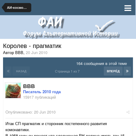
АИ-космонавтика и ракетная техника
Королев - прагматик
Автор ВВВ
,
20 Jun 2010
164 сообщения в этой теме
Страница 1 из 7
НАЗАД
ВПЕРЁД
ВВВ
Писатель 2010 года
15917 публикаций
Опубликовано:
20 Jun 2010
Итак СП прагматик и сторонник постепенного развития
комонавтики.
В 1958 году он решает что следующая РН должна иметь тон 15