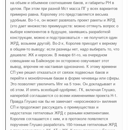
на объем и объемное соотношение баков, и габариты РН в
целом. При этом при разной Мст масса ПГ у всех вариантов
примерно равна. Королеву это представляется весьма
удобным. Во-1-х, он может развязать проект ракеты и ЖРД
(это дает множество преимуществ: можно оттянуть вопрос о
выборе компонентов в будущее, занявшись разработкой
конструкции, можно и подстраховаться – не получится один
ЖРД, возьмем другой). Во-2-х, Королев приходит к верному
в общем-то выводу: если разницы нет, надо выбирать то, что
дешевле: ЖК и керосин. В январе 61-го, на очередном
совещании на Байконуре он осторожно озвучивает этот
вывод, впрочем не настаивая однозначно. К этому времени
СП уже решил отказаться от связок подвесных баков и
перейти к моноблочным бакам в форме чечевицы или сферы.
Это позволяет увеличить Мпг на 5 тонн. Он докладывает и
об этом. И опять всеобщий одобрямс. ГК, включая Глушко,
наперебой соглашаются со всеми изменениями проекта Н-1.
Правда Глушко как бы не замечает «керосинового» виляния
СП и продолжает рассуждать о преимуществах и
недостатках гептиловых ЖРД с разными компонентами.
Королев соглашается с ним, и в протоколе появляется
поручение Глушко разработать 150-тонные гептиловые ЖРД