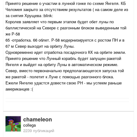
Принято решение о участии в лунной гонке по схеме Янгеля. КБ
Челомея закрыто за отсутствием результатов ( на самом деле из
за снятия Хрущева :blink:
Королев заявляет что первым этапом будет обет луны по
баллистической на Севере с разгонным блоком выведенным той
же Р-58
65 -отработка. 66 облет. Р-58 модернизируется с ростом ПН и в
67 м Север выходит на орбиту Луны.
Одновременно идет отработка посадочного КК на орбите земли.
Принято решение что Лунный корабль будет запущен ракетой
Янгеля и выйдет на орбиту Луны в автоматическом режиме.
Север, вместо первоначально предполагающегося запуска той
же ракетой - полетит к Луне с помощью разгонного блока.
Ежели Янгелю удастся довести свою РН - мы успеем раньше
американцев :(
chameleon
collega
2239 публикаций