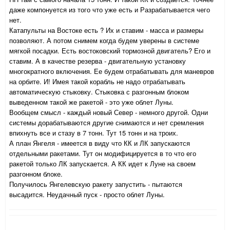
даже компонуется из того что уже есть и Разрабатывается чего
нет.
Катапульты на Востоке есть ? Их и ставим - масса и размеры
позволяют. А потом снимем когда будем уверены в системе
мягкой посадки. Есть востоковский тормозной двигатель? Его и
ставим. А в качестве резерва - двигательную установку
многократного включения. Ее будем отрабатывать для маневров
на орбите. И! Имея такой корабль не надо отрабатывать
автоматическую стыковку. Стыковка с разгонным блоком
выведенном такой же ракетой - это уже облет Луны.
Вообщем смысл - каждый новый Север - немного другой. Одни
системы дорабатываются другие снимаются и нет сремления
впихнуть все и стазу в 7 тонн. Тут 15 тонн и на троих.
А план Янгеля - имеется в виду что КК и ЛК запускаются
отдельными ракетами. Тут он модифицируется в то что его
ракетой только ЛК запускается. А КК идет к Луне на своем
разгонном блоке.
Получилось Янгелевскую ракету запустить - пытаются
высадится. Неудачный пуск - просто облет Луны.