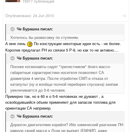
15917 публикаций
Опубликовано:
24 Jun 2010
Че Бурашка писал:
Хотелось бы развесовку по ступеням.
А мне лень
По конструкции некоторые идеи есть - не более.
Королев предлагал РН из связки 5 Р-9, но как то не активно....
Че Бурашка писал:
Похоже космонавты сидят "трилистником" благо массо-
габаритные характеристики носителя позволяют СА
диаметром 4 метра. После отработки СМП и отказа от
катапульт (ну и вообще полной переборки спускача) экипаж
увеличивается до 5-6 человек.
Примерно так, но в 60 е о 5-6 человеках не думают , а
освободившийся объем применяют для запасов топлива для
ориентации СА например.
Че Бурашка писал:
Доразгон двигателями корабля? Ибо химический разгонник ПН
равную своей массе к Луне не выпнет (ЕМНИП, даже