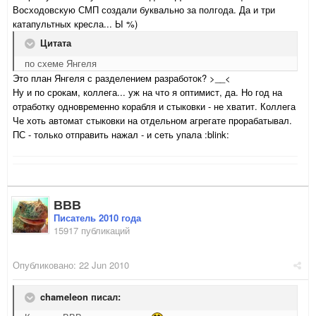
Восходовскую СМП создали буквально за полгода. Да и три
катапультных кресла... Ы %)
Цитата
по схеме Янгеля
Это план Янгеля с разделением разработок? >__<
Ну и по срокам, коллега... уж на что я оптимист, да. Но год на
отработку одновременно корабля и стыковки - не хватит. Коллега
Че хоть автомат стыковки на отдельном агрегате прорабатывал.
ПС - только отправить нажал - и сеть упала :blink:
ВВВ
Писатель 2010 года
15917 публикаций
Опубликовано:
22 Jun 2010
chameleon писал: