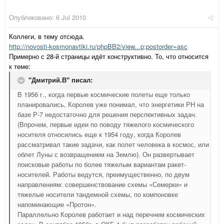
Опубликовано:
6 Jul 2010
Коллеги, в тему отсюда.
http://novosti-kosmonavtiki.ru/phpBB2/view...p;postorder=asc
Примерно с 28-й страницы идёт конструктивно. То, что относится
к теме:
"Дмитрий.В" писал:
В 1956 г., когда первые космические полеты еще только
планировались, Королев уже понимал, что энергетики РН на
базе Р-7 недостаточно для решения перспективных задач.
(Впрочем, первые идеи по поводу тяжелого космического
носителя относились еще к 1954 году, когда Королев
рассматривал такие задачи, как полет человека в космос, или
облет Луны с возвращением на Землю). Он развертывает
поисковые работы по более тяжелым вариантам ракет-
носителей. Работы ведутся, преимущественно, по двум
направлениям: совершенствование схемы «Семерки» и
тяжелые носители тандемной схемы, по компоновке
напоминающие «Протон».
Параллельно Королев работает и над перечнем космических