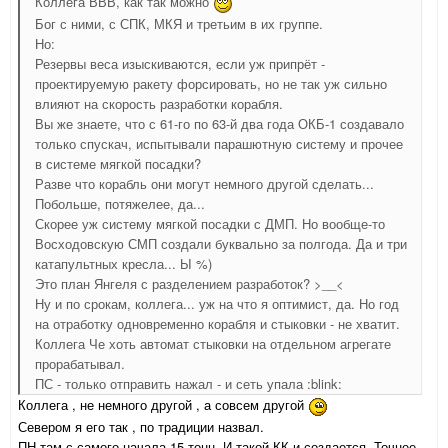
Коллега ВВВ, как так можно
Бог с ними, с СПК, МКЯ и третьим в их группе.
Но:
Резервы веса изыскиваются, если уж припрёт -
проектируемую ракету форсировать, но не так уж сильно
влияют на скорость разработки корабля.
Вы же знаете, что с 61-го по 63-й два года ОКБ-1 создавало
только спускач, испытывали парашютную систему и прочее
в системе мягкой посадки?
Разве что корабль они могут немного другой сделать...
Побольше, потяжелее, да...
Скорее уж систему мягкой посадки с ДМП. Но вообще-то
Восходовскую СМП создали буквально за полгода. Да и три
катапультных кресла... Ы %)
Это план Янгеля с разделением разработок? >__<
Ну и по срокам, коллега... уж на что я оптимист, да. Но год
на отработку одновременно корабля и стыковки - не хватит.
Коллега Че хоть автомат стыковки на отдельном агрегате
прорабатывал.
ПС - только отправить нажал - и сеть упала :blink:
Коллега , не немного другой , а совсем другой
Севером я его так , по традиции назвал.
ПН там с самого начала 15 тонн. И такой КК и создается. Точнее