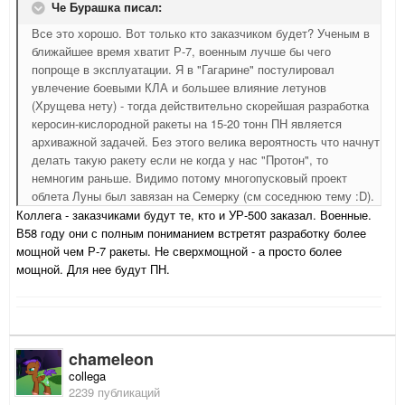
Че Бурашка писал:
Все это хорошо. Вот только кто заказчиком будет? Ученым в
ближайшее время хватит Р-7, военным лучше бы чего
попроще в эксплуатации. Я в "Гагарине" постулировал
увлечение боевыми КЛА и большее влияние летунов
(Хрущева нету) - тогда действительно скорейшая разработка
керосин-кислородной ракеты на 15-20 тонн ПН является
архиважной задачей. Без этого велика вероятность что начнут
делать такую ракету если не когда у нас "Протон", то
немногим раньше. Видимо потому многопусковый проект
облета Луны был завязан на Семерку (см соседнюю тему :D).
Коллега - заказчиками будут те, кто и УР-500 заказал. Военные.
В58 году они с полным пониманием встретят разработку более
мощной чем Р-7 ракеты. Не сверхмощной - а просто более
мощной. Для нее будут ПН.
chameleon
collega
2239 публикаций