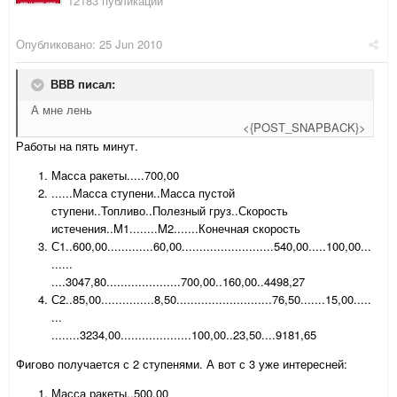
12183 публикации
Опубликовано:
25 Jun 2010
ВВВ писал:
А мне лень
<{POST_SNAPBACK}>
Работы на пять минут.
Масса ракеты.....700,00
......Масса ступени..Масса пустой
ступени..Топливо..Полезный груз..Скорость
истечения..M1........M2.......Конечная скорость
С1..600,00.............60,00..........................540,00.....100,00...
......
....3047,80.....................700,00..160,00..4498,27
С2..85,00...............8,50...........................76,50.......15,00.....
...
........3234,00....................100,00..23,50....9181,65
Фигово получается с 2 ступенями. А вот с 3 уже интересней:
Масса ракеты..500,00