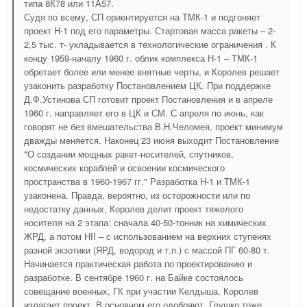
типа 8К78 или 11А57.
Судя по всему, СП ориентируется на ТМК-1 и подгоняет
проект Н-1 под его параметры. Стартовая масса ракеты – 2-
2,5 тыс. т- укладывается в технологические ограничения . К
концу 1959-началу 1960 г. облик комплекса Н-1 – ТМК-1
обретает более или менее внятные черты, и Королев решает
узаконить разработку Постановлением ЦК. При поддержке
Д.Ф.Устинова СП готовит проект Постановления и в апреле
1960 г. направляет его в ЦК и СМ. С апреля по июнь, как
говорят не без вмешательства В.Н.Челомея, проект минимум
дважды меняется. Наконец 23 июня выходит Постановление
"О создании мощных ракет-носителей, спутников,
космических кораблей и освоении космического
пространства в 1960-1967 гг." Разработка Н-1 и ТМК-1
узаконена. Правда, вероятно, из осторожности или по
недостатку данных, Королев делит проект тяжелого
носителя на 2 этапа: сначала 40-50-тонник на химических
ЖРД, а потом НII – с использованием на верхних ступенях
разной экзотики (ЯРД, водород и т.п.) с массой ПГ 60-80 т.
Начинается практическая работа по проектированию и
разработке. В сентябре 1960 г. на Байке состоялось
совещание военных, ГК при участии Келдыша. Королев
излагает проект. В основном его одобряют. Глушко тоже