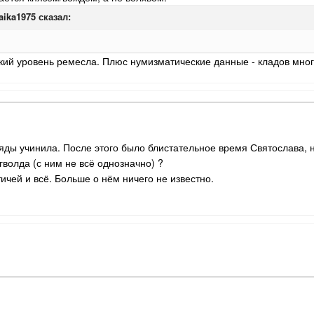
aika1975
сказал:
кий уровень ремесла. Плюс нумизматические данные - кладов мног
яды учинила. После этого было блистательное время Святослава, н
гволда (с ним не всё однозначно) ?
тичей и всё. Больше о нём ничего не известно.