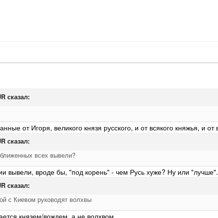
UR
сказал:
нные от Игоря, великого князя русского, и от всякого княжья, и от
UR
сказал:
иближенных всех вывели?
ии вывели, вроде бы, "под корень" - чем Русь хуже? Ну или "лучше"
.
UR
сказал:
ой с Киевом руководят волхвы
тается князем/вождем, а не волхвом.