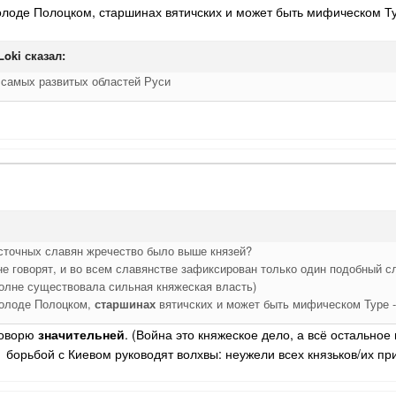
володе Полоцком
, старшинах вятичских и может быть мифическом Ту
Loki
сказал:
з самых развитых областей Руси
осточных славян жречество было выше князей?
не говорят, и во всем славянстве зафиксирован только один подобный сл
олне существовала сильная княжеская власть)
володе Полоцком
,
старшинах
вятичских и может быть мифическом Туре -
 говорю
значительней
. (Война это княжеское дело, а всё остальное
1 борьбой с Киевом руководят волхвы: неужели всех князьков/их п