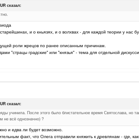
GUR
сказал:
тно.
риода
старейшинах, и о кньязях, и о волхвах - для каждой теории у нас 
едущей роли жрецов по ранее описанным причинам.
дами "страцы градские" или "князья" - тема для отдельной дискусси
GUR
сказал:
яды учинила. После этого было блистательное время Святослава, но там
им не всё однозначно) ?
жно и едва ли будет возможно.
тельным факт, что Олега отправили княжить к древлянам - где, как