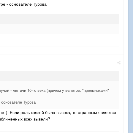
ре - основателе Турова
учай - лютичи 10-го века (причем у велетов, "преемниками"
 основателе Турова
 нет). Если роль князей была высока, то странным является
риближенных всех вывели?