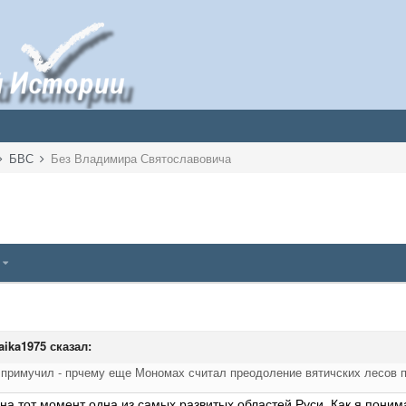
БВС
Без Владимира Святославовича
5
aika1975
сказал:
х примучил - прчему еще Мономах считал преодоление вятичских лесов 
на тот момент одна из самых развитых областей Руси. Как я поним