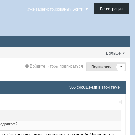
Регистрация
Уже зарегистрированы? Войти
Больше
Войдите, чтобы подписаться
Подписчики
2
365 сообщений в этой теме
подвигом?
аю, Святослав с ними договорился миром (и Ярополк этот