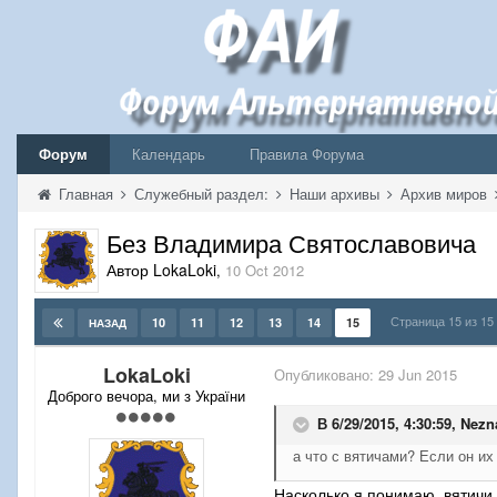
Форум
Календарь
Правила Форума
Главная
Служебный раздел:
Наши архивы
Архив миров
Без Владимира Святославовича
Автор LokaLoki
,
10 Oct 2012
Страница 15 из 1
10
11
12
13
14
15
НАЗАД
LokaLoki
Опубликовано:
29 Jun 2015
Доброго вечора, ми з України
В 6/29/2015, 4:30:59,
Nezn
а что с вятичами? Если он и
Насколько я понимаю, вятичи