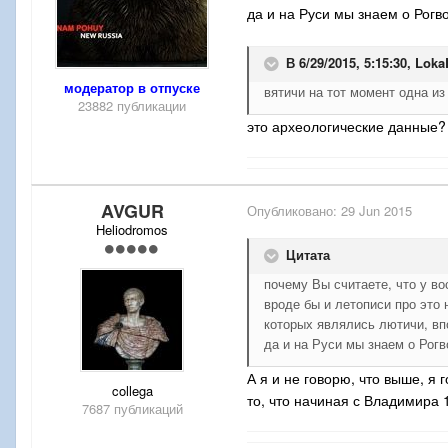
да и на Руси мы знаем о Рог
В 6/29/2015, 5:15:30,
Loka
модератор в отпуске
вятичи на тот момент одна и
23882 публикации
это археологические данные?
AVGUR
Опубликовано:
29 Jun 2015
Heliodromos
Цитата
почему Вы считаете, что у в
вроде бы и летописи про это 
которых являлись лютичи, вп
да и на Руси мы знаем о Рог
А я и не говорю, что выше, я
collega
то, что начиная с Владимира 
7687 публикаций