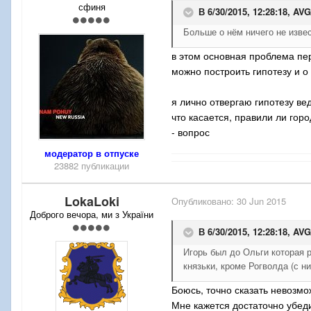
сфиня
В 6/30/2015, 12:28:18,
AV
Больше о нём ничего не извес
в этом основная проблема пе
можно построить гипотезу и о 
я лично отвергаю гипотезу в
что касается, правили ли горо
- вопрос
модератор в отпуске
23882 публикации
LokaLoki
Опубликовано:
30 Jun 2015
Доброго вечора, ми з України
В 6/30/2015, 12:28:18,
AV
Игорь был до Ольги которая р
князьки, кроме Рогволда (с н
Боюсь, точно сказать невозмо
Мне кажется достаточно убеди