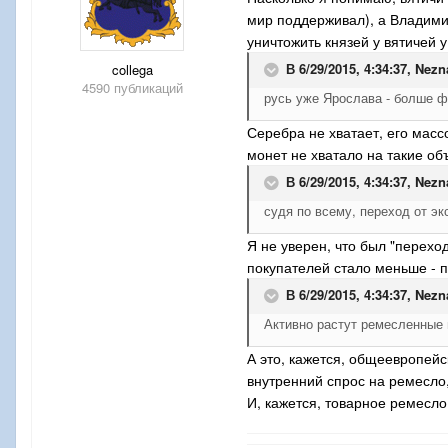
мир поддерживал), а Владимир
уничтожить князей у вятичей
В 6/29/2015, 4:34:37,
Nezn
collega
4590 публикаций
русь уже Ярослава - болше ф
Серебра не хватает, его масс
монет не хватало на такие о
В 6/29/2015, 4:34:37,
Nezn
судя по всему, переход от э
Я не уверен, что был "переход
покупателей стало меньше - п
В 6/29/2015, 4:34:37,
Nezn
Активно растут ремесленные 
А это, кажется, общеевропейс
внутренний спрос на ремесло,
И, кажется, товарное ремесло 