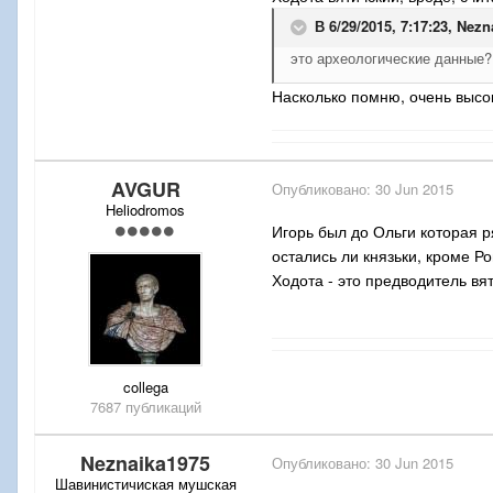
В 6/29/2015, 7:17:23,
Nezn
это археологические данные?
Насколько помню, очень высо
AVGUR
Опубликовано:
30 Jun 2015
Heliodromos
Игорь был до Ольги которая р
остались ли князьки, кроме Ро
Ходота - это предводитель вя
collega
7687 публикаций
Neznaika1975
Опубликовано:
30 Jun 2015
Шавинистичиская мушская