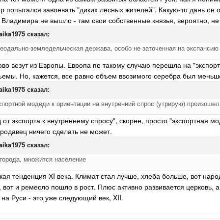
 попытался завоевать "диких лесных жителей". Какую-то дань он от
 у Владимира не вышло - там свои собственные князья, вероятно, 
aika1975
сказал:
еодально-земледельческая держава, особо не заточенная на экспансию -
ово везут из Европы. Европа по такому случаю перешла на "экспорт
бъемы.
Но, кажется, все равно объем ввозимого серебра был меньше
aika1975
сказал:
кспортной модеди к ориентации на внутрениий спрос (утрирую) произоше
 от экспорта к внутреннему спросу", скорее, просто "экспортная м
родавец ничего сделать не может.
aika1975
сказал:
города, множится население
кая тенденция ХI века. Климат стал лучше, хлеба больше, вот наро
 вот и ремесло пошло в рост. Плюс активно развивается церковь, 
на Руси - это уже следующий век, XII.