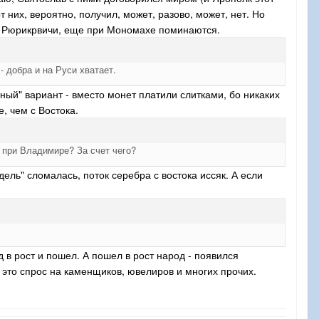
 них, вероятно, получил, может, разово, может, нет. Но
не Рюрикрвичи, еще при Мономахе поминаются.
 добра и на Руси хватает.
ный" вариант - вместо монет платили слитками, бо никаких
, чем с Востока.
л при Владимире? За счет чего?
одель" сломалась,
поток серебра с востока иссяк.
А если
д в рост и пошел. А пошел в рост народ - появился
а это спрос на каменщиков,
ювелиров и многих прочих.