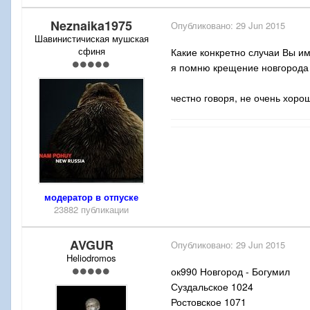
Neznaika1975
Опубликовано:
29 Jun 2015
Шавинистичиская мушская
сфиня
Какие конкретно случаи Вы им
я помню крещение новгорода -
честно говоря, не очень хоро
модератор в отпуске
23882 публикации
AVGUR
Опубликовано:
29 Jun 2015
Heliodromos
ок990 Новгород - Богумил
Суздальское 1024
Ростовское 1071