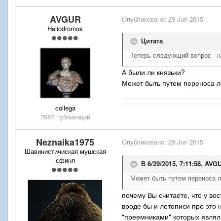
AVGUR
Опубликовано:
29 Jun 2015
Heliodromos
Цитата
Теперь следующий вопрос - н
А были ли князьки?
Может быть путем переноса л
collega
7687 публикаций
Neznaika1975
Опубликовано:
29 Jun 2015
Шавинистичиская мушская
сфиня
В 6/29/2015, 7:11:58,
AVG
Может быть путем переноса л
почему Вы считаете, что у во
вроде бы и летописи про это 
"преемниками" которых являл