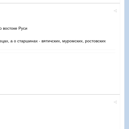
о востоке Руси
цах, а о старшинах - вятичских, муромских, ростовских