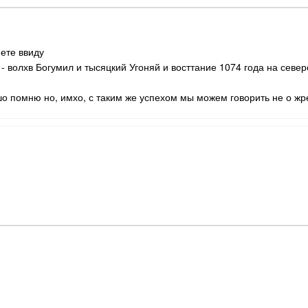
ете ввиду
 волхв Богумил и тысяцкий Угоняй и восттание 1074 года на север
шо помню но, имхо, с таким же успехом мы можем говорить не о жре