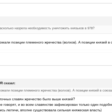
асколько назрела необходимость уничтожить князьков в 978?
омали позиции племеного жречества (волхов). А позиции князей в
UR
сказал:
омали позиции племеного жречества (волхов). А позиции князей в союз
сточных славян жречество было выше князей?
не говорят, и во всем славянстве зафиксирован только один подобны
ись лютичи, вполне существовала сильная княжеская власть)