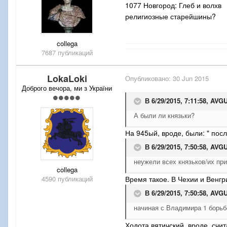
1077 Новгород: Глеб и волхв
религиозные старейшины?
collega
7687 публикаций
LokaLoki
Опубликовано:
30 Jun 2015
Доброго вечора, ми з України
В 6/29/2015, 7:11:58,
AVG
А были ли князьки?
На 945ый, вроде, были: "
посла
В 6/29/2015, 7:50:58,
AVG
неужели всех князьков/их пр
collega
4590 публикаций
Время такое. В Чехии и Венгр
В 6/29/2015, 7:50:58,
AVG
начиная с Владимира 1 борьб
Ходота вятичский, вроде, счи