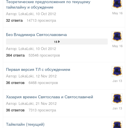
Теоретические предположения по текущему
таймлайну и обсуждение
23
Автор:
LokaLoki
,
10 Oct 2012
May
32
ответа
14713
просмотра
2016
Без Владимира Святославовича
15
23
Автор:
LokaLoki
,
10 Oct 2012
May
2016
364
ответа
53546
просмотров
Первая версия ТЛ с обсуждением
Автор:
LokaLoki
,
12 Nov 2012
11
36
ответов
6468
просмотров
Jan
2013
Хазария времен Святослава и Святославичей
Автор:
LokaLoki
,
21 Nov 2012
8
36
ответов
7313
просмотра
Jan
2013
Таймлайн (текущий)