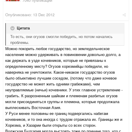
7040 публикаций
Опубликовано:
13 Dec 2012
Цитата
То есть, они огузов смогли победить, но потом начались
проблемы.
Можно покорить любое государство, но земледельческое
население можно удерживать в повиновении довольно долго, а
как держать в узде кочевников, которые не привязаны к
определенному месту? Огузов хорезмийцы победили, но
наверняка не уничтожили. Какое-никакое государство огузов
было объективно лучшим соседом, (потому что даже кочевое
государство не может жить одними грабежами), чем
неуправляемые (ничьи) кочевники. У этих главное устремление -
грабить. К разрозненным шайкам и племенам разбитых огузов
могли присоединяться группы и племена, которые продолжала
выплескивать Восточная Азия.
У Руси менее половины ее границ подвергались набегам
кочевников, и то она иногда с трудом отражала их. Границы же и
Хорезма, и Хазарии были открыты со всех сторон.
Волжская Булгария могла выстоять тоже по причине того, что с