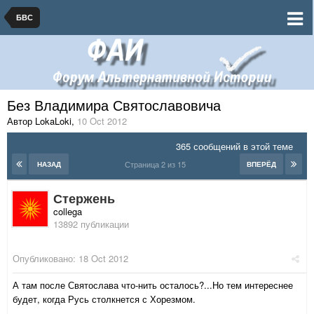
БВС
Без Владимира Святославовича
Автор LokaLoki
,
10 Oct 2012
365 сообщений в этой теме
Страница 2 из 15
НАЗАД
ВПЕРЁД
Стержень
collega
13892 публикации
Опубликовано:
18 Oct 2012
А там после Святослава что-нить осталось?...Но тем интереснее
будет, когда Русь столкнется с Хорезмом.