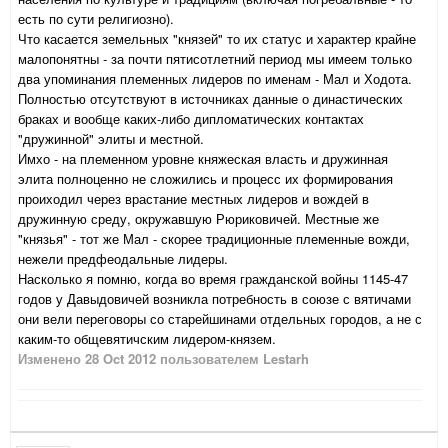
есть по сути религиозно).
Что касается земельных "князей" то их статус и характер крайне
малопонятны - за почти пятисотлетний период мы имеем только
два упоминания племенных лидеров по именам - Мал и Ходота.
Полностью отсутствуют в источниках данные о династических
браках и вообще каких-либо дипломатических контактах
"дружинной" элиты и местной.
Имхо - на племенном уровне княжеская власть и дружинная
элита полноценно не сложились и процесс их формирования
проиходил через врастание местных лидеров и вождей в
дружинную среду, окружавшую Рюриковичей. Местные же
"князья" - тот же Мал - скорее традиционные племенные вожди,
нежели предфеодальные лидеры.
Насколько я помню, когда во время гражданской войны 1145-47
годов у Давыдовичей возникла потребность в союзе с вятичами
они вели переговоры со старейшинами отдельных городов, а не с
каким-то общевятичским лидером-князем.
Изменено
28 Oct 2012
пользователем Lestarh