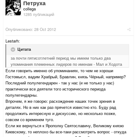
Петруха
collega
1285 публикаций
Опубликовано:
28 Oct 2012
Lestarh:
Цитата
за почти пятисотлетний период мы имеем только два
упоминания племенных лидеров по именам - Мал и Ходота
Если говорить именно об упоминаниях, то чем не хороши
Гостомысл, вадим Храбрый, Бравлин, князь Чёрный, например?
Последний полулегендарен - так у нас (и не только у нас)
практически все деятели того исторического периода
полулегендарны.
Впрочем, я же говорю: расхождение наших точек зрения в
деталях. Но в них как раз прячется известно кто. Буду рад
продолжить интересную и дискуссию, но несколько позже,
совсем со временем туго.
Если же вернуться к Ярополку Святославичу, Великому князю
Киевскому, то неплохо бы все-таки рассмотреть вопрос - откуда