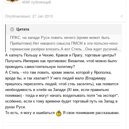
4590 публикаций
Опубликовано:
27 Jan 2013
Цитата
ППКС. на западе Руси ловить нечего (кроме может быть
Прибалтики).Нет никакого смысла ПМСМ в эти польско-чехо-
германские разбрки влезать.А вот Степь...Она ждет русичей...
А хапнуть Польшу и Чехию, Краков и Прагу, торговые центры?
Получить Империю как противовес Византии, чтоб можно было
проводить самостоятельную политику?
А Степь - что там ловить, кроме земли, которой у Ярополка,
вроде бы, и так хватает? У него людей мало (Владимиру
пришлось переселять людей, чтоб стеь заселять), как появится
необходимость в хлебе на Западе (XI век, если правильно
понимаю) - тогда и могут начать возделывать поля "на экспорт",
особенно, если к тому времени будет торговый путь на Запад в
руках Руси.
То есть, я могу и ошибаться
Я свое понимание рассказываю.