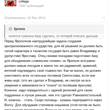
collega
7040 публикаций
Опубликовано:
23 Nov 2012
Цитата
хочется сначала базу сделать, от которой плясать дальше
Перед Ярополком наитруднейшая задача создания
централизованного государства, для её решения он должен быть
силой характера и талантом государя быть равен Владимиру и
(допустим) Ярославу. Отец своими походами подготовил базу
для объединения славянских племен, но Ярополк всё-равно
должен новым походом в земли тех же радимичей, кривичей,
вятичей подтвердить своё главенство. Как ни жалко, он должен
уничтожить всех остальных потомков Святослава, если они
живы ещё. (это же сделал и Владимир, не смотря на все
уверения в невиновности и "плачи" по погибшим братьям).
Конечно, надо определиться с единой религией для своих
подданных и лучше раньше, чем это сделал Равноапостольный.
И, конечно, - степь. Скоро половцы - куманы переправятся через
Волгу. Для обуздания степняков-хищников (чтоб потом не было
ограничения продвижению Руси на юг и юго-восток, как это