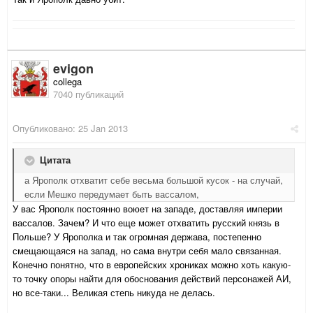
evigon
collega
7040 публикаций
Опубликовано:
25 Jan 2013
Цитата
а Ярополк отхватит себе весьма большой кусок - на случай,
если Мешко передумает быть вассалом,
У вас Ярополк постоянно воюет на западе, доставляя империи
вассалов. Зачем? И что еще может отхватить русский князь в
Польше? У Ярополка и так огромная держава, постепенно
смещающаяся на запад, но сама внутри себя мало связанная.
Конечно понятно, что в европейских хрониках можно хоть какую-
то точку опоры найти для обоснования действий персонажей АИ,
но все-таки... Великая степь никуда не делась.