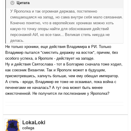
Цитата
У Ярополка и так огромная держава, постепенно
смещающаяся на запад, но сама внутри себя мало связанная.
Конечно понятно, что в европейских хрониках можно хоть
какую-то точку опоры найти для обоснования действий
персонажей АИ, но все-таки... Великая степь никуда не
делась.
Не только хроники, еще действия Владимира в РИ. Только
Владимир пытался "сместить деражву на восток", причем, без
особого успеха, а Ярополк - действует на западе.
Ну и действия Святослава - тот в Болгарию сначала тоже ходил,
как союзник Византии. Так и Ярополк может в будущем,
присмотревшись, хапнуть больше, чем ему обещал император.
А степь - вроде, Владимир ее тоже не осваивал, пока война с
печенегами не началась? А тут она может быть менее
ожесточенной. Не получится ли послезнание у Ярополка?
LokaLoki
collega