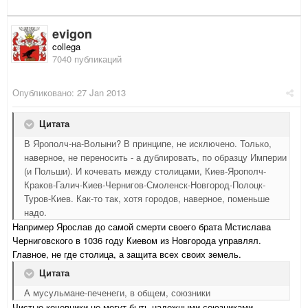
evigon
collega
7040 публикаций
Опубликовано:
27 Jan 2013
Цитата
В Ярополч-на-Волыни? В принципе, не исключено. Только,
наверное, не переносить - а дублировать, по образцу Империи
(и Польши). И кочевать между столицами, Киев-Ярополч-
Краков-Галич-Киев-Чернигов-Смоленск-Новгород-Полоцк-
Туров-Киев. Как-то так, хотя городов, наверное, поменьше
надо.
Например Ярослав до самой смерти своего брата Мстислава
Черниговского в 1036 году Киевом из Новгорода управлял.
Главное, не где столица, а защита всех своих земель.
Цитата
А мусульмане-печенеги, в общем, союзники
Чистые кочевники не могут быть надежными союзниками.