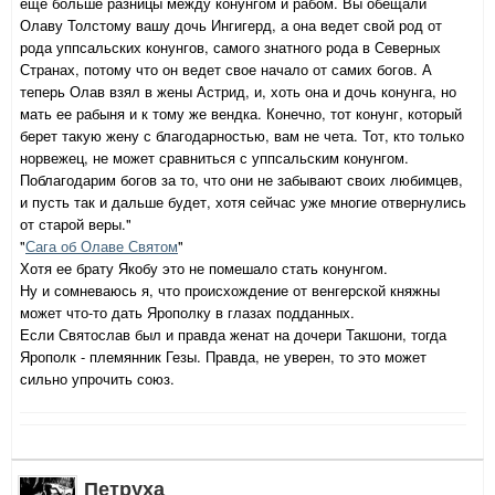
еще больше разницы между конунгом и рабом. Вы обещали
Олаву Толстому вашу дочь Ингигерд, а она ведет свой род от
рода уппсальских конунгов, самого знатного рода в Северных
Странах, потому что он ведет свое начало от самих богов. А
теперь Олав взял в жены Астрид, и, хоть она и дочь конунга, но
мать ее рабыня и к тому же вендка. Конечно, тот конунг, который
берет такую жену с благодарностью, вам не чета. Тот, кто только
норвежец, не может сравниться с уппсальским конунгом.
Поблагодарим богов за то, что они не забывают своих любимцев,
и пусть так и дальше будет, хотя сейчас уже многие отвернулись
от старой веры."
"
Сага об Олаве Святом
"
Хотя ее брату Якобу это не помешало стать конунгом.
Ну и сомневаюсь я, что происхождение от венгерской княжны
может что-то дать Ярополку в глазах подданных.
Если Святослав был и правда женат на дочери Такшони, тогда
Ярополк - племянник Гезы. Правда, не уверен, то это может
сильно упрочить союз.
Петруха