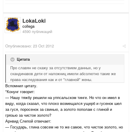
LokaLoki
collega
4590 публикаций
Опубликовано:
23 Oct 2012
Цитата
Про славян не скажу за отсутствием данных, но у
скандинавов дети от наложниц имели абсолютно такие же
права наследования как и от "главной" жены.
Вспомнил цитату.
"Конунг говорит:
— Нашу тяжбу решили на уппсальском тинге. Но что он имел в
виду, когда сказал, что плохо возмещался ущерб и гусенок шел
за гуся, поросенок за свинью, а золото пополам с глиной и
грязью за чистое золото?
Арнвид Слепой отвечает:
— Государь, глина совсем не то же самое, что чистое золото, но