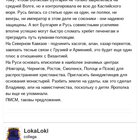
средней Волге, но и контролировала ее всю до Каспийского
моря. Русь билась со степью один на один, ни поляки, ни
венгры, ни император в этом деле не союзники - они надежно
защищены. А вот Булгария и Русь совместными усилиями
вполне успешно могут быстро сломать хребет печенегам и
преградить путь куманам-половцам.
На Северном Кавказе - подчинить касогов, алан, хазар-тюркютов,
завязать тесные связи с Грузией и Арменией, это будет еще один
плюс в отношениях с Византией.
На Руси основать епископии в наиболее значимых центрах
(Новгород, Чернигов, Ростов, Смоленск, Полоцк и Псков) для
распространения христианства. Пригласить бенедиктинцев для
основания монастырей. Разбить землю на уделы, как это сделал
Владимир, или на наместничества, поскольку о детях Ярополка
вы еще не упоминали.
ПМСМ, таковы предложения.
LokaLoki
collega