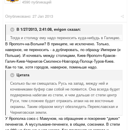
4590 публикаций
Опубликовано:
27 Jan 2013
В 1/27/2013, 2:41:08, evigon сказал:
Тогда и столицу ему надо переносить куда-нибудь в Галицию.
В Ярополч-на-Волыни? В принципе, не исключено. Только,
наверное, не переносить - а дублировать, по образцу Империи (и
Польши). И кочевать между столицами, Киев-Ярополч-Краков-
Галич-Киев-Чернигов-Смоленск-Новгород-Полоцк-Туров-Киев.
Как-то так, хотя городов, наверное, поменьше надо.
Цитата
Сколько бы ни смещалась Русь на запад, между ней и
кочевниками буфер сам собой не появится. Она всегда будет
подвержена набегам из степи, и чем дальше от степи центр
Руси, тем сложнее будет отражать атаки на ее восточные
окраины. Таким образом могут обезлюдеть Переяславская и
Черниговская земли.
У Ярополка союз с Мамуном, на обращение и покорение "диких"
печенегов. А мусульмане-печенеги, в общем, союзники. В степи
на 980-ые больше и нет никого. Как поутихнет на западе и