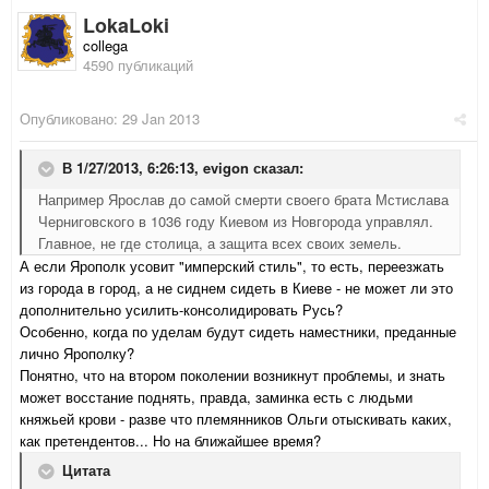
LokaLoki
collega
4590 публикаций
Опубликовано:
29 Jan 2013
В 1/27/2013, 6:26:13, evigon сказал:
Например Ярослав до самой смерти своего брата Мстислава
Черниговского в 1036 году Киевом из Новгорода управлял.
Главное, не где столица, а защита всех своих земель.
А если Ярополк усовит "имперский стиль", то есть, переезжать
из города в город, а не сиднем сидеть в Киеве - не может ли это
дополнительно усилить-консолидировать Русь?
Особенно, когда по уделам будут сидеть наместники, преданные
лично Ярополку?
Понятно, что на втором поколении возникнут проблемы, и знать
может восстание поднять, правда, заминка есть с людьми
княжьей крови - разве что племянников Ольги отыскивать каких,
как претендентов... Но на ближайшее время?
Цитата