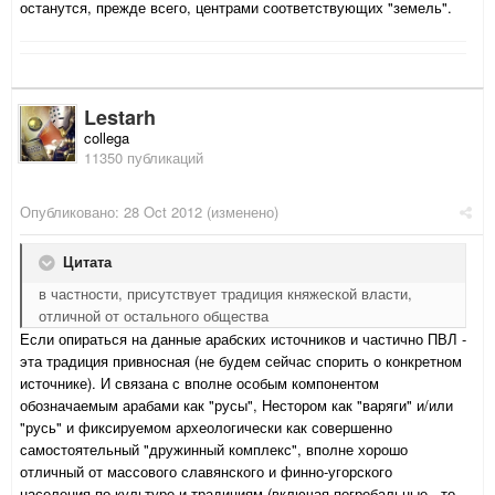
останутся, прежде всего, центрами соответствующих "земель".
Lestarh
collega
11350 публикаций
Опубликовано:
28 Oct 2012
(изменено)
Цитата
в частности, присутствует традиция княжеской власти,
отличной от остального общества
Если опираться на данные арабских источников и частично ПВЛ -
эта традиция привносная (не будем сейчас спорить о конкретном
источнике). И связана с вполне особым компонентом
обозначаемым арабами как "русы", Нестором как "варяги" и/или
"русь" и фиксируемом археологически как совершенно
самостоятельный "дружинный комплекс", вполне хорошо
отличный от массового славянского и финно-угорского
населения по культуре и традициям (включая погребальные - то