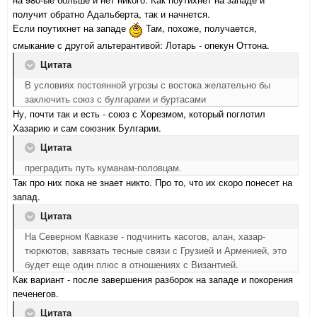
получит обратно Адальберта, так и начнется.
Если поутихнет на западе
Там, похоже, получается,
смыкание с другой альтерантивой: Лотарь - опекун Оттона.
Цитата
В условиях постоянной угрозы с востока желательно бы
заключить союз с булгарами и буртасами
Ну, почти так и есть - союз с Хорезмом, который поглотил
Хазарию и сам союзник Булгарии.
Цитата
преградить путь куманам-половцам.
Так про них пока не знает никто. Про то, что их скоро понесет на
запад.
Цитата
На Северном Кавказе - подчинить касогов, алан, хазар-
тюркютов, завязать тесные связи с Грузией и Арменией, это
будет еще один плюс в отношениях с Византией.
Как вариант - после завершения разборок на западе и покорения
печенегов.
Цитата