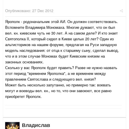
Опубликовано:
27 Dec 2012
Ярополк - родоначальник этой АИ. Он должен соответствовать.
Вспомните Владимира Мономаха. Многие думают, что он был
вел. кн. киевским чуть не 30 лет. А на самом деле? И кто знает
Святополка II, который сидел в Киеве целых 20 лет? Один из
альтисториков на нашем форуме, предлагая на Руси западную
модель наследования: от отца к старшему сыну, сделал вывод,
что и в этом случае Мономах будет Киевским князем на
законных основаниях.
Сколько у вас Ярополк будет править? Разве не нужно назвать
этот период "временем Ярополка", а не временем между
правлением Святослава и следующего вел. князя?
Может быть несколько запутанно, но примерно так: воевать
могут и воеводы вел. кн., но то, что они завоюют, все равно
приобретет Ярополк.
Владислав