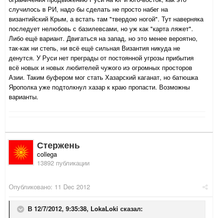
случилось в РИ, надо бы сделать не просто набег на
византийский Крым, а встать там "твердою ногой". Тут наверняка
последует нелюбовь с базилевсами, но уж как "карта ляжет".
Либо ещё вариант. Двигаться на запад, но это менее вероятно,
так-как ни степь, ни всё ещё сильная Византия никуда не
денутся. У Руси нет преграды от постоянной угрозы прибытия
всё новых и новых любителей чужого иэ огромных просторов
Азии. Таким буфером мог стать Хазарский каганат, но батюшка
Ярополка уже подтолкнул хазар к краю пропасти. Возможны
варианты.
Стержень
collega
13892 публикации
Опубликовано:
11 Dec 2012
В 12/7/2012, 9:35:38, LokaLoki сказал: