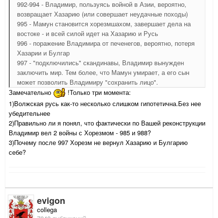
992-994 - Владимир, пользуясь войной в Азии, вероятно,
возвращает Хазарию (или совершает неудачные походы)
995 - Мамун становится хорезмшахом, завершает дела на
востоке - и всей силой идет на Хазарию и Русь
996 - поражение Владимира от печенегов, вероятно, потеря
Хазарии и Булгар
997 - "подключились" скандинавы, Владимир вынужден
заключить мир. Тем более, что Мамун умирает, а его сын
может позволить Владимиру "сохранить лицо".
Замечательно
!Только три момента:
1)Волжская русь как-то несколько слишком гипотетична.Без нее
убедительнее
2)Правильно ли я понял, что фактически по Вашей реконструкции
Владимир вел 2 войны с Хорезмом - 985 и 988?
3)Почему после 997 Хорезм не вернул Хазарию и Булгарию
себе?
evigon
collega