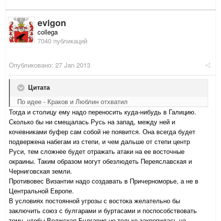
evigon
collega
7040 публикаций
Опубликовано:
27 Jan 2013
Цитата
По идее - Краков и Люблин отхватил
Тогда и столицу ему надо переносить куда-нибудь в Галицию.
Сколько бы ни смещалась Русь на запад, между ней и
кочевниками буфер сам собой не появится. Она всегда будет
подвержена набегам из степи, и чем дальше от степи центр
Руси, тем сложнее будет отражать атаки на ее восточные
окраины. Таким образом могут обезлюдеть Переяславская и
Черниговская земли.
Противовес Византии надо создавать в Причерноморье, а не в
Центральной Европе.
В условиях постоянной угрозы с востока желательно бы
заключить союз с булгарами и буртасами и поспособствовать
тому, чтобы Волжская Булгария не только закрепилась на