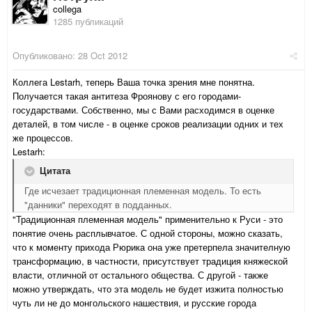
collega
1285 публикаций
Опубликовано:
28 Oct 2012
Коллега Lestarh, теперь Ваша точка зрения мне понятна.
Получается такая антитеза Фроянову с его городами-
государствами. Собственно, мы с Вами расходимся в оценке
деталей, в том числе - в оценке сроков реализации одних и тех
же процессов.
Lestarh:
Цитата
Где исчезает традиционная племенная модель. То есть
"данники" переходят в подданных.
"Традиционная племенная модель" применительно к Руси - это
понятие очень расплывчатое. С одной стороны, можно сказать,
что к моменту прихода Рюрика она уже претерпела значителную
трансформацию, в частности, присутствует традиция княжеской
власти, отличной от остального общества. С другой - также
можно утверждать, что эта модель не будет изжита полностью
чуть ли не до монгольского нашествия, и русские города