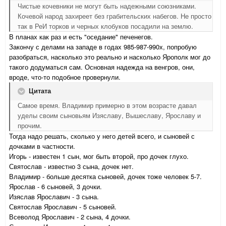
Чистые кочевники не могут быть надежными союзниками.
Кочевой народ захиреет без грабительских набегов. Не просто
так в РеИ торков и черных клобуков посадили на землю.
В планах как раз и есть "оседание" печенегов.
Закончу с делами на западе в годах 985-987-990х, попробую
разобраться, насколько это реально и насколько Ярополк мог до
такого додуматься сам. Основная надежда на венгров, они,
вроде, что-то подобное провернули.
Цитата
Самое время. Владимир примерно в этом возрасте давал
уделы своим сыновьям Изяславу, Вышеславу, Ярославу и
прочим.
Тогда надо решать, сколько у него детей всего, и сыновей с
дочками в частности.
Игорь - известен 1 сын, мог быть второй, про дочек глухо.
Святослав - известно 3 сына, дочек нет.
Владимир - больше десятка сыновей, дочек тоже человек 5-7.
Ярослав - 6 сыновей, 3 дочки.
Изяслав Ярославич - 3 сына.
Святослав Ярославич - 5 сыновей.
Всеволод Ярославич - 2 сына, 4 дочки.