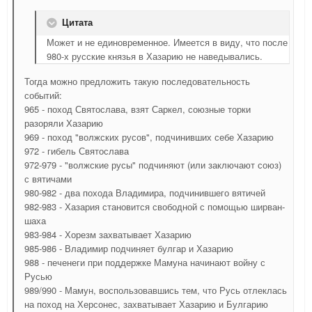
Цитата
Может и не единовременное. Имеется в виду, что после
980-х русские князья в Хазарию не наведывались.
Тогда можно предложить такую последовательность
событий:
965 - поход Святослава, взят Саркел, союзные торки
разоряли Хазарию
969 - поход "волжских русов", подчинивших себе Хазарию
972 - гибель Святослава
972-979 - "волжские русы" подчиняют (или заключают союз)
с вятичами
980-982 - два похода Владимира, подчинившего вятичей
982-983 - Хазария становится свободной с помощью ширван-
шаха
983-984 - Хорезм захватывает Хазарию
985-986 - Владимир подчиняет булгар и Хазарию
988 - печенеги при поддержке Мамуна начинают войну с
Русью
989/990 - Мамун, воспользовавшись тем, что Русь отлеклась
на поход на Херсонес, захватывает Хазарию и Булгарию