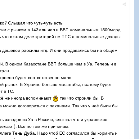
ко? Слышал что чуть-чуть есть.
оссии с рынком в 143млн чел и ВВП номинальным 1500млрд,
 что в этом деле критерий не ППС а номинальные доходы.
-за дешёвой рабсилы итд. И они продавались бы на общем
й. В одном Казахстане ВВП больше чем в Уа. Теперь и в
трлн.
строено будет соответственно мало.
кий рынок. В Украине больше масштабы, поэтому будет
т в ТС.
 всё же иногда вспоминают
так что строили бы. В
а можно договориться с паханами. Так что у неё были бы
ь заводов из Уа в Россию, слышал что и украинские
делают). Всё по тем же причинам.
оллега
Тень Дуба.
Надо чтоб ЕС согласился бы кормить и