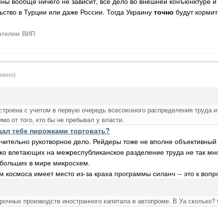
аины вообще ничего не зависит, всё дело во внешней конъюнктуре и 
ство в Турции или даже России. Тогда Украину
точно
будут кормит
ателем ВИП
нено)
строена с учетом в первую очередь всесоюзного распределения труда и
 от того, кто бы не пребывал у власти.
ал тебе пирожками торговать?
чительно рукотворное дело. Рейдеры тоже не вполне объективный 
ко влетающих на межреспубликанское разделение труда не так мно
 больших в мире микросхем.
м космоса имеет место из-за краха программы силанч -- это к вопр
орочных производств иностранного капитала в автопроме. В Уа сколько? 