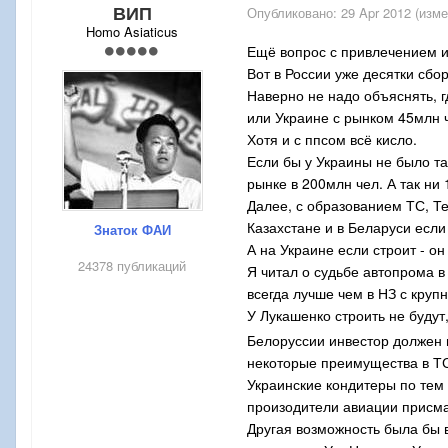
ВИП
Опубликовано:
29 Apr 2012
(изме
Homo Asiaticus
Ещё вопрос с привлечением и
Вот в России уже десятки сбо
Наверно не надо объяснять, 
или Украине с рынком 45млн 
Хотя и с ппсом всё кисло.
Если бы у Украины не было та
рынке в 200млн чел. А так ни
Далее, с образованием ТС, Т
Казахстане и в Беларуси если
Знаток ФАИ
А на Украине если строит - о
24378 публикаций
Я читал о судьбе автопрома в
всегда лучше чем в НЗ с круп
У Лукашенко строить не будут
Белоруссии инвестор должен и
некоторые преимущества в ТС
Украинские кондитеры по тем 
произодители авиации присмат
Другая возможность была бы 