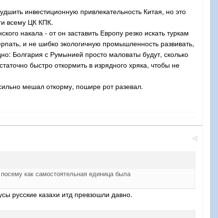
ухудшить инвестиционную привлекательность Китая, но это
ги всему ЦК КПК.
ского накала - от он заставить Европу резко искать туркам
ерпать, и не шибко экологичную промышленность развивать,
дно: Болгария с Румынией просто маловаты будут, сколько
статочно быстро откормить в изрядного хряка, чтобы не
 сильно мешал откорму, пошире рот разевал.
 посему как самостоятельная единица была
усы русские казахи итд превзошли давно.