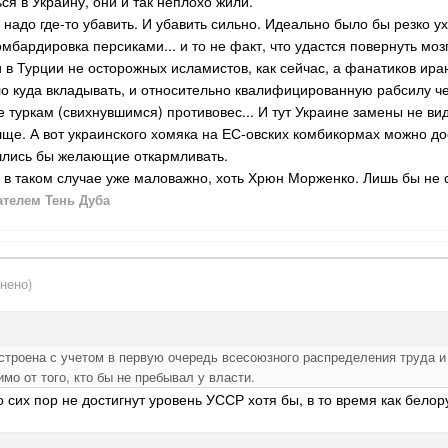
ся в Украину, они и так неплохо жили.
- надо где-то убавить. И убавить сильно. Идеально было бы резко 
мбардировка персиками... и то не факт, что удастся повернуть моз
и в Турции не осторожных исламистов, как сейчас, а фанатиков иран
ло куда вкладывать, и относительно квалифицированную рабсилу ч
е туркам (свихнувшимся) противовес... И тут Украине замены не ви
олще. А вот украинского хомяка на ЕС-овских комбикормах можно до
шлись бы желающие откармливать.
- в таком случае уже маловажно, хоть Хрюн Морженко. Лишь бы не
телем Тень Дуба
нено)
строена с учетом в первую очередь всесоюзного распределения труда и
 от того, кто бы не пребывал у власти.
 сих пор не достигнут уровень УССР хотя бы, в то время как белор