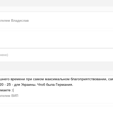
телем Владислав
нено)
ешнего времени при самом максимальном благоприятствовании, с
20 - 25 - для Украины. Чтоб была Германия.
маете :(
ателем ВИП