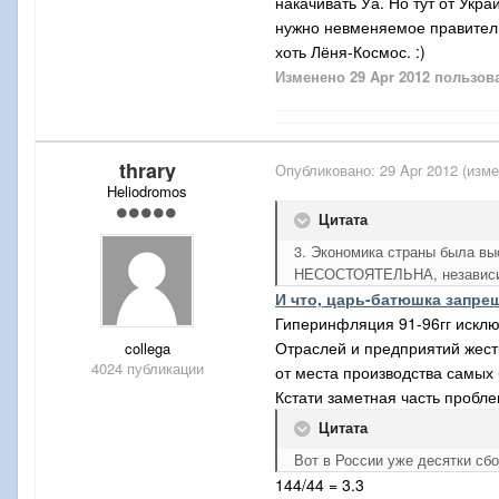
накачивать Уа. Но тут от Укр
нужно невменяемое правитель
хоть Лёня-Космос. :)
Изменено
29 Apr 2012
пользов
thrary
Опубликовано:
29 Apr 2012
(изме
Heliodromos
Цитата
3. Экономика страны была вы
НЕСОСТОЯТЕЛЬНА, независимо
И что, царь-
батюшка
запрещ
Гиперинфляция 91-96гг исклю
Отраслей и предприятий жест
collega
4024 публикации
от места производства самых
Кстати заметная часть пробле
Цитата
Вот в России уже десятки сб
144/44 = 3.3