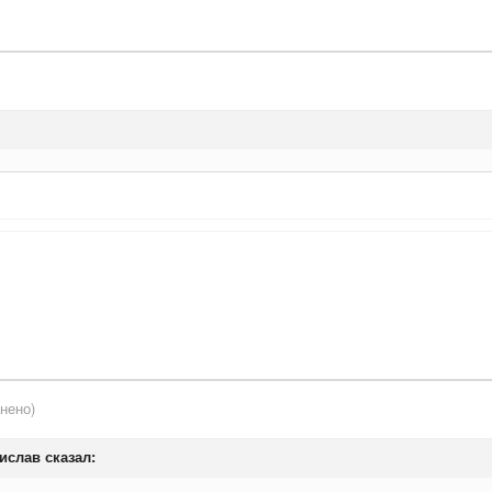
нено)
дислав сказал: