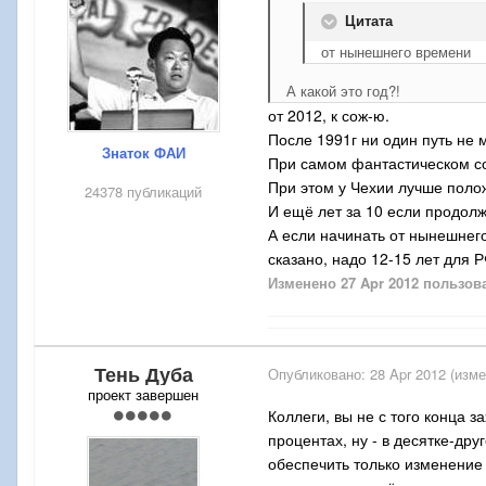
Цитата
от нынешнего времени
А какой это год?!
от 2012, к сож-ю.
После 1991г ни один путь не 
Знаток ФАИ
При самом фантастическом со
При этом у Чехии лучше поло
24378 публикаций
И ещё лет за 10 если продолж
А если начинать от нынешнего
сказано, надо 12-15 лет для Р
Изменено
27 Apr 2012
пользов
Тень Дуба
Опубликовано:
28 Apr 2012
(изме
проект завершен
Коллеги, вы не с того конца з
процентах, ну - в десятке-дру
обеспечить только изменение 