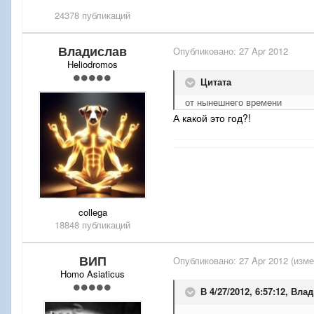
24378 публикаций
Владислав
Опубликовано:
27 Apr 2012
Heliodromos
Цитата
от нынешнего времени
А какой это год?!
collega
18848 публикаций
ВИП
Опубликовано:
27 Apr 2012
(изме
Homo Asiaticus
В 4/27/2012, 6:57:12, Вла