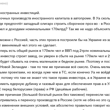
нено)
ностранных инвестиций.
рочных производств иностранного капитала в автопроме. В Уа сколь
где предпочтёт западный олигарх строить сборочное проз-во - в Р
чел и доходами номинальными 170млрд? Так же не надо объяснять
можни с Россией, часть этих произ-в построили бы на Украине из
 1 вменяемый чел этого не сделает.
еперь есть общий рынок в 170млн чел и ВВП под 2трлн номинальны
 инвестор строит завод, он уверен в сбыте на рынке 170млн чел и 2
н будет сбывать на очень маленьком и бедном рынке. Поэтому и по
 Новой Зеландии - там по тем же причинам всё скисло. Очень мел
ными проектами, но всегда хуже чем в ТС, если конечно Уа не войдё
, потому что там не знают что такое права инвестора, а в Украине
меть ядерную дубинку и газовый кран для обеспечения прав а в У
 перед белорусами (права) и РФ (дешёвые рабочие).
же причинам (большой богатый рынок без таможни) перенесли част
ривались к переносу производств в Россию (хотя не обяз-но это с
в изменении внешних условий, как абсолютно правильно говорит к