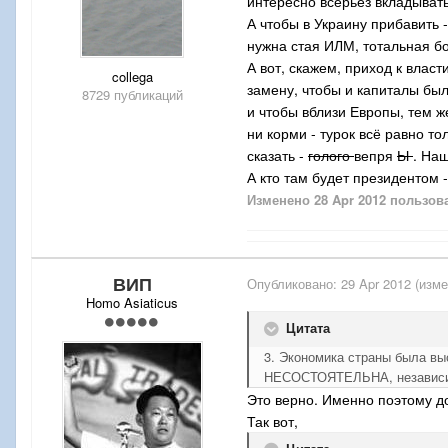
интересно всерьёз вкладывать
А чтобы в Украину прибавить 
нужна стая ИЛМ, тотальная бо
А вот, скажем, приход к власт
collega
замену, чтобы и капиталы бы
8729 публикаций
и чтобы вблизи Европы, тем ж
ни корми - турок всё равно т
сказать -
голого
вепря
Ы
. На
А кто там будет президентом 
Изменено
28 Apr 2012
пользова
ВИП
Опубликовано:
29 Apr 2012
(изме
Homo Asiaticus
Цитата
3. Экономика страны была вы
НЕСОСТОЯТЕЛЬНА, независимо
Это верно. Именно поэтому до
Так вот,