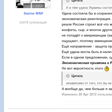
Цитата
А в чём удача Украины состо
Удача состояла бы в сохране
Знаток ФАИ
экономическая реинтеграция.
24378 публикаций
реале Россия строит всё что 
конфеты, сыр, и многое друго
не попадёт к американцам (ка
ощущают, поэтому замещени
Ещё направление - защита пр
Ещё удача могла быть в нали
Если в одном предложении, о
Экономическая привязка к 
Но вот вероятность этого
Цитата
независимо от того, кто бы н
А вообще да, чем больше я з
Изменено
29 Apr 2012
пользов