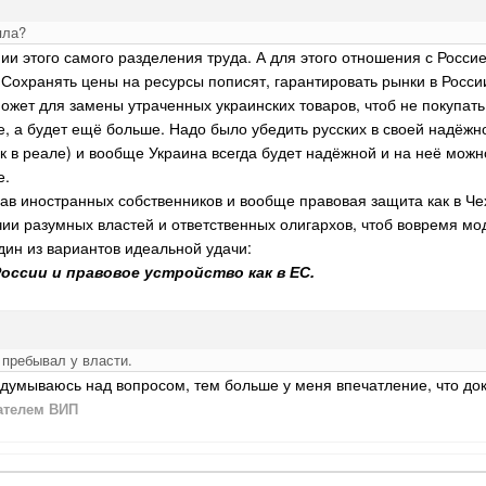
яла?
нии этого самого разделения труда. А для этого отношения с Рос
 Сохранять цены на ресурсы пописят, гарантировать рынки в Росс
может для замены утраченных украинских товаров, чтоб не покупать
е, а будет ещё больше. Надо было убедить русских в своей надёжно
к в реале) и вообще Украина всегда будет надёжной и на неё можн
е.
ав иностранных собственников и вообще правовая защита как в Чех
чии разумных властей и ответственных олигархов, чтоб вовремя м
дин из вариантов идеальной удачи:
России и правовое устройство как в ЕС.
е пребывал у власти.
адумываюсь над вопросом, тем больше у меня впечатление, что до
ателем ВИП