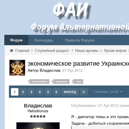
Форум
Календарь
Правила Форума
Главная
Служебный раздел:
Наши архивы
Архив миров
экономическое развитие Украинск
Автор Владислав
,
27 Apr 2012
экономика
украина
спм
Страница 1 из 23
1
2
3
4
5
6
ВПЕРЁД
Владислав
Опубликовано:
27 Apr 2012
(изме
Heliodromos
Я - диктатор темы и это пра
Задача - добиться сохранения