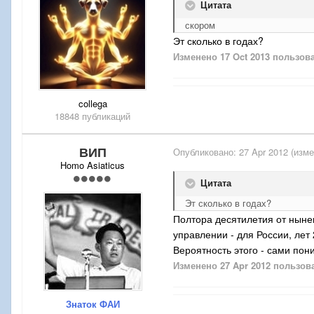
Цитата
скором
Эт сколько в годах?
Изменено
17 Oct 2013
пользова
collega
18848 публикаций
ВИП
Опубликовано:
27 Apr 2012
(изме
Homo Asiaticus
Цитата
Эт сколько в годах?
Полтора десятилетия от нын
управлении - для России, лет 
Вероятность этого - сами пони
Изменено
27 Apr 2012
пользов
Знаток ФАИ