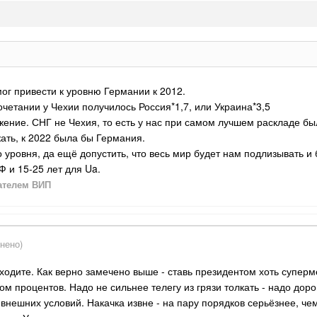
мог привести к уровню Германии к 2012.
четании у Чехии получилось Россия*1,7, или Украина*3,5
жение. СНГ не Чехия, то есть у нас при самом лучшем раскладе б
ать, к 2022 была бы Германия.
 уровня, да ещё допустить, что весь мир будет нам подлизывать и 
Ф и 15-25 лет для Ua.
ателем ВИП
нено)
аходите. Как верно замечено выше - ставь президентом хоть суперме
гом процентов. Надо не сильнее телегу из грязи толкать - надо дор
внешних условий. Накачка извне - на пару порядков серьёзнее, че