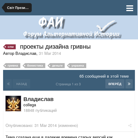
Світ Президента Москаленко
проекты дизайна гривны
спм
Автор Владислав
,
31 Mar 2014
гривна
бонистика
деньги
украина
65 сообщений в этой теме
Страница 1 из 3
НАЗАД
ВПЕРЁД
Владислав
collega
18848 публикаций
Опубликовано:
31 Mar 2014
(изменено)
Тема создана еще в далекие времена старых версий как