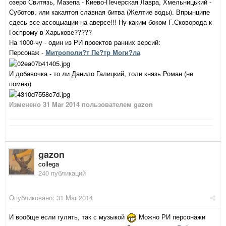
озеро Свитязь, Мазепа - Киево-Печерская Лавра, Хмельницький -
Суботов, или какаятоя славная битва (Желтие воды). Впрынципе
сдесь все ассоцыации на аверсе!!! Ну каким боком Г.Сковорода к
Госпрому в Харькове?????
На 1000-чу - один из РИ проектов ранних версий:
Персонаж -
М
итрополи?т Пе?тр
Моги?ла
И добавочка - то ли Данило Галицкий, толи князь Роман (не
помню)
Изменено
31 Mar 2014
пользователем gazon
gazon
collega
240 публикаций
Опубликовано:
31 Mar 2014
И вообще если гулять, так с музыкой
Можно РИ персонажи