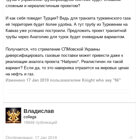
сложным и нереалистичным проектом?
И как себя поведет Турция? Ведь для транзита туркменского газа
её территория будет более удобна. А тут трубу из Туркмении на
Кавказ уже успешно построили. Предложить проект транзитной
трубы через Анатолию для турок будет очевидным вариантом.
Получается, что стремление СПМовской Украины
диверсифицировать газовые поставки может привести даже к
реализации аналога проекта "Набукко". Реалистичен ли такой
вариант? Если да, то это наверняка отразится на мировых ценах
на нефть и газ.
Изменено
17 Jan 2019
пользователем Knight who say "Ni"
Владислав
collega
18848 публикаций
Опубликовано:
17 Jan 2019