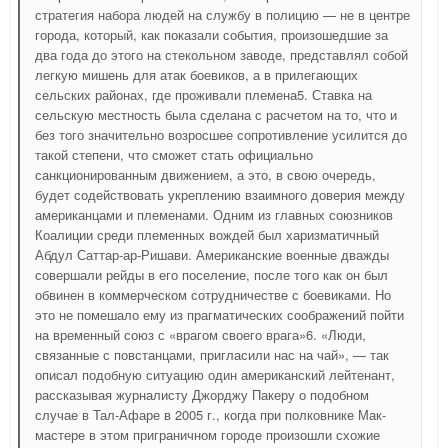
стратегия набора людей на службу в полицию — не в центре
города, который, как показали события, произошедшие за
два года до этого на стекольном заводе, представлял собой
легкую мишень для атак боевиков, а в прилегающих
сельских районах, где проживали племена5. Ставка на
сельскую местность была сделана с расчетом на то, что и
без того значительно возросшее сопротивление усилится до
такой степени, что сможет стать официально
санкционированным движением, а это, в свою очередь,
будет содействовать укреплению взаимного доверия между
американцами и племенами. Одним из главных союзников
Коалиции среди племенных вождей был харизматичный
Абдул Саттар-ар-Ришави. Американские военные дважды
совершали рейды в его поселение, после того как он был
обвинен в коммерческом сотрудничестве с боевиками. Но
это не помешало ему из прагматических соображений пойти
на временный союз с «врагом своего врага»6. «Люди,
связанные с повстанцами, пригласили нас на чай», — так
описал подобную ситуацию один американский лейтенант,
рассказывая журналисту Джорджу Пакеру о подобном
случае в Тал-Афаре в 2005 г., когда при полковнике Мак-
мастере в этом приграничном городе произошли схожие