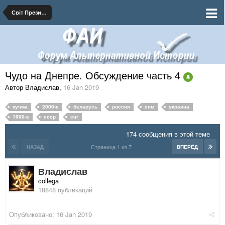
Світ Президента Москаленко
Чудо на Днепре. Обсуждение часть 4
Автор Владислав
,
16 Jan 2019
кучма
2000-е
беларусь
россия
спм
украина
1990-е
ссср
снг
174 сообщения в этой теме
Страница 1 из 7
НАЗАД
ВПЕРЁД
Владислав
collega
18848 публикаций
Опубликовано:
16 Jan 2019