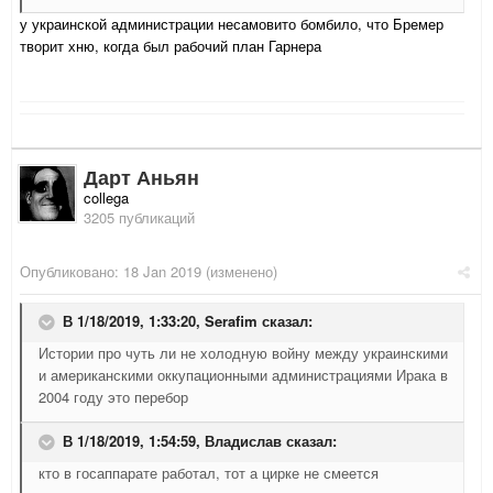
у украинской администрации несамовито бомбило, что Бремер
творит хню, когда был рабочий план Гарнера
Дарт Аньян
collega
3205 публикаций
Опубликовано:
18 Jan 2019
(изменено)
В 1/18/2019, 1:33:20,
Serafim
сказал:
Истории про чуть ли не холодную войну между украинскими
и американскими оккупационными администрациями Ирака в
2004 году это перебор
В 1/18/2019, 1:54:59,
Владислав
сказал:
кто в госаппарате работал, тот а цирке не смеется