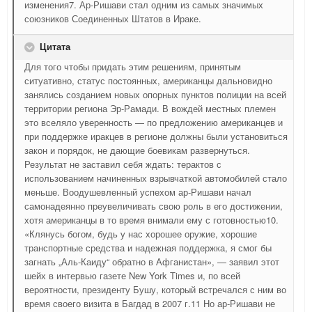
изменения7. Ар-Ришави стал одним из самых значимых
союзников Соединенных Штатов в Ираке.
Цитата
Для того чтобы придать этим решениям, принятым
ситуативно, статус постоянных, американцы дальновидно
занялись созданием новых опорных пунктов полиции на всей
территории региона Эр-Рамади. В вождей местных племен
это вселяло уверенность — по предложению американцев и
при поддержке иракцев в регионе должны были установиться
закон и порядок, не дающие боевикам развернуться.
Результат не заставил себя ждать: терактов с
использованием начиненных взрывчаткой автомобилей стало
меньше. Воодушевленный успехом ар-Ришави начал
самонадеянно преувеличивать свою роль в его достижении,
хотя американцы в то время внимали ему с готовностью10.
«Клянусь богом, будь у нас хорошее оружие, хорошие
транспортные средства и надежная поддержка, я смог бы
загнать „Аль-Каиду“ обратно в Афганистан», — заявил этот
шейх в интервью газете New York Times и, по всей
вероятности, президенту Бушу, который встречался с ним во
время своего визита в Багдад в 2007 г.11 Но ар-Ришави не