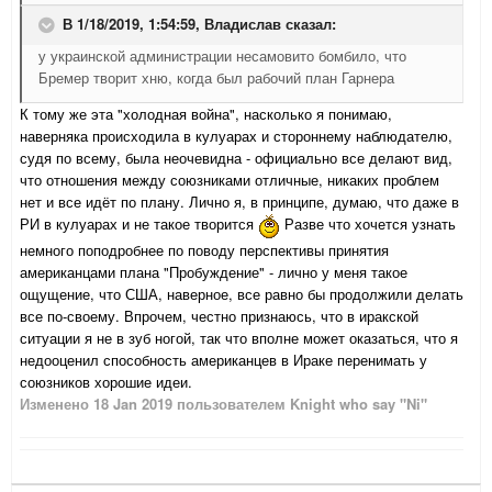
В 1/18/2019, 1:54:59,
Владислав
сказал:
у украинской администрации несамовито бомбило, что
Бремер творит хню, когда был рабочий план Гарнера
К тому же эта "холодная война", насколько я понимаю,
наверняка происходила в кулуарах и стороннему наблюдателю,
судя по всему, была неочевидна - официально все делают вид,
что отношения между союзниками отличные, никаких проблем
нет и все идёт по плану. Лично я, в принципе, думаю, что даже в
РИ в кулуарах и не такое творится
Разве что хочется узнать
немного поподробнее по поводу перспективы принятия
американцами плана "Пробуждение" - лично у меня такое
ощущение, что США, наверное, все равно бы продолжили делать
все по-своему. Впрочем, честно признаюсь, что в иракской
ситуации я не в зуб ногой, так что вполне может оказаться, что я
недооценил способность американцев в Ираке перенимать у
союзников хорошие идеи.
Изменено
18 Jan 2019
пользователем Knight who say "Ni"