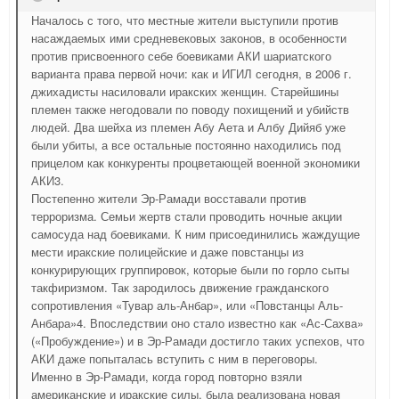
Началось с того, что местные жители выступили против
насаждаемых ими средневековых законов, в особенности
против присвоенного себе боевиками АКИ шариатского
варианта права первой ночи: как и ИГИЛ сегодня, в 2006 г.
джихадисты насиловали иракских женщин. Старейшины
племен также негодовали по поводу похищений и убийств
людей. Два шейха из племен Абу Аета и Албу Дийяб уже
были убиты, а все остальные постоянно находились под
прицелом как конкуренты процветающей военной экономики
АКИ3.
Постепенно жители Эр-Рамади восставали против
терроризма. Семьи жертв стали проводить ночные акции
самосуда над боевиками. К ним присоединились жаждущие
мести иракские полицейские и даже повстанцы из
конкурирующих группировок, которые были по горло сыты
такфиризмом. Так зародилось движение гражданского
сопротивления «Тувар аль-Анбар», или «Повстанцы Аль-
Анбара»4. Впоследствии оно стало известно как «Ас-Сахва»
(«Пробуждение») и в Эр-Рамади достигло таких успехов, что
АКИ даже попыталась вступить с ним в переговоры.
Именно в Эр-Рамади, когда город повторно взяли
американские и иракские силы, была реализована новая