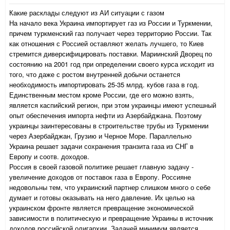
Какие расклады следуют из АИ ситуации с газом
На начало века Украина импортирует газ из России и Туркмении,
причем туркменский газ получает через территорию России. Так
как отношения с Россией оставляют желать лучшего, то Киев
стремится диверсифицировать поставки. Мариинский Дворец по
состоянию на 2001 год при определении своего курса исходит из
того, что даже с ростом внутренней добычи останется
необходимость импортировать 25-35 млрд. кубов газа в год.
Единственным местом кроме России, где его можно взять,
является каспийский регион, при этом украинцы имеют успешный
опыт обеспечения импорта нефти из Азербайджана. Поэтому
украинцы заинтересованы в строительстве трубы из Туркмении
через Азербайджан, Грузию и Черное Море. Параллельно
Украина решает задачи сохранения транзита газа из СНГ в
Европу и соотв. доходов.
Россия в своей газовой политике решает главную задачу -
увеличение доходов от поставок газа в Европу. Россияне
недовольны тем, что украинский партнер слишком много о себе
думает и готовы оказывать на него давление. Их целью на
украинском фронте является превращение экономической
зависимости в политическую и превращение Украины в источник
доходов российской олигархии. Задачей минимум является