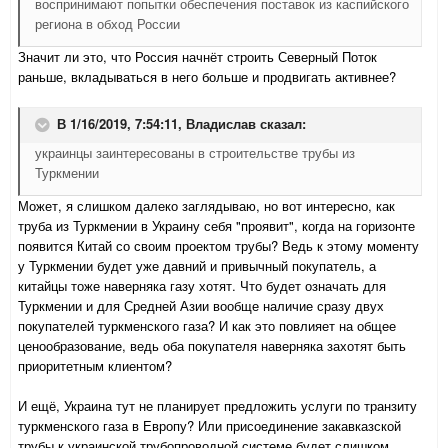
воспринимают попытки обеспечения поставок из каспийского
региона в обход России
Значит ли это, что Россия начнёт строить Северный Поток
раньше, вкладываться в него больше и продвигать активнее?
В 1/16/2019, 7:54:11,
Владислав
сказал:
украинцы заинтересованы в строительстве трубы из
Туркмении
Может, я слишком далеко заглядываю, но вот интересно, как
труба из Туркмении в Украину себя "проявит", когда на горизонте
появится Китай со своим проектом трубы? Ведь к этому моменту
у Туркмении будет уже давний и привычный покупатель, а
китайцы тоже наверняка газу хотят. Что будет означать для
Туркмении и для Средней Азии вообще наличие сразу двух
покупателей туркменского газа? И как это повлияет на общее
ценообразование, ведь оба покупателя наверняка захотят быть
приоритетным клиентом?
И ещё, Украина тут не планирует предложить услуги по транзиту
туркменского газа в Европу? Или присоединение закавказской
трубы к украинской трубопроводной системе будет слишком