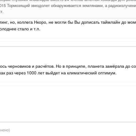
2015 Тормозящий звездолет обнаруживается землянами, а радиоизлучен
т.
нг, но, коллега Нкоро, не могли бы Вы дописать таймлайн до мом
олоднее стало и т.п.
ось черновиков и расчётов. Но в принципе, планета замёрзла до с
как раз через 1000 лет выйдет на климатический оптимум.
нено)