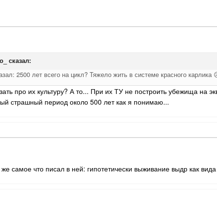
о_
сказал:
зал: 2500 лет всего на цикл? Тяжело жить в системе красного карлика 
ать про их культуру? А то... При их ТУ не построить убежища на э
амый страшный период около 500 лет как я понимаю...
о же самое что писал в ней: гипотетически выживание выдр как вида