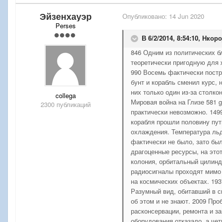
Эйзенхауэр
Опубликовано:
14 Jun 2020
Perses
В 6/2/2014, 8:54:10,
Нкоро
846 Одним из политических б
теоретически пригодную для 
990 Восемь фактически постр
бунт и корабль сменил курс, 
них только один из-за столко
collega
Мировая война на Глизе 581 
2300 публикаций
практически невозможно. 149
корабля прошли половину пут
охлаждения. Температура льд
фактически не было, зато бы
драгоценные ресурсы, на этот
колония, орбитальный цилинд
радиосигналы проходят мимо 
на космических объектах. 19
Разумный вид, обитавший в с
об этом и не знают. 2009 Пр
расконсервации, ремонта и з
оборудования отказало, а че