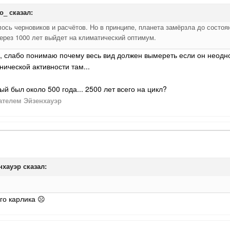
о_
сказал:
ось черновиков и расчётов. Но в принципе, планета замёрзла до состоя
через 1000 лет выйдет на климатический оптимум.
ся, слабо понимаю почему весь вид должен вымереть если он неод
ической активности там...
й был около 500 года... 2500 лет всего на цикл?
телем Эйзенхауэр
нхауэр
сказал:
го карлика ☹️