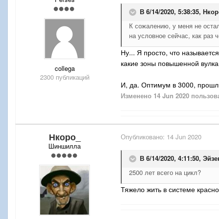
В 6/14/2020, 5:38:35,
Нкор
К сожалению, у меня не остал
на условное сейчас, как раз 
Ну... Я просто, что называет
какие зоны повышенной вулкан
collega
2300 публикаций
И, да. Оптимум в 3000, прошлы
Изменено
14 Jun 2020
пользова
Нкоро_
Опубликовано:
14 Jun 2020
Шиншилла
В 6/14/2020, 4:11:50,
Эйзе
2500 лет всего на цикл?
Тяжело жить в системе красно