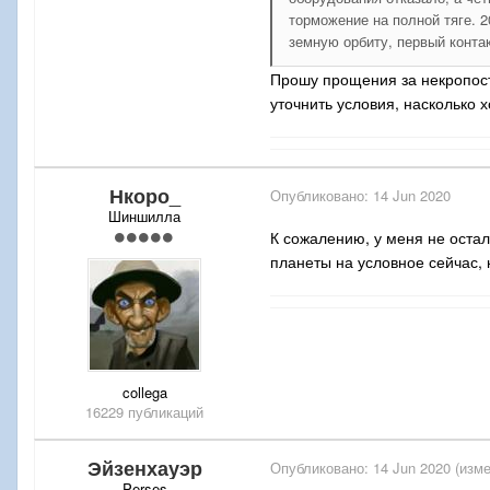
торможение на полной тяге. 
земную орбиту, первый контак
Прошу прощения за некропости
уточнить условия, насколько х
Нкоро_
Опубликовано:
14 Jun 2020
Шиншилла
К сожалению, у меня не остал
планеты на условное сейчас, 
collega
16229 публикаций
Эйзенхауэр
Опубликовано:
14 Jun 2020
(изме
Perses