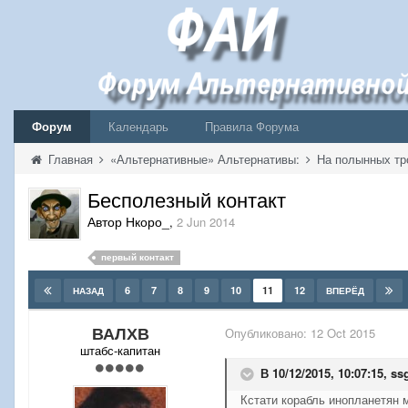
Форум
Календарь
Правила Форума
Главная
«Альтернативные» Альтернативы:
На полынных тр
Бесполезный контакт
Автор Нкоро_
,
2 Jun 2014
первый контакт
6
7
8
9
10
11
12
НАЗАД
ВПЕРЁД
ВАЛХВ
Опубликовано:
12 Oct 2015
штабс-капитан
В 10/12/2015, 10:07:15,
ss
Кстати корабль инопланетян 