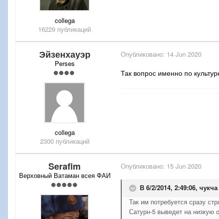
collega
16229 публикаций
Эйзенхауэр
Опубликовано:
14 Jun 2020
Perses
Так вопрос именно по культур
collega
2300 публикаций
Serafim
Опубликовано:
15 Jun 2020
Верховный Ватаман всея ФАИ
В 6/2/2014, 2:49:06,
чукча
Так им потребуется сразу стр
Сатурн-5 выведет на низкую о