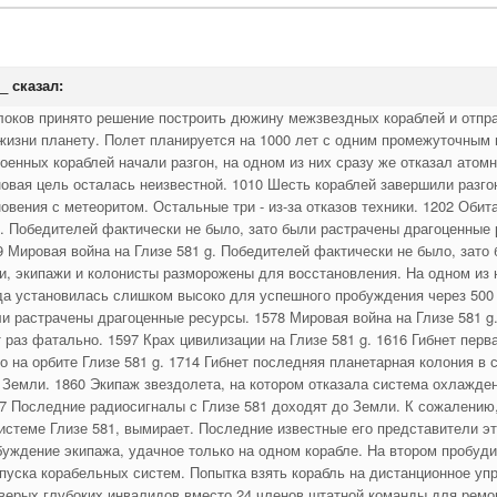
_
сказал:
локов принято решение построить дюжину межзвездных кораблей и отпр
жизни планету. Полет планируется на 1000 лет с одним промежуточным
оенных кораблей начали разгон, на одном из них сразу же отказал атомн
новая цель осталась неизвестной. 1010 Шесть кораблей завершили разго
новения с метеоритом. Остальные три - из-за отказов техники. 1202 Оби
g. Победителей фактически не было, зато были растрачены драгоценные 
9 Мировая война на Глизе 581 g. Победителей фактически не было, зато
и, экипажи и колонисты разморожены для восстановления. На одном из 
а установилась слишком высоко для успешного пробуждения через 500 л
ли растрачены драгоценные ресурсы. 1578 Мировая война на Глизе 581 g
 раз фатально. 1597 Крах цивилизации на Глизе 581 g. 1616 Гибнет пер
о на орбите Глизе 581 g. 1714 Гибнет последняя планетарная колония в
Земли. 1860 Экипаж звездолета, на котором отказала система охлажден
37 Последние радиосигналы с Глизе 581 доходят до Земли. К сожалению,
истеме Глизе 581, вымирает. Последние известные его представители э
обуждение экипажа, удачное только на одном корабле. На втором пробу
апуска корабельных систем. Попытка взять корабль на дистанционное уп
тверых глубоких инвалидов вместо 24 членов штатной команды для ремо