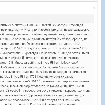
авить их в систему Солнца - ближайшей звезды, имеющей
 пробуждением экипажа для восстановления после заморозки.
ый реактор, заразив корабль радиацией, на другом произошел
н. 1130 По различным причинам потеряно четыре корабля, из
таемая площадь на Глизе 581 g сократилась вдвое. 1213
ресурсы. 1290 Земледелие в открытом грунте на Глизе 581 g
 были растрачены драгоценные ресурсы. 1510 Два оставшихся
них при обратной заморозке произошел сбой в системе
ет. 1538 Мировая война на Глизе 581 g. Победителей
. Победителей фактически не было, зато были растрачены
вая космическая колония. 1686 Гибнет последняя космическая
 системе Глизе 581 g. 1724 Последние осмысленные
ия, фактичеси погиб. 1917 Отказывает последняя автоматика
 первый земной радиотелескоп не может их принять. 2008
то 1728 особей на последнем сохранившемся корабле, хотя они
дившихся живыми и здоровыми оказалось недостаточно для
равление провалилась, за 1000 лет пути слишком много
нта не хватило. 2010 Последний звездолет начинает