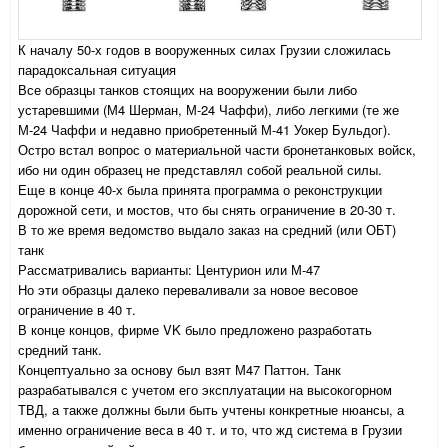
К началу 50-х годов в вооруженных силах Грузии сложилась
парадоксальная ситуация
Все образцы танков стоящих на вооружении были либо
устаревшими (М4 Шерман, М-24 Чаффи), либо легкими (те же
М-24 Чаффи и недавно приобретенный М-41 Уокер Бульдог).
Остро встал вопрос о материальной части бронетанковых войск,
ибо ни один образец не представлял собой реальной силы.
Еще в конце 40-х была принята программа о реконструкции
дорожной сети, и мостов, что бы снять ограничение в 20-30 т.
В то же время ведомство выдало заказ на средний (или ОБТ)
танк
Рассматривались варианты: Центурион или М-47
Но эти образцы далеко переваливали за новое весовое
ограничение в 40 т.
В конце концов, фирме VK было предложено разработать
средний танк.
Концептуально за основу был взят М47 Паттон. Танк
разрабатывался с учетом его эксплуатации на высокогорном
ТВД, а также должны были быть учтены конкретные нюансы, а
именно ограничение веса в 40 т. и то, что жд система в Грузии