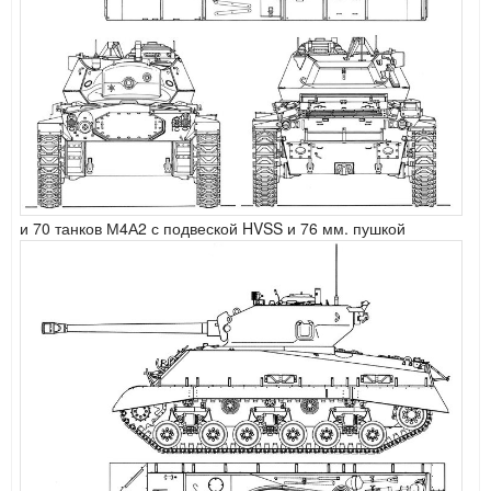
и 70
танк
ов М4А2 с подвеской HVSS и 76 мм. пушкой