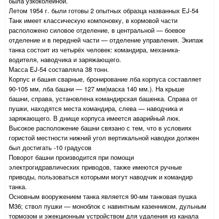
была узкоколейной.
Летом 1954 г. были готовы 2 опытных образца названных EJ-54
Танк имеет классическую компоновку, в кормовой части
расположено силовое отделение, в центральной — боевое
отделение и в передней части — отделение управления. Экипаж
танка состоит из четырёх человек: командира, механика-
водителя, наводчика и заряжающего.
Масса EJ-54 составляла 38 тонн.
Корпус и башня сварные, бронирование лба корпуса составляет
90-105 мм, лба башни — 127 мм(маска 140 мм.). На крыше
башни, справа, установлена командирская башенка. Справа от
пушки, находятся места командира, слева — наводчика и
заряжающего. В днище корпуса имеется аварийный люк.
Высокое расположение башни связано с тем, что в условиях
гористой местности нижний угол вертикальной наводки должен
был достигать -10 градусов
Поворот башни производится при помощи
электрогидравлических приводов, также имеются ручные
приводы, пользоваться которыми могут наводчик и командир
танка.
Основным вооружением танка является 90-мм танковая пушка
M36; ствол пушки — моноблок с навинтным казенником, дульным
тормозом и эжекционным устройством для удаления из канала