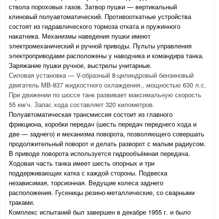
ствола пороховых газов. Затвор пушки — вертикальный
клиновый полуавтоматический. Противооткатные устройства
состоят из гидравлического тормоза отката и пружинного
накатника. Механизмы наведения пушки имеют
электромеханический и ручной приводы. Пульты управления
электроприводами расположены у наводчика и командира танка.
Заряжание пушки ручное, выстрелы унитарные.
Силовая установка — V-образный 8-цилиндровый бензиновый
двигатель MB-837 жидкостного охлаждения., мощностью 630 л.с.
При движении по шоссе танк развивает максимальную скорость
55 км/ч. Запас хода составляет 320 километров.
Полуавтоматическая трансмиссия состоит из главного
фрикциона, коробки передач (шесть передач переднего хода и
две — заднего) и механизма поворота, позволяющего совершать
продолжительный поворот и делать разворот с малым радиусом.
В приводе поворота используется гидрообъёмная передача.
Ходовая часть танка имеет шесть опорных и три
поддерживающих катка с каждой стороны. Подвеска
независимая, торсионная. Ведущие колеса заднего
расположения. Гусеницы резино-металлические, со сварными
траками.
Комплекс испытаний был завершен в декабре 1955 г. и было