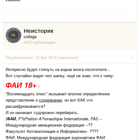
Неисторик
collega
4373 публикации
Опубликовано:
10 Apr 2015
(изменено)
Интересно будет глянуть на взрыв мозга посетителя...
Вот случайно видит чел шапку, ещё не зная, что к чему:
ФАИ 18+
--
"Восемнадцать плюс" вызывает вполне определённое
представление о
содержании
, но вот КАК это
расшифровывается?
И он начинает судорожно перебирать:
(
ФАИ
,
F?d?ration A?ronautique Internationale
,
FAI
) --
Международная авиационная федерация --??
Факультет Автоматизации и Информатики-- ????
ФАИ: Международная федерация аэронавтики ФАИ