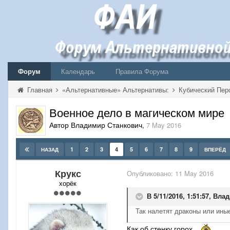
Форум
Календарь
Правила Форума
Главная
«Альтернативные» Альтернативы:
Кубический Пер
Военное дело в магическом мире
Автор Владимир Станкович
,
7 May 2016
1
2
3
4
5
6
7
8
9
НАЗАД
ВПЕРЁД
Крукс
Опубликовано:
11 May 2016
хорёк
В 5/11/2016, 1:51:57,
Влад
Так налетят драконы или ин
Как об стенку горох...