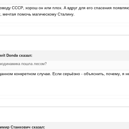
поводу СССР, хорош он или плох. А вдруг для его спасения появля
у, мечтая помочь магическому Сталину.
avit Donda
сказал:
рмодинамика пошла лесом?
анном конкретном случае. Если серьёзно - объяснить, почему, я не м
имир Станкович
сказал: