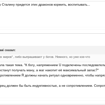
Сталину придется этих драконов кормить, воспитывать...
sai
сказал:
х миров", либо выпрашивают у богов. Немного, но уже кое-что
ла такая тема. "К богу, напряжением U подключены последователь
естанут получать ману, а маг накопит её максимальный запас?"
противлением R должны начать ритуал одновременно, чтобы напря
ец должен бы быть индуктивностью, а не сопротивлением. Сопроти