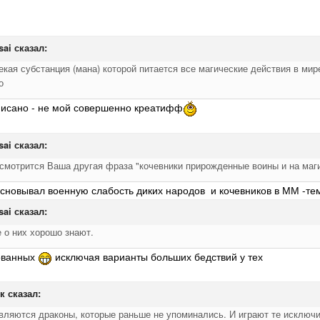
sai
сказал:
екая субстанция (мана) которой питается все магические действия в мир
о
п
иса
н
о -
не мой совершенно креатифф
sai
сказал:
 смотрится Ваша другая фраза "кочевники прирожденные воины и на маг
сновывал военную слабость диких народов и кочевников в ММ -тем 
sai
сказал:
 о них хорошо знают.
зованных
исключая варианты больших бедствий у тех
к
сказал:
являются драконы, которые раньше не упоминались. И играют те исключи