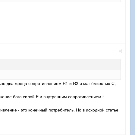
но два жреца сопротивлением R1 и R2 и маг ёмкостью C,
жение бога силой E и внутренним сопротивлением r
вление - это конечный потребитель. Но в исходной статье