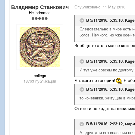
Владимир Станкович
Опубликовано:
11 May 2016
Heliodromos
В 5/11/2016, 5:35:10,
Kage
Следовательно в мире есть н
богов. Немного, но уже кое-чт
Вообще то это в массе к
н
иг о
В 5/11/2016, 5:35:10,
Kage
И тут уже совсем по другому
collega
Я такого
не говорил!
Я обо
18763 публикации
В 5/11/2016, 5:35:10,
Kage
то кочевники, живущие в мире
Оттого и
не ходят на цивили
В 5/11/2016, 2:23:12,
мари
А вдруг для его спасения по