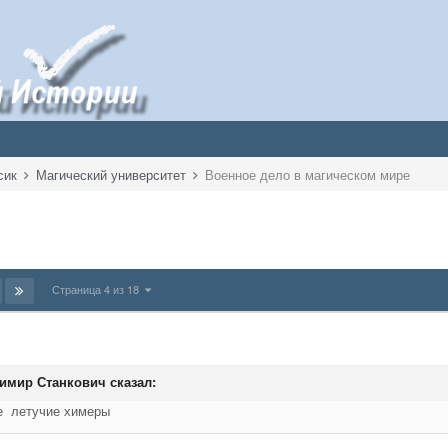
сик
Магический университет
Военное дело в магическом мире
Страница 4 из 18
имир Станкович
сказал:
ые летучие химеры