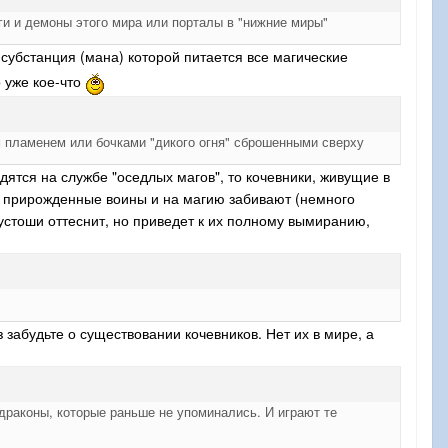
оги и демоны этого мира или порталы в "нижние миры"
субстанция (мана) которой питается все магические
о уже кое-что
м пламенем или бочками "дикого огня" сброшенными сверху
ятся на службе "оседлых магов", то кочевники, живущие в
ки прирожденные воины и на магию забивают (немного
устоши оттеснит, но приведет к их полному вымиранию,
забудьте о существовании кочевников. Нет их в мире, а
 драконы, которые раньше не упоминались. И играют те