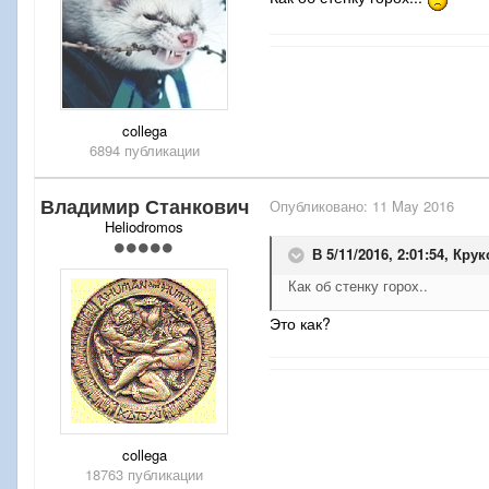
collega
6894 публикации
Владимир Станкович
Опубликовано:
11 May 2016
Heliodromos
В 5/11/2016, 2:01:54,
Крук
Как об стенку горох..
Э
т
о как?
collega
18763 публикации