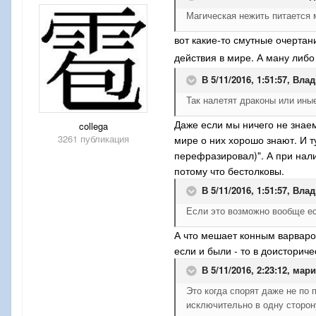
Магическая нежить питается м
вот какие-то смутные очерта
действия в мире. А ману либо
В 5/11/2016, 1:51:57,
Влад
Так налетят драконы или ины
Даже если мы ничего не знаем
collega
3261 публикация
мире о них хорошо знают. И 
перефразировал)". А при нали
потому что бестолковы.
В 5/11/2016, 1:51:57,
Влад
Если это возможно вообще е
А что мешает конным варваром
если и были - то в доисториче
В 5/11/2016, 2:23:12,
мари
Это когда спорят даже не по
исключительно в одну сторон