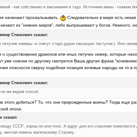
аной - как собственно и заклинания и тэдэ. Источники маны - скажем б
ния начинают проскальзывать.
Следовательно в мире есть некая 
 качают из "нижних миров", либо выпрашивают у богов. Немного, н
имир Станкович
сказал:
е летучие химеры -и сожгут стадо дурно пахнущих пастухов;). Или свои
 о существовании драконов или иных летучих химер, которые наход
тут уже совсем по другому смотрится Ваша другая фраза "кочевни
чии опасности сверху подобная позиция кочевые народы не то в п
имир Станкович
сказал:
сли им ведом способ
 этого добиться? То, что они прирожденные воины? Тогда еще раз 
ской эпохи.
к
сказал:
 поводу СССР, хорош он или плох. А вдруг для его спасения появляются
у, мечтая помочь магическому Сталину.