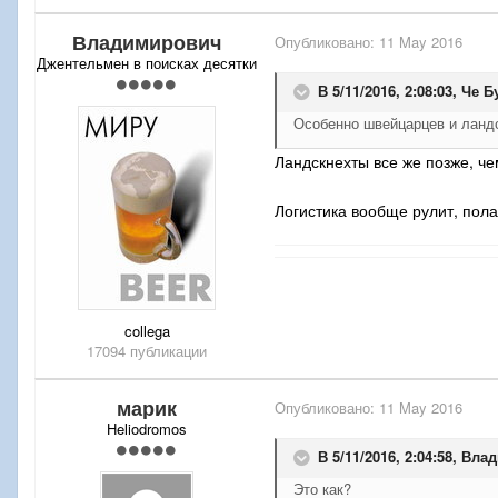
Владимирович
Опубликовано:
11 May 2016
Джентельмен в поисках десятки
В 5/11/2016, 2:08:03,
Че Б
Особенно швейцарцев и ландс
Ландскнехты все же позже, че
Логистика вообще рулит, пол
collega
17094 публикации
марик
Опубликовано:
11 May 2016
Heliodromos
В 5/11/2016, 2:04:58,
Влад
Это как?