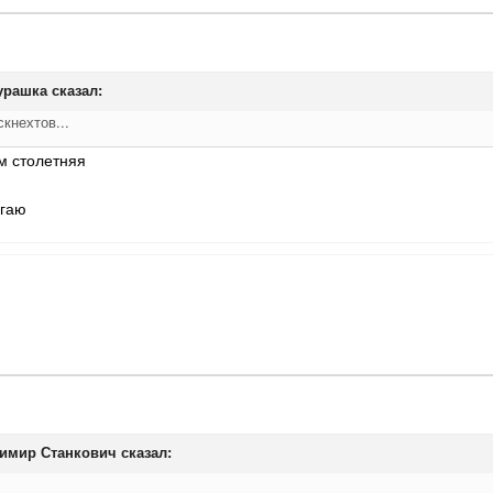
урашка
сказал:
кнехтов...
м столетняя
агаю
имир Станкович
сказал: