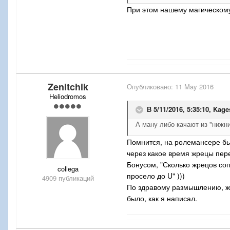
При этом нашему магическому 
Zenitchik
Опубликовано:
11 May 2016
Heliodromos
В 5/11/2016, 5:35:10,
Kage
А ману либо качают из "нижни
Помнится, на ролемансере бы
через какое время жрецы пер
Бонусом, "Сколько жрецов со
collega
просело до U" )))
4909 публикаций
По здравому размышлению, жр
было, как я написал.