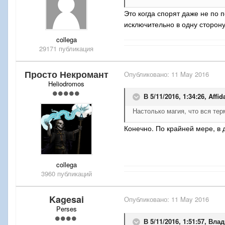
Это когда спорят даже не по 
исключительно в одну сторон
collega
29171 публикация
Просто Некромант
Опубликовано:
11 May 2016
Heliodromos
В 5/11/2016, 1:34:26,
Affid
Настолько магия, что вся те
Конечно. По крайней мере, в д
collega
3960 публикаций
Kagesai
Опубликовано:
11 May 2016
Perses
В 5/11/2016, 1:51:57,
Влад