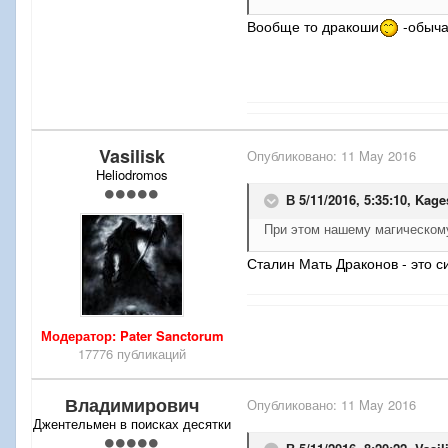
Вообще
то дракоши
-обыча
Vasilisk
Опубликовано:
11 May 2016
Heliodromos
В 5/11/2016, 5:35:10,
Kage
При этом нашему магическому
Сталин Мать Драконов - это с
Модератор: Pater Sanctorum
17776 публикаций
Владимирович
Опубликовано:
11 May 2016
Джентельмен в поисках десятки