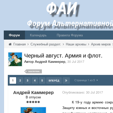
Форум
Календарь
Правила Форума
Главная
Служебный раздел:
Наши архивы
Архив миров
Черный август. Армия и флот.
Автор Андрей Каммерер
,
30 Jul 2017
заклепки.
Страница 1 из 5
1
2
3
4
5
ВПЕРЁД
Андрей Каммерер
Опубликовано:
30 Jul 2017
В отпуске
К 19-у году армию сокр
Защиту южных и восточных р
пацифистские настроения, п