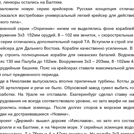
, линкоры остались на Балтике.
заложили новую серию крейсеров. Русская концепция отлича
 оказался востребован универсальный легкий крейсер для действи
кого типа».
военной серии «Опричник» ничем не выделялись фоне кораблей 
ружение 3х3 152мм орудий, 8 – 102 мм зениток, + скорострельные 
серии отличались дополнительной парой ТА. Вступили в строй эти 
рейсера для Дальнего Востока. Корабли качественно усиленные. В 
зу строить полноценные корабли для океанских баталий. Водоиз
ояс 130 мм Палуба до 102мм. Вооружение 3х3 – 203мм, 8 -102мм 4х
хорудийным башням. Пояс на крейсерах ставили максимальной дли
й опыт предвоенного периода.
оде в Николаеве выпускались вполне приличные турбины. Котлы д
Об артиллерии и речи не было. Обуховский завод сумел выбить 
работки. На Урале не отставали. Екатеринбург сделал ставку н
орудования не всегда соответствовало уровню, но зато верфи не з
троились новые эсминцы. После долгих споров в морском ведо
ядки на достраивавшиеся «Новики».
проект «Дерзкий» вышел дороже «Изяславов», но зато его состав
троили и на Балтике, и на Черном море. У серийных эсминцев водо
 площадках. 2 х 76мм и 4 х 47мм зенитных. На палубе 2х3 торп