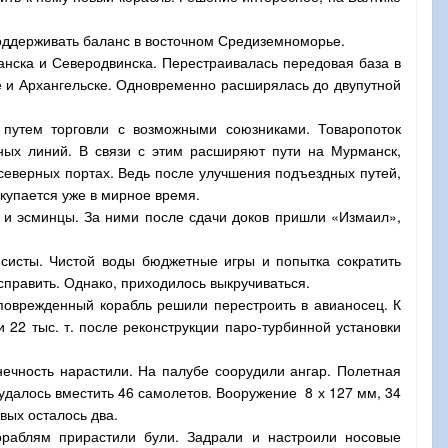
поддерживать баланс в восточном Средиземноморье.
анска и Северодвинска. Перестраивалась передовая база в
е и Архангельске. Одновременно расширялась до двупутной
 путем торговли с возможными союзниками. Товаропоток
тных линий. В связи с этим расширяют пути на Мурманск,
северных портах. Ведь после улучшения подъездных путей,
купается уже в мирное время.
а и эсминцы. За ними после сдачи доков пришли «Измаил»,
нсисты. Чистой воды бюджетные игры и попытка сократить
править. Однако, приходилось выкручиваться.
поврежденный корабль решили перестроить в авианосец. К
22 тыс. т. после реконструкции паро-турбинной установки
ечность нарастили. На палубе соорудили ангар. Полетная
 удалось вместить 46 самолетов. Вооружение 8 х 127 мм, 34
вых осталось два.
ораблям прирастили були. Задрали и настроили носовые