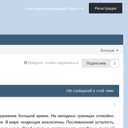
Регистрация
Уже зарегистрированы? Войти
Больше
Войдите, чтобы подписаться
Подписчики
2
105 сообщений в этой теме
одержание большой армии. На западных границах спокойно.
. В мире тенденции аналогичны. Послевоенная усталость,
еще хуже. Верфи только достраивают корабли с высокой