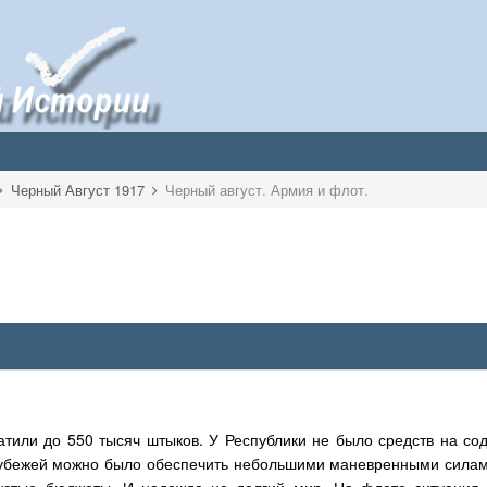
Черный Август 1917
Черный август. Армия и флот.
атили до 550 тысяч штыков. У Республики не было средств на с
убежей можно было обеспечить небольшими маневренными силами
устые бюджеты. И надежда на долгий мир. На флоте ситуация 