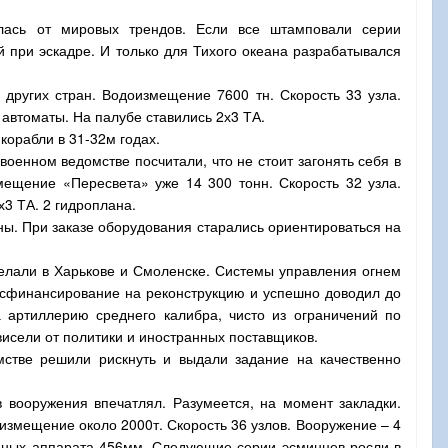
лась от мировых трендов. Если все штамповали серии
й при эскадре. И только для Тихого океана разрабатывался
других стран. Водоизмещение 7600 тн. Скорость 33 узла.
автоматы. На палубе ставились 2х3 ТА.
корабли в 31-32м годах.
военном ведомстве посчитали, что не стоит загонять себя в
мещение «Пересвета» уже 14 300 тонн. Скорость 32 узла.
3 ТА. 2 гидроплана.
ны. При заказе оборудования старались ориентироваться на
елали в Харькове и Смоленске. Системы управления огнем
госфинансирование на реконструкцию и успешно доводил до
а артиллерию среднего калибра, чисто из ограничений по
ависели от политики и иностранных поставщиков.
мстве решили рискнуть и выдали задание на качественно
 вооружения впечатлял. Разумеется, на момент закладки.
измещение около 2000т. Скорость 36 узлов. Вооружение – 4
едных аппарата 456мм. Следующие серии эсминцев росли в