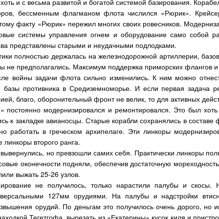
 хоть и с весьма развитой и богатой системой базирования. Кораб
оров, бессменным флагманом флота числился «Рюрик». Крейсе
тому факту «Рюрик» пережил многих своих ровесников. Модерниза
овые системы управления огнем и оборудование само собой ра
ава представлены старыми и неудачными подлодками.
ики полностью держалась на железнодорожной артиллерии, базово
ны не предполагались. Максимум поддержка приморских флангов и 
ле войны задачи флота сильно изменились. К ним можно отнес
 базы противника в Средиземноморье. И если первая задача р
ей, благо, оборонительный фронт не велик, то для активных дейс
» постоянно модернизировался и ремонтировался. Это был хоть
ись к закладке авианосцы. Старые корабли сохранялись в составе 
о работать в греческом архипелаге. Эти линкоры модернизиров
 линкоры второго ранга.
вывернулись, но превзошли самих себя. Практически линкоры по
носовые оконечности подняли, обеспечив достаточную мореходност
лили выжать 25-26 узлов.
нирование не получилось, только нарастили палубы и скосы.
версальными 127мм орудиями. На палубы и надстройки втисн
озвышения орудий. По деньгам это получилось очень дорого, но и
аходкой Тегетгофа, вырезать из «Екатерины» кусок киля и пристр