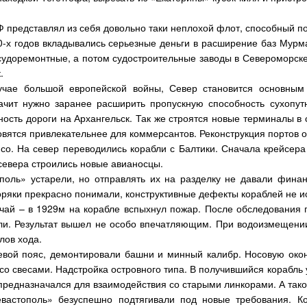
.
МФ представлял из себя довольно таки неплохой флот, способный 
0-х годов вкладывались серьезные деньги в расширение баз Мурм
судоремонтные, а потом судостроительные заводы в Североморск
.
учае большой европейской войны, Север становится основным
начит нужно заранее расширить пропускную способность сухопу
ость дороги на Архангельск. Так же строятся новые терминалы в 
овятся привлекательнее для коммерсантов. Реконструкция портов о
со. На север переводились корабли с Балтики. Сначала крейсер
севера строились новые авианосцы.
поль» устарели, но отправлять их на разделку не давали фина
оряки прекрасно понимали, конструктивные дефекты кораблей не ис
учай – в 1929м на корабле вспыхнул пожар. После обследования 
и. Результат вышел не особо впечатляющим. При водоизмещении 
лов хода.
евой пояс, демонтировали башни и минный калибр. Носовую окон
со свесами. Надстройка островного типа. В получившийся корабль
предназначался для взаимодействия со старыми линкорами. А тако
евастополь» безуспешно подтягивали под новые требования. К