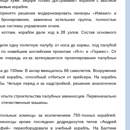
жевые корабли.
 принято решение модернизировать линкоры «Измаил» и
бронирование, заменена котельная группа, полностью
вые системы управления огнем.
котлам, корабли дали ход в 28 узлов. Состав основного
или одну полетную палубу от носа до кормы, под палубой
е по новейшим английским проектам «Игл» и «Гермес». От
ую очередь из-за затянувшегося проектирования палубных
уба до 100мм. В ангар вмещалось 66 самолетов. Вооружение
ой корабль, способный отбиться от крейсера. На корабль
бы. Четыре перед и за надстройкой, решение аналогичное
ие опыта строительства палубных авианосцев. Первоначально
на отечественные машины.
угольные эсминцы за исключением 750-тонных кораблей.
оненосцы кроме последних додредноутов типов «Андрей
афий» переоборудовали в учебный корабль. На Балтике