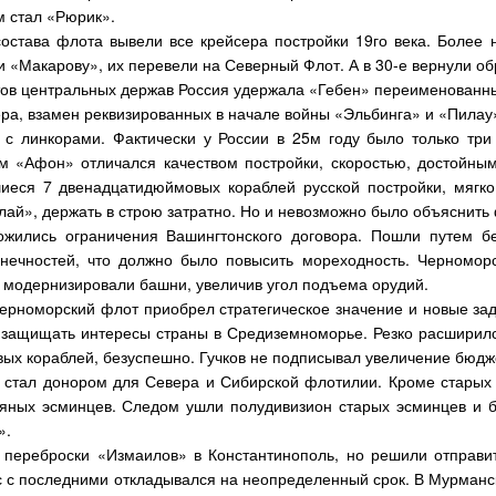
 стал «Рюрик».
состава флота вывели все крейсера постройки 19го века. Более 
 «Макарову», их перевели на Северный Флот. А в 30-е вернули обр
ов центральных держав Россия удержала «Гебен» переименованный
ера, взамен реквизированных в начале войны «Эльбинга» и «Пилау
 с линкорами. Фактически у России в 25м году было только тр
 «Афон» отличался качеством постройки, скоростью, достойным
шиеся 7 двенадцатидюймовых кораблей русской постройки, мягко
лай», держать в строю затратно. Но и невозможно было объяснит
ожились ограничения Вашингтонского договора. Пошли путем б
ечностей, что должно было повысить мореходность. Черноморс
х модернизировали башни, увеличив угол подъема орудий.
ерноморский флот приобрел стратегическое значение и новые зад
 защищать интересы страны в Средиземноморье. Резко расширился
вых кораблей, безуспешно. Гучков не подписывал увеличение бюдж
е стал донором для Севера и Сибирской флотилии. Кроме старых
яных эсминцев. Следом ушли полудивизион старых эсминцев и б
».
 переброски «Измаилов» в Константинополь, но решили отправи
 с последними откладывался на неопределенный срок. В Мурманск