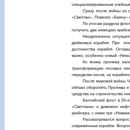
специализированным учебным
Сразу после войны из 
«Светлан». Повезло «Баяну» и
По итогам раздела флот
получить два немецких крейс
Неоднозначна ситуация
дюймовых корабля. При этом
достоинства корабля. Остав
жалко, особенно новый «Нико
Ко всему прочему нал
трансформацию носовых окон
переделки носов, на корабля
После мировой войны Ч
обязан оборонять Проливы и
средства на строительство но
Балтийский флот в 20-
«Светлана» и дивизион нефт
крейсера, с ними три «Новика
Рассматривался вопрос
современные корабли. Вопрос