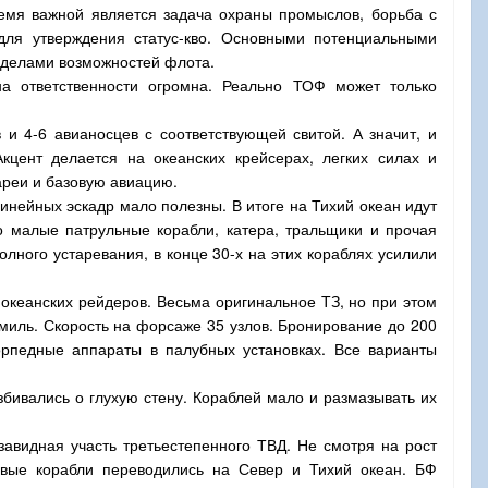
емя важной является задача охраны промыслов, борьба с
для утверждения статус-кво. Основными потенциальными
еделами возможностей флота.
а ответственности огромна. Реально ТОФ может только
и 4-6 авианосцев с соответствующей свитой. А значит, и
кцент делается на океанских крейсерах, легких силах и
ареи и базовую авиацию.
нейных эскадр мало полезны. В итоге на Тихий океан идут
о малые патрульные корабли, катера, тральщики и прочая
ного устаревания, в конце 30-х на этих кораблях усилили
кеанских рейдеров. Весьма оригинальное ТЗ, но при этом
миль. Скорость на форсаже 35 узлов. Бронирование до 200
рпедные аппараты в палубных установках. Все варианты
бивались о глухую стену. Кораблей мало и размазывать их
авидная участь третьестепенного ТВД. Не смотря на рост
овые корабли переводились на Север и Тихий океан. БФ