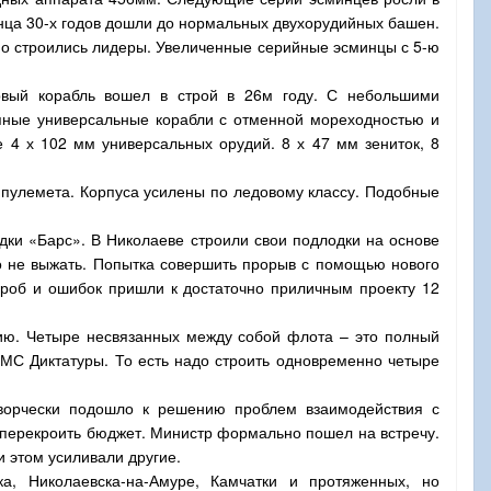
нца 30-х годов дошли до нормальных двухорудийных башен.
но строились лидеры. Увеличенные серийные эсминцы с 5-ю
ервый корабль вошел в строй в 26м году. С небольшими
упные универсальные корабли с отменной мореходностью и
 4 х 102 мм универсальных орудий. 8 х 47 мм зениток, 8
4 пулемета. Корпуса усилены по ледовому классу. Подобные
одки «Барс». В Николаеве строили свои подлодки на основе
го не выжать. Попытка совершить прорыв с помощью нового
проб и ошибок пришли к достаточно приличным проекту 12
ию. Четыре несвязанных между собой флота – это полный
ВМС Диктатуры. То есть надо строить одновременно четыре
творчески подошло к решению проблем взаимодействия с
 перекроить бюджет. Министр формально пошел на встречу.
 этом усиливали другие.
а, Николаевска-на-Амуре, Камчатки и протяженных, но