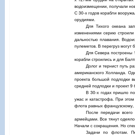
водоизмещении, получали нов
С 30-х годов корабли вооруж
орудиями.
Для Тихого океана за
изменениями серию строили 
дальностью плавания. Водои
пулеметов. В перегруз могут б
Для Севера построены 1
корабли строились и для Балт
Долог и тернист путь р
американского Холланда. Одн
проекта большой подлодки в
средней подлодки и проект 9
В 30-х годах пришло п
ужас и катастрофа. При этом
флота равных французскому, 
После передачи всего
армейцами. Все тянут одеяло
Начали с сокращения. Но спе
Задачи по флотам. Пе