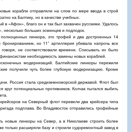
новые корабли отправляли на слом по мере ввода в строй
атно на Балтику, но в качестве учебных.
 в «Афон», благо он и так был захвачен русскими. Удалось
», несколько больших эсминцев и подлодок.
и полноценных линкора, это трофей и два достроенных 14
 бронированием, но 11” артиллерия убивала напрочь все
 говоря, не соответствовали времени. Списывать их было
ь финансистам необходимость замены новых кораблей.
есконечных модернизаций. Балтийские линкоры пережили
кие получили чуть более глубокую модернизацию. Кроме
ачи. Россия стала средиземноморской державой. Флот был
 круг потенциальных противников. Колчак пытался выбить
ета.
 крейсеров на Северный флот перевели два крейсера типа
ригада подплава. Во Владивосток отправились трофейные
ть новые линкоры на Север, а в Николаеве строить более
е только расширяли базу и строили судоремонтный завод в