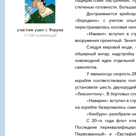
степенью готовности. Больша
Достраиваются крейсе
«Бородино» с учетом опыт
перестраивалась носовая око
участник ушел с Форума
«Измаил» вступил в ст
11108 публикаций
вооружения проектный. Зенит
Следуя мировой моде, 
обширный ангар, надстройку
новомодной идеи отдельной 
самолетов.
У авианосца скорость 2
корабля соответствовало по
установили шесть двухоруди
«Лексингтону». В бортовых с
«Наварин» вступил в ст
на корабле базировались сам
«Кинбурн» разобрали на
С 20-го года флот пл
Последние переквалифициро
Первозванный» и «Евстафий