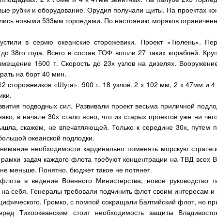
ые рубки и оборудование. Орудия получали щиты. На проектах ко
ались новыми 533мм торпедами. По настоянию моряков ограничен
пустили в серию океанские сторожевики. Проект «Тюлень». П
до 38го года. Всего в состав ТОФ вошли 27 таких кораблей. Кр
змещение 1600 т. Скорость до 23х узлов на дизелях. Вооружение
рать на борт 40 мин.
2 сторожевиков «Шуга». 900 т. 18 узлов. 2 х 102 мм, 2 х 47мм и 
ики.
азвития подводных сил. Развивали проект весьма приличной подл
ако, в начале 30х стало ясно, что из старых проектов уже ни че
ышла, скажем, не впечатляющей. Только к середине 30х, путем 
 большой океанской подлодки.
онимание необходимости кардинально поменять морскую стратег
 рамки задач каждого флота требуют концентрации на ТВД всех 
не меньше. Понятно, бюджет такое не потянет.
 флота в ведение Военного Министерства, новое руководство 
 на себя. Генералы требовали подчинить флот своим интересам и
цифического. Громко, с помпой сокращали Балтийский флот, но при
ред Тихоокеанским стоит необходимость защиты Владивосток