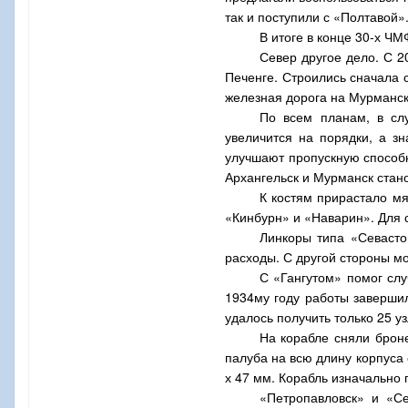
так и поступили с «Полтавой»
В итоге в конце 30-х Ч
Север другое дело. С 2
Печенге. Строились сначала 
железная дорога на Мурманск
По всем планам, в сл
увеличится на порядки, а з
улучшают пропускную способн
Архангельск и Мурманск стан
К костям прирастало мя
«Кинбурн» и «Наварин». Для 
Линкоры типа «Севасто
расходы. С другой стороны м
С «Гангутом» помог сл
1934му году работы завершил
удалось получить только 25 уз
На корабле сняли брон
палуба на всю длину корпуса 
х 47 мм. Корабль изначально 
«Петропавловск» и «С