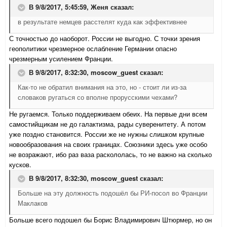
В 9/8/2017, 5:45:59,
Женя
сказал:
в результате немцев расстелят куда как эффективнее
С точностью до наоборот. России не выгодно. С точки зрения
геополитики чрезмерное ослабление Германии опасно
чрезмерным усилением Франции.
В 9/8/2017, 8:32:30,
moscow_guest
сказал:
Как-то не обратил внимания на это, но - стоит ли из-за
словаков ругаться со вполне прорусскими чехами?
Не ругаемся. Только поддерживаем обеих. На первые дни всем
самостийщикам не до галактизма, рады суверенитету. А потом
уже поздно становится. России же не нужны слишком крупные
новообразования на своих границах. Союзники здесь уже особо
не возражают, ибо раз ваза раскололась, то не важно на сколько
кусков.
В 9/8/2017, 8:32:30,
moscow_guest
сказал:
Больше на эту должность подошёл бы РИ-посол во Франции
Маклаков
Больше всего подошел бы Борис Владимирович Штюрмер, но он