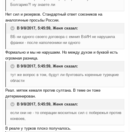
Болгарию?! ну знаете ли
Нет сил и резервов. Стандартный ответ союзников на
аналогичные просьбы России.
В 9/8/2017, 5:45:59,
Женя
сказал:
ВБ ни одного своего договора с емнип ВзИН не нарушила
франки - после наполеоники ни одного
Формально и мы не нарушаем. Но между духом и буквой есть
огромная разница.
В 9/8/2017, 5:45:59,
Женя
сказал:
тут же вопрос в том, будут ли бунтовать коренные турецкие
области
Реал. мятеж кемаля против султана. В теме он тоже
детерминирован.
В 9/8/2017, 5:45:59,
Женя
сказал:
если они не - то операции москитных сил с побережья против
конвоев,
В реале у турков плохо получалось.