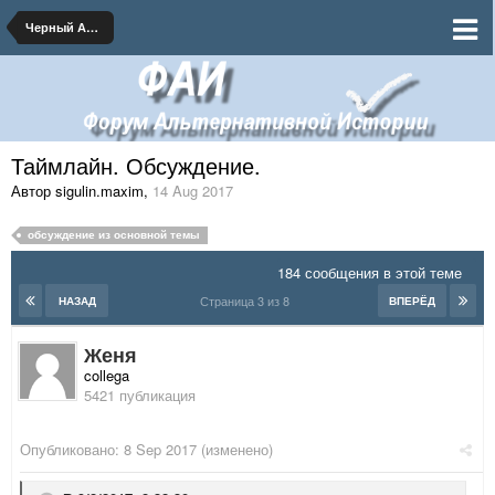
Черный Август 1917
Таймлайн. Обсуждение.
Автор sigulin.maxim
,
14 Aug 2017
обсуждение из основной темы
184 сообщения в этой теме
Страница 3 из 8
НАЗАД
ВПЕРЁД
Женя
collega
5421 публикация
Опубликовано:
8 Sep 2017
(изменено)