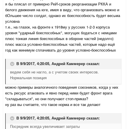
я бы плясал от примерно РеИ-сроков реорганизации РККА и
белого движения на юге, имея в виду, что организовать можно и
бОльшее число солдат, однако их боеспособность будет весьма
условна
т.е., на глазок, на фронте к 1918му у русских 1-2-3 корпуса
уровня "ударный боеспособных", могущих бодаться с немцами
плюс тонкая линия боеспособных в обороне частей (недолго)
плюс масса условно-боеспособных частей, которые надо ещё
год как минимум сплачивать до уровня условно-боеспособных
В 9/9/2017, 4:20:05,
Андрей Каммерер
сказал:
ведем себя не нагло, а с учетом своих интересов.
Нормальная позиция
можно примеры аналогичного поведения союзников, когда у них
есть ресурс атаковать и явно перед ними будет фронт врага
"складываться", но они получают стоп-приказ?
ну раз вы считаете, что такое норма и все так делают
В 9/9/2017, 4:20:05,
Андрей Каммерер
сказал:
Посредник всегда увеличивает затраты