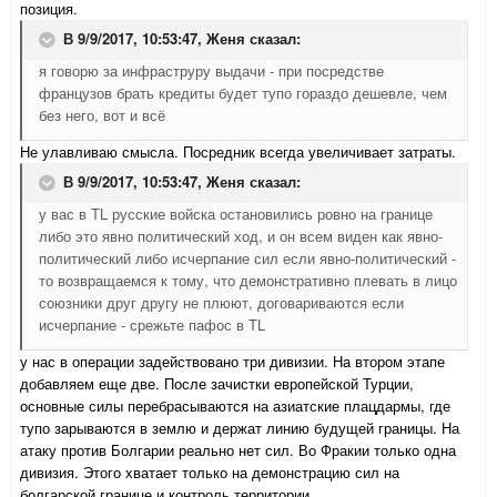
позиция.
В 9/9/2017, 10:53:47,
Женя
сказал:
я говорю за инфраструру выдачи - при посредстве
французов брать кредиты будет тупо гораздо дешевле, чем
без него, вот и всё
Не улавливаю смысла. Посредник всегда увеличивает затраты.
В 9/9/2017, 10:53:47,
Женя
сказал:
у вас в TL русские войска остановились ровно на границе
либо это явно политический ход, и он всем виден как явно-
политический либо исчерпание сил если явно-политический -
то возвращаемся к тому, что демонстративно плевать в лицо
союзники друг другу не плюют, договариваются если
исчерпание - срежьте пафос в TL
у нас в операции задействовано три дивизии. На втором этапе
добавляем еще две. После зачистки европейской Турции,
основные силы перебрасываются на азиатские плацдармы, где
тупо зарываются в землю и держат линию будущей границы. На
атаку против Болгарии реально нет сил. Во Фракии только одна
дивизия. Этого хватает только на демонстрацию сил на
болгарской границе и контроль территории.