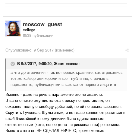
moscow_guest
collega
8538 публикаций
Опубликовано:
9 Sep 2017
(изменено)
В 9/8/2017, 9:00:20,
Женя
сказал:
а что до отречения - так во-первых сравните, как отрекались
тот же кайзер или короли иные - публично, с речью в
парламенте, публикациями в газетах от первого лица итп
Именно - даже на речь в парламенте его не хватило.
В вагоне никто ему пистолета к виску не приставлял, он
сохранял полную свободу действий, но ей не воспользовался.
Скрутить Гучкова с Шульгиным, и во главе конвоя отправиться в
штаб ближайшей к нему дивизии было единственным
ответственным (хотя, ясное дело - и рискованным) решением.
Вместо этого он НЕ СДЕЛАЛ НИЧЕГО, кроме мелких