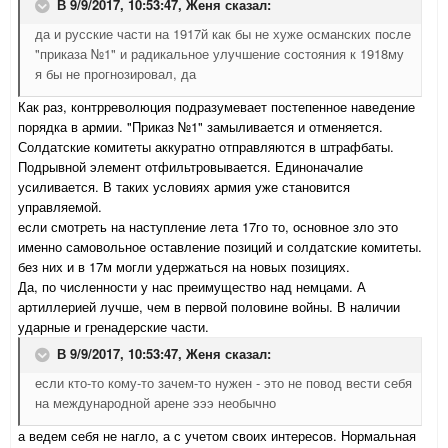
В 9/9/2017, 10:53:47,
Женя
сказал:
да и русские части на 1917й как бы не хуже османских после
"приказа №1" и радикальное улучшение состояния к 1918му
я бы не прогнозировал, да
Как раз, контрреволюция подразумевает постепенное наведение
порядка в армии. "Приказ №1" замыливается и отменяется.
Солдатские комитеты аккуратно отправляются в штрафбаты.
Подрывной элемент отфильтровывается. Единоначалие
усиливается. В таких условиях армия уже становится
управляемой.
если смотреть на наступление лета 17го то, основное зло это
именно самовольное оставление позиций и солдатские комитеты.
без них и в 17м могли удержаться на новых позициях.
Да, по численности у нас преимущество над немцами. А
артиллерией лучше, чем в первой половине войны. В наличии
ударные и гренадерские части.
В 9/9/2017, 10:53:47,
Женя
сказал:
если кто-то кому-то зачем-то нужен - это не повод вести себя
на международной арене эээ необычно
а ведем себя не нагло, а с учетом своих интересов. Нормальная