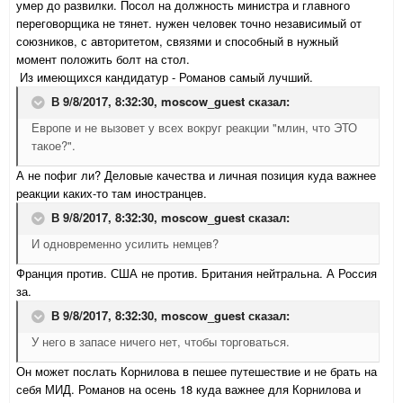
умер до развилки. Посол на должность министра и главного
переговорщика не тянет. нужен человек точно независимый от
союзников, с авторитетом, связями и способный в нужный
момент положить болт на стол.
Из имеющихся кандидатур - Романов самый лучший.
В 9/8/2017, 8:32:30,
moscow_guest
сказал:
Европе и не вызовет у всех вокруг реакции "млин, что ЭТО
такое?".
А не пофиг ли? Деловые качества и личная позиция куда важнее
реакции каких-то там иностранцев.
В 9/8/2017, 8:32:30,
moscow_guest
сказал:
И одновременно усилить немцев?
Франция против. США не против. Британия нейтральна. А Россия
за.
В 9/8/2017, 8:32:30,
moscow_guest
сказал:
У него в запасе ничего нет, чтобы торговаться.
Он может послать Корнилова в пешее путешествие и не брать на
себя МИД. Романов на осень 18 куда важнее для Корнилова и