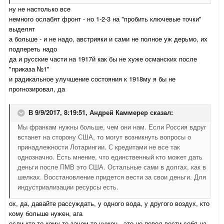
ну не настолько все
немного ослабят фронт - но 1-2-3 на "пробить ключевые точки"
выделят
а больше - и не надо, австрияки и сами не полное уж дерьмо, их
подпереть надо
да и русские части на 1917й как бы не хуже османских после
"приказа №1"
и радикальное улучшение состояния к 1918му я бы не
прогнозировал, да
В 9/9/2017, 8:19:51,
Андрей Каммерер
сказал:
Мы франкам нужны больше, чем они нам. Если Россия вдруг
встанет на сторону США, то могут возникнуть вопросы о
принадлежности Лотарингии. С кредитами не все так
однозначно. Есть мнение, что единственный кто может дать
деньги после ПМВ это США. Остальные сами в долгах, как в
шелках. Восстановление придется вести за свои деньги. Для
индустриализации ресурсы есть.
ох, да, давайте рассуждать, у одного вода, у другого воздух, кто
кому больше нужен
, ага
если кто-то кому-то зачем-то нужен - это не повод вести себя на