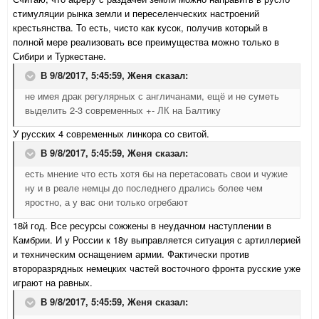
стимуляции рынка земли и переселенческих настроений
крестьянства. То есть, чисто как кусок, получив который в
полной мере реализовать все преимущества можно только в
Сибири и Туркестане.
В 9/8/2017, 5:45:59,
Женя
сказал:
не имея драк регулярных с англичанами, ещё и не суметь
выделить 2-3 современных +- ЛК на Балтику
У русских 4 современных линкора со свитой.
В 9/8/2017, 5:45:59,
Женя
сказал:
есть мнение что есть хотя бы на перетасовать свои и чужие
ну и в реале немцы до последнего дрались более чем
яростно, а у вас они только огребают
18й год. Все ресурсы сожжены в неудачном наступлении в
Камбрии. И у России к 18у выправляется ситуация с артиллерией
и техническим оснащением армии. Фактически против
второразрядных немецких частей восточного фронта русские уже
играют на равных.
В 9/8/2017, 5:45:59,
Женя
сказал: