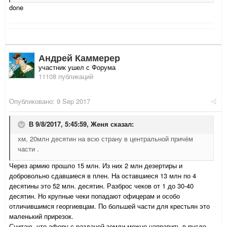
done
Андрей Каммерер
участник ушел с Форума
11108 публикаций
Опубликовано:
9 Sep 2017
В 9/8/2017, 5:45:59,
Женя
сказал:
хм, 20млн десятин на всю страну в центральной причём
части .
Через армию прошло 15 млн. Из них 2 млн дезертиры и
добровольно сдавшиеся в плен. На оставшиеся 13 млн по 4
десятины это 52 млн. десятин. Разброс чеков от 1 до 30-40
десятин. Но крупные чеки попадают офицерам и особо
отличившимся георгиевцам. По большей части для крестьян это
маленький прирезок.
Считаю, что аферу с раздачей земли можно направить в русло