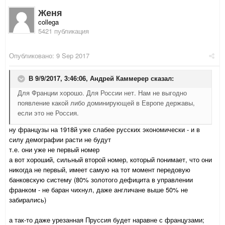
Женя
collega
5421 публикация
Опубликовано:
9 Sep 2017
В 9/9/2017, 3:46:06,
Андрей Каммерер
сказал:
Для Франции хорошо. Для России нет. Нам не выгодно
появление какой либо доминирующей в Европе державы,
если это не Россия.
ну французы на 1918й уже слабее русских экономически - и в
силу демографии расти не будут
т.е. они уже не первый номер
а вот хороший, сильный второй номер, который понимает, что они
никогда не первый, имеет самую на тот момент передовую
банковскую систему (80% золотого дефицита в управлении
франком - не баран чихнул, даже англичане выше 50% не
забирались)
а так-то даже урезанная Пруссия будет наравне с французами;