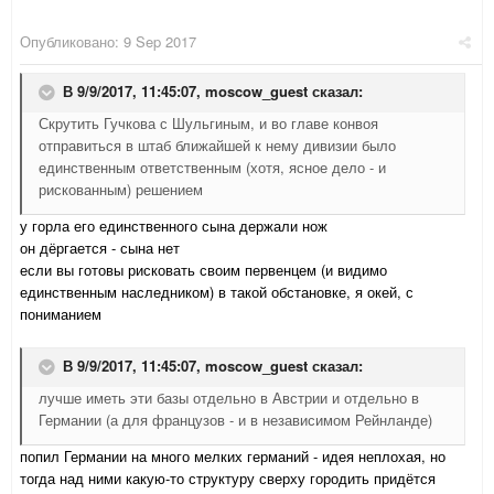
Опубликовано:
9 Sep 2017
В 9/9/2017, 11:45:07,
moscow_guest
сказал:
Скрутить Гучкова с Шульгиным, и во главе конвоя
отправиться в штаб ближайшей к нему дивизии было
единственным ответственным (хотя, ясное дело - и
рискованным) решением
у горла его единственного сына держали нож
он дёргается - сына нет
если вы готовы рисковать своим первенцем (и видимо
единственным наследником) в такой обстановке, я окей
, с
пониманием
В 9/9/2017, 11:45:07,
moscow_guest
сказал:
лучше иметь эти базы отдельно в Австрии и отдельно в
Германии (а для французов - и в независимом Рейнланде)
попил Германии на много мелких германий - идея неплохая
, но
тогда над ними какую-то структуру сверху городить придётся