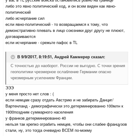
либо это явно политический ход, и он всем виден как явно-
политический
либо исчерпание сил
если явно-политический - то возвращаемся к тому, что
демонстративно плевать в лицо союзники друг другу не плюют,
договариваются
если исчерпание - срежьте пафос в TL
В 9/9/2017, 8:19:51,
Андрей Каммерер
сказал:
С точностью до наоборот. России не выгодно. С точки зрения
геополитики чрезмерное ослабление Германии опасно
чрезмерным усилением Франции.
ЭЭЭ
у меня просто нет слов : (
если немцам сразу отдать Австрию и не забирать Данциг/
Вартенланд - демографически это детерминированно 100млн к
1930поздним суммарного населения
у франков детерминированно 40
нельзя так крепко ограбить немцев, чтобы они слабее французов
стали, ну, это тогда очевидно ВСЕМ по-моему