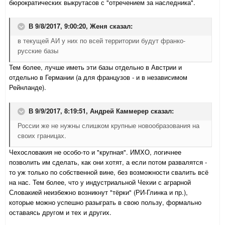
бюрократических выкрутасов с "отречением за наследника".
В 9/8/2017, 9:00:20,
Женя
сказал:
в текущей АИ у них по всей территории будут франко-
русские базы
Тем более, лучше иметь эти базы отдельно в Австрии и
отдельно в Германии (а для французов - и в независимом
Рейнланде).
В 9/9/2017, 8:19:51,
Андрей Каммерер
сказал:
России же не нужны слишком крупные новообразования на
своих границах.
Чехословакия не особо-то и "крупная". ИМХО, логичнее
позволить им сделать, как они хотят, а если потом развалятся -
то уж только по собственной вине, без возможности свалить всё
на нас. Тем более, что у индустриальной Чехии с аграрной
Словакией неизбежно возникнут "тёрки" (РИ-Глинка и пр.),
которые можно успешно разыграть в свою пользу, формально
оставаясь другом и тех и других.