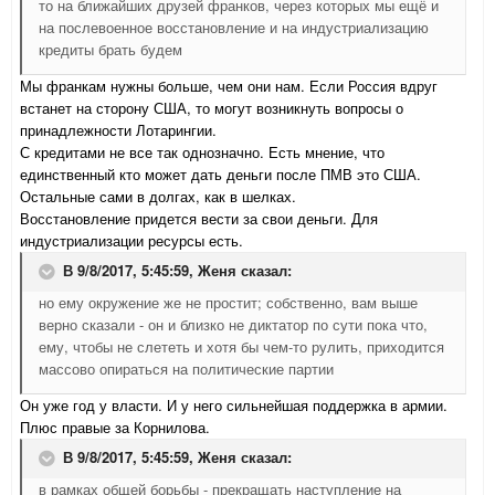
то на ближайших друзей франков, через которых мы ещё и
на послевоенное восстановление и на индустриализацию
кредиты брать будем
Мы франкам нужны больше, чем они нам. Если Россия вдруг
встанет на сторону США, то могут возникнуть вопросы о
принадлежности Лотарингии.
С кредитами не все так однозначно. Есть мнение, что
единственный кто может дать деньги после ПМВ это США.
Остальные сами в долгах, как в шелках.
Восстановление придется вести за свои деньги. Для
индустриализации ресурсы есть.
В 9/8/2017, 5:45:59,
Женя
сказал:
но ему окружение же не простит; собственно, вам выше
верно сказали - он и близко не диктатор по сути пока что,
ему, чтобы не слететь и хотя бы чем-то рулить, приходится
массово опираться на политические партии
Он уже год у власти. И у него сильнейшая поддержка в армии.
Плюс правые за Корнилова.
В 9/8/2017, 5:45:59,
Женя
сказал:
в рамках общей борьбы - прекращать наступление на