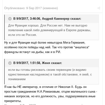
Опубликовано:
9 Sep 2017
(изменено)
В 9/9/2017, 3:46:06,
Андрей Каммерер
сказал:
Для Франции хорошо. Для России нет. Нам не выгодно
появление какой либо доминирующей в Европе державы,
если это не Россия.
Ну и для Франции ещё более невыгодна Мега-Германия,
особенно после победы над ней. Так что против "аншлюса"
французы встанут на дыбы, как и в РИ.
В 9/9/2017, 1:51:58,
Женя
сказал:
если вы готовы рисковать своим первенцем (и видимо
единственным наследником) в такой обстановке, я окей, с
пониманием
Я как бы НЕ император, в отличие от Николая II. Будь он
простым гражданином Н.А.Романовым, отцом маленького сына -
никаких вопросов, но его должность, увы, подразумевала иные
приоритеты.