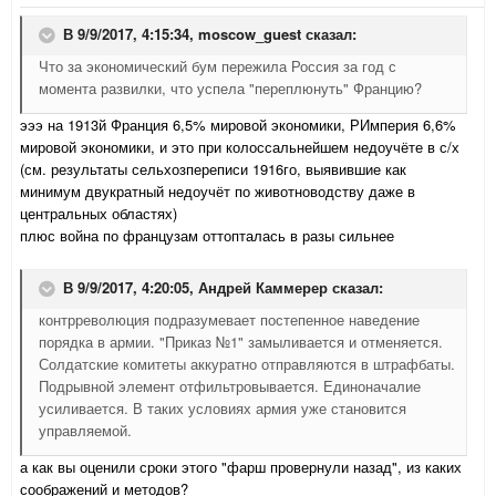
В 9/9/2017, 4:15:34,
moscow_guest
сказал:
Что за экономический бум пережила Россия за год с
момента развилки, что успела "переплюнуть" Францию?
эээ на 1913й Франция 6,5% мировой экономики, РИмперия 6,6%
мировой экономики, и это при колоссальнейшем недоучёте в с/х
(см. результаты сельхозпереписи 1916го, выявившие как
минимум двукратный недоучёт по животноводству даже в
центральных областях)
плюс война по французам оттопталась в разы сильнее
В 9/9/2017, 4:20:05,
Андрей Каммерер
сказал:
контрреволюция подразумевает постепенное наведение
порядка в армии. "Приказ №1" замыливается и отменяется.
Солдатские комитеты аккуратно отправляются в штрафбаты.
Подрывной элемент отфильтровывается. Единоначалие
усиливается. В таких условиях армия уже становится
управляемой.
а как вы оценили сроки этого "фарш провернули назад", из каких
соображений и методов?