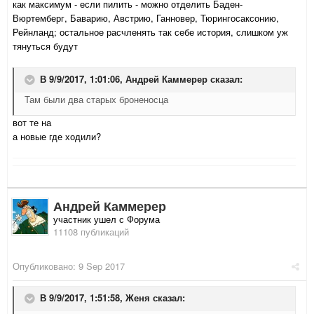
как максимум - если пилить - можно отделить Баден-
Вюртемберг, Баварию, Австрию, Ганновер, Тюрингосаксонию,
Рейнланд; остальное расчленять так себе история, слишком уж
тянуться будут
В 9/9/2017, 1:01:06,
Андрей Каммерер
сказал:
Там были два старых броненосца
вот те на
а новые где ходили?
Андрей Каммерер
участник ушел с Форума
11108 публикаций
Опубликовано:
9 Sep 2017
В 9/9/2017, 1:51:58,
Женя
сказал: