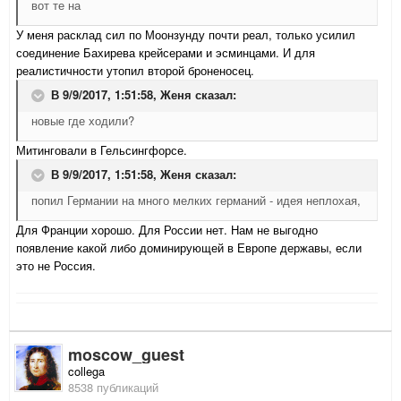
вот те на
У меня расклад сил по Моонзунду почти реал, только усилил
соединение Бахирева крейсерами и эсминцами. И для
реалистичности утопил второй броненосец.
В 9/9/2017, 1:51:58,
Женя
сказал:
новые где ходили?
Митинговали в Гельсингфорсе.
В 9/9/2017, 1:51:58,
Женя
сказал:
попил Германии на много мелких германий - идея неплохая,
Для Франции хорошо. Для России нет. Нам не выгодно
появление какой либо доминирующей в Европе державы, если
это не Россия.
moscow_guest
collega
8538 публикаций