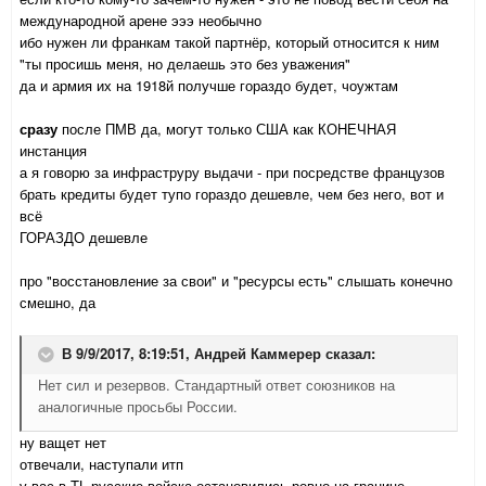
международной арене эээ необычно
ибо нужен ли франкам такой партнёр, который относится к ним
"ты просишь меня, но делаешь это без уважения"
да и армия их на 1918й получше гораздо будет, чоужтам
сразу
после ПМВ да, могут только США как КОНЕЧНАЯ
инстанция
а я говорю за инфраструру выдачи - при посредстве французов
брать кредиты будет тупо гораздо дешевле, чем без него, вот и
всё
ГОРАЗДО дешевле
про "восстановление за свои" и "ресурсы есть" слышать конечно
смешно, да
В 9/9/2017, 8:19:51,
Андрей Каммерер
сказал:
Нет сил и резервов. Стандартный ответ союзников на
аналогичные просьбы России.
ну ващет нет
отвечали, наступали итп
у вас в TL русские войска остановились ровно на границе