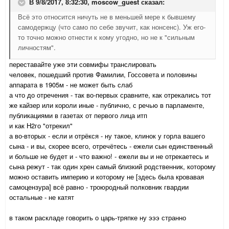
В 9/8/2017, 8:32:30,
moscow_guest
сказал:
Всё это относится ничуть не в меньшей мере к бывшему
самодержцу (что само по себе звучит, как нонсенс). Уж его-
то точно можно отнести к кому угодно, но не к "сильным
личностям".
переставайте уже эти совмифы транслировать
человек, пошедший против Фамилии, Госсовета и половины
аппарата в 1905м - не может быть слаб
а что до отречения - так во-первых сравните, как отрекались тот
же кайзер или короли иные - публично, с речью в парламенте,
публикациями в газетах от первого лица итп
и как Н2го "отрекил"
а во-вторых - если и отрёкся - ну такое, клинок у горла вашего
сына - и вы, скорее всего, отречётесь - ежели сын единственный
и больше не будет и - что важно! - ежели вы и не отрекаетесь и
сына режут - так один хрен самый близкий родственник, которому
можно оставить империю и которому не [здесь была кровавая
самоцензура] всё равно - троюродный полковник гвардии
остальные - не катят
в таком раскладе говорить о царь-тряпке ну эээ странно