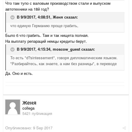
Что там тупо с валовым производством стали и выпуском
автотехники на 18й год?
В 9/9/2017, 4:08:51,
Женя
сказал:
что единую Германию проще грабить,
Было б что грабить. Там и так нищета полная.
На выплату репараций немцы кредиты берут.
В 9/9/2017, 4:15:34,
moscow_guest
сказал:
То есть "d?sintessement", говоря дипломатическим языком.
"Разбирайтесь, как знаете, а нам без разницы", в переводе
Да. Оно и есть.
Женя
collega
5421 публикация
Опубликовано:
9 Sep 2017