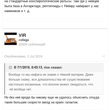
на стандартные конспирологические рельсы. Там где у немцев
была база в Антарктиде, рептилоиды с Нибиру набирают у нас
наемников и т. д.
VIR
collega
22936 публикаций
Опубликовано:
2 Jul 2019
В 7/1/2019, 8:43:13,
rico
сказал:
Вообще то мы нифига не знаем о тёмной материи. Даже
больше скажу, все доказательства её существование
настолько косвенные, что вполне может ожидаться, что
её вообще нет.
Но без неё вроде бы никому еще не удалось объяснить откуда
такие большие скорости звезд на краях галактик.