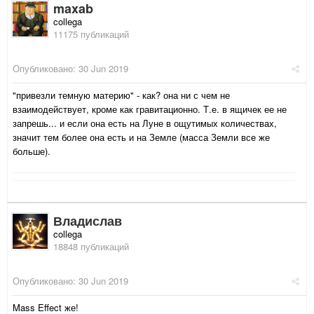
maxab
collega
11175 публикаций
Опубликовано:
30 Jun 2019
"привезли темную материю" - как? она ни с чем не
взаимодействует, кроме как гравитационно. Т.е. в ящичек ее не
запрешь... и если она есть на Луне в ощутимых количествах,
значит тем более она есть и на Земле (масса Земли все же
больше).
Владислав
collega
18848 публикаций
Опубликовано:
30 Jun 2019
Mass Effect же!