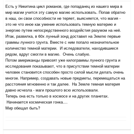
Есть у Никитина цикл романов, где попаданец из нашего мира в
мир магии учится эту самую магию использовать. Попав обратно
в наш, он свои способности не теряет, выясняется, что магия -
это не что иное как умение использовать темную материю и
энергию путем непосредственного воздейстия разумом на неё.
Итак, развилка, в 60х лунный зонд доставил на Землю первые
граммы лунного грунта. Вместе с ним попало незначительное
количество темной материи. И иследователи, находившиеся
рядом, вдруг смогли в магию. Очень слабую.
Потом американцы привозят уже килограммы лунного грунта и
исследования показывают, что в присутствии темной материи
человек становится способен просто силой мысли делать очень
многое. Например, создавать новые предметы, перемещаться на
расстояния мгновенно и так далее. На Земле темная материя
давно исчезла - маги прошлого всю использовали.
Теперь она есть только в космосе и на других планетах.
Начинается космическая гонка....
Мир обещал быть?