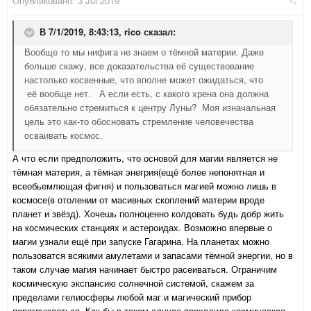
Опубликовано:
3 Jul 2019
В 7/1/2019, 8:43:13,
rico
сказал:
Вообще то мы нифига не знаем о тёмной материи. Даже
больше скажу, все доказательства её существование
настолько косвенные, что вполне может ожидаться, что
её вообще нет. А если есть, с какого хрена она должна
обязательно стремиться к центру Луны? Моя изначальная
цель это как-то обосновать стремление человечества
осваивать космос.
А что если предположить, что основой для магии является не
тёмная материя, а тёмная энегрия(ещё более непонятная и
всеобьемлющая фигня) и пользоваться магией можно лишь в
космосе(в отолении от масивных скоплений материи вроде
планет и звёзд). Хочешь полноценно колдовать будь добр жить
на космических станциях и астероидах. Возможно впервые о
магии узнали ещё при запуске Гагарина. На планетах можно
пользоватся всякими амулетами и запасами тёмной энергии, но в
таком случае магия начинает быстро расеиваться. Ограничим
космическую экспансию солнечной системой, скажем за
пределами гелиосферы любой маг и магический прибор
перегружаеться. Как бы в таком случае проходила космическая