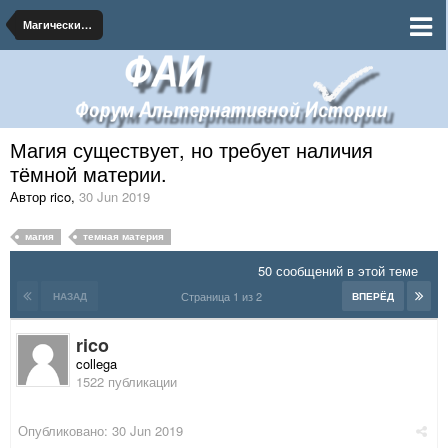
Магический университет
Магия существует, но требует наличия
тёмной материи.
Автор rico
,
30 Jun 2019
магия
темная материя
50 сообщений в этой теме
Страница 1 из 2
НАЗАД
ВПЕРЁД
rico
collega
1522 публикации
Опубликовано:
30 Jun 2019