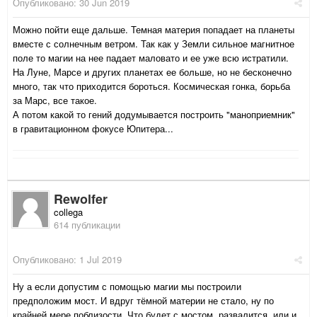
Опубликовано:
30 Jun 2019
Можно пойти еще дальше. Темная материя попадает на планеты
вместе с солнечным ветром. Так как у Земли сильное магнитное
поле то магии на нее падает маловато и ее уже всю истратили.
На Луне, Марсе и других планетах ее больше, но не бесконечно
много, так что приходится бороться. Космическая гонка, борьба
за Марс, все такое.
А потом какой то гений додумывается построить "маноприемник"
в гравитационном фокусе Юпитера...
Rewolfer
collega
614 публикации
Опубликовано:
1 Jul 2019
Ну а если допустим с помощью магии мы построили
предположим мост. И вдруг тёмной материи не стало, ну по
крайней мере поблизости. Что будет с мостом, развалится, или и