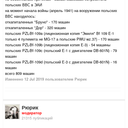
польских ВВС в ЭАИ
на момент начала войны (апрель 1941) на вооружении польских
ВВС находилось:
откапиталенных "Бруно" - 170 машин
откапиталенных "Дор" - 320 машин
польских PZL-Bf-109a (лицензионная копия "Эмиля" Bf 109 E-1
только 4 пулемета не MG-17 а польские PWU wz.37) - 170 машин
польских PZL-Bf-109b (лицензионная копия Е-3) - 54 машины
польских PZL-Bf-109c (польский Е-1 с двигателем DB-601N) - 79
машин
польских PZL-Bf-109d (польский Е-3 с двигателем DB-601N) - 16
машин
всего 809 машин
Изменено
12 Jul 2019
пользователем Рюрик
Рюрик
модератор
21315 публикаций