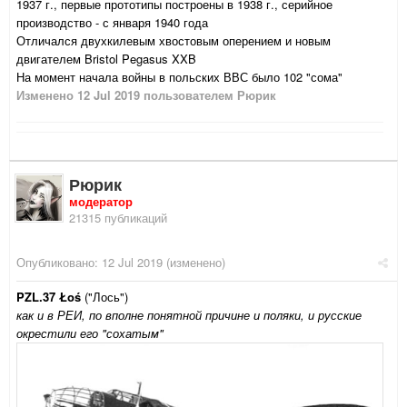
1937 г., первые прототипы построены в 1938 г., серийное
производство - с января 1940 года
Отличался двухкилевым хвостовым оперением и новым
двигателем Bristol Pegasus XXB
На момент начала войны в польских ВВС было 102 "сома"
Изменено
12 Jul 2019
пользователем Рюрик
Рюрик
модератор
21315 публикаций
Опубликовано:
12 Jul 2019
(изменено)
PZL.37 Łoś
("Лось")
как и в РЕИ, по вполне понятной причине и поляки, и русские
окрестили его "сохатым"