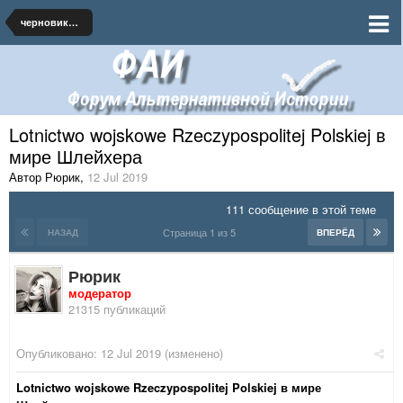
черновики и наброски по миру
Lotnictwo wojskowe Rzeczypospolitej Polskiej в
мире Шлейхера
Автор Рюрик
,
12 Jul 2019
111 сообщение в этой теме
Страница 1 из 5
НАЗАД
ВПЕРЁД
Рюрик
модератор
21315 публикаций
Опубликовано:
12 Jul 2019
(изменено)
Lotnictwo wojskowe Rzeczypospolitej Polskiej в мире