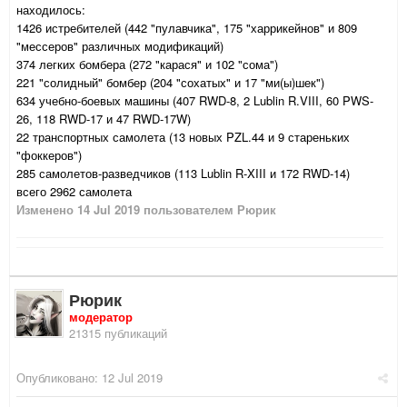
находилось:
1426 истребителей (442 "пулавчика", 175 "харрикейнов" и 809
"мессеров" различных модификаций)
374 легких бомбера (272 "карася" и 102 "сома")
221 "солидный" бомбер (204 "сохатых" и 17 "ми(ы)шек")
634 учебно-боевых машины (407 RWD-8, 2 Lublin R.VIII, 60 PWS-
26, 118 RWD-17 и 47 RWD-17W)
22 транспортных самолета (13 новых PZL.44 и 9 стареньких
"фоккеров")
285 самолетов-разведчиков (113 Lublin R-XIII и 172 RWD-14)
всего 2962 самолета
Изменено
14 Jul 2019
пользователем Рюрик
Рюрик
модератор
21315 публикаций
Опубликовано:
12 Jul 2019