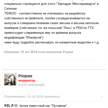
специально строящихся для этого "Закладах Мессершмидта" в
Силезии
TERCIO - соответственно не отвлекаясь на разработку
собственного истребителя, поляки сосредатачиваются на
выпуске и совершенствовании своих весьма и весьма неплохих
бомберов (собственно тот же польский "Лось" в РЕИ по ТТХ
превосходил современные ему по времени выпуска
модификации "Юнкерсов")
ниже буду подробно расписывать по конкретным моделям и т.д.
Изменено
15 Jul 2019
пользователем Рюрик
Рюрик
модератор
21315 публикаций
Опубликовано:
12 Jul 2019
(изменено)
PZL P.11
, более известный как "Пулавчик".