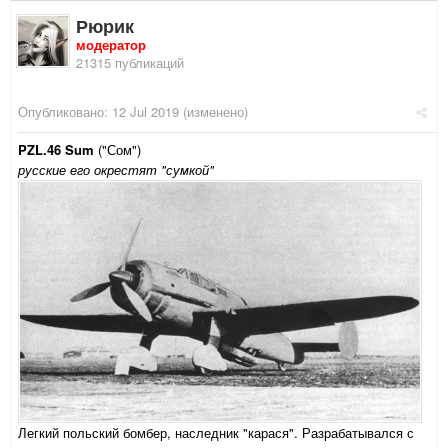
Рюрик
модератор
21315 публикаций
Опубликовано:
12 Jul 2019
(изменено)
PZL.46 Sum
("Сом")
русские его окрестят "сумкой"
Легкий польский бомбер, наследник "карася". Разрабатывался с