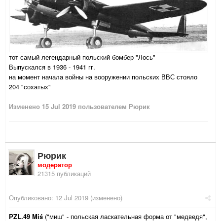
тот самый легендарный польский бомбер "Лось"
Выпускался в 1936 - 1941 гг.
на момент начала войны на вооружении польских ВВС стояло
204 "сохатых"
Изменено
15 Jul 2019
пользователем Рюрик
Рюрик
модератор
21315 публикаций
Опубликовано:
12 Jul 2019
(изменено)
PZL.49 Miś
("миш" - польская ласкательная форма от "медведя",