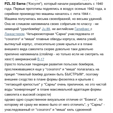
PZL.52
Sarna
("Косуля")
, который начали разрабатывать с 1940
года. Первые прототипы поднялись в воздух осенью 1942 года, а
серийное производство машины началось с лета 1944 г.
Машина получилась весьма своеобразной, но весьма удачной.
Она не слишком напоминала своих собратьев по классу - ни
немецкий "уралбомбер"
Ju.89
, ни английские
Галифакс
с
Ланкастером
. Четырехмоторная "Сарна" унаследовала от
"сохатого" и "миша" плавные обводы корпуса, имела узкий,
вытянутый корпус, относительно узкие крылья и в плане
внешнего вида самолета скорее довольно таки довольно
прилично напоминала (спойлер - но только если не смотреть на
хвост) американский
В-17
(просто польская тенденции развития польских бомберов,
прослеживавшиеся еще у "сохатого" и "миша" полагалась на
прицип "тяжелый бомбер должен быть БЫСТРЫМ", поэтому
внешнее сходство в плане формы фюзеляха и крыльев с
"летающей крепостью" у "Сарны" очень приличное, но это чистой
воды "конвергенция" в плане максимальной адаптации формы
самолета к высокой скорости)
однако одно существенное визуальное отличие от "Боинга", по
которому её сразу-же можно было от него отличить", у "Сарны" -
унаследованный от "сохатого" и "миша" киль сдвоенной