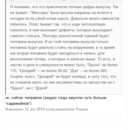
Я понимаю, что это практически полные цифры выпуска. Так
не бывает. "Мессеры" были весьма капризны на взлете и
посадке из-за узкой колеи шасси. Довольно много самолетов
побилось. Плюс бывает так, что в ходе эксплуатации
самолета, в нем вылезают дефекты, которые вынуждают
самолет списать. Поэтому реалистичной оценкой будет
половина выпуска. И из тэой половины выпуска только
половина будет реально стоять на вооружении, в то время
как вторая половина будет находиться в запасе, для
восполнения потерь, о которых я написал выше. То есть, в
частях и депо в совокупности может быть: "Бруно" не более
170, "Цезарей" -- не более 25-30, "Дор" -- не более 320.
Скорее, всего, "Цезарей" не будет вообще, в силу того, что
их слишком мало, но они несовместимы по запчастям ни с
"Бруно", ни с "Дорой".
ок, сейчас поправлю (заодно тогда закуплю чуть больше
"харрикейнов")
Изменено
12 Jul 2019
пользователем Рюрик