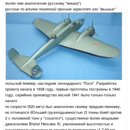
более чем аналогичная русскому "мишка")
русские по вполне понятной причине окрестят его "мышью"
польский бомбер, наследник легендарного "Лося". Разработка
проекта начата в 1938 году, первые прототипы построены в 1940
году, серийное производство весной 1941 было только-только
начато
по скорости (520 км/ч) был аналогичен своему предшественнику,
но отличался бОльшей грузоподьемностью (3 тонны бомб против
2 с половиной тонн у "сохатого"), существенно более мощными
двигателями Bristol Hercules III, увеличенной высотностью и
существенно улучшенным защитным вооружением (4 7,92 мм.