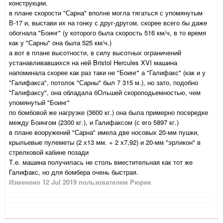
конструкции.
в плане скорости "Сарна" вполне могла тягаться с упомянутым
В-17 и, выстави их на гонку с друг-другом, скорее всего бы даже
обогнала "Боинг" (у которого была скорость 516 км/ч, в то время
как у "Сарны" она была 525 км/ч.)
а вот в плане высотности, в силу высотных ограничений
устанавливавшихся на ней Bristol Hercules XVI машина
напоминала скорее как раз таки не "Боинг" а "Галифакс" (как и у
"Галифакса", потолок "Сарны" был 7 315 м.), но зато, подобно
"Галифаксу", она обладала бОльшей скороподьемностью, чем
упомянутый "Боинг"
по бомбовой же нагрузке (3600 кг.) она была примерно посередке
между Боингом (2300 кг.), и Галифаксом (с его 5897 кг.)
в плане вооружений "Сарна" имела две носовых 20-мм пушки,
крыльевые пулеметы (2 х13 мм. + 2 х7,92) и 20-мм "эрликон" в
стрелковой кабине позади
Т.е. машина получилась не столь вместительная как тот же
Галифакс, но для бомбера очень быстрая.
Изменено
12 Jul 2019
пользователем Рюрик