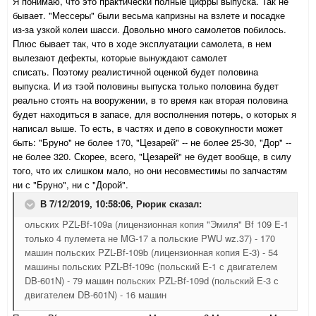
Я понимаю, что это практически полные цифры выпуска. Так не
бывает. "Мессеры" были весьма капризны на взлете и посадке
из-за узкой колеи шасси. Довольно много самолетов побилось.
Плюс бывает так, что в ходе эксплуатации самолета, в нем
вылезают дефекты, которые вынуждают самолет
списать. Поэтому реалистичной оценкой будет половина
выпуска. И из тэой половины выпуска только половина будет
реально стоять на вооружении, в то время как вторая половина
будет находиться в запасе, для восполнения потерь, о которых я
написал выше. То есть, в частях и депо в совокупности может
быть: "Бруно" не более 170, "Цезарей" -- не более 25-30, "Дор" --
не более 320. Скорее, всего, "Цезарей" не будет вообще, в силу
того, что их слишком мало, но они несовместимы по запчастям
ни с "Бруно", ни с "Дорой".
В 7/12/2019, 10:58:06,
Рюрик
сказал:
ольских PZL-Bf-109a (лицензионная копия "Эмиля" Bf 109 E-1
только 4 пулемета не MG-17 а польские PWU wz.37) - 170
машин польских PZL-Bf-109b (лицензионная копия Е-3) - 54
машины польских PZL-Bf-109c (польский Е-1 с двигателем
DB-601N) - 79 машин польских PZL-Bf-109d (польский Е-3 с
двигателем DB-601N) - 16 машин