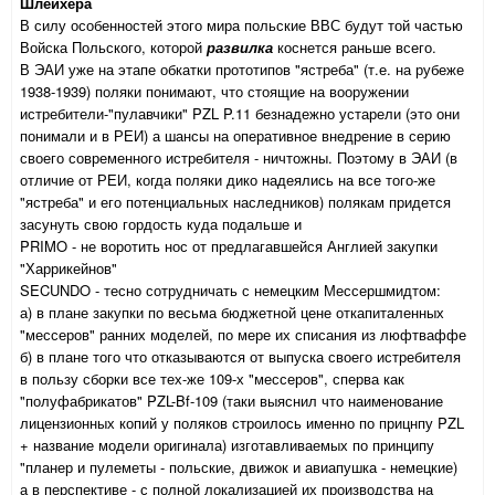
Шлейхера
В силу особенностей этого мира польские ВВС будут той частью
Войска Польского, которой
развилка
коснется раньше всего.
В ЭАИ уже на этапе обкатки прототипов "ястреба" (т.е. на рубеже
1938-1939) поляки понимают, что стоящие на вооружении
истребители-"пулавчики" PZL P.11 безнадежно устарели (это они
понимали и в РЕИ) а шансы на оперативное внедрение в серию
своего современного истребителя - ничтожны. Поэтому в ЭАИ (в
отличие от РЕИ, когда поляки дико надеялись на все того-же
"ястреба" и его потенциальных наследников) полякам придется
засунуть свою гордость куда подальше и
PRIMO - не воротить нос от предлагавшейся Англией закупки
"Харрикейнов"
SECUNDO - тесно сотрудничать с немецким Мессершмидтом:
а) в плане закупки по весьма бюджетной цене откапиталенных
"мессеров" ранних моделей, по мере их списания из люфтваффе
б) в плане того что отказываются от выпуска своего истребителя
в пользу сборки все тех-же 109-х "мессеров", сперва как
"полуфабрикатов" PZL-Bf-109 (таки выяснил что наименование
лицензионных копий у поляков строилось именно по прицнпу PZL
+ название модели оригинала) изготавливаемых по принципу
"планер и пулеметы - польские, движок и авиапушка - немецкие)
а в перспективе - с полной локализацией их производства на