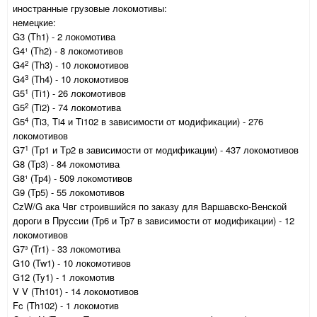
иностранные грузовые локомотивы:
немецкие:
G3 (Th1) - 2 локомотива
G4¹ (Th2) - 8 локомотивов
2
G4
(Th3) - 10 локомотивов
3
G4
(Th4) - 10 локомотивов
1
G5
(Ti1) - 26 локомотивов
2
G5
(Ti2) - 74 локомотива
4
G5
(Ti3, Ti4 и Ti102 в зависимости от модификации) - 276
локомотивов
1
G7
(Tp1 и Tp2 в зависимости от модификации) - 437 локомотивов
G8 (Тр3) - 84 локомотива
G8¹ (Тр4) - 509 локомотивов
G9 (Тр5) - 55 локомотивов
CzW/G ака Чвг строившийся по заказу для Варшавско-Венской
дороги в Пруссии (Тр6 и Тр7 в зависимости от модификации) - 12
локомотивов
G7³ (Tr1) - 33 локомотива
G10 (Tw1) - 10 локомотивов
G12 (Ty1) - 1 локомотив
V V (Th101) - 14 локомотивов
Fc (Th102) - 1 локомотив