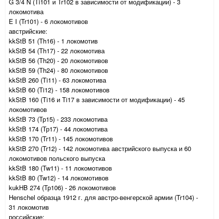
G 3/4 N (Ti101 и Tr102 в зависимости от модификации) - 3
локомотива
E I (Tr101) - 6 локомотивов
австрийские:
kkStB 51 (Th16) - 1 локомотив
kkStB 54 (Th17) - 22 локомотива
kkStB 56 (Th20) - 20 локомотивов
kkStB 59 (Th24) - 80 локомотивов
kkStB 260 (Ti11) - 63 локомотива
kkStB 60 (Ti12) - 158 локомотивов
kkStB 160 (Ti16 и Ti17 в зависимости от модификации) - 45
локомотивов
kkStB 73 (Тр15) - 233 локомотива
kkStB 174 (Тр17) - 44 локомотива
kkStB 170 (Tr11) - 145 локомотивов
kkStB 270 (Tr12) - 142 локомотива австрийского выпуска и 60
локомотивов польского выпуска
kkStB 180 (Tw11) - 11 локомотивов
kkStB 80 (Tw12) - 14 локомотивов
kukHB 274 (Тр106) - 26 локомотивов
Henschel образца 1912 г. для австро-венгерской армии (Tr104) -
31 локомотив
российские: