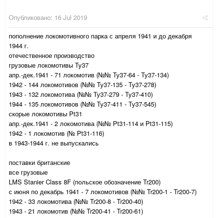
Опубликовано:
16 Jul 2019
пополнение локомотивного парка с апреля 1941 и до декабря
1944 г.
отечественное производство
грузовые локомотивы Ту37
апр.-дек.1941 - 71 локомотив (№№ Ту37-64 - Ту37-134)
1942 - 144 локомотивов (№№ Ту37-135 - Ту37-278)
1943 - 132 локомотива (№№ Ту37-279 - Ту37-410)
1944 - 135 локомотивов (№№ Ту37-411 - Ту37-545)
скорые локомотивы Pt31
апр.-дек.1941 - 2 локомотива (№№ Pt31-114 и Pt31-115)
1942 - 1 локомотив (№ Pt31-116)
в 1943-1944 г. не выпускались
поставки британские
все грузовые
LMS Stanier Class 8F (польское обозначение Tr200)
с июня по декабрь 1941 - 7 локомотивов (№№ Tr200-1 - Tr200-7)
1942 - 33 локомотива (№№ Tr200-8 - Tr200-40)
1943 - 21 локомотив (№№ Tr200-41 - Tr200-61)