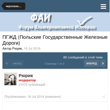
черновики и наброски по миру
ПГЖД (Польские Государственные Железные
Дороги)
Автор Рюрик
,
16 Jul 2019
60 сообщений в этой теме
Страница 1 из 3
НАЗАД
ВПЕРЁД
Рюрик
модератор
21315 публикаций
Опубликовано:
16 Jul 2019
(изменено)