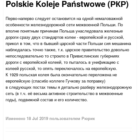
Polskie Koleje Państwowe (РКР)
Перво-наперво следует остановится на одной немаловажной
особенности железнодорожной сети межвоенной Польши. По
вполне понятным причинам Польша унаследовала железные
дороги сразу двух стандартов колеи - европейской и русской,
прикол в том, что в бывшей царской части Польши сия мешанина
наблюдалась точно также, т.к. царское правительство довольно
непоследовательно то строило в Привислинских губерниях
дороги с европейской колеей, то пыталось в унификацию с
колеей русской, то опять переключалось на европейскую.
К 1929 польская колея была окончательно переложена не
европейскую (спасибо коллеге Гучкову за поправку)
в следующих постах темы я детально разберу железнодорожную
сеть (в т.ч. её весьма активное строительство в межвоенные
годы), подвижной состав и его количество.
Изменено
18 Jul 2019
пользователем Рюрик