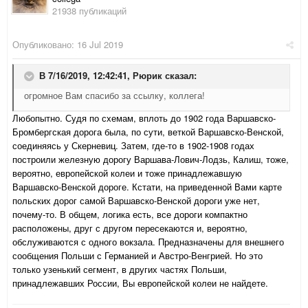
21938 публикаций
Опубликовано:
16 Jul 2019
В 7/16/2019, 12:42:41,
Рюрик
сказал:
огромное Вам спасибо за ссылку, коллега!
Любопытно. Судя по схемам, вплоть до 1902 года Варшавско-
Бромбергская дорога была, по сути, веткой Варшавско-Венской,
соединяясь у Скерневиц. Затем, где-то в 1902-1908 годах
построили железную дорогу Варшава-Лович-Лодзь, Калиш, тоже,
вероятно, европейской колеи и тоже принадлежавшую
Варшавско-Венской дороге. Кстати, на приведенной Вами карте
польских дорог самой Варшавско-Венской дороги уже нет,
почему-то. В общем, логика есть, все дороги компактно
расположены, друг с другом пересекаются и, вероятно,
обслуживаются с одного вокзала. Предназначены для внешнего
сообщения Польши с Германией и Австро-Венгрией. Но это
только узенький сегмент, в других частях Польши,
принадлежавших России, Вы европейской колеи не найдете.