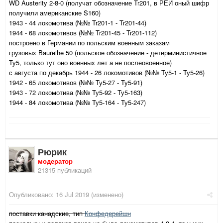
WD Austerity 2-8-0 (получат обозначение Tr201, в РЕИ оный шифр
получили американские S160)
1943 - 44 локомотива (№№ Tr201-1 - Tr201-44)
1944 - 68 локомотивов (№№ Tr201-45 - Tr201-112)
построено в Германии по польским военным заказам
грузовых Baureihe 50 (польское обозначение - детерминистичное
Ту5, только тут оно военных лет а не послеовоенное)
с августа по декабрь 1944 - 26 локомотивов (№№ Ту5-1 - Ту5-26)
1942 - 65 локомотивов (№№ Ту5-27 - Ту5-91)
1943 - 72 локомотива (№№ Ту5-92 - Ту5-163)
1944 - 84 локомотива (№№ Ту5-164 - Ту5-247)
Рюрик
модератор
21315 публикаций
Опубликовано:
16 Jul 2019
(изменено)
поставки канадские, тип
Конфедерейшн