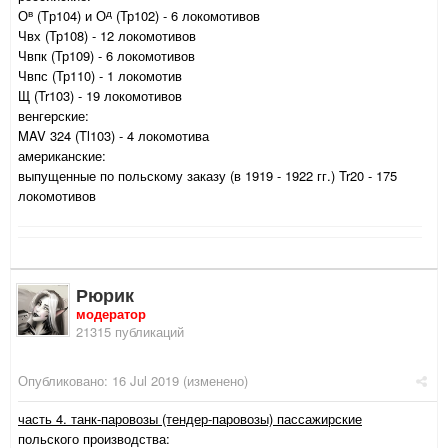
в
д
О
(Tр104) и О
(Тр102) - 6 локомотивов
Чвх (Тр108) - 12 локомотивов
Чвпк (Тр109) - 6 локомотивов
Чвпс (Тр110) - 1 локомотив
Щ (Tr103) - 19 локомотивов
венгерские:
MAV 324 (Tl103) - 4 локомотива
американские:
выпущенные по польскому заказу (в 1919 - 1922 гг.) Tr20 - 175
локомотивов
Рюрик
модератор
21315 публикаций
Опубликовано:
16 Jul 2019
(изменено)
часть 4. танк-паровозы (тендер-паровозы) пассажирские
польского производства: