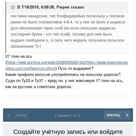
В 7/16/2019, 6:06:30,
Рюрик
сказал:
поставки канадские, тип Конфедерейшн поскольку у поляков
ранее не было локомотивов 4-8-4, то у них не было и индекса
для обозначения таких осей (во всех польских индексах
последняя буква - это тип осей), посему для неё было
выдано свободное х, в силу чего модель получила польское
обозначение Тх1
27 тонн на ось
(
https://web.archive.org/web/20080506081422/http://www.steamlocom
otive.com/northern/cnr.shtml
) Путь-то выдержит?
Какие профили рельсов употреблялись на польских дорогах?
Судя по Ту23 и Ту37 -- вряд ли, у них максимум 17 тонн на ось,
как на русских и советских дорогах.
Страница 1 из 3
НАЗАД
ВПЕРЁД
Создайте учётную запись или войдите