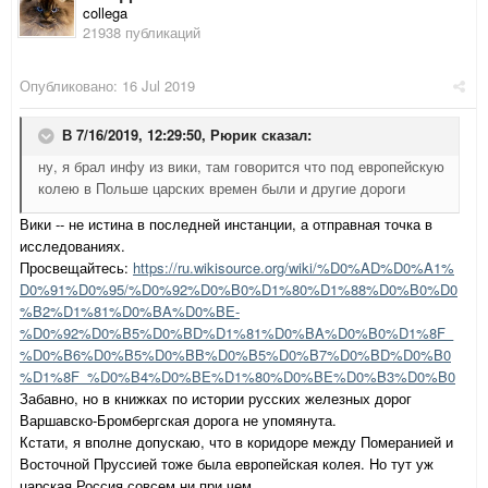
collega
21938 публикаций
Опубликовано:
16 Jul 2019
В 7/16/2019, 12:29:50,
Рюрик
сказал:
ну, я брал инфу из вики, там говорится что под европейскую
колею в Польше царских времен были и другие дороги
Вики -- не истина в последней инстанции, а отправная точка в
исследованиях.
Просвещайтесь:
https://ru.wikisource.org/wiki/%D0%AD%D0%A1%
D0%91%D0%95/%D0%92%D0%B0%D1%80%D1%88%D0%B0%D0
%B2%D1%81%D0%BA%D0%BE-
%D0%92%D0%B5%D0%BD%D1%81%D0%BA%D0%B0%D1%8F_
%D0%B6%D0%B5%D0%BB%D0%B5%D0%B7%D0%BD%D0%B0
%D1%8F_%D0%B4%D0%BE%D1%80%D0%BE%D0%B3%D0%B0
Забавно, но в книжках по истории русских железных дорог
Варшавско-Бромбергская дорога не упомянута.
Кстати, я вполне допускаю, что в коридоре между Померанией и
Восточной Пруссией тоже была европейская колея. Но тут уж
царская Россия совсем ни при чем.