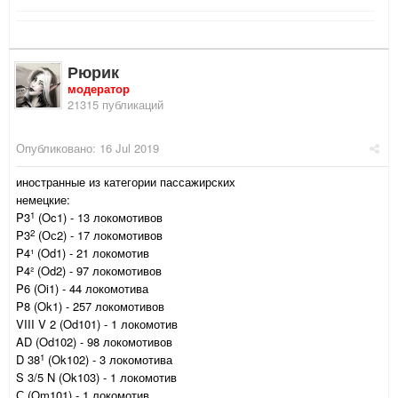
Рюрик
модератор
21315 публикаций
Опубликовано:
16 Jul 2019
иностранные из категории пассажирских
немецкие:
1
P3
(Oc1) - 13 локомотивов
2
P3
(Ос2) - 17 локомотивов
P4¹ (Od1) - 21 локомотив
P4² (Od2) - 97 локомотивов
P6 (Oi1) - 44 локомотива
P8 (Ok1) - 257 локомотивов
VIII V 2 (Od101) - 1 локомотив
AD (Od102) - 98 локомотивов
1
D 38
(Ok102) - 3 локомотива
S 3/5 N (Ok103) - 1 локомотив
С (Om101) - 1 локомотив