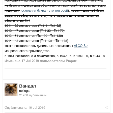
поскольку у поляков ранее не было локомотивов 4-8-4, то у них
не было и индекса для обозначения таких осей (во всех польских
индексах
последняя буква - это тип осей
),
посему для неё было
выдано свободное х, в силу чего модель получила польское
обозначение Тх1
1941 - 32 локомотива (Тх1-1 - Тх1-32)
1942 - 47 локомотивов (Тх1-33 - Тх1-79)
1943 - 51 локомотив (Тх1-80 - Тх1-130)
1944 - 48 локомотивов (Тх1-131 - Тх1-178)
также поставлялись дизельные локомотивы
ALCO S2
монреальского производства
в 1941 поставлено 3 локомотива, в 1942 - 6, в 1943 - 5, в 1944 - 8
Изменено
17 Jul 2019
пользователем Рюрик
Вандал
collega
21938 публикаций
Опубликовано:
16 Jul 2019