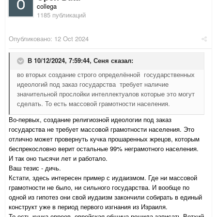
collega
1185 публикаций
Опубликовано:
12 Oct 2024
В 10/12/2024, 7:59:44,
Сеня
сказал:
во вторых создание строго определённой государственных
идеологий под заказ государства требует наличие
значительной прослойки интеллектуалов которые это могут
сделать. То есть массовой грамотности населения.
Во-первых, создание религиозной идеологии под заказ
государства не требует массовой грамотности населения. Это
отлично может провернуть кучка прошаренных жрецов, которым
беспрекословно верит остальные 99% неграмотного населения.
И так оно тысячи лет и работало.
Ваш тезис - дичь.
Кстати, здесь интересен пример с иудаизмом. Где ни массовой
грамотности не было, ни сильного государства. И вообще по
одной из гипотез они свой иудаизм закончили собирать в единый
конструкт уже в период первого изгнания из Израиля.
То есть кучка евреев, еврейская община решила записать Ветхий