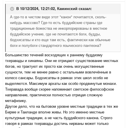
В 10/12/2024, 12:21:02,
Каминский
сказал:
А где-то в чистом виде этот "канон" почитается, сколь-
нибудь массово? Где-то есть буддийские страны где
традиционные божества не инкорпорированы в местное
буддийское учение, где не почитаются боги, будды,
бодхисатвы и кто еще там есть, фактически как обычные
боги и полубоги стандартного языческого пантеона?
Большинство течений восходящих к раннему буддизму
тхеравады и хинаяны. Они не отрицают существование местных
богов, но трактуют их просто как очень могущественные
сущности, тем не менее равно с остальными вовлечённые в
колесо сансары. Бодхисатвы в рамках этих школ особо не
выделяются. Максимум архаты как особо продвинутые монахи.
Тхеравада вообще скорее напоминает светское философское
направление, практически полностью отрицая сложную
метафизику.
Другое дело, что на бытовом уровне местные традиции в тех же
Бирме и Таиланде вполне живы. Но это именно местные
культурные традиции, а не часть буддийского канона. Строго
говоря в рамках тхеравады достичь нирваны может только