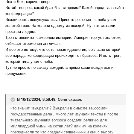
Чех и Лех, короче говоря.
Встаёт вопрос, какой брат был старшим? Какой народ главный в
конфедерации?
Вожди опять пошушукались. Принято решение - с неба упал
золотой трон. На колени одному из вождей. Ну, так сказали
простым людям.
Трон становится символом империи. Империя торгует золотом,
отбивает вторжения англичан.
И все это потому, что есть новая идеология, согласно которой
все народы конфедерации происходят от братьев. И есть трон,
который типа упал с неба.
Тут не просто по заказу вождей, а прямо сами вожди все и
придумали.
В 10/12/2024, 8:58:49,
Сеня
сказал:
что значит "выбрали"? Выбрали в смысле забросили
государственные дела , много лет изучали тексты и после
тчательного изучения вопроса создали религию для
миллиардной уммы на сотни лет? или им на коленях
преподнесли то что создали священники и они с высоты