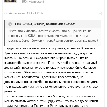
11350 публикаций
Опубликовано:
12 Oct 2024
В 10/12/2024, 3:14:07,
Каминский
сказал:
И что, что хинаяна? Хотите сказать, что в Шри-Ланке, не
говоря уже о ЮВА - нет почитания будд, нет почитания
местных богов, божков и туевой хучи всяких местных духов?
Будда почитается как основатель учения, но не как божество.
Здесь важное доктринальное недопонимание. Будда достиг
нирваны. То есть он находится вне мира и никак с ним не
взаимодействует в принципе. Плюс буддой становится каждый
достигший нирваны, то есть их ещё и неопределённо большое
количество. Объектом поклонения в привычном нам смысле
может быть бодхисатва - достигший просветления, но
добровольно отказавшийся от нирваны, чтобы помогать людям.
Но в тхераваде и хинаяне эта концепция отсутствует или слабо
развита.
В отношении почитания местных богов и духов - насколько их
можно считать компонентом буддизма? Это как в случае нашей
традиции ходить на Пасху или Родительскую субботу на