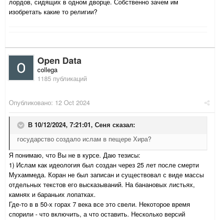
лордов, сидящих в одном дворце. Собственно зачем им
изобретать какие то религии?
Open Data
collega
1185 публикаций
Опубликовано:
12 Oct 2024
В 10/12/2024, 7:21:01,
Сеня
сказал:
государство создало ислам в пещере Хира?
Я понимаю, что Вы не в курсе. Даю тезисы:
1) Ислам как идеология был создан через 25 лет после смерти
Мухаммеда. Коран не был записан и существовал с виде массы
отдельных текстов его высказываний. На банановых листьях,
камнях и бараньих лопатках.
Где-то в в 50-х горах 7 века все это свели. Некоторое время
спорили - что включить, а что оставить. Несколько версий