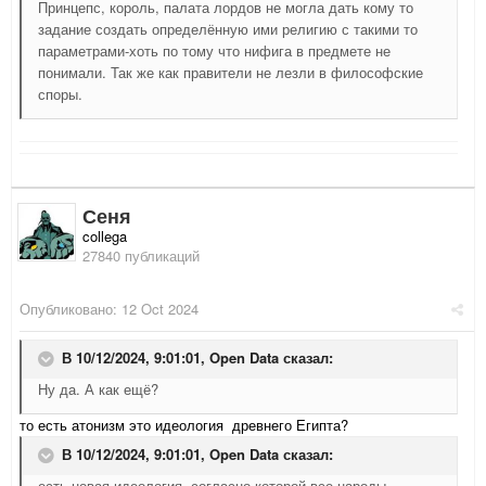
Принцепс, король, палата лордов не могла дать кому то
задание создать определённую ими религию с такими то
параметрами-хоть по тому что нифига в предмете не
понимали. Так же как правители не лезли в философские
споры.
Сеня
collega
27840 публикаций
Опубликовано:
12 Oct 2024
В 10/12/2024, 9:01:01,
Open Data
сказал:
Ну да. А как ещё?
то есть атонизм это идеология древнего Египта?
В 10/12/2024, 9:01:01,
Open Data
сказал:
есть новая идеология, согласно которой все народы