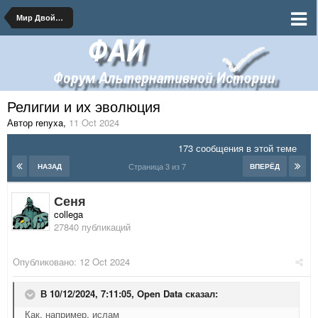
Мир Двойного Солнца
Религии и их эволюция
Автор renyxa
,
11 Oct 2024
173 сообщения в этой теме
Страница 3 из 7
НАЗАД
ВПЕРЁД
Сеня
collega
27840 публикаций
Опубликовано:
12 Oct 2024
В 10/12/2024, 7:11:05,
Open Data
сказал:
Как, например, ислам