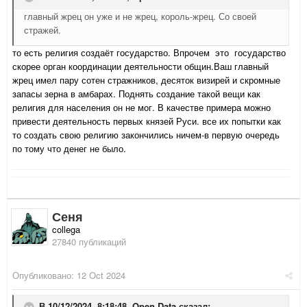
главный жрец он уже и не жрец, король-жрец. Со своей
стражей.
то есть религия создаёт государство. Впрочем это государство
скорее орган координации деятельности общин.Ваш главный
жрец имел пару сотен стражников, десяток визирей и скромные
запасы зерна в амбарах. Поднять создание такой вещи как
религия для населения он не мог. В качестве примера можно
привести деятельность первых князей Руси. все их попытки как
то создать свою религию закончились ничем-в первую очередь
по тому что денег не было.
Сеня
collega
27840 публикаций
Опубликовано:
12 Oct 2024
В 10/12/2024, 8:18:48,
Open Data
сказал: