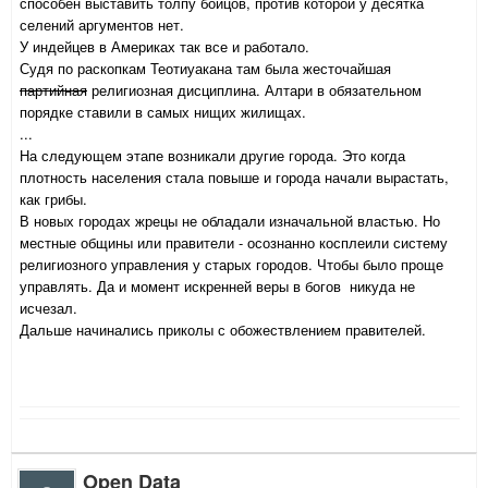
способен выставить толпу бойцов, против которой у десятка
селений аргументов нет.
У индейцев в Америках так все и работало.
Судя по раскопкам Теотиуакана там была жесточайшая
партийная
религиозная дисциплина. Алтари в обязательном
порядке ставили в самых нищих жилищах.
...
На следующем этапе возникали другие города. Это когда
плотность населения стала повыше и города начали вырастать,
как грибы.
В новых городах жрецы не обладали изначальной властью. Но
местные общины или правители - осознанно косплеили систему
религиозного управления у старых городов. Чтобы было проще
управлять. Да и момент искренней веры в богов никуда не
исчезал.
Дальше начинались приколы с обожествлением правителей.
Open Data