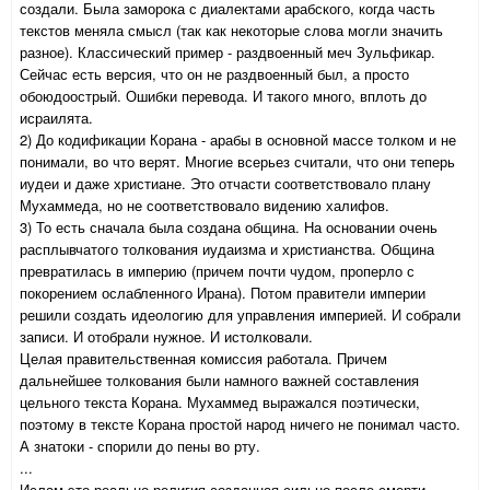
создали. Была заморока с диалектами арабского, когда часть
текстов меняла смысл (так как некоторые слова могли значить
разное). Классический пример - раздвоенный меч Зульфикар.
Сейчас есть версия, что он не раздвоенный был, а просто
обоюдоострый. Ошибки перевода. И такого много, вплоть до
исраилята.
2) До кодификации Корана - арабы в основной массе толком и не
понимали, во что верят. Многие всерьез считали, что они теперь
иудеи и даже христиане. Это отчасти соответствовало плану
Мухаммеда, но не соответствовало видению халифов.
3) То есть сначала была создана община. На основании очень
расплывчатого толкования иудаизма и христианства. Община
превратилась в империю (причем почти чудом, проперло с
покорением ослабленного Ирана). Потом правители империи
решили создать идеологию для управления империей. И собрали
записи. И отобрали нужное. И истолковали.
Целая правительственная комиссия работала. Причем
дальнейшее толкования были намного важней составления
цельного текста Корана. Мухаммед выражался поэтически,
поэтому в тексте Корана простой народ ничего не понимал часто.
А знатоки - спорили до пены во рту.
...
Ислам это реально религия созданная сильно после смерти