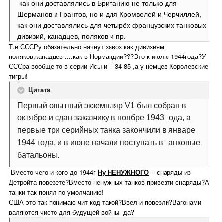
как они доставлялись в Британию не только для
Шерманов и Грантов, но и для Кромвелей и Черчиллей,
как они доставлялись для четырёх французских танковых
дивизий, канадцев, поляков и пр.
Т.е СССРу обязательно начнут завоз как дивизиям
поляков,канадцев ....как в Нормандии???Это к июлю 1944года?У
СССра вообще-то в серии Исы и Т-34-85 ,а у немцев Королевские
тигры!
Цитата
Первый опытный экземпляр V1 был собран в
октябре и сдан заказчику в ноябре 1943 года, а
первые три серийных танка закончили в январе
1944 года, и в июне начали поступать в танковые
батальоны.
Вместо чего и кого до 1944г
Ну НЕНУЖНОГО
--- снаряды из
Детройта повезете?Вместо ненужных танков-привезти снаряды?А
танки так понял по умолчанию!
США это так понимаю чит-код такой?Ввел и повезли?Вагонами
валяются-чисто для будущей войны -да?