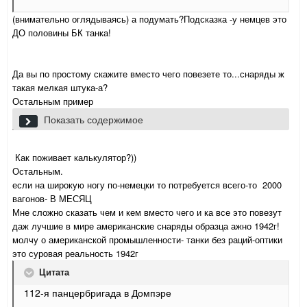
(внимательно оглядываясь) а подумать?Подсказка -у немцев это
ДО половины БК танка!
Да вы по простому скажите вместо чего повезете то...снаряды ж
такая мелкая штука-а?
Остальным пример
))А полмиллиона снарядов это примерно 16,5 тонн=1000
Показать содержимое
старядов= вагон итого 500 вагонов (могу дать ссылочку от
пауля)
Как поживает калькулятор?))
Остальным.
если на широкую ногу по-немецки то потребуется всего-то 2000
вагонов- В МЕСЯЦ
Мне сложно сказать чем и кем вместо чего и ка все это повезут
даж лучшие в мире американские снаряды образца ажно 1942г!
молчу о американской промышленности- танки без раций-оптики
это суровая реальность 1942г
Цитата
112-я панцербригада в Домпэре