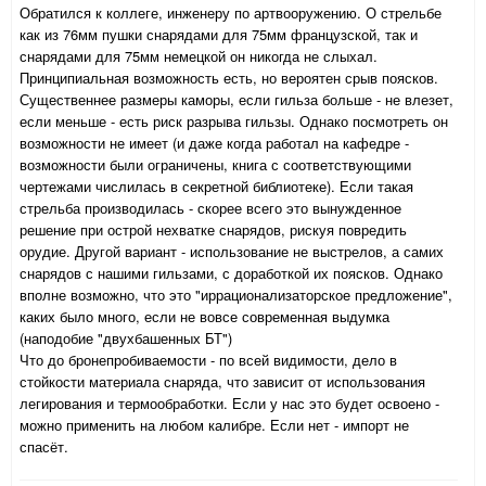
Обратился к коллеге, инженеру по артвооружению. О стрельбе
как из 76мм пушки снарядами для 75мм французской, так и
снарядами для 75мм немецкой он никогда не слыхал.
Принципиальная возможность есть, но вероятен срыв поясков.
Существеннее размеры каморы, если гильза больше - не влезет,
если меньше - есть риск разрыва гильзы. Однако посмотреть он
возможности не имеет (и даже когда работал на кафедре -
возможности были ограничены, книга с соответствующими
чертежами числилась в секретной библиотеке). Если такая
стрельба производилась - скорее всего это вынужденное
решение при острой нехватке снарядов, рискуя повредить
орудие. Другой вариант - использование не выстрелов, а самих
снарядов с нашими гильзами, с доработкой их поясков. Однако
вполне возможно, что это "иррационализаторское предложение",
каких было много, если не вовсе современная выдумка
(наподобие "двухбашенных БТ")
Что до бронепробиваемости - по всей видимости, дело в
стойкости материала снаряда, что зависит от использования
легирования и термообработки. Если у нас это будет освоено -
можно применить на любом калибре. Если нет - импорт не
спасёт.