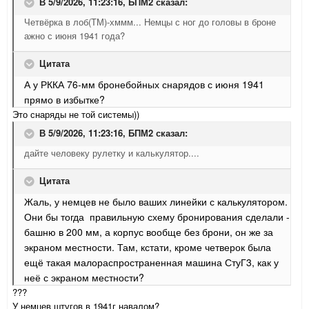
В 5/9/2026, 11:23:16,
БПМ2
сказал:
Четвёрка в лоб(ТМ)-хммм... Немцы с ног до головы в броне
ажно с июня 1941 года?
Цитата
А у РККА 76-мм бронебойных снарядов с июня 1941
прямо в избытке?
Это снаряды не той системы))
В 5/9/2026, 11:23:16,
БПМ2
сказал:
дайте человеку рулетку и калькулятор....
Цитата
Жаль, у немцев не было ваших линейки с калькулятором.
Они бы тогда правильную схему бронирования сделали -
башню в 200 мм, а корпус вообще без брони, он же за
экраном местности. Там, кстати, кроме четверок была
ещё такая малораспространенная машина СтуГ3, как у
неё с экраном местности?
???
У немцев штугов в 1941г навалом?