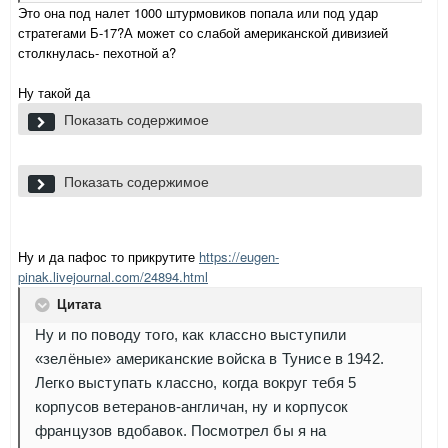
Это она под налет 1000 штурмовиков попала или под удар
стратегами Б-17?А может со слабой американской дивизией
столкнулась- пехотной а?
Ну такой да
Каждый из трех пехотных полков представлял своего
Показать содержимое
рода "дивизию в миниатюре", располагая
собственными частями обеспечения и поддержки.
А.)вдвое чем в РККА больше пулемётов(причем 200 из
Показать содержимое
(Эволюция организации пехотной дивизии США
них калибра 12,7 -фактически аналог АГС- желающих
накануне и в годы Второй мировой войны .Арсенал-
поспорить посылаю к ...Пулемет "Утес": опыт Афгана)
Коллекция, 2013 № 06 (12))
Ну и да пафос то прикрутите
https://eugen-
Б.)Втрое артиллерии калибра (тяжелой)
pinak.livejournal.com/24894.html
Цитата
В.)Впятеро машин!
Ну и по поводу того, как классно выступили
Про мелочи типо свяи и ПТО(подумаешь 500 базук на
«зелёные» американские войска в Тунисе в 1942.
дивизию) можно даж пренебречь!
Легко выступать классно, когда вокруг тебя 5
корпусов ветеранов-англичан, ну и корпусок
французов вдобавок. Посмотрел бы я на