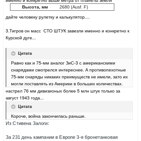
именно и конкретно выше метра от планеты земля
Высота, мм
2680 (Ausf. F)
дайте человеку рулетку и калькулятор....
3.Тигров он масс СТО ШТУК завезли именно и конкретно к
Курской дуге...
Цитата
Равно как и 75-мм аналог ЗиС-3 с американскими
снарядами смотрелся интереснее. А противопехотные
75-мм снаряды никаких преимуществ не имели, зато их
могли поставлять из Америки в больших количествах.
настрел 76 мм дивизионых более 5 млн штук только за
август 1943 года...
Цитата
Короче, война закончилась раньше.
Из Стивена Залоги:
За 231 день кампании в Европе 3-я бронетанковая