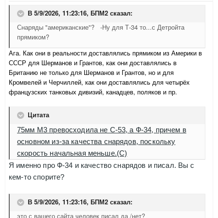
В 5/9/2026, 11:23:16,
БПМ2
сказал:
Снаряды "американские"? -Ну для Т-34 то...с Детройта
прямиком?
Ага. Как они в реальности доставлялись прямиком из Америки в
СССР для Шерманов и Грантов, как они доставлялись в
Британию не только для Шерманов и Грантов, но и для
Кромвелей и Черчиллей, как они доставлялись для четырёх
французских танковых дивизий, канадцев, поляков и пр.
Цитата
75мм М3 превосходила не С-53, а Ф-34, причем в
основном из-за качества снарядов, поскольку
скорость начальная меньше.(С)
Я именно про Ф-34 и качество снарядов и писал. Вы с
кем-то спорите?
В 5/9/2026, 11:23:16,
БПМ2
сказал:
это с вашего сайта человек писал да /нет?