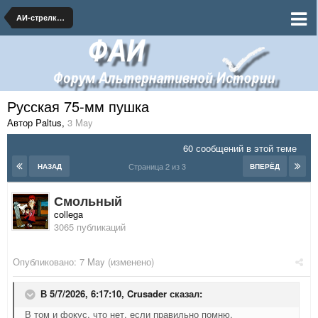
АИ-стрелковое оружие и тяжелое вооружение
Русская 75-мм пушка
Автор Paltus
,
3 May
60 сообщений в этой теме
Страница 2 из 3
НАЗАД
ВПЕРЁД
Смольный
collega
3065 публикаций
Опубликовано:
7 May
(изменено)
В 5/7/2026, 6:17:10,
Crusader
сказал:
В том и фокус, что нет, если правильно помню.