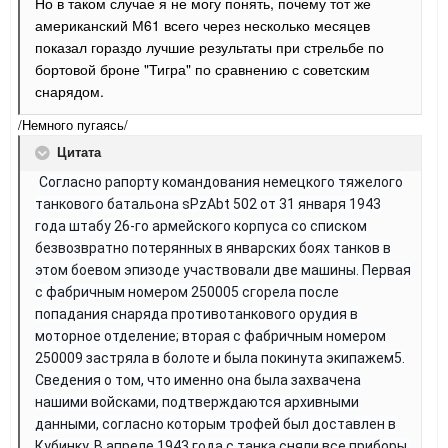
Но в таком случае я не могу понять, почему тот же
американский
М61 всего через несколько месяцев
показал гораздо лучшие результаты при стрельбе по
бортовой броне "Тигра" по сравнению с советским
снарядом.
/Немного пугаясь/
Цитата
Согласно рапорту командования немецкого тяжелого
танкового батальона sPzAbt 502 от 31 января 1943
года штабу 26-го армейского корпуса со списком
безвозвратно потерянных в январских боях танков в
этом боевом эпизоде участвовали две машины. Первая
с фабричным номером 250005 сгорела после
попадания снаряда противотанкового орудия в
моторное отделение; вторая с фабричным номером
250009 застряла в болоте и была покинута экипажем5.
Сведения о том, что именно она была захвачена
нашими войсками, подтверждаются архивными
данными, согласно которым трофей был доставлен в
Кубинку.
В апреле 1943 года с танка сняли все приборы,