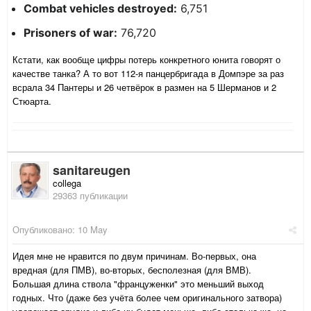
Combat vehicles destroyed:
6,751
Prisoners of war:
76,720
Кстати, как вообще цифры потерь конкретного юнита говорят о
качестве танка? А то вот 112-я панцербригада в Домпэре за раз
всрала 34 Пантеры и 26 четвёрок в размен на 5 Шерманов и 2
Стюарта.
sanitareugen
collega
29363 публикации
Опубликовано:
10 May
Идея мне не нравится по двум причинам. Во-первых, она
вредная (для ПМВ), во-вторых, бесполезная (для ВМВ).
Большая длина ствола "француженки" это меньший выход
годных. Что (даже без учёта более чем оригинального затвора)