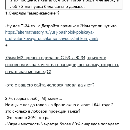
лоб 75-мм пушка била сильно дальше.
1.Снаряды "американские"?
-Ну для Т-34 то...с Детройта прямиком?Нам тут пишут что
https://alternathistory.ru/yurij-pasholok-polskaya-
protivotankovaya-pushka-so-shvedskimi-kornyami/
+
75мм М3 превосходила не С-53, а Ф-34, причем в
основном из-за качества снарядов, поскольку скорость
начальная меньше.(С)
-это с вашего сайта человек писал да /нет?
2.Четвёрка в лоб(ТМ)-хммм...
Немцы с ног до головы в броне ажно с июня 1941 года?
это сколько в лобовой проекции танка?
-Это менее 30%-это раз
-"Экран местности"-вкратце более 80% снарядов попадает