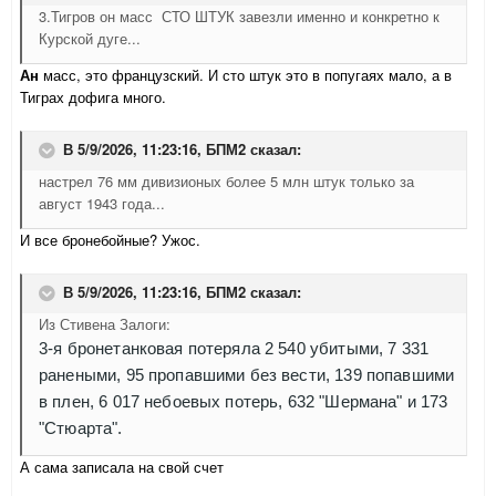
3.Тигров он масс СТО ШТУК завезли именно и конкретно к
Курской дуге...
Ан
масс, это французский. И сто штук это в попугаях мало, а в
Тиграх дофига много.
В 5/9/2026, 11:23:16,
БПМ2
сказал:
настрел 76 мм дивизионых более 5 млн штук только за
август 1943 года...
И все бронебойные? Ужос.
В 5/9/2026, 11:23:16,
БПМ2
сказал:
Из Стивена Залоги:
3-я бронетанковая потеряла 2 540 убитыми, 7 331
ранеными, 95 пропавшими без вести, 139 попавшими
в плен, 6 017 небоевых потерь, 632 "Шермана" и 173
"Стюарта".
А сама записала на свой счет