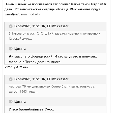
Ничем и никак не пробиваются так понял?Этакие танки Тигр 1941г
дааа...Их американские снаряды образца 1942 навылет будут
шить!(sarcasm mod off)
В 5/9/2026, 11:23:16,
БПМ2
сказал:
3.Тигров он масс СТО ШТУК завезли именно и конкретно к
Курской дуге...
Цитата
Ан
масс, это французский. И сто штук это в попугаях
мало, а в Тиграх дофига много.
????Су-152 не?
В 5/9/2026, 11:23:16,
БПМ2
сказал:
настрел 76 мм дивизионых более 5 млн штук только за
август 1943 года...
Цитата
И все бронебойные? Ужос.