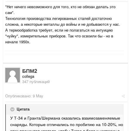
"Нет ничего невозможного для того, кто не обязан делать это
сам".
Технология производства легированных сталей достаточно
сложна, а некоторые металлы до войны и не добываются у нас.
А термообработка требует, если не полагаться на интуицию
"чуйку", измерительных приборов. Так что освоили бы - но в
начале 1950х.
БПМ2
collega
347 публикаций
Опубликовано:
9 May
Цитата
У Т-34 и Гранта/Шермана оказались взаимозаменяемые
снаряды. Которые отличались по пробитию на 10-20%, но
этих процентов хватало, чтобы Тигра в борт и четверку в