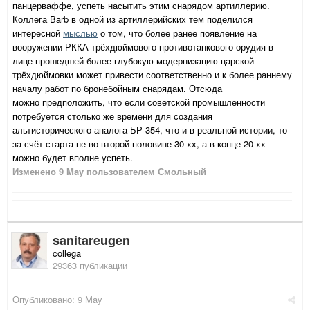
панцерваффе, успеть насытить этим снарядом артиллерию.
Коллега Barb в одной из артиллерийских тем поделился
интересной
мыслью
о том, что более ранее появление на
вооружении РККА трёхдюймового противотанкового орудия в
лице прошедшей более глубокую модернизацию царской
трёхдюймовки может привести соответственно и к более раннему
началу работ по бронебойным снарядам. Отсюда
можно предположить, что если советской промышленности
потребуется столько же времени для создания
альтисторического аналога БР-354, что и в реальной истории, то
за счёт старта не во второй половине 30-хх, а в конце 20-хх
можно будет вполне успеть.
Изменено
9 May
пользователем Смольный
sanitareugen
collega
29363 публикации
Опубликовано:
9 May