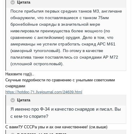
Цитата
После прибытия первых средних танков М3, англичане
обнаружили, что поставлявшиеся с танком 75мм
бронебойные снаряды в значительной мере
нивелировали преимущества более мощного (по
сравнению с английскими) орудия. Дело в том, что
американцы не успели отработать снаряд APC М61
(каморный тупоголовый). По-этому в качестве
палиатива танки поставлялись со снарядами АР М72
(сплошной остроголовый).
Назовите год))..
Скучные подробности по сравнению с унылыми советскими
снарядами
https://hotdoc-71.livejournal.com/24639.html
Цитата
Я именно про Ф-34 и качество снарядов и писал. Вы
с кем-то спорите?
С вами?У СССРа увы и ах они качественнее! (см.выше)