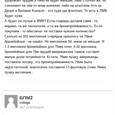
удорожает орудие и либо их будет меньше, либо столько же, но
сэкономят на чём-то ином военном, либо на штатском (что на
Дворе и Великих Князьях - это туда где фэнтези). То есть в ПМВ
будет хуже.
А будет ли лучше в ВМВ? Если снаряды делаем сами - то,
видимо, та же технология, и та же бронепробиваемость. Если
покупаем - то обеспечат ли поставки нужное количество?
Сколько из 333 миллионов снарядов пришлось на 76мм
бронебойные - не нашёл. Но миллионов 30, никак не меньше. И
1.3 миллиона бронебойных для 75мм плюс 0.32 миллиона
бронебойных для 76м орудий американских танков составят
малую долю потребности. Кстати, 76мм пушку американцы
поставили потому, что бронепробиваемость 75мм была
недостаточной, аналогично поставили 17-фунтовую (тоже 76мм)
пушку англичане..
БПМ2
collega
347 публикаций