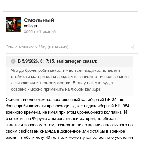
Смольный
collega
3065 публикаций
Опубликовано:
9 May
(изменено)
В 5/9/2026, 6:17:15,
sanitareugen
сказал:
Что до бронепробиваемости - по всей видимости, дело в
стойкости материала снаряда, что зависит от использования
легирования и термообработки. Если у нас это будет
освоено - можно применить на любом калибре.
Освоить вполне можно: послевоенный калиберный БР-354 по
бронепробиваемости превосходил даже подкалиберный
БР–354П
военного времени, не имея при этом бронебойного колпачка. И
раз уж мы на Форуме альтернативной истории, то обязаны
задаться вопросом о том, возможно ли создание аналогичного по
своим свойствам снаряда в довоенное или хотя бы в военное
время, чтобы к лету 43-го, т.е. к моменту качественного усиления