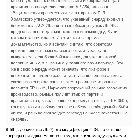
Мне не удалось, к сожалению, найти информации о дате
принятия на вооружение снаряда БР-354, однако в
"Энциклопедии бронетехники" за авторством Г. Л.
Холявского утверждается, что указанный снаряд входил в
боекомплект АСУ-76, а опытные образцы пушек ЛБ-76С,
предназначенные для монтажа на эту самоходку, были
готовы в конце 1947-го. И хотя это и не прямое
доказательство, но я всё-таки считаю, что советская
промышленность смогла резко повысить качество
выпускаемых ею бронебойных снарядов уже во второй
половине 40-хх, т.е. раньше указанного вами периода. Это
же в свою очередь может означать, что при форе в
несколько лет можно рассчитывать на появление аналога
указанного снаряда раньше, чем в реальности: раньше
появится БР-350А, Наркомат вооружений раньше завалит их
производство, раньше получит втык от партии и
правительства, заводы раньше перейдут на выпуск БР-350Б,
конструкторы и рабочие раньше наберут необходимый объём
опыта, и раньше произойдёт переход на более качественные
снаряды.
Д-56 (в девичестве ЛБ-7) это модификация Ф-34. То есть все
снаряды пригодны. Но дело в том, что связь между орудием и