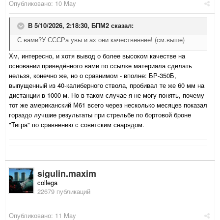
Опубликовано:
10 May
В 5/10/2026, 2:18:30,
БПМ2
сказал:
С вами?У СССРа увы и ах они качественнее! (см.выше)
Хм, интересно, и хотя вывод о более высоком качестве на
основании приведённого вами по ссылке материала сделать
нельзя, конечно же, но о сравнимом - вполне: БР-350Б,
выпущенный из 40-калиберного ствола, пробивал те же 60 мм на
дистанции в 1000 м. Но в таком случае я не могу понять, почему
тот же американский
М61 всего через несколько месяцев показал
гораздо лучшие результаты при стрельбе по бортовой броне
"Тигра" по сравнению с советским снарядом.
sigulin.maxim
collega
22679 публикаций
Опубликовано:
11 May