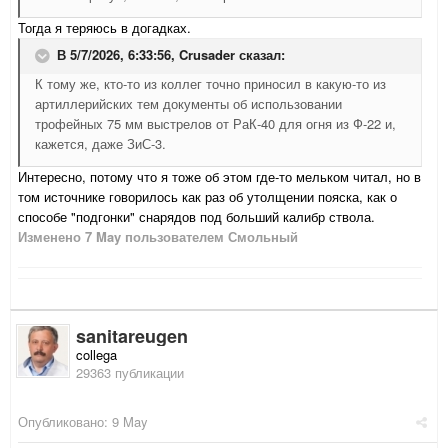
Тогда я теряюсь в догадках.
В 5/7/2026, 6:33:56,
Crusader
сказал:
К тому же, кто-то из коллег точно приносил в какую-то из
артиллерийских тем документы об использовании
трофейных 75 мм выстрелов от РаК-40 для огня из Ф-22 и,
кажется, даже ЗиС-3.
Интересно, потому что я тоже об этом где-то мельком читал, но в
том источнике говорилось как раз об утолщении пояска, как о
способе "подгонки" снарядов под больший калибр ствола.
Изменено
7 May
пользователем Смольный
sanitareugen
collega
29363 публикации
Опубликовано:
9 May