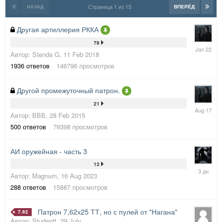
Страница 1 из 15
НАЗАД
ВПЕРЁД
Другая артиллерия РККА
78
29
Автор:
Stenda G
,
11 Feb 2018
Jan
2022
1936
ответов
146796
просмотров
Другой промежуточный патрон.
21
2
Автор:
ВВВ
,
28 Feb 2015
Aug
2017
500
ответов
79398
просмотров
АИ оружейная - часть 3
12
Wednesd
Автор:
Magnum
,
16 Aug 2023
в
14:53
288
ответов
15887
просмотров
Патрон 7,62х25 ТТ, но с пулей от "Нагана"
7.62
Автор:
Studentt
,
29 July