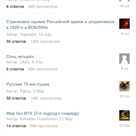
30
8
ответов
288
просмотров
July
Стрелковое оружие Российской армии и штурмовиков
в 1920-е в ВОБЛИНе
16
Автор:
Imperator
,
10 July
July
55
ответов
1202
просмотра
Отец четырёх
Автор:
LAA3
,
6 July
8
6
ответов
430
просмотров
July
Русская 75-мм пушка
Автор:
Paltus
,
3 May
23
59
ответов
1987
просмотров
June
Мир без М16 (3-й подход к снаряду)
Автор:
Valhallan Guardsman
,
21 May
25
14
ответов
684
просмотра
May