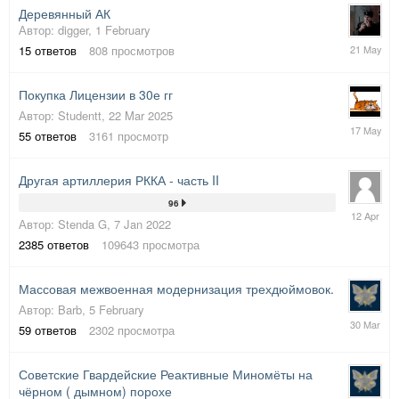
Деревянный АК
Автор:
digger
,
1 February
21
15
ответов
808
просмотров
May
Покупка Лицензии в 30е гг
Автор:
Studentt
,
22 Mar 2025
17
55
ответов
3161
просмотр
May
Другая артиллерия РККА - часть II
96
12
Автор:
Stenda G
,
7 Jan 2022
April
2385
ответов
109643
просмотра
Массовая межвоенная модернизация трехдюймовок.
Автор:
Barb
,
5 February
30
59
ответов
2302
просмотра
March
Советские Гвардейские Реактивные Миномёты на
чёрном ( дымном) порохе