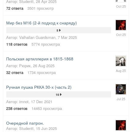
Автор:
Studentt
,
28 Apr 2025
23
72
ответа
3501
просмотр
Oct
2025
Мир без М16 (2-й подход к снаряду)
5
3
Автор:
Valhallan Guardsman
,
7 Mar 2025
Oct
2025
118
ответов
5774
просмотра
Польская артиллерия в 1815-1868
Автор:
Рюрик
,
26 Aug 2025
29
32
ответа
1734
просмотра
Aug
2025
Ручная пушка РККА 30-х (часть 2)
10
11
Автор:
imnot
,
17 Dec 2021
Jul
2025
238
ответов
14463
просмотра
Очередной патрон.
Автор:
Studentt
,
15 Jun 2025