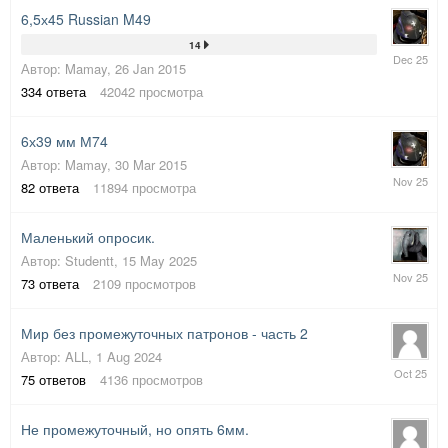
6,5х45 Russian M49
14
6
Автор:
Mamay
,
26 Jan 2015
Dec
2025
334
ответа
42042
просмотра
6х39 мм М74
Автор:
Mamay
,
30 Mar 2015
21
82
ответа
11894
просмотра
Nov
2025
Маленький опросик.
Автор:
Studentt
,
15 May 2025
4
73
ответа
2109
просмотров
Nov
2025
Мир без промежуточных патронов - часть 2
Автор:
ALL
,
1 Aug 2024
31
75
ответов
4136
просмотров
Oct
2025
Не промежуточный, но опять 6мм.