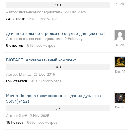
4
10
February
Автор:
инженер-исследователь
,
28 Dec 2025
242
ответа
5182
просмотра
Длинноствольное стрелковое оружие для циклопов
Автор:
инженер-исследователь
,
2 February
4
9
ответов
515
просмотров
February
БЮТАСТ. Альтернативный комплект.
26
21
Автор:
Mamay
,
23 Dec 2015
Dec
2025
628
ответов
43153
просмотра
Мечта Лендера (возможность создания дуплекса
95(94)+122)
14
7
Dec
Автор:
SerB
,
2 Nov 2025
2025
151
ответ
6550
просмотров