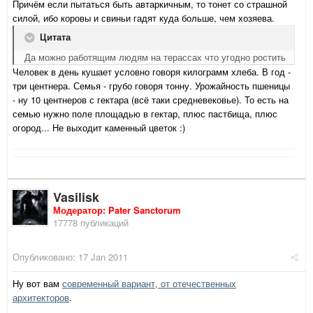
Причём если пытаться быть автаркичным, то тонет со страшной
силой, ибо коровы и свиньи гадят куда больше, чем хозяева.
Цитата
Да можно работящим людям на терассах что угодно ростить
Человек в день кушает условно говоря килограмм хлеба. В год -
три центнера. Семья - грубо говоря тонну. Урожайность пшеницы
- ну 10 центнеров с гектара (всё таки средневековье). То есть на
семью нужно поле площадью в гектар, плюс пастбища, плюс
огород... Не выходит каменный цветок :)
Vasilisk
Модератор: Pater Sanctorum
17778 публикаций
Опубликовано:
17 Jan 2011
Ну вот вам
современный вариант, от отечественных
архитекторов
.