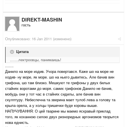
DIREKT-MASHIN
гость
Опубликовано:
16 Jan 2011
(изменено)
Цитата
…….лектроовцы, панимаишь!
…….
Данило на море издив. Учора повертався. Каже шо на море не
ходив- ну море, як море. шо на ньего дывитесь. Але бачив вин
грифона, шо там близко. Мешкуют те грифоны у двух билых
стайнях воротами до моря. самих грифонов Данило не бачив,
мобудь они у тот час в стайнях сидилы, але бачив вин
скулптуру. Небеспечна та зверина мает тулоб лева а голову та
крыла орела, а у холцы тришечки буде коровы выше.
НАПУЧУВАННЯ: О цей тварине мы маемо яскравый приклад
того, як коханною силою двух ризноридных аргонизмов творытся
нова еднисть.