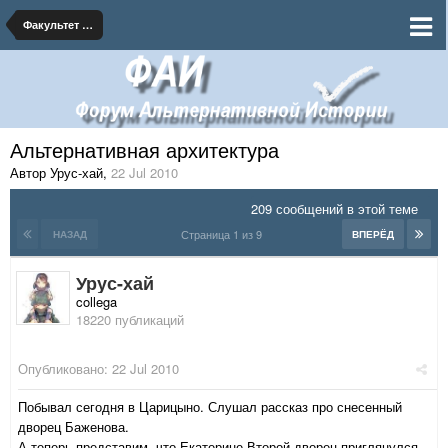
Факультет альтернативных наук
Альтернативная архитектура
Автор Урус-хай
,
22 Jul 2010
209 сообщений в этой теме
Страница 1 из 9
НАЗАД
ВПЕРЁД
Урус-хай
collega
18220 публикаций
Опубликовано:
22 Jul 2010
Побывал сегодня в Царицыно. Слушал рассказ про снесенный
дворец Баженова.
А теперь представим, что Екатерине Второй дворец приглянулся