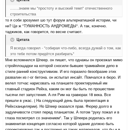
…….знаем мы "простоту и высокий темп" отечественного
строительства
то я соби зрозумил шо тут форум альтернатишной истории, чи
ни? Це ж "ТУМАННОСТЬ АНДРОМЕДЫ". А так, конечно.
таджиков, как говорится, по весне считают.
Цитата
Я всегда говорил - "собирая что-либо, всегда думай о том, как
это тебе потом придётся разбирать"
Мне вспомнился Шпеер. он пишет, что однажы он проезжал мимо
стройплощадки на которой сносили бывшее трамвайное депо в
стиле ранний конструктивизм. И его поразило безобразие этих
развалин из г-ог бетона. он испытал инсайт. Помчался в бюро. И
велел тотчас нарисовать на планшете проектируемый им
главный стадион Рейха, каким он мог бы быть по прошествии
тысячи лет запустения. А-ля Рим на гравюрах 18 века. Все
пришли в ужас. ( На следующий день была презентация в
Рейхсканцелярии). Но Шпеер оказался прав. Фюрер долго в
задумчивости стоял перед планшетом. А потом "руку пожал и в
глаза посмотрел со значением". Так у Шпеера родилась его
знаменитая концепция согласно которой здание должно быть
спроектировано так и построено из таких материалов. что бы и в