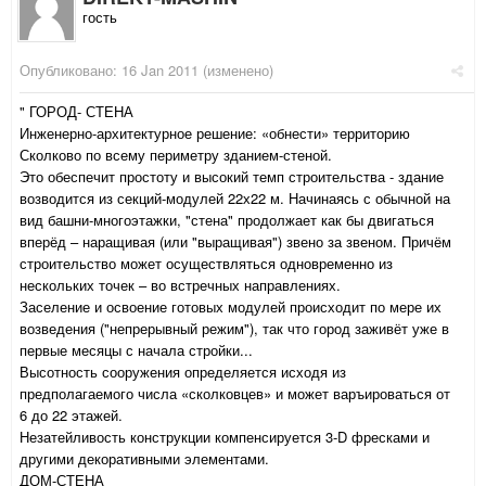
гость
Опубликовано:
16 Jan 2011
(изменено)
" ГОРОД- СТЕНА
Инженерно-архитектурное решение: «обнести» территорию
Сколково по всему периметру зданием-стеной.
Это обеспечит простоту и высокий темп строительства - здание
возводится из секций-модулей 22х22 м. Начинаясь с обычной на
вид башни-многоэтажки, "стена" продолжает как бы двигаться
вперёд – наращивая (или "выращивая") звено за звеном. Причём
строительство может осуществляться одновременно из
нескольких точек – во встречных направлениях.
Заселение и освоение готовых модулей происходит по мере их
возведения ("непрерывный режим"), так что город заживёт уже в
первые месяцы с начала стройки...
Высотность сооружения определяется исходя из
предполагаемого числа «сколковцев» и может варъироваться от
6 до 22 этажей.
Незатейливость конструкции компенсируется 3-D фресками и
другими декоративными элементами.
ДОМ-СТЕНА