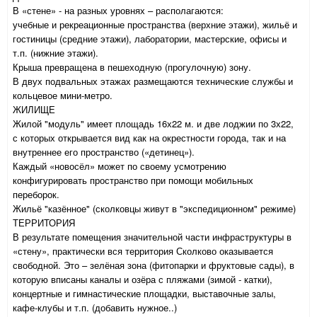
В «стене» - на разных уровнях – располагаются:
учебные и рекреационные пространства (верхние этажи), жильё и
гостиницы (средние этажи), лаборатории, мастерские, офисы и
т.п. (нижние этажи).
Крыша превращена в пешеходную (прогулочную) зону.
В двух подвальных этажах размещаются технические службы и
кольцевое мини-метро.
ЖИЛИЩЕ
Жилой "модуль" имеет площадь 16х22 м. и две лоджии по 3х22,
с которых открывается вид как на окрестности города, так и на
внутреннее его пространство («детинец»).
Каждый «новосёл» может по своему усмотрению
конфигурировать пространство при помощи мобильных
переборок.
Жильё "казённое" (сколковцы живут в "экспедиционном" режиме)
ТЕРРИТОРИЯ
В результате помещения значительной части инфраструктуры в
«стену», практически вся территория Сколково оказывается
свободной. Это – зелёная зона (фитопарки и фруктовые сады), в
которую вписаны каналы и озёра с пляжами (зимой - катки),
концертные и гимнастические площадки, выставочные залы,
кафе-клубы и т.п. (добавить нужное..)