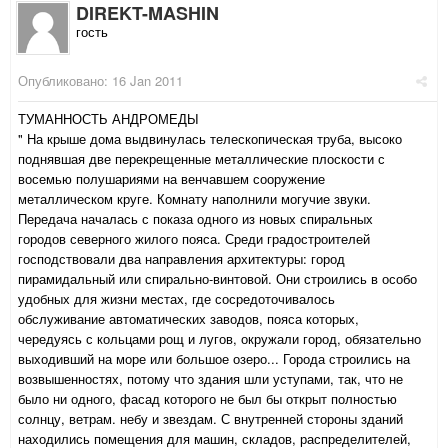
DIREKT-MASHIN
гость
Опубликовано:
16 Jan 2011
ТУМАННОСТЬ АНДРОМЕДЫ
" На крыше дома выдвинулась телескопическая труба, высоко
поднявшая две перекрещенные металлические плоскости с
восемью полушариями на венчавшем сооружение
металлическом круге. Комнату наполнили могучие звуки.
Передача началась с показа одного из новых спиральных
городов северного жилого пояса. Среди градостроителей
господствовали два направления архитектуры: город
пирамидальный или спирально-винтовой. Они строились в особо
удобных для жизни местах, где сосредоточивалось
обслуживание автоматических заводов, пояса которых,
чередуясь с кольцами рощ и лугов, окружали город, обязательно
выходивший на море или большое озеро... Города строились на
возвышенностях, потому что здания шли уступами, так, что не
было ни одного, фасад которого не был бы открыт полностью
солнцу, ветрам. небу и звездам. С внутренней стороны зданий
находились помещения для машин, складов, распределителей,