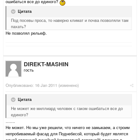
ошибаться все до единого?
Цитата
Под посевы проса, то наверно климат и почва позволяли там
пахать?
Не позволял рельеф.
DIREKT-MASHIN
гость
Опубликовано:
16 Jan 2011
(изменено)
Цитата
Не может же миллиард человек с гаком ошибаться все до
единого?
…….
Не может. Но мы уже решили, что ничего не замыкаем, а строим
непробиваемый фасад для Поднебесой, который будет являтся
одной сплошной линейной "крепостной деревней" длинною в