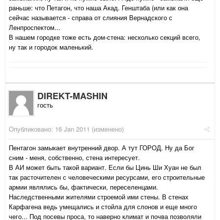
раньше: что Петагон, что наша Акад. Генштаба (или как она
сейчас называется - справа от слияния Вернадского с
Ленпроспектом...
В нашем городке тоже есть дом-стена: несколько секций всего,
ну так и городок маленький.
DIREKT-MASHIN
гость
Опубликовано:
16 Jan 2011
(изменено)
Пентагон замыкает внутренний двор. А тут ГОРОД. Ну да Бог
сним - меня, собственно, стена интересует.
В АИ может быть такой вариант. Если бы Цинь Ши Хуан не был
так расточителен с человеческими ресурсами, его строительные
армии являлись бы, фактически, переселенцами.
Наследственными жителями строемой ими стены. В стенах
Карфагена ведь умещались и стойла для слонов и еще много
чего... Под посевы проса, то наверно климат и почва позволяли