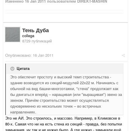
Изменено
16 Jan 2011
пользователем DIREKT-MASHIN
Тень Дуба
collega
8729 публикаций
Опубликовано:
16 Jan 2011
Цитата
Это обеспечит простоту и высокий темп строительства -
здание возводится из секций-модулей 22х22 м. Начинаясь с
обычной на вид башни-многоэтажки, "стена" продолжает как
бы двигаться вперёд – наращивая (или "выращивая") звено за
звеном. Причём строительство может осуществляться
одновременно из нескольких точек – во встречных
направлениях.
Это не АИ. Это строилось, и массово. Например, в Климовске в
80-х. Самая что ни на есть стена из секций - правда, без попытки
замыкания, ну так и не нужно было. А где нужно - замыкали ещё