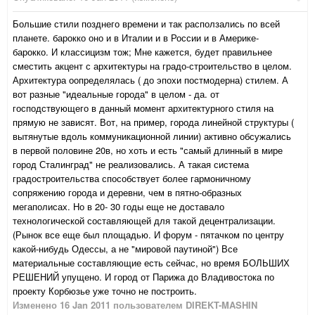
Большие стили позднего времени и так расползались по всей
планете. барокко оно и в Италии и в России и в Америке-
барокко. И классицизм тож; Мне кажется, будет правильнее
сместить акцент с архитектуры на градо-строительство в целом.
Архитектура оопределялась ( до эпохи постмодерна) стилем. А
вот разные "идеальные города" в целом - да. от
господствующего в данный момент архитектурного стиля на
прямую не зависят. Вот, на пример, города линейной структуры (
вытянутые вдоль коммуникационной линии) активно обсужались
в первой половине 20в, но хоть и есть "самый длинный в мире
город Сталинград" не реализовались. А такая система
градостроительства способствует более гармоничному
сопряжению города и деревни, чем в пятно-образных
мегаполисах. Но в 20- 30 годы еще не доставало
технологической составляющей для такой децентрализации.
(Рынок все еще был площадью. И форум - пятачком по центру
какой-нибудь Одессы, а не "мировой паутиной") Все
материальные составляющие есть сейчас, но время БОЛЬШИХ
РЕШЕНИЙ упущено. И город от Парижа до Владивостока по
проекту Корбюзье уже точно не построить.
Изменено
16 Jan 2011
пользователем DIREKT-MASHIN