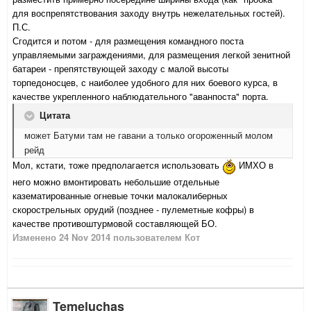
для воспрепятствования заходу внутрь нежелательных гостей).
П.С.
Сгодится и потом - для размещения командного поста
управляемыми заграждениями, для размещения легкой зенитной
батареи - препятствующей заходу с малой высоты
торпедоносцев, с наиболее удобного для них боевого курса, в
качестве укрепленного наблюдательного "аванпоста" порта.
Цитата
может Батуми там не гавани а только огороженный молом
рейд
Мол, кстати, тоже предполагается использовать
ИМХО в
него можно вмонтировать небольшие отдельные
казематированные огневые точки малокалиберных
скорострельных орудий (позднее - пулеметные кофры) в
качестве противоштурмовой составляющей БО.
Изменено
24 Nov 2014
пользователем Кот
Temeluchas