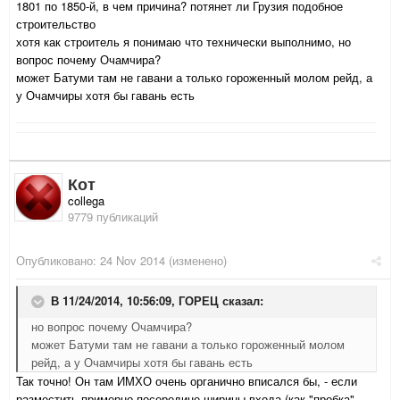
1801 по 1850-й, в чем причина? потянет ли Грузия подобное
строительство
хотя как строитель я понимаю что технически выполнимо, но
вопрос почему Очамчира?
может Батуми там не гавани а только гороженный молом рейд, а
у Очамчиры хотя бы гавань есть
Кот
collega
9779 публикаций
Опубликовано:
24 Nov 2014
(изменено)
В 11/24/2014, 10:56:09, ГОРЕЦ сказал:
но вопрос почему Очамчира?
может Батуми там не гавани а только гороженный молом
рейд, а у Очамчиры хотя бы гавань есть
Так точно! Он там ИМХО очень органично вписался бы, - если
разместить примерно посередине ширины входа (как "пробка"