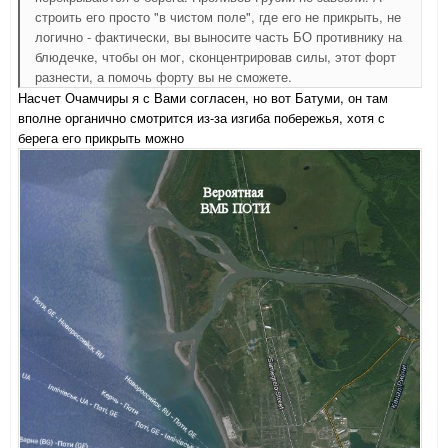
строить его просто "в чистом поле", где его не прикрыть, не
логично - фактически, вы выносите часть БО противнику на
блюдечке, чтобы он мог, сконцентрировав силы, этот форт
разнести, а помочь форту вы не сможете.
Насчет Очамчиры я с Вами согласен, но вот Батуми, он там
вполне органично смотрится из-за изгиба побережья, хотя с
берега его прикрыть можно