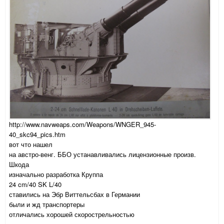
http://www.navweaps.com/Weapons/WNGER_945-
40_skc94_pics.htm
вот что нашел
на австро-венг. ББО устанавливались лицензионные произв.
Шкода
изначально разработка Круппа
24 cm/40 SK L/40
ставились на Эбр Виттельсбах в Германии
были и жд транспортеры
отличались хорошей скорострельностью