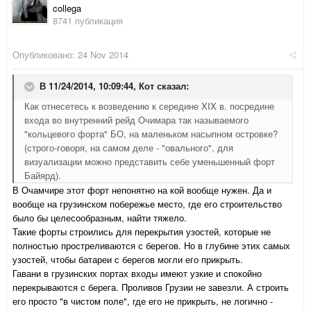
collega
8741 публикация
Опубликовано:
24 Nov 2014
В 11/24/2014, 10:09:44, Кот сказал:
Как отнесетесь к возведению к середине XIX в. посредине
входа во внутренний рейд Очимара так называемого
"кольцевого форта" БО, на маленьком насыпном островке?
(строго-говоря, на самом деле - "овального", для
визуализации можно представить себе уменьшенный форт
Байярд).
В Очамчире этот форт непонятно на кой вообще нужен. Да и
вообще на грузинском побережье место, где его строительство
было бы целесообразным, найти тяжело.
Такие форты строились для перекрытия узостей, которые не
полностью простреливаются с берегов. Но в глубине этих самых
узостей, чтобы батареи с берегов могли его прикрыть.
Гавани в грузинских портах входы имеют узкие и спокойно
перекрываются с берега. Проливов Грузии не завезли. А строить
его просто "в чистом поле", где его не прикрыть, не логично -