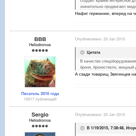
создает крайне интересное д
значительно продвигают меди
Нафиг германию, вперед на 
ВВВ
Опубликовано:
20 Jan 2015
Heliodromos
Цитата
В качестве спецоборудования
броня, бронестекло, мощный 
А сзади товарищ Звягинцев н
Писатель 2010 года
15917 публикаций
Sergio
Опубликовано:
20 Jan 2015
Heliodromos
В 1/19/2015, 7:38:48, Иго