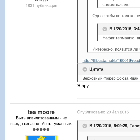
самом начале
1831 публикация
Одно какбы не только не
В 1/20/2015, 3:4
Нафиг германию, в
Интересно, появится ли
http://flibusta.net/b/160019/read
Цитата
Верховный Фюрер Союза Иван Г
Я ору
tea moore
Опубликовано:
20 Jan 2015
Быть цивилизованным - не
всегда означает быть гуманным.
В 1/20/2015, 6:09:29, Тали