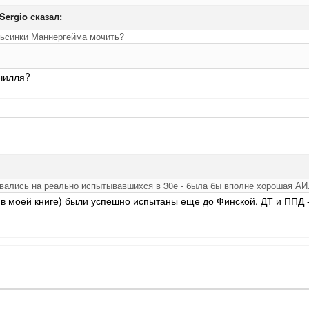
 Sergio сказал:
льсинки Маннергейма мочить?
рчилля?
овались на реально испытывавшихся в 30е - была бы вполне хорошая АИ
в моей книге) были успешно испытаны еще до Финской. ДТ и ППД -