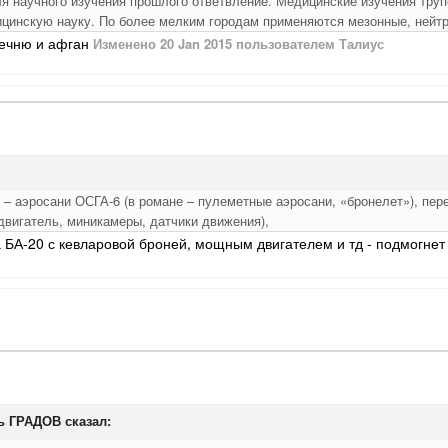
ля научного изучения прошлого ответвление. Медицинские изучения тру
цинскую науку. По более мелким городам применяются мезонные, нейтр
чечню и афган
Изменено
20 Jan 2015
пользователем Талиус
 – аэросани ОСГА-6 (в романе – пулеметные аэросани, «бронелет»), пе
двигатель, миникамеры, датчики движения),
а БА-20 с кевларовой броней, мощным двигателем и тд - подмогне
рь ГРАДОВ сказал: