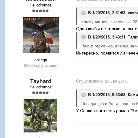
Heliodromos
В 1/20/2015, 2:51:53, vash
Коммунистические ученые 22-
Одно какбы не только не выте
В 1/20/2015, 3:43:31, Тали
Нафиг германию, вперед на ч
Интересно, появится ли чече
collega
29355 публикаций
Tayhard
Опубликовано:
20 Jan 2015
Heliodromos
В 1/20/2015, 9:33:53, Кам
Попаданцев в Афган еще не 
У Сапковского есть роман "Зме