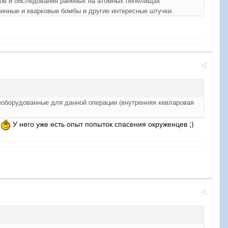
пов и обследования раненых на атомных пепелищах
инные и кварковые бомбы и другие интересные штучки.
реоборудованные для данной операции (внутренняя кевларовая
т
У него уже есть опыт попыток спасения окруженцев ;)