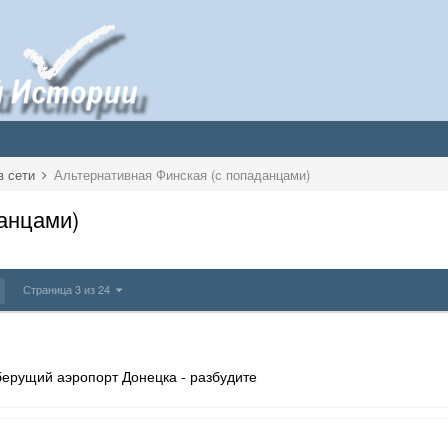
в сети
Альтернативная Финская (с попаданцами)
анцами)
Страница 3 из 24
берущий аэропорт Донецка - разбудите