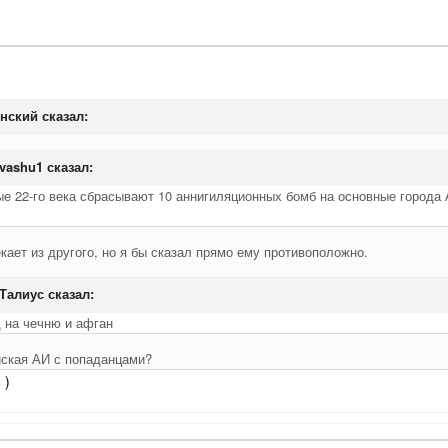
инский сказал:
 vashu1 сказал:
е 22-го века сбрасывают 10 аннигиляционных бомб на основные города 
кает из другого, но я бы сказал прямо ему противоположно.
 Талиус сказал:
 на чечню и афган
нская АИ с попаданцами?
 )