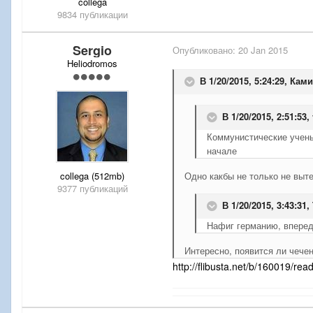
collega
9834 публикации
Sergio
Опубликовано:
20 Jan 2015
Heliodromos
В 1/20/2015, 5:24:29, Кам
В 1/20/2015, 2:51:53,
Коммунистические учены
начале
collega (512mb)
Одно какбы не только не выте
9377 публикаций
В 1/20/2015, 3:43:31,
Нафиг германию, вперед
Интересно, появится ли чече
http://flibusta.net/b/160019/read