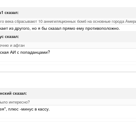
u1 сказал:
го века сбрасывают 10 аннигиляционных бомб на основные города Амери
кает из другого, но я бы сказал прямо ему противоположно.
ус сказал:
ечню и афган
нская АИ с попаданцами?
инский сказал:
было интересно?
я", плюс -минус в кассу.