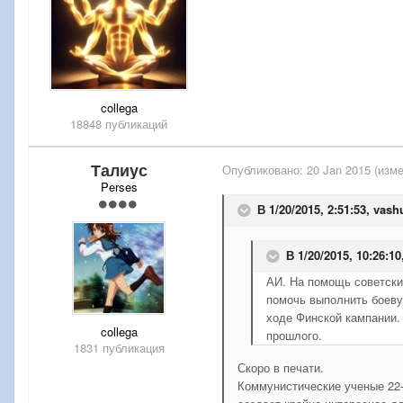
collega
18848 публикаций
Талиус
Опубликовано:
20 Jan 2015
(изме
Perses
В 1/20/2015, 2:51:53, vash
В 1/20/2015, 10:26:1
АИ. На помощь советски
помочь выполнить боеву
ходе Финской кампании.
collega
прошлого.
1831 публикация
Скоро в печати.
Коммунистические ученые 22-