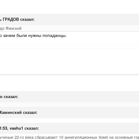
рь ГРАДОВ сказал:
до Финской
это зачем были нужны попаданцы.
io сказал:
, Каминский сказал:
1:53, vashu1 сказал:
ученые 22-го века сбрасывают 10 аннигиляционных бомб на основные го