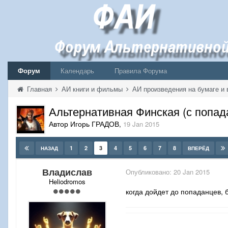
Форум
Календарь
Правила Форума
Главная
АИ книги и фильмы
АИ произведения на бумаге и 
Альтернативная Финская (с попад
Автор Игорь ГРАДОВ
,
19 Jan 2015
1
2
3
4
5
6
7
8
НАЗАД
ВПЕРЁД
Владислав
Опубликовано:
20 Jan 2015
Heliodromos
когда дойдет до попаданцев, 