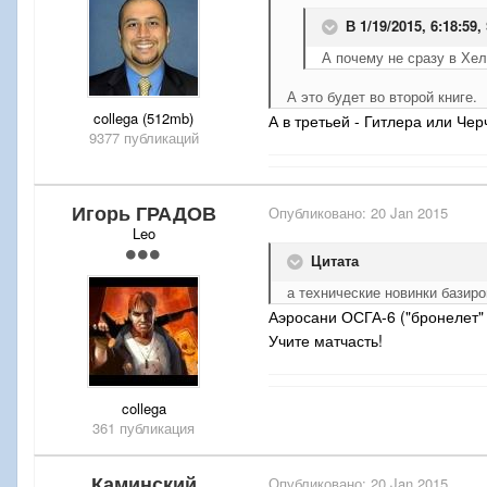
В 1/19/2015, 6:18:59,
А почему не сразу в Хе
А это будет во второй книге.
collega (512mb)
А в третьей - Гитлера или Че
9377 публикаций
Игорь ГРАДОВ
Опубликовано:
20 Jan 2015
Leo
Цитата
а технические новинки базир
Аэросани ОСГА-6 ("бронелет" 
Учите матчасть!
collega
361 публикация
Каминский
Опубликовано:
20 Jan 2015