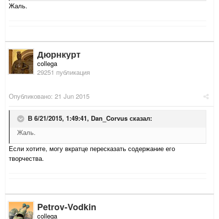
Жаль.
Дюрнкурт
collega
29251 публикация
Опубликовано:
21 Jun 2015
В 6/21/2015, 1:49:41,
Dan_Corvus
сказал:
Жаль.
Если хотите, могу вкратце пересказать содержание его
творчества.
Petrov-Vodkin
collega