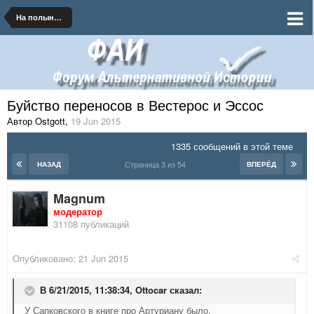
На полынных тропинках далеких планет
Буйство переносов в Вестерос и Эссос
Автор Ostgott
,
19 Jun 2015
1335 сообщений в этой теме
Страница 3 из 54
НАЗАД
ВПЕРЁД
Magnum
модератор
31108 публикаций
Опубликовано:
21 Jun 2015
В 6/21/2015, 11:38:34,
Ottocar
сказал:
У Сапковского в книге про Артуриану было.