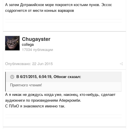
А затем Дотракийское море покроется костьми пунов. Эссос
содрогнется от мести конных варваров
Chugayster
collega
17034 публикации
Опубликовано:
22 Jun 2015
В 6/21/2015, 6:54:19,
Ottocar
сказал:
Приятного чтения!
А я никак не дождусь когда уже, наконец, кто-нибудь, сделает
аудиокниги по произведениям Аберкромби
.
С ПЛиО я знакомился именно так.