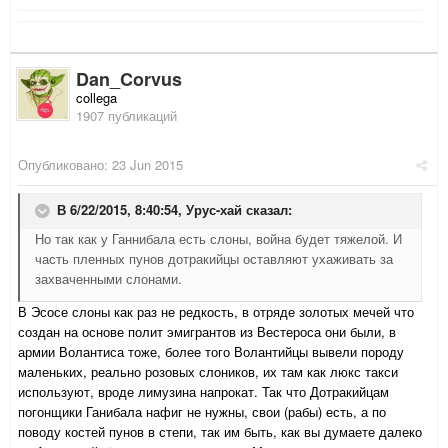
Dan_Corvus
collega
1907 публикаций
Опубликовано:
23 Jun 2015
В 6/22/2015, 8:40:54,
Урус-хай
сказал:
Но так как у Ганнибала есть слоны, война будет тяжелой. И
часть пленных пунов дотракийцы оставляют ухаживать за
захваченными слонами.
В Эсосе слоны как раз не редкость, в отряде золотых мечей что
создан на основе полит эмигрантов из Вестероса они были, в
армии Волантиса тоже, более того Волантийцы вывели породу
маленьких, реально розовых слоников, их там как люкс такси
используют, вроде лимузина напрокат. Так что Дотракийцам
погонщики Ганибала нафиг не нужны, свои (рабы) есть, а по
поводу костей пунов в степи, так им быть, как вы думаете далеко