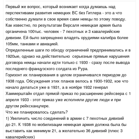
Первый же вопрос, который возникает когда думаешь над
перспективами развития немецких ВС без Гитлера - это а что
собственно думали в свое время сами немцы по этому поводу.
Как известно, по результатам Версаля немецкая армия была
органичена 100тыс. человек - 7 пехотных и 3 кавалерийские
дивизии. Ей было запрещенно владеть орудиями калибра более
105мм, танками и авиацией.
Определенные шаги по обходу ограничений предпринимались и в
1920ые, однако на действительно серьезные прямые нарушения
договора немцы начали идти только с 1930 - сразу после вывода
последнего французского солдата из Рура.
Горизонт их планирования в целом ограничивался периодом до
1938 года. Обсуждения этих планов велось в 1930-1932, кое что
начало делаться уже в 1931, а в ноябре 1932 генерал
Хаммерштайн отдал прямой приказ по расширению рейхсвера с 1
апреля 1933 - этот приказ уже исполняли другие люди и при
другом рейхсканцлере.
Что же планировалось сделать?
1) Увеличить число соединений в армии с 7 пехотных дивизий
до 21. К 1938 по мобилизации немецкая армия должна была бы
выставить как минимум 21, а желательно 36 дивизий (плюс 3
кавалерийских)