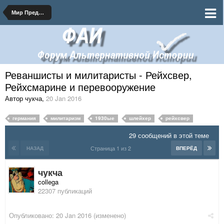
Мир Председателя Рыкова
Реваншисты и милитаристы - Рейхсвер,
Рейхсмарине и перевооружение
Автор чукча
,
20 Jan 2016
германия
милитаризм
1930ые
шлейхер
рейхсвер
29 сообщений в этой теме
Страница 1 из 2
НАЗАД
ВПЕРЁД
чукча
collega
22307 публикаций
Опубликовано:
20 Jan 2016
(изменено)