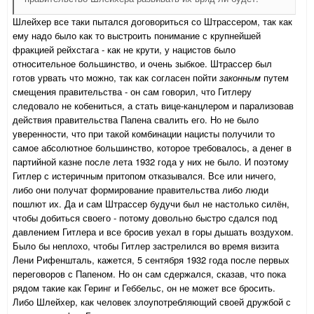
Шлейхер все таки пытался договориться со Штрассером, так как
ему надо было как то выстроить понимание с крупнейшей
фракцией рейхстага - как не крути, у нацистов было
относительное большинство, и очень зыбкое. Штрассер был
готов урвать что можно, так как согласен пойти
законным
путем
смещения правительства - он сам говорил, что Гитлеру
следовало не кобениться, а стать вице-канцлером и парализовав
действия правительства Папена свалить его. Но не было
уверенности, что при такой комбинации нацисты получили то
самое абсолютное большинство, которое требовалось, а денег в
партийной казне после лета 1932 года у них не было. И поэтому
Гитлер с истеричным притопом отказывался. Все или ничего,
либо они получат формирование правительства либо люди
пошлют их. Да и сам Штрассер будучи был не настолько силён,
чтобы добиться своего - потому довольно быстро сдался под
давлением Гитлера и все бросив уехал в горы дышать воздухом.
Было бы неплохо, чтобы Гитлер застрелился во время визита
Лени Рифеншталь, кажется, 5 сентября 1932 года после первых
переговоров с Папеном. Но он сам сдержался, сказав, что пока
рядом такие как Геринг и Геббельс, он не может все бросить.
Либо Шлейхер, как человек злоупотребляющий своей дружбой с