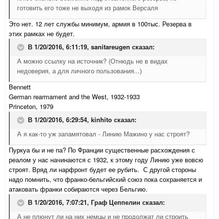
готовить его тоже не выходя из рамок Версаля
Это нет. 12 лет службы минимум, армия в 100тыс. Резерва в
этих рамках не будет.
В 1/20/2016, 6:11:19,
sanitareugen
сказал:
А можно ссылку на источник? (Отнюдь не в видах
недоверия, а для личного пользования...)
Bennett
German rearmament and the West, 1932-1933
Princeton, 1979
В 1/20/2016, 6:29:54,
kinhito
сказал:
А я как-то уж запамятовал - Линию Мажино у нас строят?
Пуркуа бы и не па? По Франции существенные расхождения с
реалом у нас начинаются с 1932, к этому году Линию уже вовсю
строят. Вряд ли нарфронт будет ее рубить. С другой стороны
надо помнить, что франко-бельгийский союз пока сохраняется и
атаковать франки собираются через Бельгию.
В 1/20/2016, 7:07:21,
Граф Цеппелин
сказал:
А не плюнут ли на них немцы и не продолжат ли строить