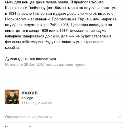
быть для немцев даже лучше реала. Я предполагаю что
Шарнхорст и Гнейзенау (по 150млн. марок за штуку) заложат уже
в 1934 (в реале Гитлер там мудрил довольно много), вместе с
Нюрнбергом и эсминцами. Программа же ТКр (100млн. марок за
штуку) последует как и в РеИ в 1935. Цеппелин последует за
ними где-то в конце 1936 или в 1937. Бисмарк и Тирпиц же
наверное задержаться до 1938, для них не будет стапелей и
финансы рейхсмарине будут поглощать уже строящиеся
корабли.
Думаю где-то так получиться.
Изменено
20 Jan 2016
пользователем чукча
maxab
collega
11175 публикаций
Опубликовано:
20 Jan 2016