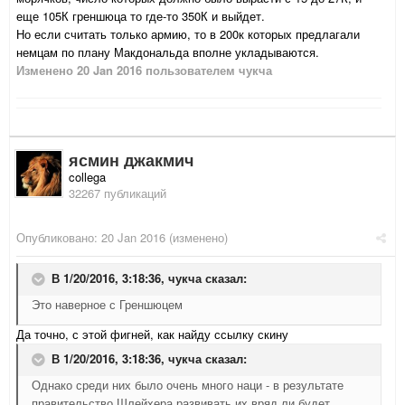
еще 105К греншюца то где-то 350К и выйдет.
Но если считать только армию, то в 200к которых предлагали
немцам по плану Макдональда вполне укладываются.
Изменено
20 Jan 2016
пользователем чукча
ясмин джакмич
collega
32267 публикаций
Опубликовано:
20 Jan 2016
(изменено)
В 1/20/2016, 3:18:36,
чукча
сказал:
Это наверное с Греншюцем
Да точно, с этой фигней, как найду ссылку скину
В 1/20/2016, 3:18:36,
чукча
сказал:
Однако среди них было очень много наци - в результате
правительство Шлейхера развивать их вряд ли будет.