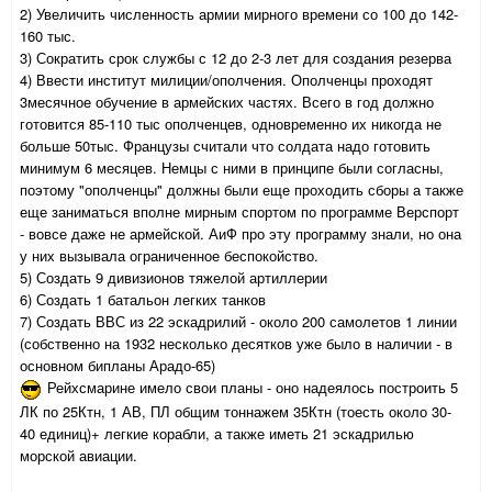
2) Увеличить численность армии мирного времени со 100 до 142-
160 тыс.
3) Сократить срок службы с 12 до 2-3 лет для создания резерва
4) Ввести институт милиции/ополчения. Ополченцы проходят
3месячное обучение в армейских частях. Всего в год должно
готовится 85-110 тыс ополченцев, одновременно их никогда не
больше 50тыс. Французы считали что солдата надо готовить
минимум 6 месяцев. Немцы с ними в принципе были согласны,
поэтому "ополченцы" должны были еще проходить сборы а также
еще заниматься вполне мирным спортом по программе Верспорт
- вовсе даже не армейской. АиФ про эту программу знали, но она
у них вызывала ограниченное беспокойство.
5) Создать 9 дивизионов тяжелой артиллерии
6) Создать 1 батальон легких танков
7) Создать ВВС из 22 эскадрилий - около 200 самолетов 1 линии
(собственно на 1932 несколько десятков уже было в наличии - в
основном бипланы Арадо-65)
Рейхсмарине имело свои планы - оно надеялось построить 5
ЛК по 25Ктн, 1 АВ, ПЛ общим тоннажем 35Ктн (тоесть около 30-
40 единиц)+ легкие корабли, а также иметь 21 эскадрилью
морской авиации.