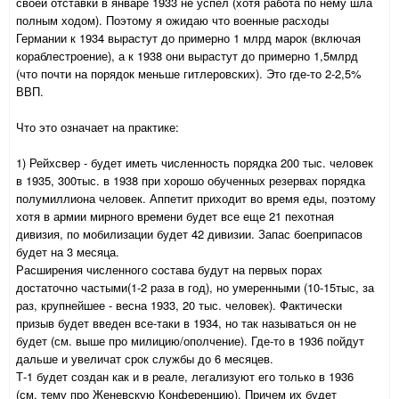
своей отставки в январе 1933 не успел (хотя работа по нему шла
полным ходом). Поэтому я ожидаю что военные расходы
Германии к 1934 вырастут до примерно 1 млрд марок (включая
кораблестроение), а к 1938 они вырастут до примерно 1,5млрд
(что почти на порядок меньше гитлеровских). Это где-то 2-2,5%
ВВП.
Что это означает на практике:
1) Рейхсвер - будет иметь численность порядка 200 тыс. человек
в 1935, 300тыс. в 1938 при хорошо обученных резервах порядка
полумиллиона человек. Аппетит приходит во время еды, поэтому
хотя в армии мирного времени будет все еще 21 пехотная
дивизия, по мобилизации будет 42 дивизии. Запас боеприпасов
будет на 3 месяца.
Расширения численного состава будут на первых порах
достаточно частыми(1-2 раза в год), но умеренными (10-15тыс, за
раз, крупнейшее - весна 1933, 20 тыс. человек). Фактически
призыв будет введен все-таки в 1934, но так называться он не
будет (см. выше про милицию/ополчение). Где-то в 1936 пойдут
дальше и увеличат срок службы до 6 месяцев.
Т-1 будет создан как и в реале, легализуют его только в 1936
(см. тему про Женевскую Конференцию). Причем их будет