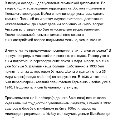
В первую очередь - для усиления германской дипломатии. Во
вторую - для возвращения территорий на Востоке - Силезии и
Польского корридора. Война в принципе допускалась, однако
только с Польшей но и в этом случае считалась достаточно
нежелательной. До Судет дела им особенно не было, вопрос
Австрии всплывал - но был относительно второстепенным.
После провальной попытки таможенного союза в
1931 австрийский вопрос поднимали меньше, чем в 1920ых.
В чем отличие продолжение проведения этих планов от реала? В
первую очередь в масштабах и военных расходах. Гитлер уже в
1934 потратил на перевооружение почти 3 млрд. марок, а в 1935 -
уже больше 5. Дальше - еще больше. Собственно в 1933 был
принят план за авторстовом Ялмара Шахта о тратах не 1, а 35
млрд марок(правда за 8 лет) на вооружения. В 1936 и этот план
был пересмотрен - 4летний план готовил Германию к войне уже в
1940. Не дотерпели они буквально чуть-чуть.
Правительство же Шлейхера(а до него Брюнинга) испытывало
куда большие трудности с увеличением бюджета, Скажем в 1932
удалось в борьбе с минфином выбить 100млн. марок на
мииларденпрограмме, на Умбау же получить деньги Шлейхер до