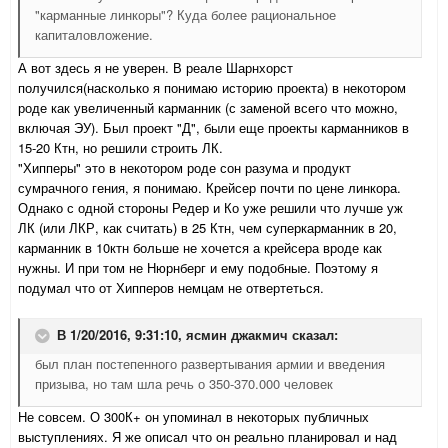
"карманные линкоры"? Куда более рациональное
капиталовложение.
А вот здесь я не уверен. В реале Шарнхорст
получился(насколько я понимаю историю проекта) в некотором
роде как увеличенный карманник (с заменой всего что можно,
включая ЭУ). Был проект "Д", были еще проекты карманников в
15-20 Ктн, но решили строить ЛК.
"Хипперы" это в некотором роде сон разума и продукт
сумрачного гения, я понимаю. Крейсер почти по цене линкора.
Однако с одной стороны Редер и Ко уже решили что лучше уж
ЛК (или ЛКР, как считать) в 25 Ктн, чем суперкарманник в 20,
карманник в 10ктн больше не хочется а крейсера вроде как
нужны. И при том не Нюрнберг и ему подобные. Поэтому я
подумал что от Хипперов немцам не отвертеться.
В 1/20/2016, 9:31:10,
ясмин джакмич
сказал:
был план постепенного развертывания армии и введения
призыва, но там шла речь о 350-370.000 человек
Не совсем. О 300К+ он упоминал в некоторых публичных
выступлениях. Я же описал что он реально планировал и над