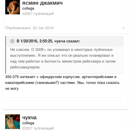
ясмин джакмич
collega
32267 публикаций
Опубликовано:
20 Jan 2016
В 1/20/2016, 2:55:25,
чукча
сказал:
Не совсем. О 300К+ он упоминал в некоторых публичных
выступлениях. Я же описал что он реально планировал и
над чем работал в бытность министром рейхсвера и затем
рейхсканцлером.
350-375 натекает с офицерским корпусом, артиллерийскими и
кавалерийскими (танковыми?) частями. Увы, точно пока сказать
не могу
чукча
collega
22307 публикаций