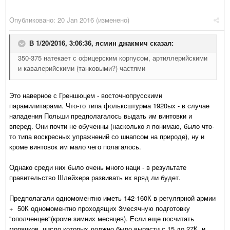
Опубликовано:
20 Jan 2016
(изменено)
В 1/20/2016, 3:06:36,
ясмин джакмич
сказал:
350-375 натекает с офицерским корпусом, артиллерийскими
и кавалерийскими (танковыми?) частями
Это наверное с Греншюцем - восточнопрусскими
парамилитарами. Что-то типа фольксштурма 1920ых - в случае
нападения Польши предполагалось выдать им винтовки и
вперед. Они почти не обученны (насколько я понимаю, было что-
то типа воскресных упражнений со шнапсом на природе), ну и
кроме винтовок им мало чего полагалось.
Однако среди них было очень много наци - в результате
правительство Шлейхера развивать их вряд ли будет.
Предполагали одномоментно иметь 142-160К в регулярной армии
+ 50К одномоментно проходящих 3месячную подготовку
"ополченцев"(кроме зимних месяцев). Если еще посчитать
морячков, число которых должно было вырасти с 15 до 27К, и