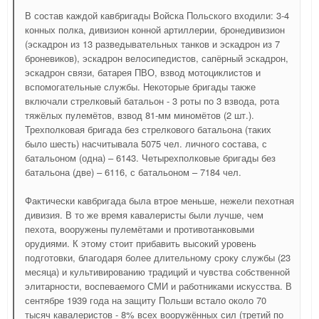
В состав каждой кавбригады Войска Польского входили: 3-4
конных полка, дивизион конной артиллерии, бронедивизион
(эскадрон из 13 разведывательных танков и эскадрон из 7
броневиков), эскадрон велосипедистов, сапёрный эскадрон,
эскадрон связи, батарея ПВО, взвод мотоциклистов и
вспомогательные службы. Некоторые бригады также
включали стрелковый батальон - 3 роты по 3 взвода, рота
тяжёлых пулемётов, взвод 81-мм миномётов (2 шт.).
Трехполковая бригада без стрелкового батальона (таких
было шесть) насчитывала 5075 чел. личного состава, с
батальоном (одна) – 6143. Четырехполковые бригады без
батальона (две) – 6116, с батальоном – 7184 чел.
Фактически кавбригада была втрое меньше, нежели пехотная
дивизия. В то же время кавалеристы были лучше, чем
пехота, вооружены пулемётами и противотанковыми
орудиями. К этому стоит прибавить высокий уровень
подготовки, благодаря более длительному сроку службы (23
месяца) и культивированию традиций и чувства собственной
элитарности, воспеваемого СМИ и работниками искусства. В
сентябре 1939 года на защиту Польши встало около 70
тысяч кавалеристов - 8% всех вооружённых сил (третий по