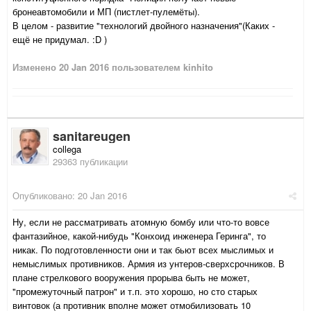
бронеавтомобили и МП (пистлет-пулемёты).
В целом - развитие "технологий двойного назначения"(Каких -
ещё не придумал. :D )
Изменено
20 Jan 2016
пользователем kinhito
sanitareugen
collega
29363 публикации
Опубликовано:
20 Jan 2016
Ну, если не рассматривать атомную бомбу или что-то вовсе
фантазийное, какой-нибудь "Конхоид инженера Геринга", то
никак. По подготовленности они и так бьют всех мыслимых и
немыслимых противников. Армия из унтеров-сверхсрочников. В
плане стрелкового вооружения прорыва быть не может,
"промежуточный патрон" и т.п. это хорошо, но сто старых
винтовок (а противник вполне может отмобилизовать 10