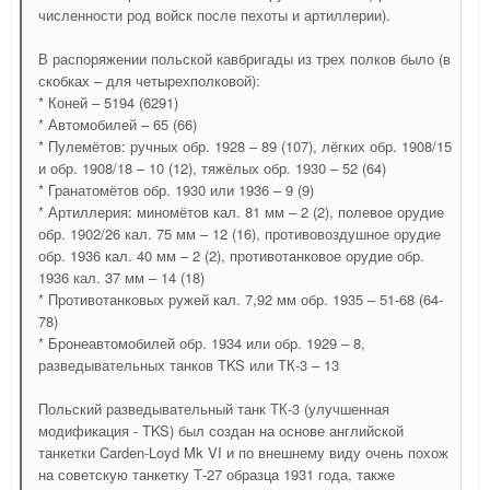
численности род войск после пехоты и артиллерии).
В распоряжении польской кавбригады из трех полков было (в
скобках – для четырехполковой):
* Коней – 5194 (6291)
* Автомобилей – 65 (66)
* Пулемётов: ручных обр. 1928 – 89 (107), лёгких обр. 1908/15
и обр. 1908/18 – 10 (12), тяжёлых обр. 1930 – 52 (64)
* Гранатомётов обр. 1930 или 1936 – 9 (9)
* Артиллерия: миномётов кал. 81 мм – 2 (2), полевое орудие
обр. 1902/26 кал. 75 мм – 12 (16), противовоздушное орудие
обр. 1936 кал. 40 мм – 2 (2), противотанковое орудие обр.
1936 кал. 37 мм – 14 (18)
* Противотанковых ружей кал. 7,92 мм обр. 1935 – 51-68 (64-
78)
* Бронеавтомобилей обр. 1934 или обр. 1929 – 8,
разведывательных танков TKS или ТК-3 – 13
Польский разведывательный танк ТК-3 (улучшенная
модификация - TKS) был создан на основе английской
танкетки Carden-Loyd Mk VI и по внешнему виду очень похож
на советскую танкетку Т-27 образца 1931 года, также