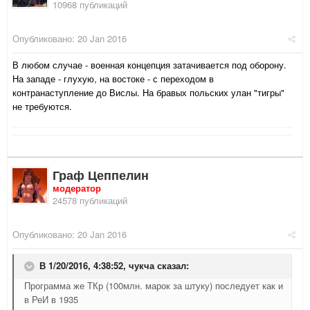
10968 публикаций
Опубликовано:
20 Jan 2016
В любом случае - военная концепция затачивается под оборону.
На западе - глухую, на востоке - с переходом в
контранаступление до Вислы. На бравых польских улан "тигры"
не требуются.
Граф Цеппелин
модератор
24578 публикаций
Опубликовано:
20 Jan 2016
В 1/20/2016, 4:38:52,
чукча
сказал:
Программа же ТКр (100млн. марок за штуку) последует как и
в РеИ в 1935