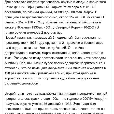
Для всего это счастья требовалось оружие и люди, а кроме того
- еще деньги. Официальный бюджет Рейхсвера в 1931-32
составлял, по разным данным, от 300 до 500 млн. марок. В
принципе это достаточно скромно, около 1% от ВВП (у стран ЕС
сейчас - 2%, у РФ - 4%, у Украины после начала конфликта а
также у Франции 1930ых - 5%, у Северной Кореи - 10-20%) В
плане оружия имелось 2 программы.
Первый план, так называемый 6-недельный, был расчитан на
производство к 1938 году оружия на 21 дивизию и боеприпасов
на 6 недель активных боевых действий. Он требовал
допрасходов в 100млн. марок ежегодно и начал исполняться с
1931. Расходы по нему протаскивали нелегально, хотя разведки
Англии и Польши были в курсе происходящего: например англы
отмечали, что по немецким документам им миномет обходится в
120 раз дороже чем британской армии, при этом дело не в
воровстве, а в том, что покупается куда больше оружия чем
разрешено договором.
Второй план - это так называемая миллиарденпрограмме - по ней
предполагалось тратить еще 100млн. в год(всего 200*5=1лярд) и
получить оружие уже на 36 дивизий к 1938. Этот план был
составлен в 1931, но принят лишь осенью 1932, исполняться он
должен был начать(и собственно начал) с 1933. Кстати из этих