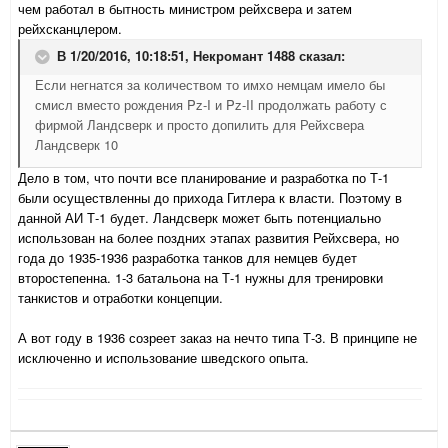
чем работал в бытность министром рейхсвера и затем
рейхсканцлером.
В 1/20/2016, 10:18:51,
Некромант 1488
сказал:
Если негнатся за количеством то имхо немцам имело бы
смисл вместо рождения Pz-I и Pz-II продолжать работу с
фирмой Ландсверк и просто допилить для Рейхсвера
Ландсверк 10
Дело в том, что почти все планирование и разработка по Т-1
были осуществленны до прихода Гитлера к власти. Поэтому в
данной АИ Т-1 будет. Ландсверк может быть потенциально
использован на более поздних этапах развития Рейхсвера, но
года до 1935-1936 разработка танков для немцев будет
второстепенна. 1-3 батальона на Т-1 нужны для тренировки
танкистов и отработки концепции.
А вот году в 1936 созреет заказ на нечто типа Т-3. В принципе не
исключенно и использование шведского опыта.