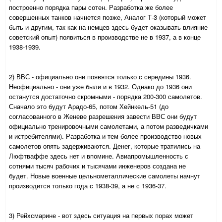
построенно порядка пары сотен. Разработка же более
совершенных танков начнется позже, Аналог Т-3 (который может
быть и другим, так как на немцев здесь будет оказывать влияние
советский опыт) появиться в производстве не в 1937, а в конце
1938-1939.
2) ВВС - официально они появятся только с середины 1936.
Неофициально - они уже были и в 1932. Однако до 1936 они
останутся достаточно скромными - порядка 200-300 самолетов.
Сначало это будут Арадо-65, потом Хейнкель-51 (до
согласованного в Женеве разрешения завести ВВС они будут
официально тренировочными самолетами, а потом разведичками
и истребителями). Разработка и тем более производство новых
самолетов опять задерживаются. Денег, которые тратились на
Люфтваффе здесь нет и впомине. Авиапромышленность с
сотнями тысяч рабочих и тысячами инженеров создана не
будет. Новые военные цельнометаллические самолеты начнут
производится только года с 1938-39, а не с 1936-37.
3) Рейхсмарине - вот здесь ситуация на первых порах может