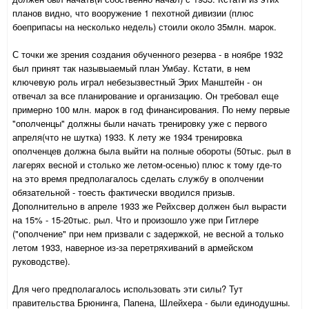
планов видно, что вооружение 1 пехотной дивизии (плюс
боеприпасы на несколько недель) стоили около 35млн. марок.
С точки же зрения создания обученного резерва - в ноябре 1932
был принят так назывыаемый план Умбау. Кстати, в нем
ключевую роль играл небезызвестный Эрих Манштейн - он
отвечал за все планирование и организацию. Он требовал еще
примерно 100 млн. марок в год финансирования. По нему первые
"ополченцы" должны были начать тренировку уже с первого
апреля(что не шутка) 1933. К лету же 1934 тренировка
ополченцев должна была выйти на полные обороты (50тыс. рыл в
лагерях весной и столько же летом-осенью) плюс к тому где-то
на это время предполагалось сделать службу в ополчении
обязательной - тоесть фактически вводился призыв.
Дополнительно в апреле 1933 же Рейхсвер должен был вырасти
на 15% - 15-20тыс. рыл. Что и произошло уже при Гитлере
("ополчение" при нем призвали с задержкой, не весной а только
летом 1933, наверное из-за перетряхиваний в армейском
руководстве).
Для чего предполагалось использовать эти силы? Тут
правительства Брюнинга, Папена, Шлейхера - были единодушны.