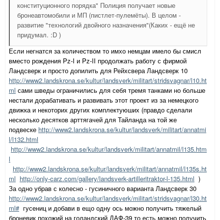
конституционного порядка" Полиция получает новые
бронеавтомобили и МП (пистлет-пулемёты). В целом -
развитие "технологий двойного назначения"(Каких - ещё не
придумал. :D )
Если негнатся за количеством то имхо немцам имело бы смисл
вместо рождения Pz-I и Pz-II продолжать работу с фирмой
Ландсверк и просто допилить для Рейхсвера Ландсверк 10
http://www2.landskrona.se/kultur/landsverk/militart/stridsvagnar/l10.ht
ml
сами шведы ограничились для себя тремя танками но больше
нестали дорабативать и развивать этот проект из за немецкого
движка и некоторих других комплектуюших (правдо сделали
несколько десятков арттягачей для Тайланда на той же
подвеске
http://www2.landskrona.se/kultur/landsverk/militart/annatmi
l/l132.html
http://www2.landskrona.se/kultur/landsverk/militart/annatmil/l135.htm
l
http://www2.landskrona.se/kultur/landsverk/militart/annatmil/l135s.ht
ml
http://only-carz.com/gallery/landsverk-artilleritraktor-l-135.html
)
За одно убрав с колесно - гусиничного варианта Ландсверк 30
http://www2.landskrona.se/kultur/landsverk/militart/stridsvagnar/l30.ht
ml#
гусениц и добави в ещо одну ось можно получить тяжелый
броневик похожий на голандский ДАФ-39 то есть можно получить