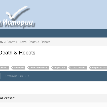
ь и Роботы - Love, Death & Robots
Death & Robots
оботы
киборги
инопланетяне
порталы
парадоксы
научная фа
Страница 3 из 12
от
сказал: