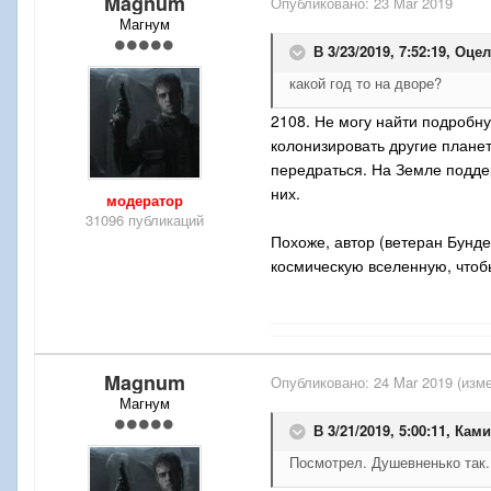
Magnum
Опубликовано:
23 Mar 2019
Магнум
В 3/23/2019, 7:52:19,
Оцел
какой год то на дворе?
2108. Не могу найти подробн
колонизировать другие планет
передраться. На Земле подде
них.
модератор
31096 публикаций
Похоже, автор (ветеран Бунде
космическую вселенную, чтобы
Magnum
Опубликовано:
24 Mar 2019
(изме
Магнум
В 3/21/2019, 5:00:11,
Ками
Посмотрел. Душевненько так.