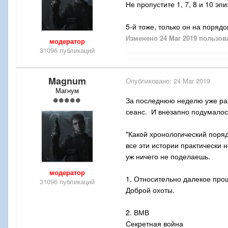
Не пропустите 1, 7, 8 и 10 э
5-й тоже, только он на порядо
Изменено
24 Mar 2019
пользов
модератор
31096 публикаций
Magnum
Опубликовано:
24 Mar 2019
Магнум
За последнюю неделю уже раза
сеанс. И внезапно подумалос
"Какой хронологический порядо
все эти истории практически 
уж ничего не поделаешь.
модератор
1. Относительно далекое про
31096 публикаций
Доброй охоты.
2. ВМВ
Секретная война