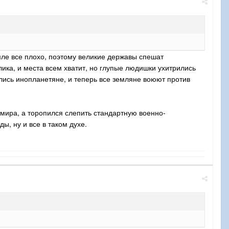
мле все плохо, поэтому великие державы спешат
лика, и места всем хватит, но глупые людишки ухитрились
лись инопланетяне, и теперь все земляне воюют против
 мира, а торопился слепить стандартную военно-
ы, ну и все в таком духе.