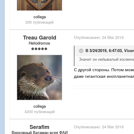
collega
206 публикаций
Treau Garold
Опубликовано:
24 Mar 2019
Heliodromos
В 3/24/2019, 6:47:03,
Vicor
Значит он небывалый космиче
С другой стороны. Потом можн
даже гигантская инопланетная
collega
4200 публикаций
Serafim
Опубликовано:
24 Mar 2019
Верховный Ватаман всея ФАИ