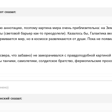
от
сказал:
ую аннотацию, поэтому картина мира очень приблизительна: на Зе
ы (световой барьер как-то преодолели). Казалось бы, Галактика ве
рживается мир, но в космосе развлекаются от души. Пока не появи
свера, что забавно) не заморачивался с правдоподобной картиной
 танчики, самолетики, солдатское братство, фермопильские проход
нено)
нский
сказал: