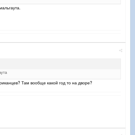
омальгаута.
аута
риканцев? Там вообще какой год то на дворе?