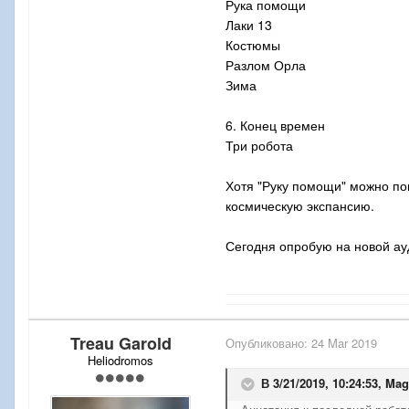
Рука помощи
Лаки 13
Костюмы
Разлом Орла
Зима
6. Конец времен
Три робота
Хотя "Руку помощи" можно пом
космическую экспансию.
Сегодня опробую на новой ау
Treau Garold
Опубликовано:
24 Mar 2019
Heliodromos
В 3/21/2019, 10:24:53,
Ma