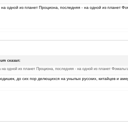
 на одной из планет Проциона, последняя - на одной из планет Ф
num
сказал:
 на одной из планет Проциона, последняя - на одной из планет Фомальг
людишек, до сих пор делющихся на унылых русских, китайцев и аме