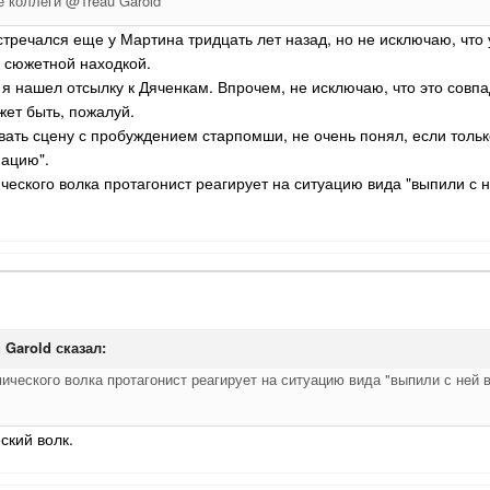
е коллеги @Treau Garold
речался еще у Мартина тридцать лет назад, но не исключаю, что 
ь сюжетной находкой.
е я нашел отсылку к Дяченкам. Впрочем, не исключаю, что это сов
жет быть, пожалуй.
ивать сцену с пробуждением старпомши, не очень понял, если толь
ацию".
ического волка протагонист реагирует на ситуацию вида "выпили с н
u Garold
сказал:
ического волка протагонист реагирует на ситуацию вида "выпили с ней в
ский волк.