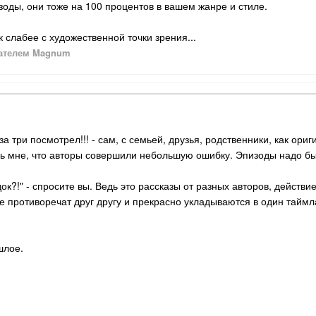
пизоды, они тоже на 100 процентов в вашем жанре и стиле.
к слабее с художественной точки зрения...
ателем Magnum
 три посмотрел!!! - сам, с семьей, друзья, родственники, как ори
ь мне, что авторы совершили небольшую ошибку. Эпизоды надо бы
к?!" - спросите вы. Ведь это рассказы от разных авторов, действие
не противоречат друг другу и прекрасно укладываются в один таймла
шлое.