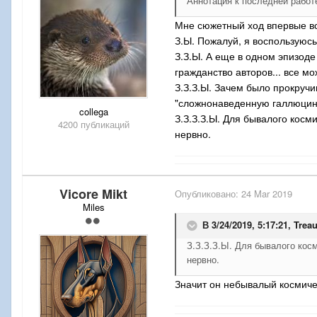
Аннотация к последней работ
Мне сюжетный ход впервые вст
З.Ы. Пожалуй, я воспользуюс
З.З.Ы. А еще в одном эпизод
гражданство авторов... все мо
З.З.З.Ы. Зачем было прокруч
"сложнонаведенную галлюцин
collega
З.З.З.З.Ы. Для бывалого косм
4200 публикаций
нервно.
Vicore Mikt
Опубликовано:
24 Mar 2019
Miles
В 3/24/2019, 5:17:21,
Trea
З.З.З.З.Ы. Для бывалого косм
нервно.
Значит он небывалый космиче