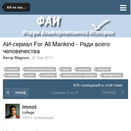
АИ на экране
АИ-сериал For All Mankind - Ради всего
человечества
Автор Magnum
,
22 Sep 2017
космос
космическая гонка
луна
аи-кино
гагарин
леонов
союз
аполлон
космические корабли
звездолеты
675 сообщений в этой теме
Страница 27 из 27
НАЗАД
ВПЕРЁД
imnot
collega
15011 публикация