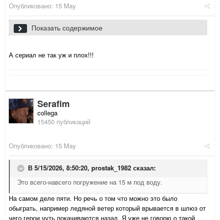
Опубликовано:
15 May
Показать содержимое
В 5/15/2026, 8:27:09,
Serafim
сказал:
убить всех марсианских подростков
А сериал не так уж и плох!!!
Serafim
collega
15450 публикаций
Опубликовано:
15 May
В 5/15/2026, 8:50:20,
prostak_1982
сказал:
Это всего-навсего погружение на 15 м под воду.
На самом деле пяти. Но речь о том что можно это было
обыграть, например ледяной ветер который врывается в шлюз от
чего герои чуть покачиваются назад. Я уже не говорю о такой