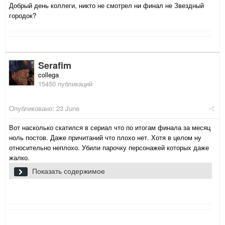
Добрый день коллеги, никто не смотрел ни финал не Звездный
городок?
Serafim
collega
15450 публикаций
Опубликовано:
23 June
Вот насколько скатился в сериал что по итогам финала за месяц
ноль постов. Даже причитаний что плохо нет. Хотя в целом ну
относительно неплохо. Убили парочку персонажей которых даже
жалко.
Красивое решение с вьетнамочкой которая открыла жизнь но
Показать содержимое
никто об этом не узнает. Как и решение со святящимися
бактериями. Не банально и относительно реалистично. Есть
конечно какие то глупости все еще, например абсолютно отбитый
дизайн скафандров у титанонавтов или суета со скалолазаньем
в условиях когда никто в спину не дышит и сидеть на спутнике