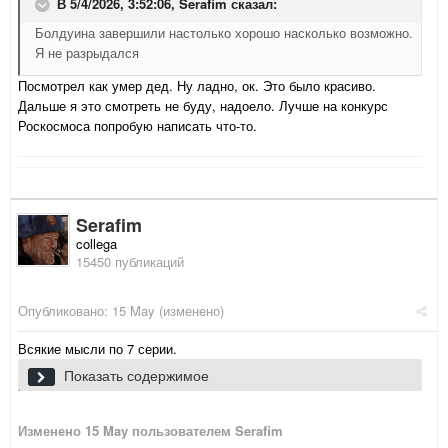
В 5/4/2026, 3:52:06,
Serafim
сказал:
Болдуина завершили настолько хорошо насколько возможно.
Я не разрыдался
Посмотрел как умер дед. Ну ладно, ок. Это было красиво.
Дальше я это смотреть не буду, надоело. Лучше на конкурс
Роскосмоса попробую написать что-то.
Serafim
collega
15450 публикаций
Опубликовано:
15 May
(изменено)
Всякие мысли по 7 серии.
Противостояние восставших марсиан с землянами неплохое. Не
Показать содержимое
банальная война пиу-пиу что сразу плюс к реализму.
Только я восхитился тем что они решили убить всех
марсианских подростков как в итоге никто не умер кроме какой то
Изменено
15 May
пользователем Serafim