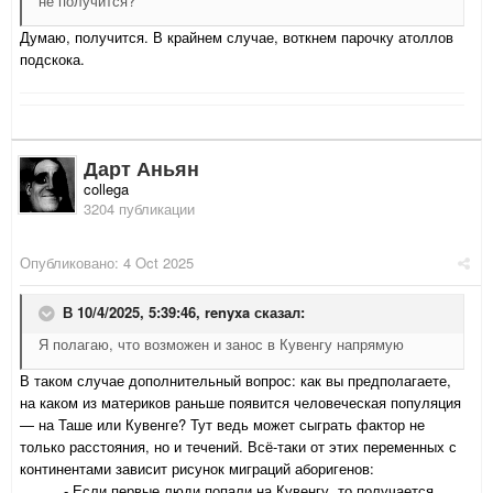
не получится?
Думаю, получится. В крайнем случае, воткнем парочку атоллов
подскока.
Дарт Аньян
collega
3204 публикации
Опубликовано:
4 Oct 2025
В 10/4/2025, 5:39:46,
renyxa
сказал:
Я полагаю, что возможен и занос в Кувенгу напрямую
В таком случае дополнительный вопрос: как вы предполагаете,
на каком из материков раньше появится человеческая популяция
— на Таше или Кувенге? Тут ведь может сыграть фактор не
только расстояния, но и течений. Всё-таки от этих переменных с
континентами зависит рисунок миграций аборигенов:
- Если первые люди попали на Кувенгу, то получается