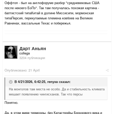
Оффтоп - был на англофоруме разбор "средневековых США
после некоего БэПэ". Так там получалась похожая картина -
баптистский типаКитай в долине Миссисипи, мормонская
типаПерсия, перекупаемые племена ковбоев на Великих
Равнинах, вассальные Техас и побережья.
Дарт Аньян
collega
3204 публикации
Опубликовано:
21 April
В 4/21/2026, 6:42:25,
renyxa
сказал:
На монголов там места не особо. Да и стабильность климата
мешает появлению чингисханов. Так что персы
Понятно.
Да, в этом мире термоэры, без Катастрофы Бронзового века и