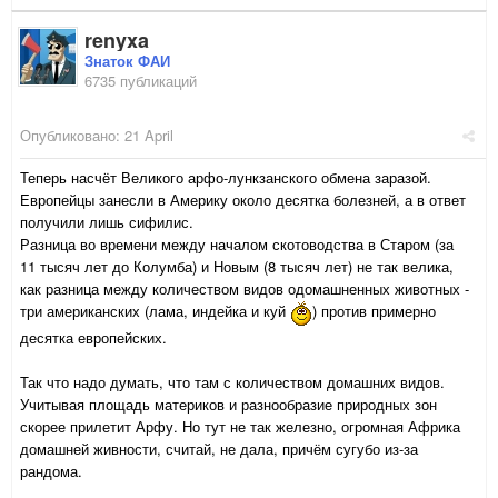
renyxa
Знаток ФАИ
6735 публикаций
Опубликовано:
21 April
Теперь насчёт Великого арфо-лункзанского обмена заразой.
Европейцы занесли в Америку около десятка болезней, а в ответ
получили лишь сифилис.
Разница во времени между началом скотоводства в Старом (за
11 тысяч лет до Колумба) и Новым (8 тысяч лет) не так велика,
как разница между количеством видов одомашненных животных -
три американских (лама, индейка и куй
) против примерно
десятка европейских.
Так что надо думать, что там с количеством домашних видов.
Учитывая площадь материков и разнообразие природных зон
скорее прилетит Арфу. Но тут не так железно, огромная Африка
домашней живности, считай, не дала, причём сугубо из-за
рандома.