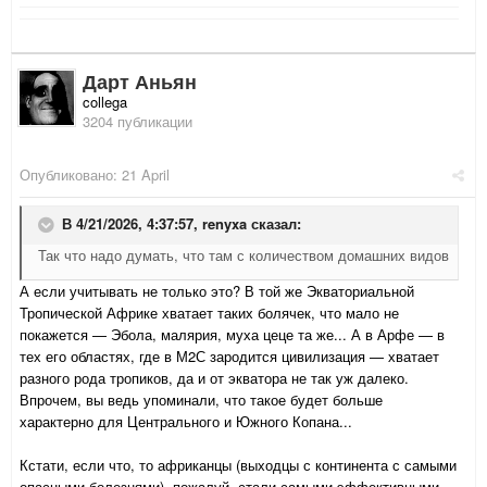
Дарт Аньян
collega
3204 публикации
Опубликовано:
21 April
В 4/21/2026, 4:37:57,
renyxa
сказал:
Так что надо думать, что там с количеством домашних видов
А если учитывать не только это? В той же Экваториальной
Тропической Африке хватает таких болячек, что мало не
покажется — Эбола, малярия, муха цеце та же... А в Арфе — в
тех его областях, где в М2С зародится цивилизация — хватает
разного рода тропиков, да и от экватора не так уж далеко.
Впрочем, вы ведь упоминали, что такое будет больше
характерно для Центрального и Южного Копана...
Кстати, если что, то африканцы (выходцы с континента с самыми
опасными болезнями), пожалуй, стали самыми эффективными