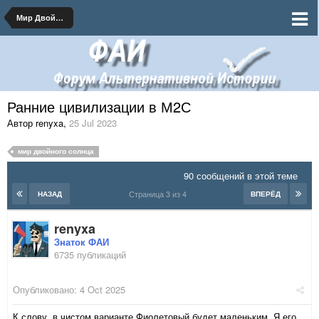
Мир Двойного Солнца
Ранние цивилизации в М2С
Автор renyxa
,
25 Jul 2023
мир двойного солнца
90 сообщений в этой теме
Страница 3 из 4
НАЗАД
ВПЕРЁД
renyxa
Знаток ФАИ
6735 публикаций
Опубликовано:
4 Oct 2025
К слову, в чистом варианте Фиолетовый будет маленьким. Я его