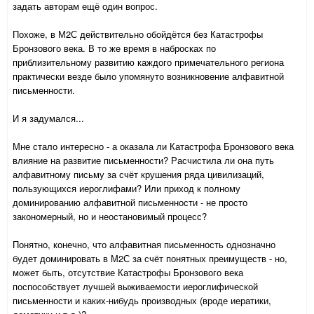
задать авторам ещё один вопрос.
Похоже, в М2С действительно обойдётся без Катастрофы
Бронзового века. В то же время в набросках по
приблизительному развитию каждого примечательного региона
практически везде было упомянуто возникновение алфавитной
письменности.
И я задумался...
Мне стало интересно - а оказала ли Катастрофа Бронзового века
влияние на развитие письменности? Расчистила ли она путь
алфавитному письму за счёт крушения ряда цивилизаций,
пользующихся иероглифами? Или приход к полному
доминированию алфавитной письменности - не просто
закономерный, но и неостановимый процесс?
Понятно, конечно, что алфавитная письменность однозначно
будет доминировать в М2С за счёт понятных преимуществ - но,
может быть, отсутствие Катастрофы Бронзового века
поспособствует лучшей выживаемости иероглифической
письменности и каких-нибудь производных (вроде иератики,