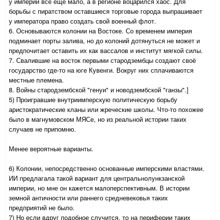
у империи все еще мало, а в регионе воцарился хаос. Для
борьбы с пиратством оставшиеся торговые города выпрашивает
у императора право создать свой военный флот.
6. Основываются колонии на Востоке. Со временем империя
подминает порты залива, но до колоний дотянуться не может и
предпочитает оставить их как вассалов и институт мягкой силы.
7. Свалившие на восток первыми стародзембцы создают своё
государство где-то на юге Кувенги. Вокруг них сплачиваются
местные племена.
8. Войны стародзембской "генуи" и новодзембской "ганзы".]
5) Проигравшие внутриимперскую политическую борьбу
аристократические кланы или жреческие школы. Что-то похожее
было в магнумовском МЯСе, но из реальной истории таких
случаев не припомню.
Менее вероятные варианты.
6) Колонии, непосредственно основанные имперскими властями.
ИИ предлагала такой вариант для центральнолункзанской
империи, но мне он кажется малоперспективным. В истории
земной античности или раннего средневековья таких
предприятий не было.
7) Но если вдруг подобное случится, то на периферии таких