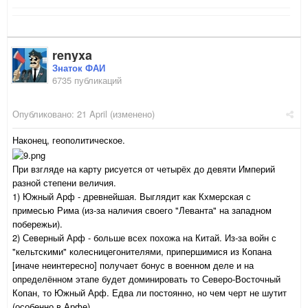
renyxa
Знаток ФАИ
6735 публикаций
Опубликовано:
21 April
(изменено)
Наконец, геополитическое.
При взгляде на карту рисуется от четырёх до девяти Империй
разной степени величия.
1) Южный Арф - древнейшая. Выглядит как Кхмерская с
примесью Рима (из-за наличия своего "Леванта" на западном
побережьи).
2) Северный Арф - больше всех похожа на Китай. Из-за войн с
"кельтскими" колесницегонителями, припершимися из Копана
[иначе неинтересно] получает бонус в военном деле и на
определённом этапе будет доминировать то Северо-Восточный
Копан, то Южный Арф. Едва ли постоянно, но чем черт не шутит
(особенно в Арфе).