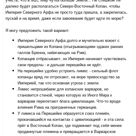
далеко будет располагаться Северо-Восточный Копан, чтобы
Империя Северного Арфа не просто туда пришла, а закрепилась,
пускай и на время, даже если завоевание будет идти по морю?
Я могу предложить такой вариант:
Империя Северного Арфа долго и мучительно воюет с
пришельцами из Копана (отыгрывающими эдаких ранних
галлов Бренна, набигающих на Рим).
Копанцев отбрасывают, но Империя начинает чувствовать
свои пределы - и дальше перешейка не идёт.
На перешейке удобно устроить лимес - сильный флот
копанцы вряд ли отгрохают, на море превосходство за
Империей, так что основная угроза с земли.
Лимес непрошибаем для копанских варваров, но
становится стеной, через которую из Иного Мира к
варварам перелетают блага цивилизации. Что-то вроде
влияния Рима на приграничных германцев.
У лимеса на Перешейке образуется союз племён,
прокачавшийся на контактах с цивилизацией - и эта сила
прёт в Восточный Копан, где подминает под себя менее
продвинутые племена и превращается в Варварское