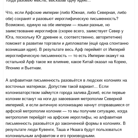
Что, если Арфские империи (либо Южная, либо Северная, либо
обе) сохранят и разовьют иероглифическую письменность?
Возможно, единую на обе империи — языки разные, но
заимствование иероглифов (скорее всего, заимствует Север у
Юга, поскольку Юг древнее и, соответственно, авторитетнее)
поможет в развитии торговли и дипломатии (ещё одна спонтанно
возникшая идея). В результате весь Арф переймёт от Империй
иероглифическую письменность — то есть Империи окажут на
остальной Арф такое же влияние, какое Китай оказал на Корею,
Японию и Вьетнам.
А алфавитная письменность разовьётся в людских колониях на
восточных материках. Допустим такой вариант... Если
колонизаторством займутся города залива Дзэмб, если первые
колонии встанут на ноги до завоевания метрополии Северной
империей, и если античную колонизацию начнут оторвавшиеся от
арфской метрополии колонии — то мы получим ситуацию, когда
метрополия перейдёт на арфские иероглифы, но алфавитная
письменность разовьётся до законченной формы в колониях. В
результате люди Кувенги, Таша и Нкаага будут пользоваться
колониальным алфавитом и его производными.