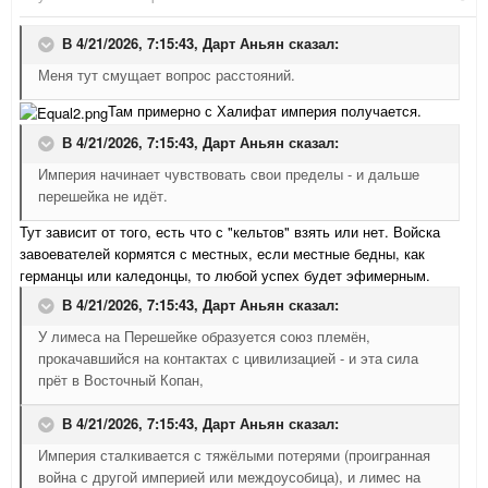
В 4/21/2026, 7:15:43,
Дарт Аньян
сказал:
Меня тут смущает вопрос расстояний.
Там примерно с Халифат империя получается.
В 4/21/2026, 7:15:43,
Дарт Аньян
сказал:
Империя начинает чувствовать свои пределы - и дальше
перешейка не идёт.
Тут зависит от того, есть что с "кельтов" взять или нет. Войска
завоевателей кормятся с местных, если местные бедны, как
германцы или каледонцы, то любой успех будет эфимерным.
В 4/21/2026, 7:15:43,
Дарт Аньян
сказал:
У лимеса на Перешейке образуется союз племён,
прокачавшийся на контактах с цивилизацией - и эта сила
прёт в Восточный Копан,
В 4/21/2026, 7:15:43,
Дарт Аньян
сказал:
Империя сталкивается с тяжёлыми потерями (проигранная
война с другой империей или междоусобица), и лимес на