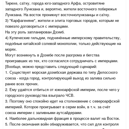
Тирехе, са'гку, города юго-западного Арфа, островитяне
западного Лункзана и, вероятно, жители восточного побережья
Лункзана. На восток проникнут восточнолункзанцы и са'гку.
3) "Карфагеняне", жители и элита торговых городов, которым не
повезло договориться с имперцами.
На эту роль запланирован Дзэмб.
4) Купеческие гильдии, подчинённые имперскому правительству,
подобные китайской солевой монополии, только действующие на
морях.
Могут возникнуть в Дзэмбе после разгрома и бегства
проигравших из тех, кто согласился сотрудничать с имперцами.
[Вообще, можно представить следующий сценарий:
1. Существует морская дзэмбская держава по типу Делосского
союза - когда город, контролирующий выход из залива сильно
ранее всех прочих.
2. Ему удаётся отбиться от южноарфской империи, после чего у
городского руководства взыграло ЧСВ.
3. Поэтому оно спокойно идет на столкновение с североарфской
империей. Которое проигрывает в серии войн, в т.ч. за счёт
союза империи с заливными аутсайдерами.
4. Наиболее дальновидная фракция в процессе валит на Восток.
5. После окончания войн обнаруживается, что сил для контроля