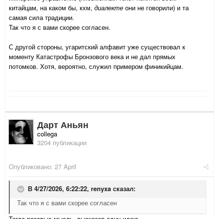
китайцам, на каком бы, кхм,
диалекте
они не говорили) и та
самая сила традиции.
Так что я с вами скорее согласен.
С другой стороны, угаритский алфавит уже существовал к
моменту Катастрофы Бронзового века и не дал прямых
потомков. Хотя, вероятно, служил примером финикийцам.
Дарт Аньян
collega
3204 публикации
Опубликовано:
27 April
В 4/27/2026, 6:22:22,
renyxa
сказал:
Так что я с вами скорее согласен
Тогда разовью мысль, высказав одну идею...