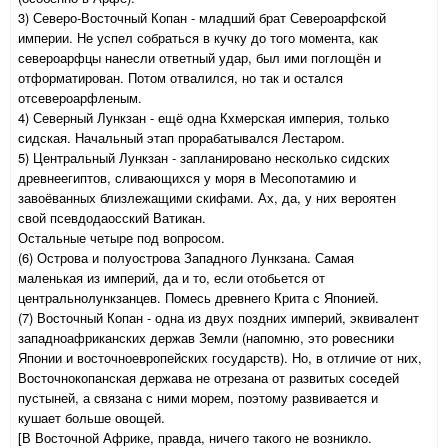
3) Северо-Восточный Копан - младший брат Североарфской
империи. Не успел собраться в кучку до того момента, как
североарфцы нанесли ответный удар, был ими поглощён и
отформатирован. Потом отвалился, но так и остался
отсевероарфленым.
4) Северный Лункзан - ещё одна Кхмерская империя, только
сидская. Начальный этап прорабатывался Лестаром.
5) Центральный Лункзан - запланировано несколько сидских
древнеегиптов, сливающихся у моря в Месопотамию и
завоёванных близлежащими скифами. Ах, да, у них вероятен
свой псевдодаосский Ватикан.
Остальные четыре под вопросом.
(6) Острова и полуострова Западного Лункзана. Самая
маленькая из империй, да и то, если отобьется от
центральнолункзанцев. Помесь древнего Крита с Японией.
(7) Восточный Копан - одна из двух поздних империй, эквивалент
западноафриканских держав Земли (напомню, это ровесники
Японии и восточноевропейских государств). Но, в отличие от них,
Восточнокопанская держава не отрезана от развитых соседей
пустыней, а связана с ними морем, поэтому развивается и
кушает больше овощей.
[В Восточной Африке, правда, ничего такого не возникло.