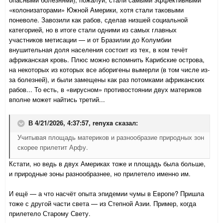
«колонизаторами» Южной Америки, хотя стали таковыми
поневоле. Завозили как рабов, сделав низшей социальной
категорией, но в итоге стали одними из самых главных
участников метисации — и от Бразилии до Колумбии
внушительная доля населения состоит из тех, в ком течёт
африканская кровь. Плюс можно вспомнить Карибские острова,
на некоторых из которых все аборигены вымерли (в том числе из-
за болезней), и были замещены как раз потомками африканских
рабов... То есть, в «вирусном» противостоянии двух материков
вполне может найтись третий...
В 4/21/2026, 4:37:57,
renyxa
сказал:
Учитывая площадь материков и разнообразие природных зон
скорее прилетит Арфу.
Кстати, но ведь в двух Америках тоже и площадь была больше,
и природные зоны разнообразнее, но прилетело именно им.
И ещё — а что насчёт опыта эпидемии чумы в Европе? Пришла
тоже с другой части света — из Степной Азии. Пример, когда
прилетело Старому Свету.