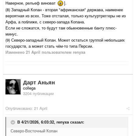
Наверное, рельеф виноват
].
(8) Западный Копан - вторая "африканская" держава, наименее
вероятная из всех. Тоже отсталая, только культуртреггеры не из
Арфа, а поближе, с северо-запада Копана.
Если не сложатся, то будут там обыкновенные банту плюс-
минус.
(9) Северо-западный Копан. Может остаться группой небольших
государств, а может стать чём-то типа Персии.
Изменено
21 April
пользователем renyxa
Дарт Аньян
collega
3204 публикации
Опубликовано:
21 April
В 4/21/2026, 6:03:32,
renyxa
сказал:
Северо-Восточный Копан