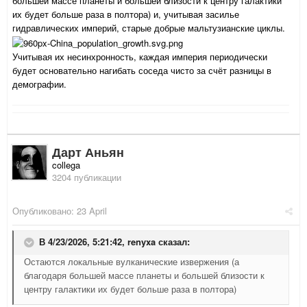
большей массе планеты и большей близости к центру галактики
их будет больше раза в полтора) и, учитывая засилье
гидравлических империй, старые добрые мальтузианские циклы.
Учитывая их несинхронность, каждая империя периодически
будет основательно нагибать соседа чисто за счёт разницы в
демографии.
Дарт Аньян
collega
3204 публикации
Опубликовано:
23 April
В 4/23/2026, 5:21:42,
renyxa
сказал:
Остаются локальные вулканические извержения (а
благодаря большей массе планеты и большей близости к
центру галактики их будет больше раза в полтора)