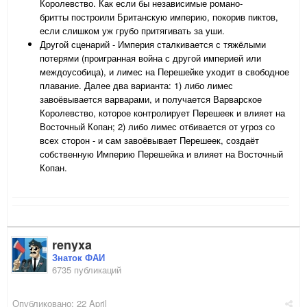
Королевство. Как если бы независимые романо-
бритты построили Британскую империю, покорив пиктов,
если слишком уж грубо притягивать за уши.
Другой сценарий - Империя сталкивается с тяжёлыми
потерями (проигранная война с другой империей или
междоусобица), и лимес на Перешейке уходит в свободное
плавание. Далее два варианта: 1) либо лимес
завоёвывается варварами, и получается Варварское
Королевство, которое контролирует Перешеек и влияет на
Восточный Копан; 2) либо лимес отбивается от угроз со
всех сторон - и сам завоёвывает Перешеек, создаёт
собственную Империю Перешейка и влияет на Восточный
Копан.
renyxa
Знаток ФАИ
6735 публикаций
Опубликовано:
22 April