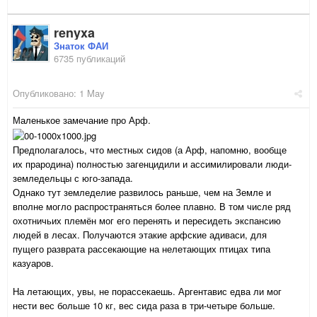
renyxa
Знаток ФАИ
6735 публикаций
Опубликовано:
1 May
Маленькое замечание про Арф.
Предполагалось, что местных сидов (а Арф, напомню, вообще
их прародина) полностью загенцидили и ассимилировали люди-
земледельцы с юго-запада.
Однако тут земледелие развилось раньше, чем на Земле и
вполне могло распространяться более плавно. В том числе ряд
охотничьих племён мог его перенять и пересидеть экспансию
людей в лесах. Получаются этакие арфские адиваси, для
пущего разврата рассекающие на нелетающих птицах типа
казуаров.
На летающих, увы, не порассекаешь. Аргентавис едва ли мог
нести вес больше 10 кг, вес сида раза в три-четыре больше.