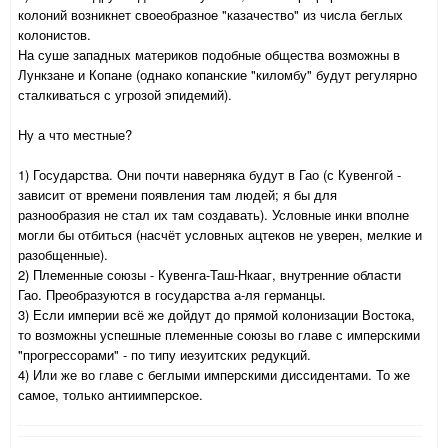
колоний возникнет своеобразное "казачество" из числа беглых
колонистов.
На суше западных материков подобные общества возможны в
Лункзане и Копане (однако копанские "киломбу" будут регулярно
сталкиваться с угрозой эпидемий).
Ну а что местные?
1) Государства. Они почти наверняка будут в Гао (с Кувенгой -
зависит от времени появления там людей; я бы для
разнообразия не стал их там создавать). Условные инки вполне
могли бы отбиться (насчёт условных ацтеков не уверен, мелкие и
разобщенные).
2) Племенные союзы - Кувенга-Таш-Нкааг, внутренние области
Гао. Преобразуются в государства а-ля германцы.
3) Если империи всё же дойдут до прямой колонизации Востока,
то возможны успешные племенные союзы во главе с имперскими
"прогрессорами" - по типу иезуитских редукций.
4) Или же во главе с беглыми имперскими диссидентами. То же
самое, только антиимперское.