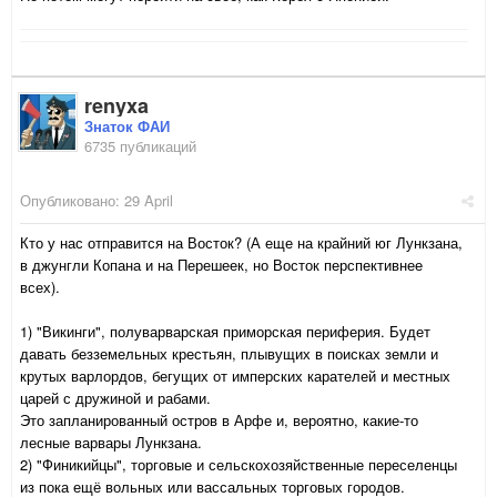
renyxa
Знаток ФАИ
6735 публикаций
Опубликовано:
29 April
Кто у нас отправится на Восток? (А еще на крайний юг Лункзана,
в джунгли Копана и на Перешеек, но Восток перспективнее
всех).
1) "Викинги", полуварварская приморская периферия. Будет
давать безземельных крестьян, плывущих в поисках земли и
крутых варлордов, бегущих от имперских карателей и местных
царей с дружиной и рабами.
Это запланированный остров в Арфе и, вероятно, какие-то
лесные варвары Лункзана.
2) "Финикийцы", торговые и сельскохозяйственные переселенцы
из пока ещё вольных или вассальных торговых городов.