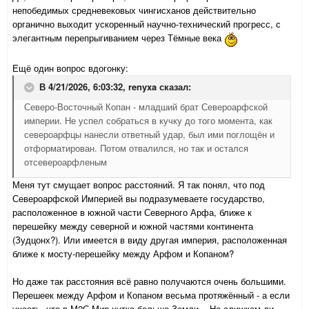
непобедимых средневековых чингисханов действительно
органично выходит ускоренный научно-технический прогресс, с
элегантным перепрыгиванием через Тёмные века
Ещё один вопрос вдогонку:
В 4/21/2026, 6:03:32,
renyxa
сказал:
Северо-Восточный Копан - младший брат Североарфской
империи. Не успел собраться в кучку до того момента, как
североарфцы нанесли ответный удар, был ими поглощён и
отформатирован. Потом отвалился, но так и остался
отсевероарфленым
Меня тут смущает вопрос расстояний. Я так понял, что под
Североарфской Империей вы подразумеваете государство,
расположенное в южной части Северного Арфа, ближе к
перешейку между северной и южной частями континента
(Зудцонх?). Или имеется в виду другая империя, расположенная
ближе к мосту-перешейку между Арфом и Копаном?
Но даже так расстояния всё равно получаются очень большими.
Перешеек между Арфом и Копаном весьма протяжённый - а если
учесть, что в М2С Мир чутка больше Земли... Не слишком ли