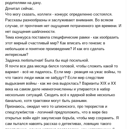
родителями на дачу.
Дочитал сейчас.
Что могу сказать, коллеги - конкурс определенно состоялся.
Рассказы разнообразны и заслуживают внимания. Во всяком
случае, от прочтения нет ощущения потраченного зря времени. И
нет ощущения шаблонности.
Тема конкурса поставила специфические рамки - как изобразить
этот мирный счастливый мир? Как вписать его генезис в
небольшое и понятное произведение? И как его сделать
интересным?
Задачка любопытная! Была бы ещё посильной.
Я почти все два месяца бился головой, чтобы сложить какой то
вариант - всё не ладилось. Если мир - реакция на ужас войны, то
что такого люди никак не забудут? Если мир следствие
выдыхания войны - как же она выдохлась? Варианты XIX и XX
века на самом деле немногочисленны и упираются в набор
нескольких ситуаций. Сводить всё к ядерной войне несколько
банально, хотя трактовки могут быть разными.
Признаюсь, ожидал чего то шпионского, про терористов и
спецслужбистов - логичней предположить, что в мире без
открытых войн идёт закулисная борьба, чтобы мир сохранить. Я
сам пытался навоять рассказ о детективах, ловящих такого