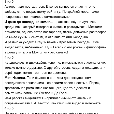
3 из 5.
Автору надо постараться. В конце концов он знает, что не
забракуют по возрастному рейтингу. По крайней мере, такое
непричесанное писалось самостоятельно.
И даже до последней земли...
- рассказ-ребус в лучшихь
традициях, который интересно читать и разгадывать. Местами
вязковато, однако автор постарался, чтобы движение разговоров
не было сухим и сжатым, в отличие от Дня Бородина.
И развилка уходит в глубь веков к Крестовым походам! Уже
выделяется, небанально. Ну и Гегель с его рожей и философией
в роли учителя в Монголии - это сильно!
4 из 5.
Квадроциклы и дирижабли, конечно, вписываются в хронологию,
только немного дергано. С другой стороны езда на лошадях или
верблюдах может теряться во времени.
Моя Намики
. Тени былого в светлом дне сегодняшнем
победившего социализма - со своими особенностями. Париж,
трогательная романтика настоящего, где то в досках и
памятниках погибшие Суслов и Де Голль.
Чем рассказ выделяется - оригинальными отсылками к
современностям РИ. Быстро, как клип или видео в интернете.
4 из 5
Не могу сказать, использовалась ли тут нейросеть - потому