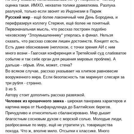
оценка такая. ИМХО, нехватке толики драматизма. Разлука
разлукой, только если звонят из Индонезии в Париж
Русский мир
- ещё более лаконичный чем День Бородина, и
перефразируя коллегу Стержня, ещё более не понятный.
Первоначальная мысль, что рассказ построен подобно
чеховскому "Злоумышленнику" уперлась в финал. Нельзя
сказать, что рассказ совсем лишен достоинств. Концепт есть.
Есть даже обоснование (неплохое, с точки зрения АИ с ним
много возни - Гаагская конференция и Третейский суд слабоватое
событие и так себе орган для решения мировых проблем). А
дальше - обрыв. Или, может, стена?
Во всяком случае, рассказ указывает на хлипкое равновесие
вооруженного мира. Если безопасность так маринует слесаря за
три рубля - странно.
3 из 5.
Автору стоит дополнить рассказ развязкой.
Человек из крошечного замка
- широкая панорама характеров и
картина мира от Ньюфаундленда до Балтийских берегов.
Причудливо и относительно сбалансировано. Мир дышит
благостным сосновым духом с морской солью. Молодые люди,
разбросанные по миру, ещё не утратили уз, товарищества
похода. Что ж, вполне мило. Отсылки к классике. Много