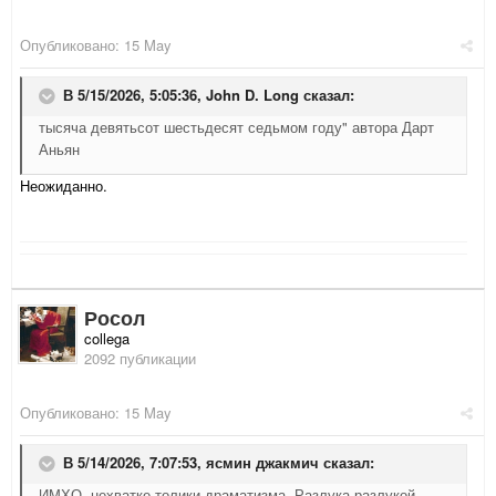
Опубликовано:
15 May
В 5/15/2026, 5:05:36,
John D. Long
сказал:
тысяча девятьсот шестьдесят седьмом году" автора Дарт
Аньян
Неожиданно.
Росол
collega
2092 публикации
Опубликовано:
15 May
В 5/14/2026, 7:07:53,
ясмин джакмич
сказал:
ИМХО, нехватке толики драматизма. Разлука разлукой,