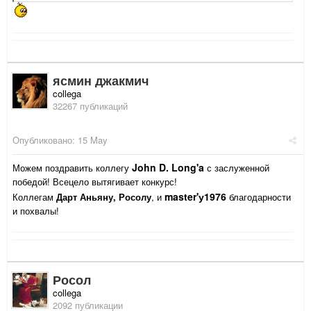
ясмин джакмич
collega
32267 публикаций
Опубликовано:
15 May
John D. Long'a
Можем поздравить коллегу
с заслуженной
победой! Всецело вытягивает конкурс!
master'у1976
Коллегам
Дарт Аньяну, Росолу
, и
благодарности
и похвалы!
Росол
collega
2092 публикации