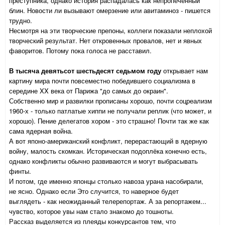
преступника, однако история распадалась как непропеченный
блин. Новости ли вызывают омерзение или авитаминоз - пишется
трудно.
Несмотря на эти творческие препоны, коллеги показали неплохой
творческий результат. Нет откровенных провалов, нет и явных
фаворитов. Потому пока голоса не расставил.
В тысяча девятьсот шестьдесят седьмом году
открывает нам
картину мира почти повсеместно победившего социализма в
середине XX века от Парижа "до самых до окраин".
Собственно мир и развилки прописаны хорошо, почти соцреализм
1960-х - только патлатые хиппи не получали реплик (что может, и
хорошо). Пение делегатов хором - это страшно! Почти так же как
сама ядерная война.
А вот японо-американский конфликт, перерастающий в ядерную
войну, малость скомкан. Историческая подоплёка конечно есть,
однако конфликты обычно развиваются и могут выбрасывать
финты.
И потом, где именно японцы столько навоза урана насобирали,
не ясно. Однако если Это случится, то наверное будет
выглядеть - как неожиданный телерепортаж. А за репортажем...
чувство, которое увы нам стало знакомо до тошноты.
Рассказ выделяется из плеяды конкурсантов тем, что