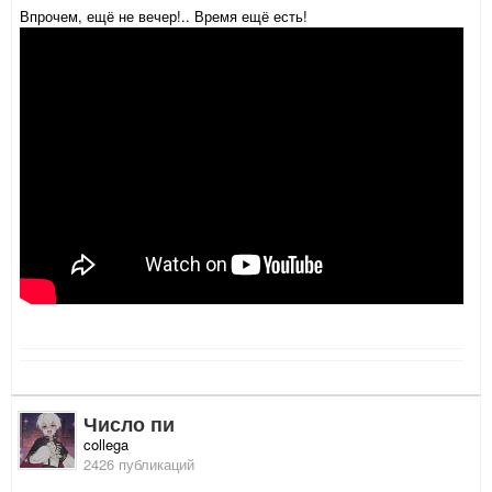
Впрочем, ещё не вечер!.. Время ещё есть!
Число пи
collega
2426 публикаций