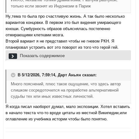
только если звонят из Индонезии в Париж
Ну,тема то была про счастливую жизнь. А так было несколько
вариантов концовки. В первом это был видения умирающего
юноши. Сумбурность образов объяснялась постепенно
отмирающими клетками мозга.
Второй вариант я не представил чтобы не гневом РКН. Я
планировал устроить вот это поворот из того что герой гей.
Я пришел. Разве могло быть иначе? - я шагнул вперед и крепко,
Показать содержимое
счастливо обнял его, чувствуя, как он утыкается носом мне в
плечо. - Мой Акири.
В 5/12/2026, 7:59:14,
Дарт Аньян
сказал:
Много пояснений, плюс такое ощущение, что здесь автор
слишком сосредоточился на проработке альтернативной
судьбы тех или иных известных личностей.
Я когда писал наоборот думал, мало экспозиции. Хотел вставить
в начало текста что-то вроде цитаты из местной Википедии,или
оглавление из учебника истории чтобы было понятно.