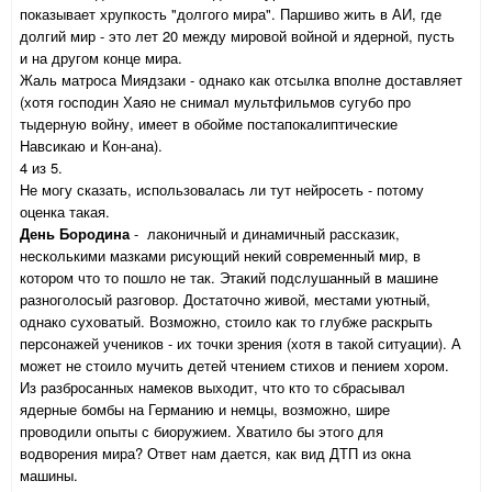
показывает хрупкость "долгого мира". Паршиво жить в АИ, где
долгий мир - это лет 20 между мировой войной и ядерной, пусть
и на другом конце мира.
Жаль матроса Миядзаки - однако как отсылка вполне доставляет
(хотя господин Хаяо не снимал мультфильмов сугубо про
тыдерную войну, имеет в обойме постапокалиптические
Навсикаю и Кон-ана).
4 из 5.
Не могу сказать, использовалась ли тут нейросеть - потому
оценка такая.
День Бородина
- лаконичный и динамичный рассказик,
несколькими мазками рисующий некий современный мир, в
котором что то пошло не так. Этакий подслушанный в машине
разноголосый разговор. Достаточно живой, местами уютный,
однако суховатый. Возможно, стоило как то глубже раскрыть
персонажей учеников - их точки зрения (хотя в такой ситуации). А
может не стоило мучить детей чтением стихов и пением хором.
Из разбросанных намеков выходит, что кто то сбрасывал
ядерные бомбы на Германию и немцы, возможно, шире
проводили опыты с биоружием. Хватило бы этого для
водворения мира? Ответ нам дается, как вид ДТП из окна
машины.