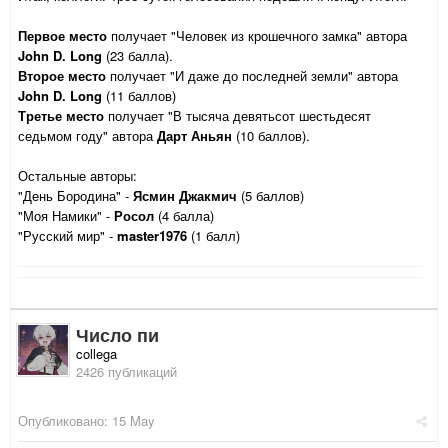
Первое место
получает "Человек из крошечного замка" автора
John D. Long
(23 балла).
Второе место
получает "И даже до последней земли" автора
John D. Long
(11 баллов)
Третье место
получает "В тысяча девятьсот шестьдесят
седьмом году" автора
Дарт Аньян
(10 баллов).
Остальные авторы:
"День Бородина" -
Ясмин Джакмич
(5 баллов)
"Моя Намики" -
Росол
(4 балла)
"Русский мир" -
master1976
(1 балл)
Число пи
collega
2426 публикаций
Опубликовано:
15 May