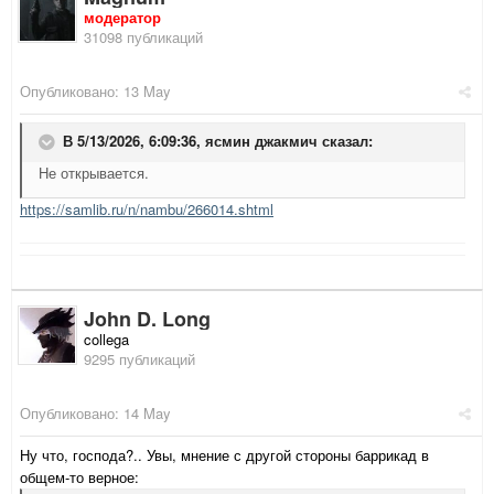
модератор
31098 публикаций
Опубликовано:
13 May
В 5/13/2026, 6:09:36,
ясмин джакмич
сказал:
Не открывается.
https://samlib.ru/n/nambu/266014.shtml
John D. Long
collega
9295 публикаций
Опубликовано:
14 May
Ну что, господа?.. Увы, мнение с другой стороны баррикад в
общем-то верное: