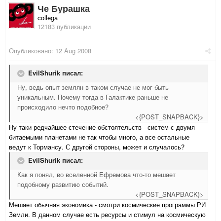
Че Бурашка
collega
12183 публикации
Опубликовано:
12 Aug 2008
EvilShurik писал:
Ну, ведь опыт землян в таком случае не мог быть
уникальным. Почему тогда в Галактике раньше не
происходило нечто подобное?
<{POST_SNAPBACK}>
Ну таки редчайшее стечение обстоятельств - систем с двумя
битаемыми планетами не так чтобы много, а все остальные
ведут к Тормансу. С другой стороны, может и случалось?
EvilShurik писал:
Как я понял, во вселенной Ефремова что-то мешает
подобному развитию событий.
<{POST_SNAPBACK}>
Мешает обычная экономика - смотри космические программы РИ
Земли. В данном случае есть ресурсы и стимул на космическую