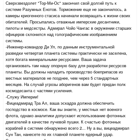
Сверхзвездолет "Тор-Ми-Ос" закончил свой долгий путь к
системе Разумных Енотов. Торможение еще не закончилось, а
камеры криогенного стасиса начинали возвращать к жизни своих
обитателей. Просыпались отважные имперские десантники,
пилоты и медсестры. Адмирал Чойо Чангас в окружении старших
офицеров склонился над голографическим изображением
системы.
-Инженер-командор Ди Ул, по данным инструментальной
разведки четвертая планета системы практически не заселена,
хотя богата минеральными ресурсами. Ваша задача
организовать там нашу опорную базу для разработки ресурсов
планеты. Вы должны наладить производство боеприпасов из
местных материалов не позднее, чем через 5 стандартных
месяцев. На случай угрозы аборигенов вам будет придан полк
космодесанта с частями усиления.
-Служу Империи!
-Вицеадмирад Тра Ал, ваша эскадра должна обеспечить
господство в космосе. Как вы знаете, у местных нет военого
флота, однако аналитики допускают использование фотонных
двигателей в качестве лучевой пушки. К счастью фотонных
кораблей в системе обнаружено всего 2... Ну а вы, вицеадмирал
Сун Тан, нанесете по их главной планете ядерный удар.