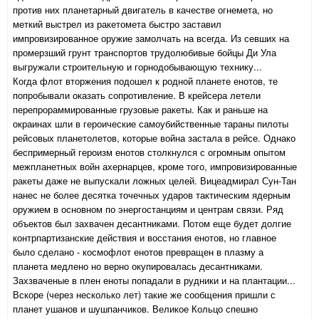
против них планетарный двигатель в качестве огнемета, но
меткий выстрел из ракетомета быстро заставил
импровизированное оружие замолчать на всегда. Из севших на
промерзший грунт транспортов трудолюбивые бойцы Ди Ула
выгружали строительную и горнодобывающую технику...
Когда флот вторжения подошел к родной планете енотов, те
попробывали оказать сопротивление. В крейсера летели
перепрораммированные грузовые ракеты. Как и раньше на
окраинах шли в героические самоубийственные тараны пилоты
рейсовых планетолетов, которые война застала в рейсе. Однако
беспримерный героизм енотов столкнулся с огромным опытом
межпланетных войн ахернарцев, кроме того, импровизированные
ракеты даже не выпускали ложных целей. Вицеадмирал Сун-Тан
нанес не более десятка точечных ударов тактическим ядерным
оружием в основном по энергостанциям и центрам связи. Ряд
объектов был захвачен десантниками. Потом еще будет долгие
контрпартизанские действия и восстания енотов, но главное
было сделано - космофлот енотов превращен в плазму а
планета медлено но верно окупировалась десантниками.
Захзваченые в плен еноты попадали в рудники и на плантации...
Вскоре (через несколько лет) такие же сообщения пришли с
планет ушанов и шушпанчиков. Великое Кольцо спешно