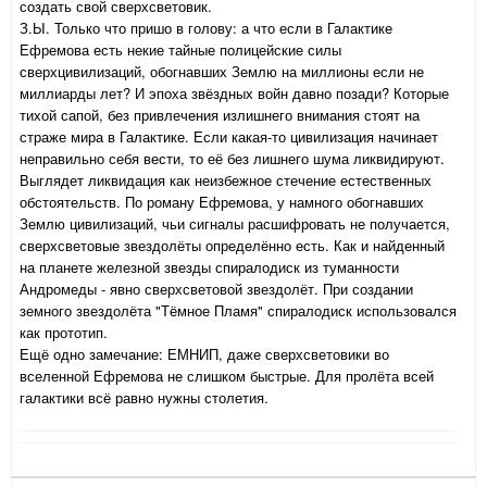
создать свой сверхсветовик.
З.Ы. Только что пришо в голову: а что если в Галактике
Ефремова есть некие тайные полицейские силы
сверхцивилизаций, обогнавших Землю на миллионы если не
миллиарды лет? И эпоха звёздных войн давно позади? Которые
тихой сапой, без привлечения излишнего внимания стоят на
страже мира в Галактике. Если какая-то цивилизация начинает
неправильно себя вести, то её без лишнего шума ликвидируют.
Выглядет ликвидация как неизбежное стечение естественных
обстоятельств. По роману Ефремова, у намного обогнавших
Землю цивилизаций, чьи сигналы расшифровать не получается,
сверхсветовые звездолёты определённо есть. Как и найденный
на планете железной звезды спиралодиск из туманности
Андромеды - явно сверхсветовой звездолёт. При создании
земного звездолёта "Тёмное Пламя" спиралодиск использовался
как прототип.
Ещё одно замечание: ЕМНИП, даже сверхсветовики во
вселенной Ефремова не слишком быстрые. Для пролёта всей
галактики всё равно нужны столетия.