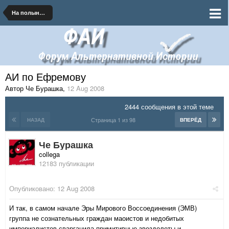
На полынных тропинках далеких планет
АИ по Ефремову
Автор Че Бурашка
,
12 Aug 2008
2444 сообщения в этой теме
Страница 1 из 98
НАЗАД
ВПЕРЁД
Че Бурашка
collega
12183 публикации
Опубликовано:
12 Aug 2008
И так, в самом начале Эры Мирового Воссоединения (ЭМВ)
группа не сознательных граждан маоистов и недобитых
империалистов сварганила примитивные звездолеты и