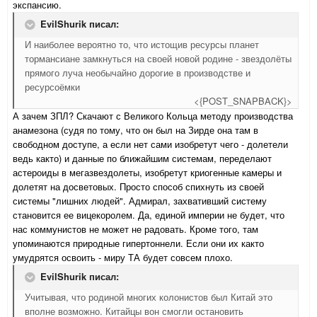
экспансию.
EvilShurik писал:
И наиболее вероятно то, что истощив ресурсы планет
тормансиане замкнуться на своей новой родине - звездолёты
прямого луча необычайно дорогие в производстве и
ресурсоёмки
<{POST_SNAPBACK}>
А зачем ЗПЛ? Скачают с Великого Кольца методу производства
анамезона (судя по тому, что он был на Зирде она там в
свободном доступе, а если нет сами изобретут чего - долетели
ведь както) и данные по ближайшим системам, переделают
астероиды в мегазвездолеты, изобретут криогенные камеры и
долетят на досветовых. Просто способ спихнуть из своей
системы "лишних людей". Адмирал, захвативший систему
становится ее вицекоролем. Да, единой империи не будет, что
нас коммунистов не может не радовать. Кроме того, там
упоминаются природные гипертоннели. Если они их както
умудрятся освоить - миру ТА будет совсем плохо.
EvilShurik писал:
Учитывая, что родиной многих колонистов был Китай это
вполне возможно. Китайцы вон смогли остановить