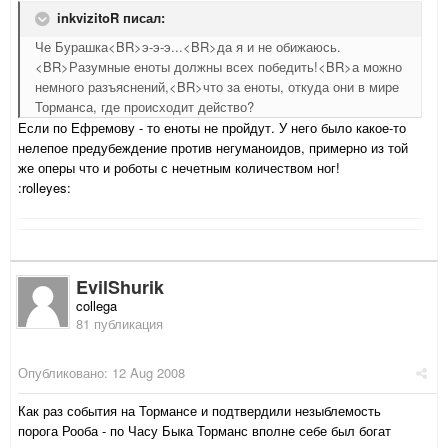
inkvizitoR писал:
Че Бурашка<BR>э-э-э...<BR>да я и не обижаюсь.
<BR>Разумные еноты должны всех победить!<BR>а можно
немного разъяснений,<BR>что за еноты, откуда они в мире
Торманса, где происходит действо?
Если по Ефремову - то еноты не пройдут. У него было какое-то
нелепое предубеждение против негуманоидов, примерно из той
же оперы что и роботы с нечетным количеством ног!
:rolleyes:
EvilShurik
collega
81 публикация
Опубликовано:
12 Aug 2008
Как раз события на Тормансе и подтвердили незыблемость
порога Рооба - по Часу Быка Торманс вполне себе был богат