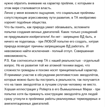
нужно обратить внимание на характер проблем, с которыми в
этом мире сталкивается власть.
Лично у меня возникло ощущение, что социальные проблемы
сопутствующие агрессивному пути развития, в ТА необратимо
хоронят подобные общества.
Что бы понять, как природа умеет обламывать, вспомните
попытки создания вечных двигателей. Каких только ухищрений
не придумывали изобретатели! Ан нет - запрещено ВД быть, и
ничего не поделаешь - при ЛЮБОЙ попытке его создать, хитрая
природа возводит причины запрещающие ВД работать. И
невозможно найти исключения - полный отлуп. Совершенная
невозможность.
P.S. Как соотноситься мир ТА с нашей реальностью - отдельный
вопрос. Но из развития той же атомной техники видно, что
сложности громадны и похоже носят принципиальный характер.
Я принимал участие в обсуждении релятивистских звездолётов,
которые можно было бы построить в реальности, так получается
что на таких звездолётах в лучшем случае человеку не место.
Хоршая иллюстрация у Роберта в его Вымышленных Мирах - при
попытке хотя бы прикинуть конструкцию звездолёта для людей
сразу утонули в проблемах работы реализуемых термоядерных и
анигилятационных двигателей.