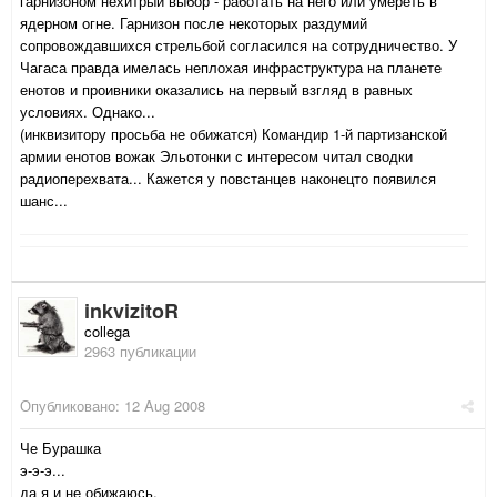
гарнизоном нехитрый выбор - работать на него или умереть в
ядерном огне. Гарнизон после некоторых раздумий
сопровождавшихся стрельбой согласился на сотрудничество. У
Чагаса правда имелась неплохая инфраструктура на планете
енотов и проивники оказались на первый взгляд в равных
условиях. Однако...
(инквизитору просьба не обижатся) Командир 1-й партизанской
армии енотов вожак Эльотонки с интересом читал сводки
радиоперехвата... Кажется у повстанцев наконецто появился
шанс...
inkvizitoR
collega
2963 публикации
Опубликовано:
12 Aug 2008
Че Бурашка
э-э-э...
да я и не обижаюсь.