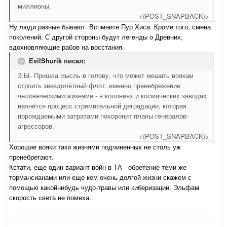
миллионы.
<{POST_SNAPBACK}>
Ну люди разные бывают. Вспмните Пур Хиса. Кроме того, смена
поколений. С другой стороны будут легенды о Древних,
вдохновляющие рабов на восстания.
EvilShurik писал:
З.Ы. Пришла мысль в голову, что может мешать воякам
строить звездолётный флот: именно пренебрежение
человеческими жизнями - в колониях и космических заводах
начнётся процесс стремительной деградации, которая
порождаемыми затратами похоронит планы генералов-
агрессоров.
<{POST_SNAPBACK}>
Хорошие вояки таки жизнями подчиненных не столь уж
пренебрегают.
Кстати, еще один вариант войн в ТА - обретение теми же
тормансианами или еще кем очень долгой жизни скажем с
помощью какойнибудь чудо-травы или киберизации. Эльфам
скорость света не помеха.