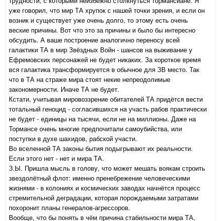
трудности, с которыми неизбежно столкнуться тормансиане. Я
уже говорил, что мир ТА хрупок с нашей точки зрения, и если он
возник и существует уже очень долго, то этому есть очень
веские причины. Вот что это за причины и было бы интересно
обсудить. А ваше построение аналогично переносу всей
галактики ТА в мир Звёздных Войн - шансов на выживание у
Ефремовских персонажей не будет никаких. За короткое время
вся галактика трансформируется в обычное для ЗВ место. Так
что в ТА на страже мира стоят некие непреодолимые
закономерности. Иначе ТА не будет.
Кстати, учитывая мировоззрение обитателей ТА придётся вести
тотальный геноцид - согласившихся на участь рабов практически
не будет - единицы на тысячи, если не на миллионы. Даже на
Тормансе очень многие предпочитали самоубийства, или
поступки в духе шахидов, рабской участи.
Во вселенной ТА законы бытия подыгрывают их реальности.
Если этого нет - нет и мира ТА.
З.Ы. Пришла мысль в голову, что может мешать воякам строить
звездолётный флот: именно пренебрежение человеческими
жизнями - в колониях и космических заводах начнётся процесс
стремительной деградации, которая порождаемыми затратами
похоронит планы генералов-агрессоров.
Вообще, что бы понять в чём причина стабильности мира ТА,