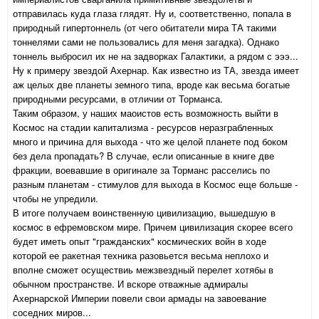
отправилась куда глаза глядят. Ну и, соответственно, попала в
природный гипертоннель (от чего обитатели мира ТА такими
тоннелями сами не пользовались для меня загадка). Однако
тоннель выбросил их не на задворках Галактики, а рядом с эээ...
Ну к примеру звездой Ахернар. Как известно из ТА, звезда имеет
аж целых две планеты земного типа, вроде как весьма богатые
природными ресурсами, в отличии от Торманса.
Таким образом, у наших маоистов есть возможность выйти в
Космос на стадии капитализма - ресурсов неразграбленных
много и причина для выхода - что же целой планете под боком
без дела пропадать? В случае, если описанные в книге две
фракции, воевавшие в оригинале за Торманс расселись по
разным планетам - стимулов для выхода в Космос еще больше -
чтобы не упредили.
В итоге получаем воинственную цивилизацию, вышедшую в
космос в ефремовском мире. Причем цивилизация скорее всего
будет иметь опыт "гражданских" космических войн в ходе
которой ее ракетная техника разовьется весьма неплохо и
вполне сможет осуществиь межзвездный перелет хотябы в
обычном пространстве. И вскоре отважные адмиралы
Ахернарской Империи повели свои армады на завоевание
соседних миров...