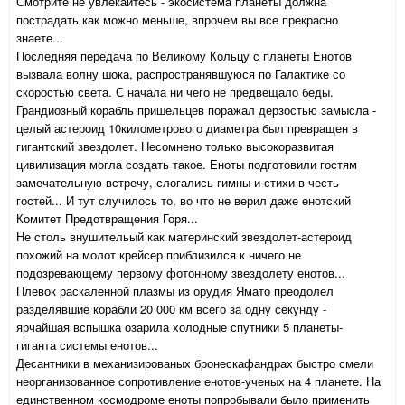
Смотрите не увлекайтесь - экосистема планеты должна
пострадать как можно меньше, впрочем вы все прекрасно
знаете...
Последняя передача по Великому Кольцу с планеты Енотов
вызвала волну шока, распространявшуюся по Галактике со
скоростью света. С начала ни чего не предвещало беды.
Грандиозный корабль пришельцев поражал дерзостью замысла -
целый астероид 10километрового диаметра был превращен в
гигантский звездолет. Несомнено только высокоразвитая
цивилизация могла создать такое. Еноты подготовили гостям
замечательную встречу, слогались гимны и стихи в честь
гостей... И тут случилось то, во что не верил даже енотский
Комитет Предотвращения Горя...
Не столь внушительый как материнский звездолет-астероид
похожий на молот крейсер приблизился к ничего не
подозревающему первому фотонному звездолету енотов...
Плевок раскаленной плазмы из орудия Ямато преодолел
разделявшие корабли 20 000 км всего за одну секунду -
ярчайшая вспышка озарила холодные спутники 5 планеты-
гиганта системы енотов...
Десантники в механизированых бронескафандрах быстро смели
неорганизованное сопротивление енотов-ученых на 4 планете. На
единственном космодроме еноты попробывали было применить